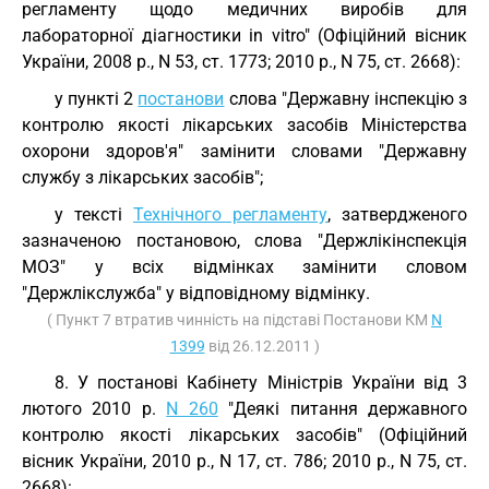
регламенту щодо медичних виробів для
лабораторної діагностики in vitro" (Офіційний вісник
України, 2008 р., N 53, ст. 1773; 2010 р., N 75, ст. 2668):
у пункті 2
постанови
слова "Державну інспекцію з
контролю якості лікарських засобів Міністерства
охорони здоров'я" замінити словами "Державну
службу з лікарських засобів";
у тексті
Технічного регламенту
, затвердженого
зазначеною постановою, слова "Держлікінспекція
МОЗ" у всіх відмінках замінити словом
"Держлікслужба" у відповідному відмінку.
( Пункт 7 втратив чинність на підставі Постанови КМ
N
1399
від 26.12.2011 )
8. У постанові Кабінету Міністрів України від 3
лютого 2010 р.
N 260
"Деякі питання державного
контролю якості лікарських засобів" (Офіційний
вісник України, 2010 р., N 17, ст. 786; 2010 р., N 75, ст.
2668):