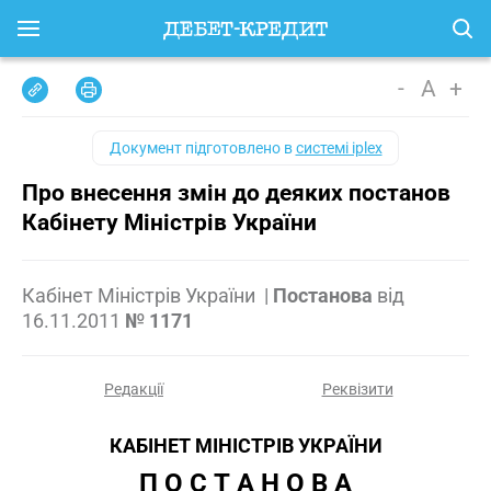
-
A
+
Документ підготовлено в
системі iplex
Про внесення змін до деяких постанов
Кабінету Міністрів України
Кабінет Міністрів України
|
Постанова
від
16.11.2011
№ 1171
Редакції
Реквізити
КАБІНЕТ МІНІСТРІВ УКРАЇНИ
П О С Т А Н О В А