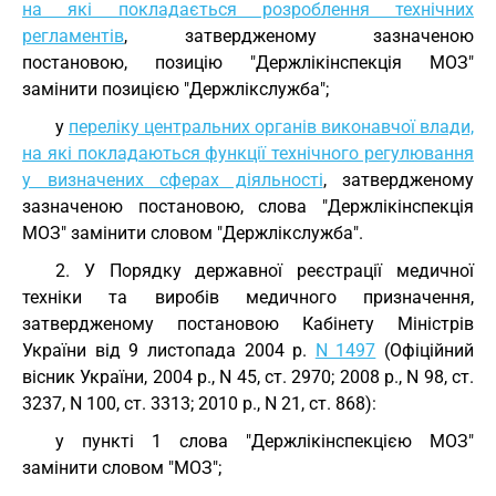
на які покладається розроблення технічних
регламентів
, затвердженому зазначеною
постановою, позицію "Держлікінспекція МОЗ"
замінити позицією "Держлікслужба";
у
переліку центральних органів виконавчої влади,
на які покладаються функції технічного регулювання
у визначених сферах діяльності
, затвердженому
зазначеною постановою, слова "Держлікінспекція
МОЗ" замінити словом "Держлікслужба".
2. У Порядку державної реєстрації медичної
техніки та виробів медичного призначення,
затвердженому постановою Кабінету Міністрів
України від 9 листопада 2004 р.
N 1497
(Офіційний
вісник України, 2004 р., N 45, ст. 2970; 2008 р., N 98, ст.
3237, N 100, ст. 3313; 2010 р., N 21, ст. 868):
у пункті 1 слова "Держлікінспекцією МОЗ"
замінити словом "МОЗ";