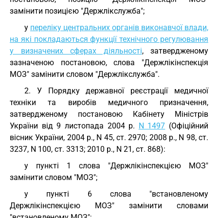
замінити позицією "Держлікслужба";
у
переліку центральних органів виконавчої влади,
на які покладаються функції технічного регулювання
у визначених сферах діяльності
, затвердженому
зазначеною постановою, слова "Держлікінспекція
МОЗ" замінити словом "Держлікслужба".
2. У Порядку державної реєстрації медичної
техніки та виробів медичного призначення,
затвердженому постановою Кабінету Міністрів
України від 9 листопада 2004 р.
N 1497
(Офіційний
вісник України, 2004 р., N 45, ст. 2970; 2008 р., N 98, ст.
3237, N 100, ст. 3313; 2010 р., N 21, ст. 868):
у пункті 1 слова "Держлікінспекцією МОЗ"
замінити словом "МОЗ";
у пункті 6 слова "встановленому
Держлікінспекцією МОЗ" замінити словами
"встановленому МОЗ";