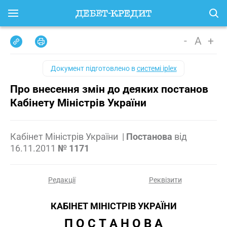
-
A
+
Документ підготовлено в
системі iplex
Про внесення змін до деяких постанов
Кабінету Міністрів України
Кабінет Міністрів України
|
Постанова
від
16.11.2011
№ 1171
Редакції
Реквізити
КАБІНЕТ МІНІСТРІВ УКРАЇНИ
П О С Т А Н О В А