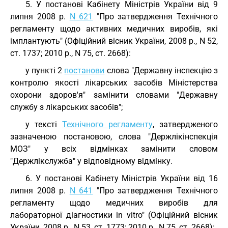
5. У постанові Кабінету Міністрів України від 9
липня 2008 р.
N 621
"Про затвердження Технічного
регламенту щодо активних медичних виробів, які
імплантують" (Офіційний вісник України, 2008 р., N 52,
ст. 1737; 2010 р., N 75, ст. 2668):
у пункті 2
постанови
слова "Державну інспекцію з
контролю якості лікарських засобів Міністерства
охорони здоров'я" замінити словами "Державну
службу з лікарських засобів";
у тексті
Технічного регламенту
, затвердженого
зазначеною постановою, слова "Держлікінспекція
МОЗ" у всіх відмінках замінити словом
"Держлікслужба" у відповідному відмінку.
6. У постанові Кабінету Міністрів України від 16
липня 2008 р.
N 641
"Про затвердження Технічного
регламенту щодо медичних виробів для
лабораторної діагностики in vitro" (Офіційний вісник
України, 2008 р., N 53, ст. 1773; 2010 р., N 75, ст. 2668):