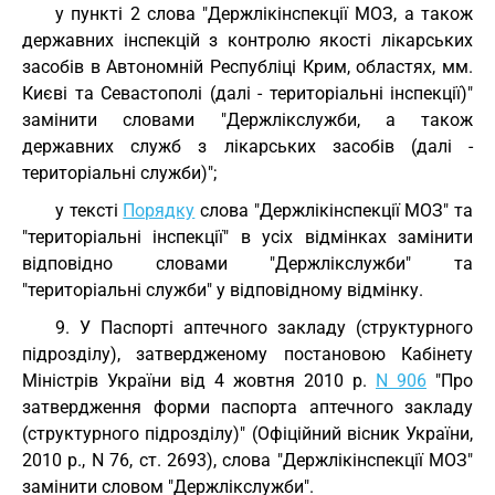
у пункті 2 слова "Держлікінспекції МОЗ, а також
державних інспекцій з контролю якості лікарських
засобів в Автономній Республіці Крим, областях, мм.
Києві та Севастополі (далі - територіальні інспекції)"
замінити словами "Держлікслужби, а також
державних служб з лікарських засобів (далі -
територіальні служби)";
у тексті
Порядку
слова "Держлікінспекції МОЗ" та
"територіальні інспекції" в усіх відмінках замінити
відповідно словами "Держлікслужби" та
"територіальні служби" у відповідному відмінку.
9. У Паспорті аптечного закладу (структурного
підрозділу), затвердженому постановою Кабінету
Міністрів України від 4 жовтня 2010 р.
N 906
"Про
затвердження форми паспорта аптечного закладу
(структурного підрозділу)" (Офіційний вісник України,
2010 р., N 76, ст. 2693), слова "Держлікінспекції МОЗ"
замінити словом "Держлікслужби".