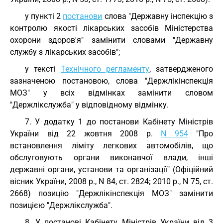
у пункті 2
постанови
слова "Державну інспекцію з
контролю якості лікарських засобів Міністерства
охорони здоров'я" замінити словами "Державну
службу з лікарських засобів";
у тексті
Технічного регламенту
, затвердженого
зазначеною постановою, слова "Держлікінспекція
МОЗ" у всіх відмінках замінити словом
"Держлікслужба" у відповідному відмінку.
7. У додатку 1 до постанови Кабінету Міністрів
України від 22 жовтня 2008 р.
N 954
"Про
встановлення ліміту легкових автомобілів, що
обслуговують органи виконавчої влади, інші
державні органи, установи та організації" (Офіційний
вісник України, 2008 р., N 84, ст. 2824; 2010 р., N 75, ст.
2668) позицію "Держлікінспекція МОЗ" замінити
позицією "Держлікслужба".
8. У постанові Кабінету Міністрів України від 3