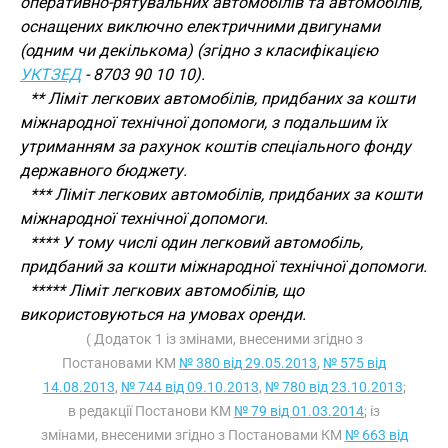
оперативно-рятувальних автомобілів та автомобілів,
оснащених виключно електричними двигунами
(одним чи декількома) (згідно з класифікацією
УКТЗЕД
- 8703 90 10 10).
** Ліміт легкових автомобілів, придбаних за кошти
міжнародної технічної допомоги, з подальшим їх
утриманням за рахунок коштів спеціального фонду
державного бюджету.
*** Ліміт легкових автомобілів, придбаних за кошти
міжнародної технічної допомоги.
**** У тому числі один легковий автомобіль,
придбаний за кошти міжнародної технічної допомоги.
***** Ліміт легкових автомобілів, що
використовуються на умовах оренди.
( Додаток 1 із змінами, внесеними згідно з
Постановами КМ
№ 380 від 29.05.2013
,
№ 575 від
14.08.2013
,
№ 744 від 09.10.2013
,
№ 780 від 23.10.2013
;
в редакції Постанови КМ
№ 79 від 01.03.2014
; із
змінами, внесеними згідно з Постановами КМ
№ 663 від