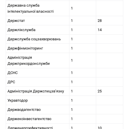
Державна служба
1
інтелектуальної власності
Держстат
1
28
Держлікслужба
1
14
Держслужба соцзахворювань
1
Держфінмоніторинг
1
Адміністрація
1
Держприкордонслужби
ДСНС
1
ДРС
1
Адміністрація Держспецзв’язку
1
25
Укравтодор
1
Держводагентство
1
Держекоінвестагентство
1
Держенергоефективності
1
10