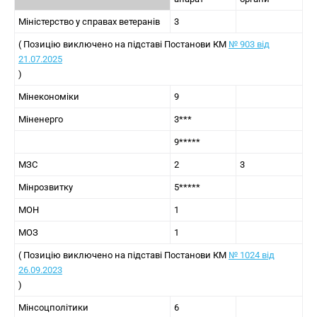
Міністерство у справах ветеранів
3
( Позицію виключено на підставі Постанови КМ
№ 903 від
21.07.2025
)
Мінекономіки
9
Міненерго
3***
9*****
МЗС
2
3
Мінрозвитку
5*****
МОН
1
МОЗ
1
( Позицію виключено на підставі Постанови КМ
№ 1024 від
26.09.2023
)
Мінсоцполітики
6