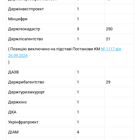
Держінвестпроект
1
Мінцифри
1
Держгеокадастр
3
250
Держлісагентство
1
21
( Позицію виключено на підставі Постанови КМ
№ 1117 від
26.09.2024
)
ДАЗВ
1
Держрибагентство
1
29
Держтуризмкурорт
1
Держкіно
1
ДКА
1
Укрінфрапроект
1
ДІАМ
4