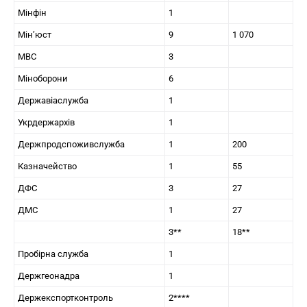
Мінфін
1
Мін’юст
9
1 070
МВС
3
Міноборони
6
Державіаслужба
1
Укрдержархів
1
Держпродспоживслужба
1
200
Казначейство
1
55
ДФС
3
27
ДМС
1
27
3**
18**
Пробірна служба
1
Держгеонадра
1
Держекспортконтроль
2****