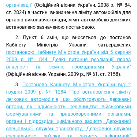
організації"
(Офіційний вісник України, 2008 р., № 84,
ст. 2824) в частині визначення ліміту автомобілів для
органів виконавчої влади, ліміт автомобілів для яких
встановлено зазначеною постановою.
2. Пункт 6 змін, що вносяться до постанов
Кабінету Міністрів України, затверджених
постановою Кабінету Міністрів України від 5 серпня
2009 р. № 844 "Деякі питання реалізації права
власності на землю громадянами України"
(Офіційний вісник України, 2009 р., № 61, ст. 2158).
3.
Постанова Кабінету Міністрів України від 2
грудня 2009 р. № 1284 "Про встановлення ліміту
легкових автомобілів, що обслуговують державні
органи, які здійснюють керівництво військовими
формуваннями та правоохоронними органами,
органи і підрозділи цивільного захисту, Державної
спеціальної служби транспорту, Державної служби
спеціального зв’язку та захисту інформації"