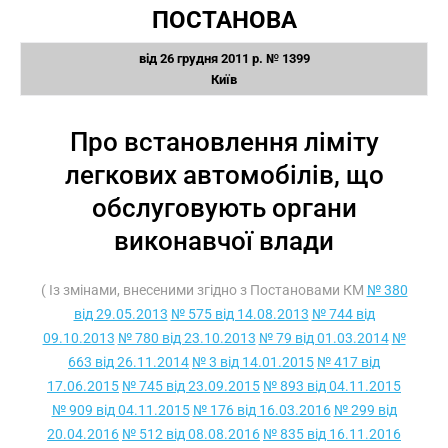
ПОСТАНОВА
від 26 грудня 2011 р. № 1399
Київ
Про встановлення ліміту
легкових автомобілів, що
обслуговують органи
виконавчої влади
( Із змінами, внесеними згідно з Постановами КМ
№ 380
від 29.05.2013
№ 575 від 14.08.2013
№ 744 від
09.10.2013
№ 780 від 23.10.2013
№ 79 від 01.03.2014
№
663 від 26.11.2014
№ 3 від 14.01.2015
№ 417 від
17.06.2015
№ 745 від 23.09.2015
№ 893 від 04.11.2015
№ 909 від 04.11.2015
№ 176 від 16.03.2016
№ 299 від
20.04.2016
№ 512 від 08.08.2016
№ 835 від 16.11.2016