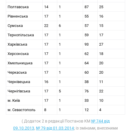
Полтавська
14
1
87
25
Рівненська
17
1
55
16
Сумська
22
6
57
15
Тернопільська
17
1
59
17
Харківська
17
1
93
27
Херсонська
17
1
62
18
Хмельницька
17
1
64
20
Черкаська
17
1
60
20
Чернівецька
16
1
38
11
Чернігівська
17
5
76
22
м. Київ
17
1
33
10
м. Севастополь
8
1
12
4
( Додаток 2 в редакції Постанов КМ
№ 744 від
09.10.2013
,
№ 79 від 01.03.2014
; із змінами, внесеними