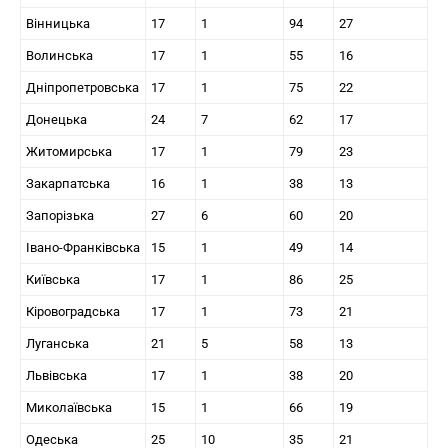
Вінницька
17
1
94
27
Волинська
17
1
55
16
Дніпропетровська
17
1
75
22
Донецька
24
7
62
17
Житомирська
17
1
79
23
Закарпатська
16
1
38
13
Запорізька
27
6
60
20
Івано-Франківська
15
1
49
14
Київська
17
1
86
25
Кіровоградська
17
1
73
21
Луганська
21
5
58
13
Львівська
17
1
38
20
Миколаївська
15
1
66
19
Одеська
25
10
35
21