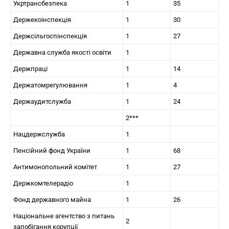
Укртрансбезпека
1
35
Держекоінспекція
1
30
Держсільгоспінспекція
1
27
Державна служба якості освіти
1
Держпраці
1
14
Держатомрегулювання
1
4
Держаудитслужба
1
24
2***
Нацдержслужба
1
Пенсійний фонд України
1
68
Антимонопольний комітет
1
27
Держкомтелерадіо
1
Фонд державного майна
1
26
Національне агентство з питань
2
запобігання корупції