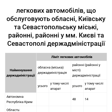
легкових автомобілів, що
обслуговують обласні, Київську
та Севастопольську міські,
районні, районні у мм. Києві та
Севастополі держадміністрації
Ліміт легкових автомобілів
районні (районні у
обласна (міська)
Найменування
місті)
держадміністрація
держадміністрації
держадміністрації
у тому числі
у тому числі
усього
усього
апарат
апарат
Автономна
48
14
Республіка Крим
Область: