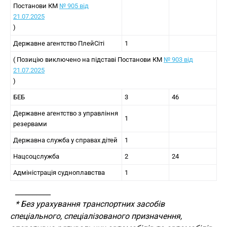
Постанови КМ
№ 905 від
21.07.2025
)
Державне агентство ПлейСіті
1
( Позицію виключено на підставі Постанови КМ
№ 903 від
21.07.2025
)
БЕБ
3
46
Державне агентство з управління
1
резервами
Державна служба у справах дітей
1
Нацсоцслужба
2
24
Адміністрація судноплавства
1
__________
* Без урахування транспортних засобів
спеціального, спеціалізованого призначення,