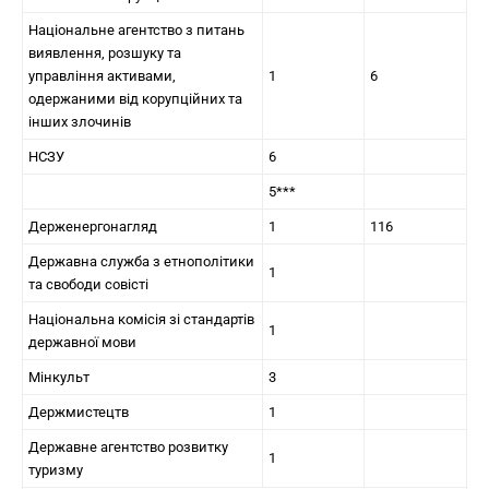
Національне агентство з питань
виявлення, розшуку та
управління активами,
1
6
одержаними від корупційних та
інших злочинів
НСЗУ
6
5***
Держенергонагляд
1
116
Державна служба з етнополітики
1
та свободи совісті
Національна комісія зі стандартів
1
державної мови
Мінкульт
3
Держмистецтв
1
Державне агентство розвитку
1
туризму