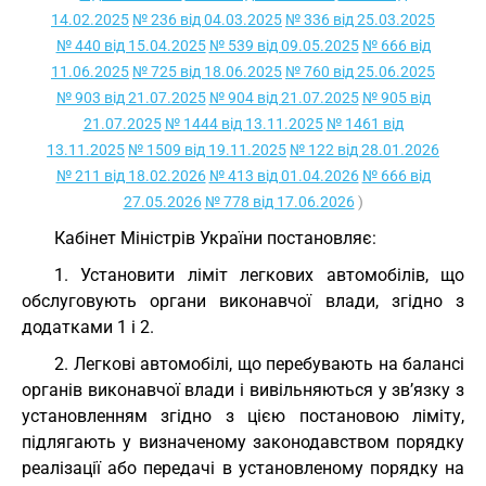
14.02.2025
№ 236 від 04.03.2025
№ 336 від 25.03.2025
№ 440 від 15.04.2025
№ 539 від 09.05.2025
№ 666 від
11.06.2025
№ 725 від 18.06.2025
№ 760 від 25.06.2025
№ 903 від 21.07.2025
№ 904 від 21.07.2025
№ 905 від
21.07.2025
№ 1444 від 13.11.2025
№ 1461 від
13.11.2025
№ 1509 від 19.11.2025
№ 122 від 28.01.2026
№ 211 від 18.02.2026
№ 413 від 01.04.2026
№ 666 від
27.05.2026
№ 778 від 17.06.2026
)
Кабінет Міністрів України постановляє:
1. Установити ліміт легкових автомобілів, що
обслуговують органи виконавчої влади, згідно з
додатками 1 і 2.
2. Легкові автомобілі, що перебувають на балансі
органів виконавчої влади і вивільняються у зв’язку з
установленням згідно з цією постановою ліміту,
підлягають у визначеному законодавством порядку
реалізації або передачі в установленому порядку на