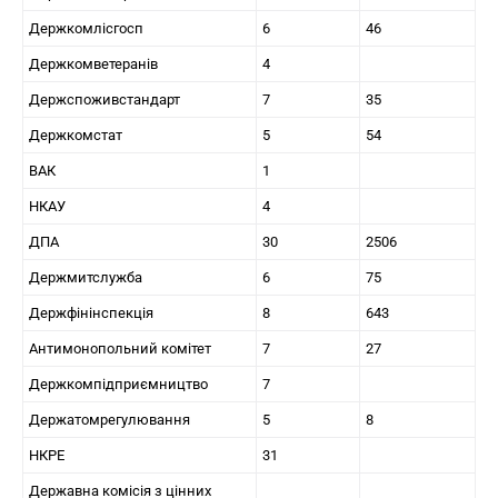
Держкомлісгосп
6
46
Держкомветеранів
4
Держспоживстандарт
7
35
Держкомстат
5
54
ВАК
1
НКАУ
4
ДПА
30
2506
Держмитслужба
6
75
Держфінінспекція
8
643
Антимонопольний комітет
7
27
Держкомпідприємництво
7
Держатомрегулювання
5
8
НКРЕ
31
Державна комісія з цінних