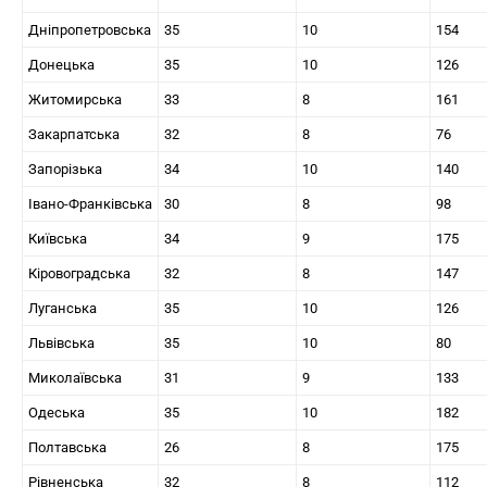
Дніпропетровська
35
10
154
Донецька
35
10
126
Житомирська
33
8
161
Закарпатська
32
8
76
Запорізька
34
10
140
Івано-Франківська
30
8
98
Київська
34
9
175
Кіровоградська
32
8
147
Луганська
35
10
126
Львівська
35
10
80
Миколаївська
31
9
133
Одеська
35
10
182
Полтавська
26
8
175
Рівненська
32
8
112