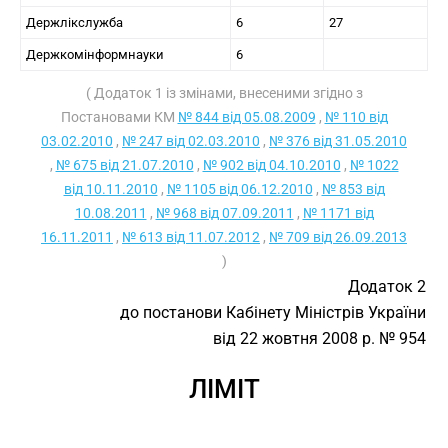
Держлікслужба
6
27
Держкомінформнауки
6
( Додаток 1 із змінами, внесеними згідно з
Постановами КМ
№ 844 від 05.08.2009
,
№ 110 від
03.02.2010
,
№ 247 від 02.03.2010
,
№ 376 від 31.05.2010
,
№ 675 від 21.07.2010
,
№ 902 від 04.10.2010
,
№ 1022
від 10.11.2010
,
№ 1105 від 06.12.2010
,
№ 853 від
10.08.2011
,
№ 968 від 07.09.2011
,
№ 1171 від
16.11.2011
,
№ 613 від 11.07.2012
,
№ 709 від 26.09.2013
)
Додаток 2
до постанови Кабінету Міністрів України
від 22 жовтня 2008 р. № 954
ЛІМІТ