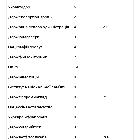
Укравтодор
6
Держекспортконтроль
2
Державна судова адміністрація
4
27
Держкомрезерв
3
Нацкомфінпослуг
4
Держфінмоніторинг
7
НКРЗІ
14
Держінвестицій
4
Інститут національної пам'яті
4
Держгірпромнагляд
4
25
Нацекоінвестагентство
4
Укрєвроінфрапроект
4
Держкомрибгосп
3
Держветфітослужба
3
768