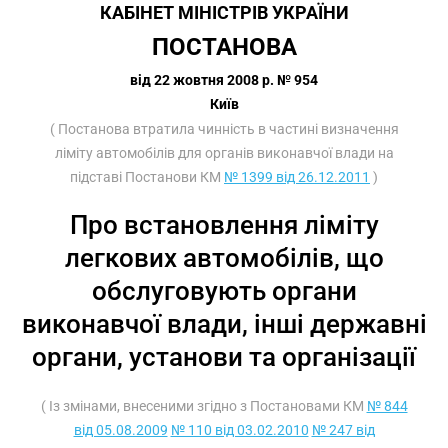
КАБІНЕТ МІНІСТРІВ УКРАЇНИ
ПОСТАНОВА
від 22 жовтня 2008 р. № 954
Київ
( Постанова втратила чинність в частині визначення
ліміту автомобілів для органів виконавчої влади на
підставі Постанови КМ
№ 1399 від 26.12.2011
)
Про встановлення ліміту
легкових автомобілів, що
обслуговують органи
виконавчої влади, інші державні
органи, установи та організації
( Із змінами, внесеними згідно з Постановами КМ
№ 844
від 05.08.2009
№ 110 від 03.02.2010
№ 247 від