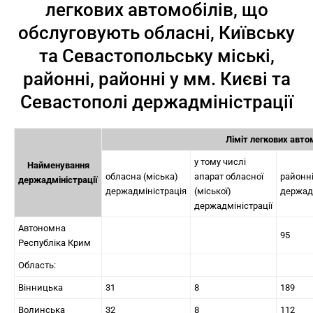
легкових автомобілів, що
обслуговують обласні, Київську
та Севастопольську міські,
районні, районні у мм. Києві та
Севастополі держадміністрації
Ліміт легкових авто
у тому числі
Найменування
обласна (міська)
апарат обласної
районн
держадміністрації
держадміністрація
(міської)
держадм
держадміністрації
Автономна
95
Республіка Крим
Область:
Вінницька
31
8
189
Волинська
32
8
112