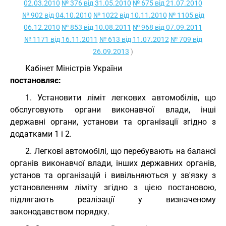
02.03.2010
№ 376 від 31.05.2010
№ 675 від 21.07.2010
№ 902 від 04.10.2010
№ 1022 від 10.11.2010
№ 1105 від
06.12.2010
№ 853 від 10.08.2011
№ 968 від 07.09.2011
№ 1171 від 16.11.2011
№ 613 від 11.07.2012
№ 709 від
26.09.2013
)
Кабінет Міністрів України
постановляє:
1. Установити ліміт легкових автомобілів, що
обслуговують органи виконавчої влади, інші
державні органи, установи та організації згідно з
додатками 1 і 2.
2. Легкові автомобілі, що перебувають на балансі
органів виконавчої влади, інших державних органів,
установ та організацій і вивільняються у зв'язку з
установленням ліміту згідно з цією постановою,
підлягають реалізації у визначеному
законодавством порядку.