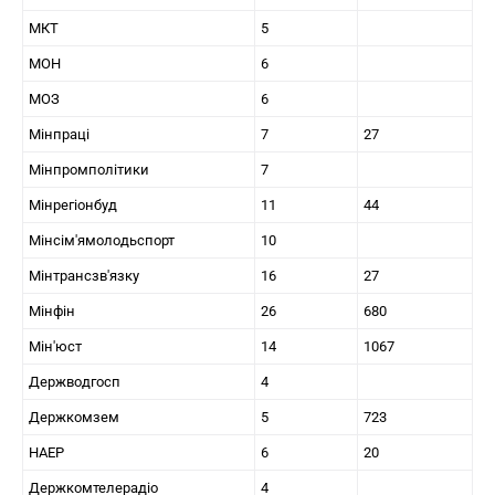
МКТ
5
МОН
6
МОЗ
6
Мінпраці
7
27
Мінпромполітики
7
Мінрегіонбуд
11
44
Мінсім'ямолодьспорт
10
Мінтрансзв'язку
16
27
Мінфін
26
680
Мін'юст
14
1067
Держводгосп
4
Держкомзем
5
723
НАЕР
6
20
Держкомтелерадіо
4