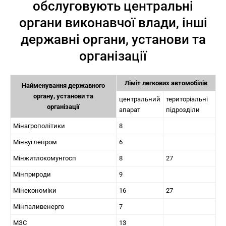
обслуговують центральні
органи виконавчої влади, інші
державні органи, установи та
організації
Ліміт легкових автомобілів
Найменування державного
органу, установи та
центральний
територіальні
організації
апарат
підрозділи
Мінагрополітики
8
Мінвуглепром
6
Мінжитлокомунгосп
8
27
Мінприроди
9
Мінекономіки
16
27
Мінпаливенерго
7
МЗС
13