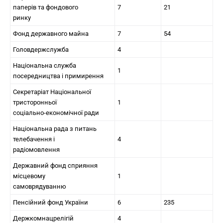
паперів та фондового
7
21
ринку
Фонд державного майна
7
54
Головдержслужба
4
Національна служба
1
посередництва і примирення
Секретаріат Національної
тристоронньої
1
соціально-економічної ради
Національна рада з питань
телебачення і
4
радіомовлення
Державний фонд сприяння
місцевому
1
самоврядуванню
Пенсійний фонд України
6
235
Держкомнацрелігій
4