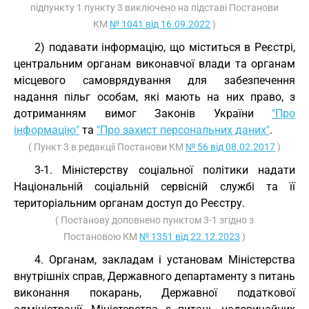
підпункту 1 пункту 3 виключено на підставі Постанови
КМ
№ 1041 від 16.09.2022
)
2) подавати інформацію, що міститься в Реєстрі,
центральним органам виконавчої влади та органам
місцевого самоврядування для забезпечення
надання пільг особам, які мають на них право, з
дотриманням вимог Законів України
"Про
інформацію"
та
"Про захист персональних даних"
.
( Пункт 3 в редакції Постанови КМ
№ 56 від 08.02.2017
)
3-1. Міністерству соціальної політики надати
Національній соціальній сервісній службі та її
територіальним органам доступ до Реєстру.
( Постанову доповнено пунктом 3-1 згідно з
Постановою КМ
№ 1351 від 22.12.2023
)
4. Органам, закладам і установам Міністерства
внутрішніх справ, Державного департаменту з питань
виконання покарань, Державної податкової