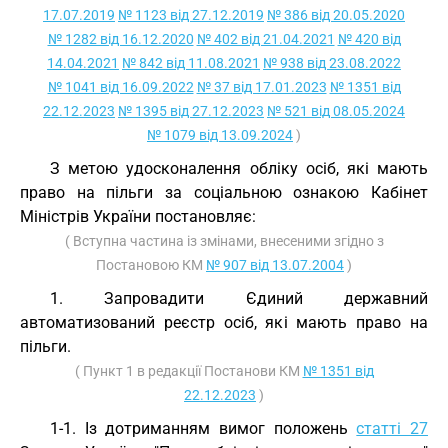
17.07.2019
№ 1123 від 27.12.2019
№ 386 від 20.05.2020
№ 1282 від 16.12.2020
№ 402 від 21.04.2021
№ 420 від
14.04.2021
№ 842 від 11.08.2021
№ 938 від 23.08.2022
№ 1041 від 16.09.2022
№ 37 від 17.01.2023
№ 1351 від
22.12.2023
№ 1395 від 27.12.2023
№ 521 від 08.05.2024
№ 1079 від 13.09.2024
)
З метою удосконалення обліку осіб, які мають
право на пільги за соціальною ознакою Кабінет
Міністрів України постановляє:
( Вступна частина із змінами, внесеними згідно з
Постановою КМ
№ 907 від 13.07.2004
)
1. Запровадити Єдиний державний
автоматизований реєстр осіб, які мають право на
пільги.
( Пункт 1 в редакції Постанови КМ
№ 1351 від
22.12.2023
)
1-1. Із дотриманням вимог положень
статті 27