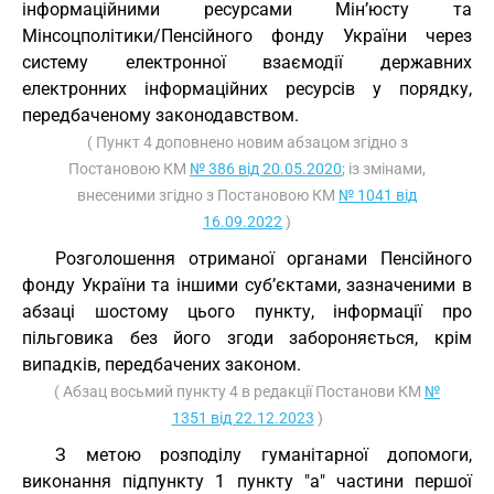
інформаційними ресурсами Мін’юсту та
Мінсоцполітики/Пенсійного фонду України через
систему електронної взаємодії державних
електронних інформаційних ресурсів у порядку,
передбаченому законодавством.
( Пункт 4 доповнено новим абзацом згідно з
Постановою КМ
№ 386 від 20.05.2020
; із змінами,
внесеними згідно з Постановою КМ
№ 1041 від
16.09.2022
)
Розголошення отриманої органами Пенсійного
фонду України та іншими суб’єктами, зазначеними в
абзаці шостому цього пункту, інформації про
пільговика без його згоди забороняється, крім
випадків, передбачених законом.
( Абзац восьмий пункту 4 в редакції Постанови КМ
№
1351 від 22.12.2023
)
З метою розподілу гуманітарної допомоги,
виконання підпункту 1 пункту "а" частини першої