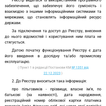
Реєстр ведеться із використанням програмного
забезпечення, що забезпечує його сумісність і
взаємодію з іншими інформаційними системами та
мережами, що становлять інформаційний ресурс
держави.
За підключення та доступ до Реєстру, внесення
до нього відомостей і користування ним плата не
стягується.
Датою початку функціонування Реєстру є дата
його введення в дослідну та/або промислову
експлуатацію.
( Пункт 1 в редакції Постанови КМ
№ 1351 від
22.12.2023
)
2. До Реєстру вноситься така інформація:
про пільговиків - прізвище, власне ім’я, по
батькові (за наявності), дата народження,
реєстраційний номер облікової картки платника