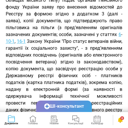
селищах міського типу) подає органам Пенсійного
фонду України заяву про внесення відомостей до
Реєстру за формою згідно з додатком 3 (далі -
заява), копії документів, що підтверджують право
пільговика на пільги (з пред’явленням оригіналів
зазначених документів; особи, зазначені у статтях
6
-
10-1
,
16-1
Закону України "Про статус ветеранів війни,
гарантії їх соціального захисту", - з пред’явленням
відповідних посвідчень (оригіналів або електронного
посвідчення ветерана) згідно із законодавством),
копію документа, що засвідчує реєстрацію особи у
Державному реєстрі фізичних осіб - платників
податків (картка платника податків), зокрема копію,
надану в електронній формі (за наявності в
одержувача інформації технічної можливості
провести перевірку відповідності реєстраційних
ШІ-консультант
даних фізичної особи за даними Державного реєстру
фізичних осіб - платників податків в електронній
0
формі інформаційно-комунікаційними засобами з
Документи
Головна
Новини
Консультації
Календар
Сервіси