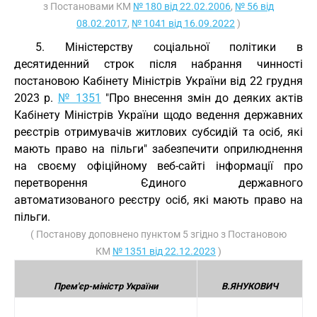
з Постановами КМ
№ 180 від 22.02.2006
,
№ 56 від
08.02.2017
,
№ 1041 від 16.09.2022
)
5. Міністерству соціальної політики в
десятиденний строк після набрання чинності
постановою Кабінету Міністрів України від 22 грудня
2023 р.
№ 1351
"Про внесення змін до деяких актів
Кабінету Міністрів України щодо ведення державних
реєстрів отримувачів житлових субсидій та осіб, які
мають право на пільги" забезпечити оприлюднення
на своєму офіційному веб-сайті інформації про
перетворення Єдиного державного
автоматизованого реєстру осіб, які мають право на
пільги.
( Постанову доповнено пунктом 5 згідно з Постановою
КМ
№ 1351 від 22.12.2023
)
Прем'єр-міністр України
В.ЯНУКОВИЧ