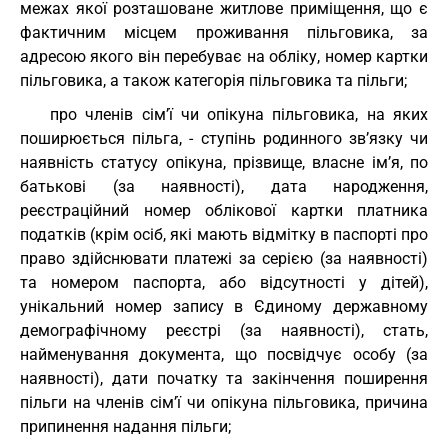
межах якої розташоване житлове приміщення, що є
фактичним місцем проживання пільговика, за
адресою якого він перебуває на обліку, номер картки
пільговика, а також категорія пільговика та пільги;
про членів сім’ї чи опікуна пільговика, на яких
поширюється пільга, - ступінь родинного зв’язку чи
наявність статусу опікуна, прізвище, власне ім’я, по
батькові (за наявності), дата народження,
реєстраційний номер облікової картки платника
податків (крім осіб, які мають відмітку в паспорті про
право здійснювати платежі за серією (за наявності)
та номером паспорта, або відсутності у дітей),
унікальний номер запису в Єдиному державному
демографічному реєстрі (за наявності), стать,
найменування документа, що посвідчує особу (за
наявності), дати початку та закінчення поширення
пільги на членів сім’ї чи опікуна пільговика, причина
припинення надання пільги;