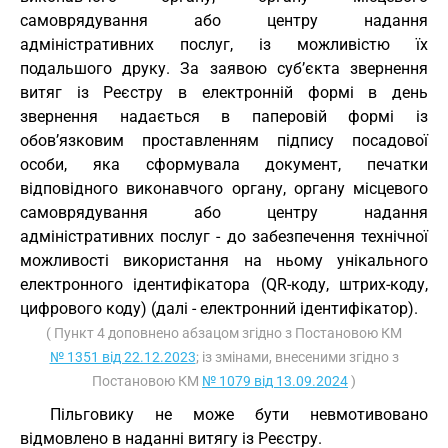
самоврядування або центру надання
адміністративних послуг, із можливістю їх
подальшого друку. За заявою суб’єкта звернення
витяг із Реєстру в електронній формі в день
звернення надається в паперовій формі із
обов’язковим проставленням підпису посадової
особи, яка сформувала документ, печатки
відповідного виконавчого органу, органу місцевого
самоврядування або центру надання
адміністративних послуг - до забезпечення технічної
можливості використання на ньому унікального
електронного ідентифікатора (QR-коду, штрих-коду,
цифрового коду) (далі - електронний ідентифікатор).
( Пункт 4 доповнено абзацом згідно з Постановою КМ
№ 1351 від 22.12.2023
; із змінами, внесеними згідно з
Постановою КМ
№ 1079 від 13.09.2024
)
Пільговику не може бути невмотивовано
відмовлено в наданні витягу із Реєстру.