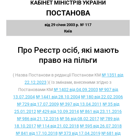
КАБІНЕТ МІНІСТРІВ УКРАЇНИ
ПОСТАНОВА
від 29 січня 2003 р. № 117
Київ
Про Реєстр осіб, які мають
право на пільги
( Назва Постанови в редакції Постанови КМ
№ 1351 від
22.12.2023
)( Із змінами, внесеними згідно з
Постановами КМ
№ 1402 від 04.09.2003
№ 907 від
13.07.2004
№ 1441 від 28.10.2004
№ 180 від 22.02.2006
№ 729 від 17.07.2009
№ 397 від 13.04.2011
№ 35 від
25.01.2012
№ 429 від 10.09.2014
№ 861 від 23.11.2016
№ 986 від 21.12.2016
№ 56 від 08.02.2017
№ 789 від
18.10.2017
№ 114 від 21.02.2018
№ 595 від 26.07.2018
№ 841 від 17.10.2018
№ 373 від 17.04.2019
№ 681 від