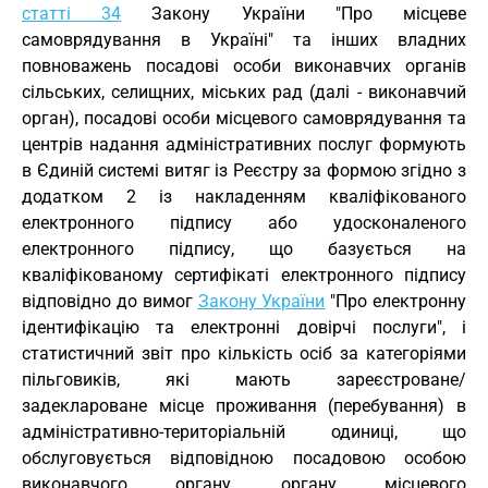
статті 34
Закону України "Про місцеве
самоврядування в Україні" та інших владних
повноважень посадові особи виконавчих органів
сільських, селищних, міських рад (далі - виконавчий
орган), посадові особи місцевого самоврядування та
центрів надання адміністративних послуг формують
в Єдиній системі витяг із Реєстру за формою згідно з
додатком 2 із накладенням кваліфікованого
електронного підпису або удосконаленого
електронного підпису, що базується на
кваліфікованому сертифікаті електронного підпису
відповідно до вимог
Закону України
"Про електронну
ідентифікацію та електронні довірчі послуги", і
статистичний звіт про кількість осіб за категоріями
пільговиків, які мають зареєстроване/
задеклароване місце проживання (перебування) в
адміністративно-територіальній одиниці, що
обслуговується відповідною посадовою особою
виконавчого органу, органу місцевого