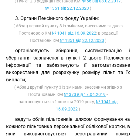
( Пункт 2 в редакції Постанов КМ
№ 56 від 08.02.2017
,
№ 1351 від 22.12.2023
)
3. Органи Пенсійного фонду України:
( Абзац перший пункту 3 із змінами, внесеними згідно з
Постановою КМ
№ 1041 від 16.09.2022
; в редакції
Постанови КМ
№ 1351 від 22.12.2023
)
організовують збирання, систематизацію і
зберігання зазначеної в пункті 2 цього Положення
інформації та забезпечують її автоматизоване
використання для розрахунку розміру пільг та їх
виплати;
( Абзац другий пункту 3 із змінами, внесеними згідно з
Постановами КМ
№ 373 від 17.04.2019
-
застосовується з 1 жовтня 2019 року,
№ 1041 від
16.09.2022
)
ведуть облік пільговиків шляхом формування на
кожного пільговика персональної облікової картки, в
якій використовується реєстраційний номер