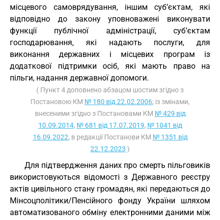
місцевого самоврядування, іншим суб’єктам, які
відповідно до закону уповноважені виконувати
функції публічної адміністрації, суб’єктам
господарювання, які надають послуги, для
виконання державних і місцевих програм із
додаткової підтримки осіб, які мають право на
пільги, надання державної допомоги.
( Пункт 4 доповнено абзацом шостим згідно з
Постановою КМ
№ 180 від 22.02.2006
; із змінами,
внесеними згідно з Постановами КМ
№ 429 від
10.09.2014
,
№ 681 від 17.07.2019
,
№ 1041 від
16.09.2022
; в редакції Постанови КМ
№ 1351 від
22.12.2023
)
Для підтвердження даних про смерть пільговиків
використовуються відомості з Державного реєстру
актів цивільного стану громадян, які передаються до
Мінсоцполітики/Пенсійного фонду України шляхом
автоматизованого обміну електронними даними між