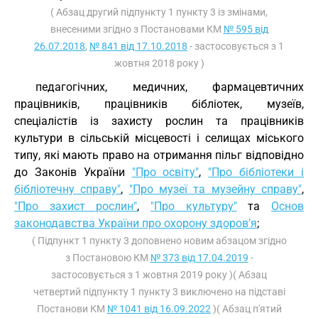
( Абзац другий підпункту 1 пункту 3 із змінами,
внесеними згідно з Постановами КМ
№ 595 від
26.07.2018
,
№ 841 від 17.10.2018
- застосовується з 1
жовтня 2018 року )
педагогічних, медичних, фармацевтичних
працівників, працівників бібліотек, музеїв,
спеціалістів із захисту рослин та працівників
культури в сільській місцевості і селищах міського
типу, які мають право на отримання пільг відповідно
до Законів України
"Про освіту"
,
"Про бібліотеки і
бібліотечну справу"
,
"Про музеї та музейну справу"
,
"Про захист рослин"
,
"Про культуру"
та
Основ
законодавства України про охорону здоров’я
;
( Підпункт 1 пункту 3 доповнено новим абзацом згідно
з Постановою КМ
№ 373 від 17.04.2019
-
застосовується з 1 жовтня 2019 року )( Абзац
четвертий підпункту 1 пункту 3 виключено на підставі
Постанови КМ
№ 1041 від 16.09.2022
)( Абзац п'ятий