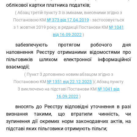
облікової картки платника податків;
( Абзац третій пункту 3 із змінами, внесеними згідно з
Постановою КМ
№ 373 від 17.04.2019
- застосовується
з 1 жовтня 2019 року; в редакції Постанови КМ
№ 1041
від 16.09.2022
)
забезпечують протягом робочого дня
наповнення Реєстру отриманими відомостями про
пільговиків шляхом електронної інформаційної
взаємодії;
( Пункт 3 доповнено новим абзацом згідно з
Постановою КМ
№ 1351 від 22.12.2023
)( Абзац пункту
3 виключено на підставі Постанови КМ
№ 1041 від
16.09.2022
)
вносять до Реєстру відповідні уточнення в разі
визнання такими, що втратили чинність, чи
зупинення дії окремих норм законодавчих актів, на
підставі яких пільговики отримують пільги;