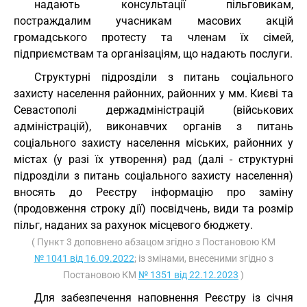
надають консультації пільговикам,
постраждалим учасникам масових акцій
громадського протесту та членам їх сімей,
підприємствам та організаціям, що надають послуги.
Структурні підрозділи з питань соціального
захисту населення районних, районних у мм. Києві та
Севастополі держадміністрацій (військових
адміністрацій), виконавчих органів з питань
соціального захисту населення міських, районних у
містах (у разі їх утворення) рад (далі - структурні
підрозділи з питань соціального захисту населення)
вносять до Реєстру інформацію про заміну
(продовження строку дії) посвідчень, види та розмір
пільг, наданих за рахунок місцевого бюджету.
( Пункт 3 доповнено абзацом згідно з Постановою КМ
№ 1041 від 16.09.2022
; із змінами, внесеними згідно з
Постановою КМ
№ 1351 від 22.12.2023
)
Для забезпечення наповнення Реєстру із січня