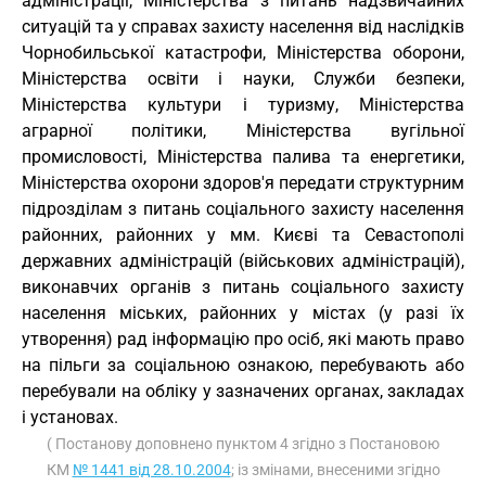
адміністрації, Міністерства з питань надзвичайних
ситуацій та у справах захисту населення від наслідків
Чорнобильської катастрофи, Міністерства оборони,
Міністерства освіти і науки, Служби безпеки,
Міністерства культури і туризму, Міністерства
аграрної політики, Міністерства вугільної
промисловості, Міністерства палива та енергетики,
Міністерства охорони здоров'я передати структурним
підрозділам з питань соціального захисту населення
районних, районних у мм. Києві та Севастополі
державних адміністрацій (військових адміністрацій),
виконавчих органів з питань соціального захисту
населення міських, районних у містах (у разі їх
утворення) рад інформацію про осіб, які мають право
на пільги за соціальною ознакою, перебувають або
перебували на обліку у зазначених органах, закладах
і установах.
( Постанову доповнено пунктом 4 згідно з Постановою
КМ
№ 1441 від 28.10.2004
; із змінами, внесеними згідно