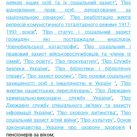
деяких інших осіб та їх соціальний захист"
,
"Про
відновлення прав осіб, депортованих за
національною ознакою",
"Про реабілітацію жертв
репресій комуністичного тоталітарного режиму 1917-
1991 років
",
"Про статус і соціальний захист
громадян, які постраждали внаслідок
Чорнобильської катастрофи"
,
"Про соціальний і
правовий захист військовослужбовців та членів їх
сімей"
,
"Про освіту"
,
"Про прокуратуру"
,
"Про Службу
безпеки України"
,
"Про бібліотеки і бібліотечну
справу"
,
"Про захист рослин"
,
"
Про основи соціальної
захищеності осіб з інвалідністю в Україні
"
,
"Про
жертви нацистських переслідувань"
,
"Про Державну
кримінально-виконавчу службу України"
,
"Про
Державну службу спеціального зв'язку та захисту
інформації України"
,
"Про охорону дитинства"
,
"Про
соціальний захист дітей війни"
,
"Про культуру"
,
Основ
законодавства України про охорону здоров'я
і
пенсіонерів за віком;