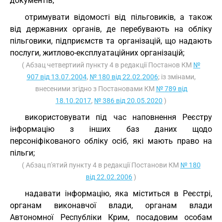
документів;
отримувати відомості від пільговиків, а також
від державних органів, де перебувають на обліку
пільговики, підприємств та організацій, що надають
послуги, житлово-експлуатаційних організацій;
( Абзац четвертиий пункту 4 в редакції Постанов КМ
№
907 від 13.07.2004
,
№ 180 від 22.02.2006
; із змінами,
внесеними згідно з Постановами КМ
№ 789 від
18.10.2017
,
№ 386 від 20.05.2020
)
використовувати під час наповнення Реєстру
інформацію з інших баз даних щодо
персоніфікованого обліку осіб, які мають право на
пільги;
( Абзац п'ятий пункту 4 в редакції Постанови КМ
№ 180
від 22.02.2006
)
надавати інформацію, яка міститься в Реєстрі,
органам виконавчої влади, органам влади
Автономної Республіки Крим, посадовим особам