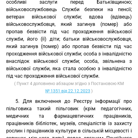
особливі заслуги перед Батьківщиною;
військовослужбовець Служби безпеки на пенсії;
ветеран військової служби; вдова (вдівець)
військовослужбовця, який загинув (помер) або
пропав безвісти під час проходження військової
служби, його (її) діти; батьки військовослужбовця,
який загинув (помер) або пропав безвісти під час
проходження військової служби; особа з інвалідністю
внаслідок військової служби; особа, звільнена з
військової служби, яка стала особою з інвалідністю
під час проходження військової служби.
( Пункт 4 доповнено абзацом згідно з Постановою КМ
№ 1351 від 22.12.2023
)
5. Для включення до Реєстру інформації про
пільговика такий пільговик (крім педагогічних,
медичних та фармацевтичних працівників,
працівників бібліотек, музеїв, спеціалістів із захисту
рослин і працівників культури в сільській місцевості і