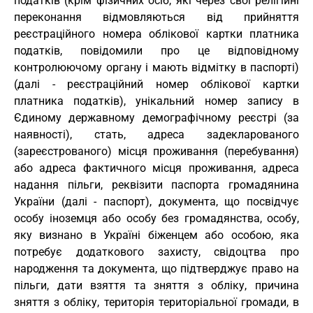
податків (крім фізичних осіб, які через свої релігійні
переконання відмовляються від прийняття
реєстраційного номера облікової картки платника
податків, повідомили про це відповідному
контролюючому органу і мають відмітку в паспорті)
(далі - реєстраційний номер облікової картки
платника податків), унікальний номер запису в
Єдиному державному демографічному реєстрі (за
наявності), стать, адреса задекларованого
(зареєстрованого) місця проживання (перебування)
або адреса фактичного місця проживання, адреса
надання пільги, реквізити паспорта громадянина
України (далі - паспорт), документа, що посвідчує
особу іноземця або особу без громадянства, особу,
яку визнано в Україні біженцем або особою, яка
потребує додаткового захисту, свідоцтва про
народження та документа, що підтверджує право на
пільги, дати взяття та зняття з обліку, причина
зняття з обліку, територія територіальної громади, в