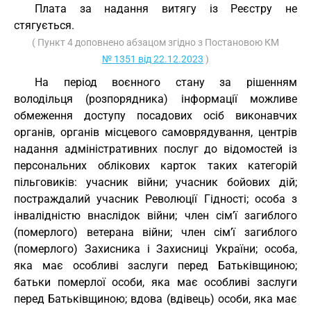
Плата за надання витягу із Реєстру не
стягується.
( Пункт 4 доповнено абзацом згідно з Постановою КМ
№ 1351 від 22.12.2023
)
На період воєнного стану за рішенням
володільця (розпорядника) інформації можливе
обмеження доступу посадових осіб виконавчих
органів, органів місцевого самоврядування, центрів
надання адміністративних послуг до відомостей із
персональних облікових карток таких категорій
пільговиків: учасник війни; учасник бойових дій;
постраждалий учасник Революції Гідності; особа з
інвалідністю внаслідок війни; член сім’ї загиблого
(померлого) ветерана війни; член сім’ї загиблого
(померлого) Захисника і Захисниці України; особа,
яка має особливі заслуги перед Батьківщиною;
батьки померлої особи, яка має особливі заслуги
перед Батьківщиною; вдова (вдівець) особи, яка має