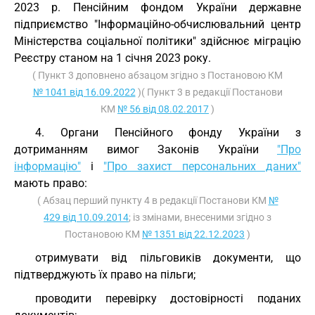
2023 р. Пенсійним фондом України державне
підприємство "Інформаційно-обчислювальний центр
Міністерства соціальної політики" здійснює міграцію
Реєстру станом на 1 січня 2023 року.
( Пункт 3 доповнено абзацом згідно з Постановою КМ
№ 1041 від 16.09.2022
)( Пункт 3 в редакції Постанови
КМ
№ 56 від 08.02.2017
)
4. Органи Пенсійного фонду України з
дотриманням вимог Законів України
"Про
інформацію"
і
"Про захист персональних даних"
мають право:
( Абзац перший пункту 4 в редакції Постанови КМ
№
429 від 10.09.2014
; із змінами, внесеними згідно з
Постановою КМ
№ 1351 від 22.12.2023
)
отримувати від пільговиків документи, що
підтверджують їх право на пільги;
проводити перевірку достовірності поданих