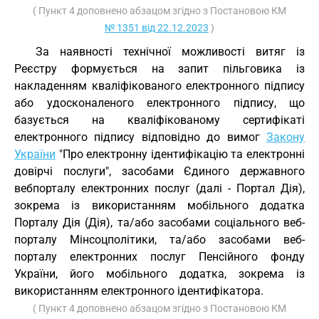
( Пункт 4 доповнено абзацом згідно з Постановою КМ
№ 1351 від 22.12.2023
)
За наявності технічної можливості витяг із
Реєстру формується на запит пільговика із
накладенням кваліфікованого електронного підпису
або удосконаленого електронного підпису, що
базується на кваліфікованому сертифікаті
електронного підпису відповідно до вимог
Закону
України
"Про електронну ідентифікацію та електронні
довірчі послуги", засобами Єдиного державного
вебпорталу електронних послуг (далі - Портал Дія),
зокрема із використанням мобільного додатка
Порталу Дія (Дія), та/або засобами соціального веб-
порталу Мінсоцполітики, та/або засобами веб-
порталу електронних послуг Пенсійного фонду
України, його мобільного додатка, зокрема із
використанням електронного ідентифікатора.
( Пункт 4 доповнено абзацом згідно з Постановою КМ