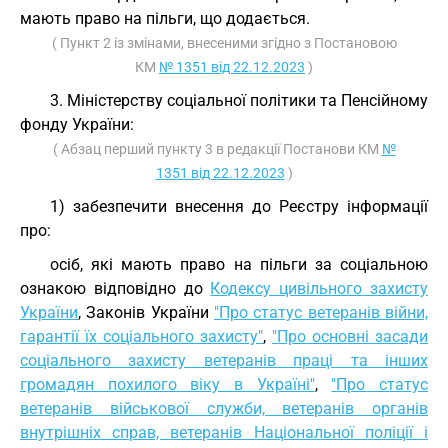
мають право на пільги, що додається.
( Пункт 2 із змінами, внесеними згідно з Постановою
КМ
№ 1351 від 22.12.2023
)
3. Міністерству соціальної політики та Пенсійному
фонду України:
( Абзац перший пункту 3 в редакції Постанови КМ
№
1351 від 22.12.2023
)
1) забезпечити внесення до Реєстру інформації
про:
осіб, які мають право на пільги за соціальною
ознакою відповідно до
Кодексу цивільного захисту
України
, Законів України
"Про статус ветеранів війни,
гарантії їх соціального захисту"
,
"Про основні засади
соціального захисту ветеранів праці та інших
громадян похилого віку в Україні"
,
"Про статус
ветеранів військової служби, ветеранів органів
внутрішніх справ, ветеранів Національної поліції і