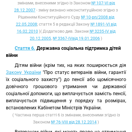
змінами, внесеними згідно із Законом
№ 107-VI від
28.12.2007
- зміну визнано неконституційною згідно з
Рішенням Конституційного Суду
№ 10-рп/2008 від
22.05.2008
; стаття 5 в редакції Закону
№ 1891-VI від
16.02.2010
)( Додатково див. Закони
№ 3235-IV від
20.12.2005
,
№ 3367-IVвід 19.01.2006
)
Стаття 6.
Державна соціальна підтримка дітей
війни
Дітям війни (крім тих, на яких поширюється дія
Закону України
"Про статус ветеранів війни, гарантії
їх соціального захисту") до пенсії або щомісячного
довічного грошового утримання чи державної
соціальної допомоги, що виплачується замість пенсії,
виплачується підвищення у порядку та розмірах,
встановлених Кабінетом Міністрів України.
( Частина перша статті 6 із змінами, внесеними згідно із
Законом
№ 76-VIII від 28.12.2014
)
Ветеранам війни, які мають право на отримання