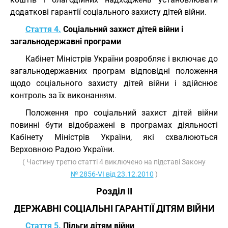
додаткові гарантії соціального захисту дітей війни.
Стаття 4.
Соціальний захист дітей війни і
загальнодержавні програми
Кабінет Міністрів України розробляє і включає до
загальнодержавних програм відповідні положення
щодо соціального захисту дітей війни і здійснює
контроль за їх виконанням.
Положення про соціальний захист дітей війни
повинні бути відображені в програмах діяльності
Кабінету Міністрів України, які схвалюються
Верховною Радою України.
( Частину третю статті 4 виключено на підставі Закону
№ 2856-VI від 23.12.2010
)
Розділ II
ДЕРЖАВНІ СОЦІАЛЬНІ ГАРАНТІЇ ДІТЯМ ВІЙНИ
Стаття 5.
Пільги дітям війни