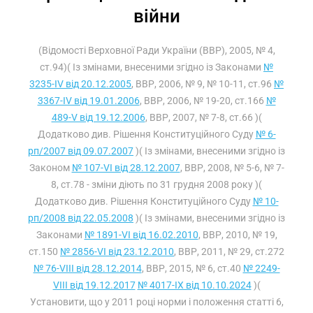
війни
(Відомості Верховної Ради України (ВВР), 2005, № 4,
ст.94)( Із змінами, внесеними згідно із Законами
№
3235-IV від 20.12.2005
, ВВР, 2006, № 9, № 10-11, ст.96
№
3367-IV від 19.01.2006
, ВВР, 2006, № 19-20, ст.166
№
489-V від 19.12.2006
, ВВР, 2007, № 7-8, ст.66 )(
Додатково див. Рішення Конституційного Суду
№ 6-
рп/2007 від 09.07.2007
)( Із змінами, внесеними згідно із
Законом
№ 107-VI від 28.12.2007
, ВВР, 2008, № 5-6, № 7-
8, ст.78 - зміни діють по 31 грудня 2008 року )(
Додатково див. Рішення Конституційного Суду
№ 10-
рп/2008 від 22.05.2008
)( Із змінами, внесеними згідно із
Законами
№ 1891-VI від 16.02.2010
, ВВР, 2010, № 19,
ст.150
№ 2856-VI від 23.12.2010
, ВВР, 2011, № 29, ст.272
№ 76-VIII від 28.12.2014
, ВВР, 2015, № 6, ст.40
№ 2249-
VIII від 19.12.2017
№ 4017-IX від 10.10.2024
)(
Установити, що у 2011 році норми і положення статті 6,