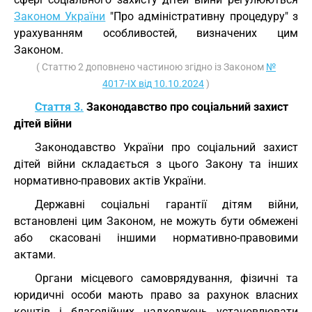
Законом України
"Про адміністративну процедуру" з
урахуванням особливостей, визначених цим
Законом.
( Статтю 2 доповнено частиною згідно із Законом
№
4017-IX від 10.10.2024
)
Стаття 3.
Законодавство про соціальний захист
дітей війни
Законодавство України про соціальний захист
дітей війни складається з цього Закону та інших
нормативно-правових актів України.
Державні соціальні гарантії дітям війни,
встановлені цим Законом, не можуть бути обмежені
або скасовані іншими нормативно-правовими
актами.
Органи місцевого самоврядування, фізичні та
юридичні особи мають право за рахунок власних
коштів і благодійних надходжень установлювати