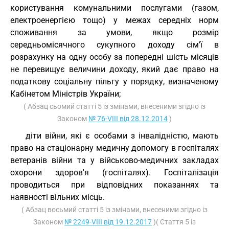
користування комунальними послугами (газом,
електроенергією тощо) у межах середніх норм
споживання за умови, якщо розмір
середньомісячного сукупного доходу сім’ї в
розрахунку на одну особу за попередні шість місяців
не перевищує величини доходу, який дає право на
податкову соціальну пільгу у порядку, визначеному
Кабінетом Міністрів України;
( Абзац сьомий статті 5 із змінами, внесеними згідно із
Законом
№ 76-VIII від 28.12.2014
)
діти війни, які є особами з інвалідністю, мають
право на стаціонарну медичну допомогу в госпіталях
ветеранів війни та у військово-медичних закладах
охорони здоров'я (госпіталях). Госпіталізація
проводиться при відповідних показаннях та
наявності вільних місць.
( Абзац восьмий статті 5 із змінами, внесеними згідно із
Законом
№ 2249-VIII від 19.12.2017
)( Стаття 5 із