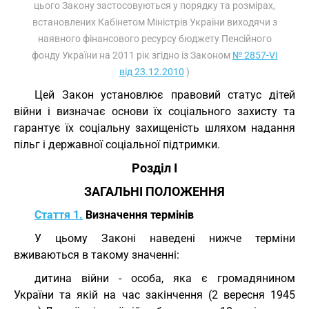
цього Закону застосовуються у порядку та розмірах,
встановлених Кабінетом Міністрів України виходячи з
наявного фінансового ресурсу бюджету Пенсійного
фонду України на 2011 рік згідно із Законом
№ 2857-VI
від 23.12.2010
)
Цей Закон установлює правовий статус дітей
війни і визначає основи їх соціального захисту та
гарантує їх соціальну захищеність шляхом надання
пільг і державної соціальної підтримки.
Розділ I
ЗАГАЛЬНІ ПОЛОЖЕННЯ
Стаття 1.
Визначення термінів
У цьому Законі наведені нижче терміни
вживаються в такому значенні:
дитина війни - особа, яка є громадянином
України та якій на час закінчення (2 вересня 1945