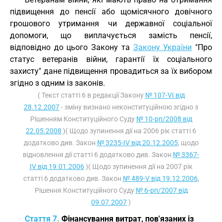
підвищення до пенсії або щомісячного довічного
грошового утримання чи державної соціальної
допомоги, що виплачується замість пенсії,
відповідно до цього Закону та
Закону України
"Про
статус ветеранів війни, гарантії їх соціального
захисту" дане підвищення провадиться за їх вибором
згідно з одним із законів.
( Текст статті 6 в редакції Закону
№ 107-VI від
28.12.2007
- зміну визнано неконституційною згідно з
Рішенням Конституційного Суду
№ 10-рп/2008 від
22.05.2008
)( Щодо зупинення дії на 2006 рік статті 6
додатково див. Закон
№ 3235-IV від 20.12.2005
; щодо
відновлення дії статті 6 додатково див. Закон
№ 3367-
IV від 19.01.2006
)( Щодо зупинення дії на 2007 рік
статті 6 додатково див. Закон
№ 489-V від 19.12.2006
,
Рішення Конституційного Суду
№ 6-рп/2007 від
09.07.2007
)
Стаття 7.
Фінансування витрат, пов'язаних із