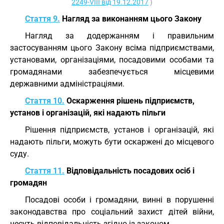
2249-VIII від 19.12.2017
)
Стаття 9.
Нагляд за виконанням цього Закону
Нагляд за додержанням і правильним
застосуванням цього Закону всіма підприємствами,
установами, організаціями, посадовими особами та
громадянами забезпечується місцевими
державними адміністраціями.
Стаття 10.
Оскарження рішень підприємств,
установ і організацій, які надають пільги
Рішення підприємств, установ і організацій, які
надають пільги, можуть бути оскаржені до місцевого
суду.
Стаття 11.
Відповідальність посадових осіб і
громадян
Посадові особи і громадяни, винні в порушенні
законодавства про соціальний захист дітей війни,
несуть відповідальність згідно із законом.