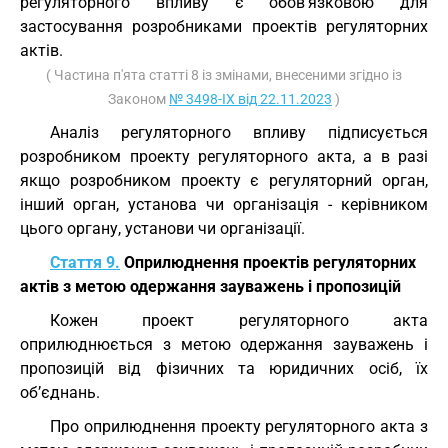
регуляторного впливу є обов’язковою для
застосування розробниками проектів регуляторних
актів.
( Частина п'ята статті 8 із змінами, внесеними згідно із
Законом
№ 3498-IX від 22.11.2023
)
Аналіз регуляторного впливу підписується
розробником проекту регуляторного акта, а в разі
якщо розробником проекту є регуляторний орган,
інший орган, установа чи організація - керівником
цього органу, установи чи організації.
Стаття 9.
Оприлюднення проектів регуляторних
актів з метою одержання зауважень і пропозицій
Кожен проект регуляторного акта
оприлюднюється з метою одержання зауважень і
пропозицій від фізичних та юридичних осіб, їх
об’єднань.
Про оприлюднення проекту регуляторного акта з