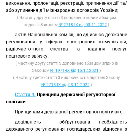
виконання, пролонгації, реєстрації, припинення дії та/
або зупинення дії міжнародних договорів України;
( Частину другу статті 3 доповнено новим абзацом
згідно із Законом
№ 2718-IX від 03.11.2022
)
актів Національної комісії, що здійснює державне
регулювання у сферах електронних комунікацій,
радіочастотного спектра та надання послуг
поштового зв’язку.
( Частину другу статті 3 доповнено абзацом згідно із
Законом
№ 1971-IX від 16.12.2021
)
( Частину третю статті 3 виключено на підставі Закону
№ 2718-IX від 03.11.2022
)
Стаття 4.
Принципи державної регуляторної
політики
Принципами державної регуляторної політики є:
доцільність - обґрунтована необхідність
державного регулювання господарських відносин з