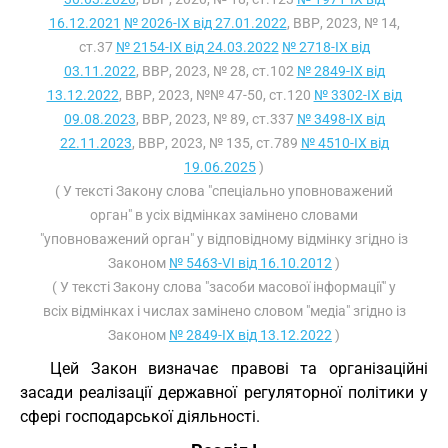
16.12.2021
№ 2026-IX від 27.01.2022
, ВВР, 2023, № 14,
ст.37
№ 2154-IX від 24.03.2022
№ 2718-IX від
03.11.2022
, ВВР, 2023, № 28, ст.102
№ 2849-IX від
13.12.2022
, ВВР, 2023, №№ 47-50, ст.120
№ 3302-IX від
09.08.2023
, ВВР, 2023, № 89, ст.337
№ 3498-IX від
22.11.2023
, ВВР, 2023, № 135, ст.789
№ 4510-IX від
19.06.2025
)
( У тексті Закону слова "спеціально уповноважений
орган" в усіх відмінках замінено словами
"уповноважений орган" у відповідному відмінку згідно із
Законом
№ 5463-VI від 16.10.2012
)
( У тексті Закону слова "засоби масової інформації" у
всіх відмінках і числах замінено словом "медіа" згідно із
Законом
№ 2849-IX від 13.12.2022
)
Цей Закон визначає правові та організаційні
засади реалізації державної регуляторної політики у
сфері господарської діяльності.