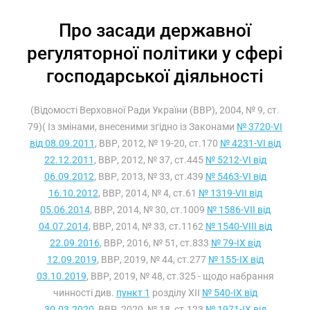
Про засади державної
регуляторної політики у сфері
господарської діяльності
(Відомості Верховної Ради України (ВВР), 2004, № 9, ст.
79)( Із змінами, внесеними згідно із Законами
№ 3720-VI
від 08.09.2011
, ВВР, 2012, № 19-20, ст.170
№ 4231-VI від
22.12.2011
, ВВР, 2012, № 37, ст.445
№ 5212-VI від
06.09.2012
, ВВР, 2013, № 33, ст.439
№ 5463-VI від
16.10.2012
, ВВР, 2014, № 4, ст.61
№ 1319-VII від
05.06.2014
, ВВР, 2014, № 30, ст.1009
№ 1586-VII від
04.07.2014
, ВВР, 2014, № 33, ст.1162
№ 1540-VIII від
22.09.2016
, ВВР, 2016, № 51, ст.833
№ 79-IX від
12.09.2019
, ВВР, 2019, № 44, ст.277
№ 155-IX від
03.10.2019
, ВВР, 2019, № 48, ст.325 - щодо набрання
чинності див.
пункт 1
розділу XII
№ 540-IX від
30.03.2020
, ВВР, 2020, № 18, ст.123
№ 1971-IX від