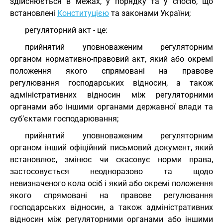
здійснюється в межах, у порядку та у спосіб, що
встановлені
Конституцією
та законами України;
регуляторний акт - це:
прийнятий уповноваженим регуляторним
органом нормативно-правовий акт, який або окремі
положення якого спрямовані на правове
регулювання господарських відносин, а також
адміністративних відносин між регуляторними
органами або іншими органами державної влади та
суб’єктами господарювання;
прийнятий уповноваженим регуляторним
органом інший офіційний письмовий документ, який
встановлює, змінює чи скасовує норми права,
застосовується неодноразово та щодо
невизначеного кола осіб і який або окремі положення
якого спрямовані на правове регулювання
господарських відносин, а також адміністративних
відносин між регуляторними органами або іншими