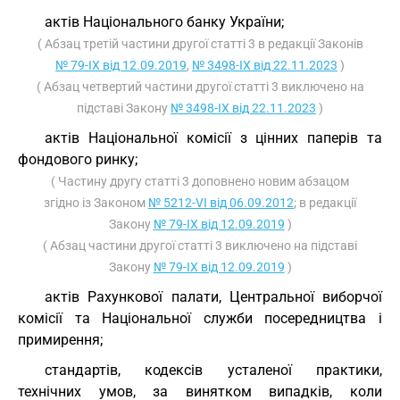
актів Національного банку України;
( Абзац третій частини другої статті 3 в редакції Законів
№ 79-IX від 12.09.2019
,
№ 3498-IX від 22.11.2023
)
( Абзац четвертий частини другої статті 3 виключено на
підставі Закону
№ 3498-IX від 22.11.2023
)
актів Національної комісії з цінних паперів та
фондового ринку;
( Частину другу статті 3 доповнено новим абзацом
згідно із Законом
№ 5212-VI від 06.09.2012
; в редакції
Закону
№ 79-IX від 12.09.2019
)
( Абзац частини другої статті 3 виключено на підставі
Закону
№ 79-IX від 12.09.2019
)
актів Рахункової палати, Центральної виборчої
комісії та Національної служби посередництва і
примирення;
стандартів, кодексів усталеної практики,
технічних умов, за винятком випадків, коли