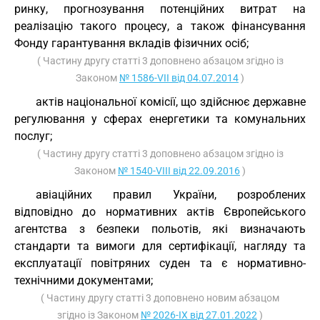
ринку, прогнозування потенційних витрат на
реалізацію такого процесу, а також фінансування
Фонду гарантування вкладів фізичних осіб;
( Частину другу статті 3 доповнено абзацом згідно із
Законом
№ 1586-VII від 04.07.2014
)
актів національної комісії, що здійснює державне
регулювання у сферах енергетики та комунальних
послуг;
( Частину другу статті 3 доповнено абзацом згідно із
Законом
№ 1540-VIII від 22.09.2016
)
авіаційних правил України, розроблених
відповідно до нормативних актів Європейського
агентства з безпеки польотів, які визначають
стандарти та вимоги для сертифікації, нагляду та
експлуатації повітряних суден та є нормативно-
технічними документами;
( Частину другу статті 3 доповнено новим абзацом
згідно із Законом
№ 2026-IX від 27.01.2022
)