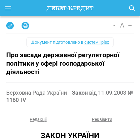
-
A
+
Документ підготовлено в
системі iplex
Про засади державної регуляторної
політики у сфері господарської
діяльності
Верховна Рада України
|
Закон
від
11.09.2003
№
1160-IV
Редакції
Реквізити
ЗАКОН УКРАЇНИ