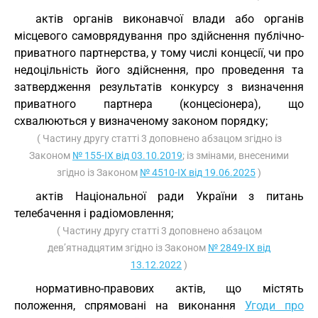
актів органів виконавчої влади або органів
місцевого самоврядування про здійснення публічно-
приватного партнерства, у тому числі концесії, чи про
недоцільність його здійснення, про проведення та
затвердження результатів конкурсу з визначення
приватного партнера (концесіонера), що
схвалюються у визначеному законом порядку;
( Частину другу статті 3 доповнено абзацом згідно із
Законом
№ 155-IX від 03.10.2019
; із змінами, внесеними
згідно із Законом
№ 4510-IX від 19.06.2025
)
актів Національної ради України з питань
телебачення і радіомовлення;
( Частину другу статті 3 доповнено абзацом
дев’ятнадцятим згідно із Законом
№ 2849-IX від
13.12.2022
)
нормативно-правових актів, що містять
положення, спрямовані на виконання
Угоди про