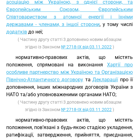
асоціацію між Україною, з однієї сторони, та
Європейським Союзом, Європейським
Співтовариством з атомної енергії і їхніми
державами - членами, з іншої сторони
, у тому числі
додатків
до неї;
( Частину другу статті 3 доповнено новим абзацом
згідно із Законом
№ 2718-IX від 03.11.2022
)
нормативно-правових актів, що містять
положення, спрямовані на виконання
Хартії про
особливе партнерство між Україною та Організацією
Північно-Атлантичного договору
та
Декларації
про її
доповнення, інших міжнародних договорів України з
НАТО та/або уповноваженими органами НАТО;
( Частину другу статті 3 доповнено новим абзацом
згідно із Законом
№ 2718-IX від 03.11.2022
)
нормативно-правових актів, що містять
положення, пов’язані з будь-якою стадією укладення,
ратифікації, затвердження, прийняття, приєднання,