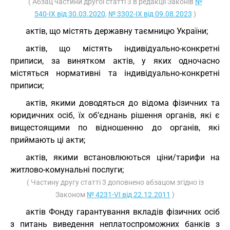
( Абзац частини другої статті 3 в редакції Законів
№
540-IX від 30.03.2020
,
№ 3302-IX від 09.08.2023
)
актів, що містять державну таємницю України;
актів, що містять індивідуально-конкретні
приписи, за винятком актів, у яких одночасно
містяться нормативні та індивідуально-конкретні
приписи;
актів, якими доводяться до відома фізичних та
юридичних осіб, їх об’єднань рішення органів, які є
вищестоящими по відношенню до органів, які
приймають ці акти;
актів, якими встановлюються ціни/тарифи на
житлово-комунальні послуги;
( Частину другу статті 3 доповнено абзацом згідно із
Законом
№ 4231-VI від 22.12.2011
)
актів Фонду гарантування вкладів фізичних осіб
з питань виведення неплатоспроможних банків з