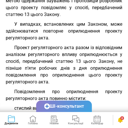
метою одержання зауважень і пропозицій розробник
цього проекту повідомляє у спосіб, передбачений
статтею 13 цього Закону.
У випадках, встановлених цим Законом, може
здійснюватися повторне оприлюднення проекту
регуляторного акта.
Проект регуляторного акта разом із відповідним
аналізом регуляторного впливу оприлюднюється у
спосіб, передбачений статтею 13 цього Закону, не
пізніше п’яти робочих днів з дня оприлюднення
повідомлення про оприлюднення цього проекту
регуляторного акта.
Повідомлення про оприлюднення проекту
регуляторного акта повинно містити:
ШІ-консультант
стислий виклад змісту проекту;
поштову та електронну, за її наявності, адресу
0
Документи
Головна
Новини
Консультації
Календар
Сервіси
розробника проекту та інших органів, до яких