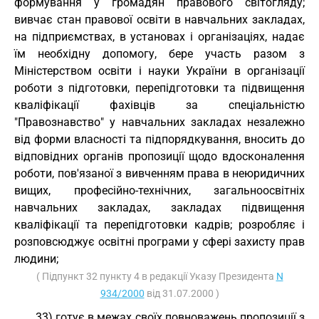
формування у громадян правового світогляду;
вивчає стан правової освіти в навчальних закладах,
на підприємствах, в установах і організаціях, надає
їм необхідну допомогу, бере участь разом з
Міністерством освіти і науки України в організації
роботи з підготовки, перепідготовки та підвищення
кваліфікації фахівців за спеціальністю
"Правознавство" у навчальних закладах незалежно
від форми власності та підпорядкування, вносить до
відповідних органів пропозиції щодо вдосконалення
роботи, пов'язаної з вивченням права в неюридичних
вищих, професійно-технічних, загальноосвітніх
навчальних закладах, закладах підвищення
кваліфікації та перепідготовки кадрів; розробляє і
розповсюджує освітні програми у сфері захисту прав
людини;
( Підпункт 32 пункту 4 в редакції Указу Президента
N
934/2000
від 31.07.2000 )
33) готує в межах своїх повноважень пропозиції з