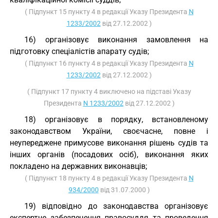
( Підпункт 15 пункту 4 в редакції Указу Президента
N
1233/2002
від 27.12.2002 )
16) організовує виконання замовлення на
підготовку спеціалістів апарату судів;
( Підпункт 16 пункту 4 в редакції Указу Президента
N
1233/2002
від 27.12.2002 )
( Підпункт 17 пункту 4 виключено на підставі Указу
Президента
N 1233/2002
від 27.12.2002 )
18) організовує в порядку, встановленому
законодавством України, своєчасне, повне і
неупереджене примусове виконання рішень судів та
інших органів (посадових осіб), виконання яких
покладено на державних виконавців;
( Підпункт 18 пункту 4 в редакції Указу Президента
N
934/2000
від 31.07.2000 )
19) відповідно до законодавства організовує
експертне забезпечення правосуддя та проведення