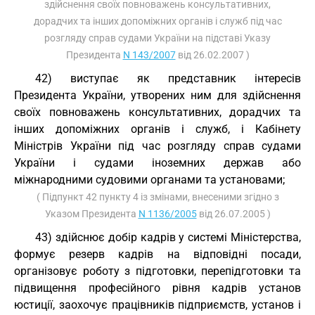
здійснення своїх повноважень консультативних,
дорадчих та інших допоміжних органів і служб під час
розгляду справ судами України на підставі Указу
Президента
N 143/2007
від 26.02.2007 )
42) виступає як представник інтересів
Президента України, утворених ним для здійснення
своїх повноважень консультативних, дорадчих та
інших допоміжних органів і служб, і Кабінету
Міністрів України під час розгляду справ судами
України і судами іноземних держав або
міжнародними судовими органами та установами;
( Підпункт 42 пункту 4 із змінами, внесеними згідно з
Указом Президента
N 1136/2005
від 26.07.2005 )
43) здійснює добір кадрів у системі Міністерства,
формує резерв кадрів на відповідні посади,
організовує роботу з підготовки, перепідготовки та
підвищення професійного рівня кадрів установ
юстиції, заохочує працівників підприємств, установ і