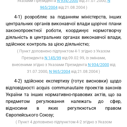
Указами Президента
N 934/2000
від 31.07.2000,
N
965/2004
від 21.08.2004 )
4-1) розробляє за поданням міністерств, інших
центральних органів виконавчої влади щорічні плани
законопроектної роботи, координує нормотворчу
діяльність в центральних органах виконавчої влади,
здійснює контроль за цією діяльністю;
( Пункт доповнено підпунктом 4-1 згідно з Указом
Президента
N 145/99
від 09.02.99, із змінами,
внесеними згідно з Указами Президента
N 934/2000
від
31.07.2000,
N 965/2004
від 21.08.2004 )
4-2) здійснює експертизу (готує висновки) щодо
відповідності acquis communautaire проектів законів
України та інших нормативно-правових актів, що за
предметом регулювання належать до сфер,
відносини в яких регулюються правом
Європейського Союзу;
( Пункт 4 доповнено підпунктом 4-2 згідно з Указом