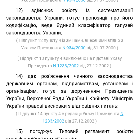
Указом Президента
N 934/2000
від 31.07.2000 )
12) здійснює роботу із систематизації
законодавства України, готує пропозиції про його
кодифікацію, веде Єдиний класифікатор галузей
законодавства України;
( Підпункт 12 пункту 4 із змінами, внесеними згідно з
Указом Президента
N 934/2000
від 31.07.2000 )
( Підпункт 13 пункту 4 виключено на підставі Указу
Президента
N 1233/2002
від 27.12.2002 )
14) дає роз'яснення чинного законодавства
державним органам, підприємствам, установам і
організаціям, готує за дорученням Президента
України, Верховної Ради України і Кабінету Міністрів
України правові висновки з відповідних питань;
( Підпункт 14 пункту 4 в редакції Указу Президента
N
1233/2002
від 27.12.2002 )
15) погоджує Типовий регламент роботи
кваліфікаційної комісії суддів;