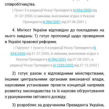
співробітництва.
( Пункт 3 в редакції Указу Президента
N 934/2000
від
31.07.2000, із змінами, внесеними згідно з Указом
Президента
N 596/2001
від 07.08.2001 )
4. Мін'юст України відповідно до покладених на
нього завдань: 1) готує пропозиції щодо проведення
в Україні правової реформи;
( Підпункт 1 пункту 4 в редакції Указу Президента
N
934/2000
від 31.07.2000, із змінами, внесеними згідно з
Указом Президента
N 596/2001
від 07.08.2001, в
редакції Указу Президента
N 1233/2002
від 27.12.2002 )
2) готує разом з відповідними міністерствами,
іншими центральними органами виконавчої влади,
науковими установами проекти концепцій напрямів
розвитку законодавства та їх наукове обгрунтування
з урахуванням світового досвіду;
3) розробляє за дорученням Президента України,