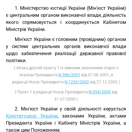
1. Міністерство юстиції України (Мін'юст України)
є центральним органом виконавчої влади, діяльність
якого спрямовується і координується Кабінетом
Міністрів України.
Мін'юст України є головним (провідним) органом
у системі центральних органів виконавчої влади
щодо забезпечення реалізації державної правової
політики.
( Абзац другий пункту 1 із змінами, внесеними згідно з
Указом Президента
N 596/2001
від 07.08.2001, в
редакції Указу Президента
N 1233/2002
від 27.12.2002 )
( Пункт 1 в редакції Указу Президента
N 934/2000
від
31.07.2000 )
2. Мін'юст України у своїй діяльності керується
Конституцією України
, законами України, актами
Президента України і Кабінету Міністрів України, а
також цим Положенням.