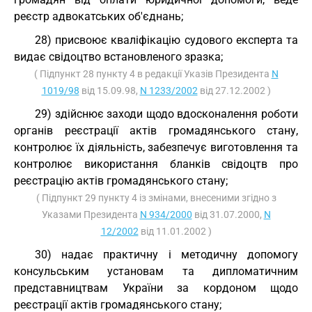
реєстр адвокатських об'єднань;
28) присвоює кваліфікацію судового експерта та
видає свідоцтво встановленого зразка;
( Підпункт 28 пункту 4 в редакції Указів Президента
N
1019/98
від 15.09.98,
N 1233/2002
від 27.12.2002 )
29) здійснює заходи щодо вдосконалення роботи
органів реєстрації актів громадянського стану,
контролює їх діяльність, забезпечує виготовлення та
контролює використання бланків свідоцтв про
реєстрацію актів громадянського стану;
( Підпункт 29 пункту 4 із змінами, внесеними згідно з
Указами Президента
N 934/2000
від 31.07.2000,
N
12/2002
від 11.01.2002 )
30) надає практичну і методичну допомогу
консульським установам та дипломатичним
представництвам України за кордоном щодо
реєстрації актів громадянського стану;