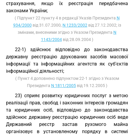
страхування, якщо їх реєстрація передбачена
законами України;
( Підпункт 22 пункту 4 в редакції Указів Президента
N
934/2000
від 31.07.2000,
N 1233/2002
від 27.12.2002; із
змінами, внесеними згідно з Указом Президента
N
1143/2004
від 28.09.2004 )
22-1) здійснює відповідно до законодавства
державну реєстрацію друкованих засобів масової
інформації та інформаційних агентств як суб'єктів
інформаційної діяльності;
( Пункт 4 доповнено підпунктом 22-1 згідно з Указом
Президента
N 1811/2005
від 19.12.2005 )
23) сприяє розвитку юридичних послуг з метою
реалізації прав, свобод і законних інтересів громадян
та юридичних осіб, відповідно до законодавства
здійснює державну реєстрацію юридичних осіб веде
Державний реєстр застав рухомого майна
організовує в установленому порядку в системі