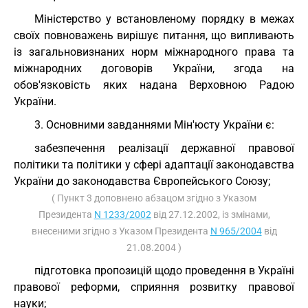
Міністерство у встановленому порядку в межах
своїх повноважень вирішує питання, що випливають
із загальновизнаних норм міжнародного права та
міжнародних договорів України, згода на
обов'язковість яких надана Верховною Радою
України.
3. Основними завданнями Мін'юсту України є:
забезпечення реалізації державної правової
політики та політики у сфері адаптації законодавства
України до законодавства Європейського Союзу;
( Пункт 3 доповнено абзацом згідно з Указом
Президента
N 1233/2002
від 27.12.2002, із змінами,
внесеними згідно з Указом Президента
N 965/2004
від
21.08.2004 )
підготовка пропозицій щодо проведення в Україні
правової реформи, сприяння розвитку правової
науки;