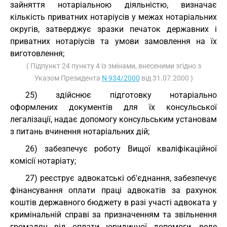
зайняття нотаріальною діяльністю, визначає
кількість приватних нотаріусів у межах нотаріальних
округів, затверджує зразки печаток державних і
приватних нотаріусів та умови замовлення на їх
виготовлення;
( Підпункт 24 пункту 4 із змінами, внесеними згідно з
Указом Президента
N 934/2000
від 31.07.2000 )
25) здійснює підготовку нотаріально
оформлених документів для їх консульської
легалізації, надає допомогу консульським установам
з питань вчинення нотаріальних дій;
26) забезпечує роботу Вищої кваліфікаційної
комісії нотаріату;
27) реєструє адвокатські об'єднання, забезпечує
фінансування оплати праці адвокатів за рахунок
коштів державного бюджету в разі участі адвоката у
кримінальній справі за призначенням та звільнення
громадян від оплати юридичної допомоги, веде