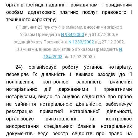
органів юстиції надання громадянам і юридичним
особам додаткових платних послуг правового і
технічного характеру;
( Підпункт 23 пункту 4 із змінами, внесеними згідно з
Указом Президента
N 934/2000
від 31.07.2000, в
редакції Указу Президента
N 1233/2002
від 27.12.2002,
із змінами, внесеними згідно з Указом Президента
N
134/2003
від 17.02.2003 )
24) організовує роботу установ нотаріату,
перевіряє їх діяльність і вживає заходів до ії
поліпшення, контролює законність вчинення
нотаріальних дій державними і приватними
нотаріусами, видає та анулює свідоцтва про право
на зайняття нотаріальною діяльністю, забезпечує
реєстрацію приватної нотаріальної діяльності,
організовує виготовлення та контролює
використання спеціальних бланків нотаріальних
документів, веде реєстр свідоцтв про право на