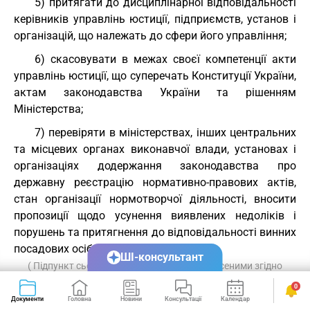
5) притягати до дисциплінарної відповідальності
керівників управлінь юстиції, підприємств, установ і
організацій, що належать до сфери його управління;
6) скасовувати в межах своєї компетенції акти
управлінь юстиції, що суперечать Конституції України,
актам законодавства України та рішенням
Міністерства;
7) перевіряти в міністерствах, інших центральних
та місцевих органах виконавчої влади, установах і
організаціях додержання законодавства про
державну реєстрацію нормативно-правових актів,
стан організації нормотворчої діяльності, вносити
пропозиції щодо усунення виявлених недоліків і
порушень та притягнення до відповідальності винних
посадових осіб;
ШІ-консультант
( Підпункт сьомий пункту 5 із змінами, внесеними згідно
з Указом Президента
N 145/99
від 09.02.99, в редакції
0
Указу Президента
N 934/2000
від 31.07.2000 )
Документи
Головна
Новини
Консультації
Календар
Сервіси