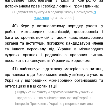
направляє спостерігачів у місії з контролю за
дотриманням прав і свобод людини і громадянина;
( Підпункт 39 пункту 4 в редакції Указу Президента
N
934/2000
від 31.07.2000 )
40) бере у встановленому порядку участь у
роботі міжнародних організацій, двосторонніх і
багатосторонніх комісій, а також інших міжнародних
органів та інституцій, погоджує кандидатури членів
та іншого персоналу від України в міжнародних
судових органах і радників з правових питань
посольств та консульств України за кордоном;
41) забезпечує підготовку матеріалів з питань,
що належать до його компетенції, у зв'язку з участю
України у відповідних міжнародних організаціях та
інтеграцією її в ці організації;
( Підпункт 42 пункту 4 втратив чинність у частині
представництва Міністерством юстиції України
інтересів Президента України, утворених ним для