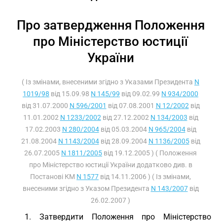
Про затвердження Положення
про Міністерство юстиції
України
( Із змінами, внесеними згідно з Указами Президента
N
1019/98
від 15.09.98
N 145/99
від 09.02.99
N 934/2000
від 31.07.2000
N 596/2001
від 07.08.2001
N 12/2002
від
11.01.2002
N 1233/2002
від 27.12.2002
N 134/2003
від
17.02.2003
N 280/2004
від 05.03.2004
N 965/2004
від
21.08.2004
N 1143/2004
від 28.09.2004
N 1136/2005
від
26.07.2005
N 1811/2005
від 19.12.2005 ) ( Положення
про Міністерство юстиції України додатково див. в
Постанові КМ
N 1577
від 14.11.2006 ) ( Із змінами,
внесеними згідно з Указом Президента
N 143/2007
від
26.02.2007 )
1. Затвердити Положення про Міністерство