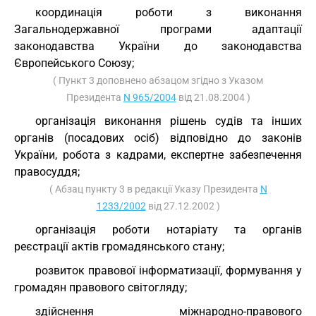
координація роботи з виконання
Загальнодержавної програми адаптації
законодавства України до законодавства
Європейського Союзу;
( Пункт 3 доповнено абзацом згідно з Указом
Президента
N 965/2004
від 21.08.2004 )
організація виконання рішень судів та інших
органів (посадових осіб) відповідно до законів
України, робота з кадрами, експертне забезпечення
правосуддя;
( Абзац пункту 3 в редакції Указу Президента
N
1233/2002
від 27.12.2002 )
організація роботи нотаріату та органів
реєстрації актів громадянського стану;
розвиток правової інформатизації, формування у
громадян правового світогляду;
здійснення міжнародно-правового