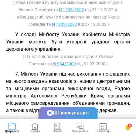
( Абзац перший пункту 6 із змінами, внесеними згідно з
Указом Президента
N 1233/2002
від 27.12.2002 )(
Абзац другий пункту 6 виключено на підставі Указу
Президента
N 1233/2002
від 27.12.2002 )
У складі Мін'юсту України Кабінетом Міністрів
України можуть бути утворені урядові органи
державного управління.
( Пункт 6 доповнено абзацом згідно з Указом
Президента
N 934/2000
від 31.07.2000 )
7. Мін'юст України під час виконання покладених
на нього завдань взаємодіє з іншими центральними
та місцевими органами виконавчої влади, Радою
міністрів Автономної Республіки Крим, органами
місцевого самоврядування, об'єднаннями громадян,
а також з відповідними органами інших держав.
ШІ-консультант
8. Мін'юст України в межах своїх повноважень на
0
основі та на виконання актів законодавства України
Документи
Головна
Новини
Консультації
Календар
Сервіси
видає накази, організовує і контролює їх виконання.