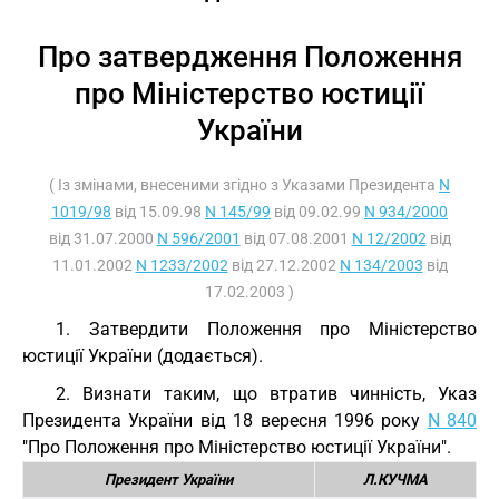
Про затвердження Положення
про Міністерство юстиції
України
( Із змінами, внесеними згідно з Указами Президента
N
1019/98
від 15.09.98
N 145/99
від 09.02.99
N 934/2000
від 31.07.2000
N 596/2001
від 07.08.2001
N 12/2002
від
11.01.2002
N 1233/2002
від 27.12.2002
N 134/2003
від
17.02.2003 )
1. Затвердити Положення про Міністерство
юстиції України (додається).
2. Визнати таким, що втратив чинність, Указ
Президента України від 18 вересня 1996 року
N 840
"Про Положення про Міністерство юстиції України".
Президент України
Л.КУЧМА