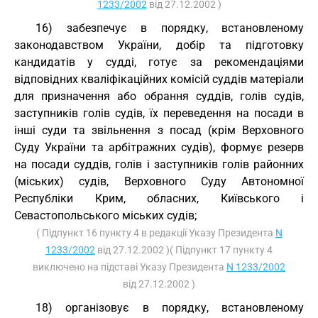
1233/2002
від 27.12.2002 )
16) забезпечує в порядку, встановленому
законодавством України, добір та підготовку
кандидатів у судді, готує за рекомендаціями
відповідних кваліфікаційних комісій суддів матеріали
для призначення або обрання суддів, голів судів,
заступників голів судів, їх переведення на посади в
інші суди та звільнення з посад (крім Верховного
Суду України та арбітражних судів), формує резерв
на посади суддів, голів і заступників голів районних
(міських) судів, Верховного Суду Автономної
Республіки Крим, обласних, Київського і
Севастопольського міських судів;
( Підпункт 16 пункту 4 в редакції Указу Президента
N
1233/2002
від 27.12.2002 )( Підпункт 17 пункту 4
виключено на підставі Указу Президента
N 1233/2002
від 27.12.2002 )
18) організовує в порядку, встановленому