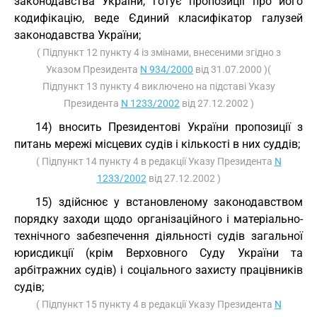
законодавства України, готує пропозиції про його
кодифікацію, веде Єдиний класифікатор галузей
законодавства України;
( Підпункт 12 пункту 4 із змінами, внесеними згідно з
Указом Президента
N 934/2000
від 31.07.2000 )(
Підпункт 13 пункту 4 виключено на підставі Указу
Президента
N 1233/2002
від 27.12.2002 )
14) вносить Президентові України пропозиції з
питань мережі місцевих судів і кількості в них суддів;
( Підпункт 14 пункту 4 в редакції Указу Президента
N
1233/2002
від 27.12.2002 )
15) здійснює у встановленому законодавством
порядку заходи щодо організаційного і матеріально-
технічного забезпечення діяльності судів загальної
юрисдикції (крім Верховного Суду України та
арбітражних судів) і соціального захисту працівників
судів;
( Підпункт 15 пункту 4 в редакції Указу Президента
N