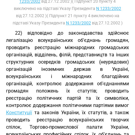
1233/2002
від 27.12.2002 )( Підпункт 20 пункту 4
виключено на підставі Указу Президента
N 1233/2002
від 27.12.2002 )( Підпункт 21 пункту 4 виключено на
підставі Указу Президента
N 1233/2002
від 27.12.2002 )
22) відповідно до законодавства здійснює
легалізацію всеукраїнських об'єднань громадян,
проводить реєстрацію міжнародних громадських
організацій, відділень, філій, представництв та інших
структурних осередків громадських (неурядових)
організацій іноземних держав в Україні,
всеукраїнських і міжнародних благодійних
організацій, контролює додержання об'єднаннями
громадян положень їх статутів; проводить
реєстрацію політичних партій та їх символіки,
контролює додержання політичними партіями вимог
Конституції
та законів України, їх статутів, а також
проводить реєстрацію всеукраїнських творчих
спілок, Торгово-промислової палати України,
всеукраїнських професійних спілок, їх об'єднань та