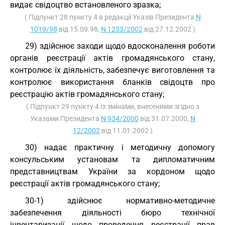
видає свідоцтво встановленого зразка;
( Підпункт 28 пункту 4 в редакції Указів Президента
N
1019/98
від 15.09.98,
N 1233/2002
від 27.12.2002 )
29) здійснює заходи щодо вдосконалення роботи
органів реєстрації актів громадянського стану,
контролює їх діяльність, забезпечує виготовлення та
контролює використання бланків свідоцтв про
реєстрацію актів громадянського стану;
( Підпункт 29 пункту 4 із змінами, внесеними згідно з
Указами Президента
N 934/2000
від 31.07.2000,
N
12/2002
від 11.01.2002 )
30) надає практичну і методичну допомогу
консульським установам та дипломатичним
представництвам України за кордоном щодо
реєстрації актів громадянського стану;
30-1) здійснює нормативно-методичне
забезпечення діяльності бюро технічної
інвентаризації щодо проведення реєстрації прав