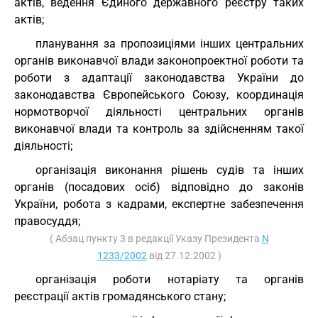
актів, ведення Єдиного державного реєстру таких
актів;
планування за пропозиціями інших центральних
органів виконавчої влади законопроектної роботи та
роботи з адаптації законодавства України до
законодавства Європейського Союзу, координація
нормотворчої діяльності центральних органів
виконавчої влади та контроль за здійсненням такої
діяльності;
організація виконання рішень судів та інших
органів (посадових осіб) відповідно до законів
України, робота з кадрами, експертне забезпечення
правосуддя;
( Абзац пункту 3 в редакції Указу Президента
N
1233/2002
від 27.12.2002 )
організація роботи нотаріату та органів
реєстрації актів громадянського стану;