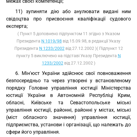
межах своєї компетенції;
11) зупиняти дію або анулювати видані ним
свідоцтва про присвоєння кваліфікації судового
експерта;
( Пункт 5 доповнено підпунктом 11 згідно з Указом
Президента
N 1019/98
від 15.09.98, в редакції Указу
Президента
N 1233/2002
від 27.12.2002 )( Підпункт 12
пункту 5 виключено на підставі Указу Президента
N
1233/2002
від 27.12.2002 )
6. Мін'юст України здійснює свої повноваження
безпосередньо та через утворені у встановленому
порядку Головне управління юстиції Міністерства
юстиції України в Автономній Республіці Крим,
обласні, Київське та Севастопольське міські
управління юстиції, районні, районні у містах, міські
(міст обласного значення) управління юстиції,
підприємства, установи і організації, що належать до
сфери його управління.