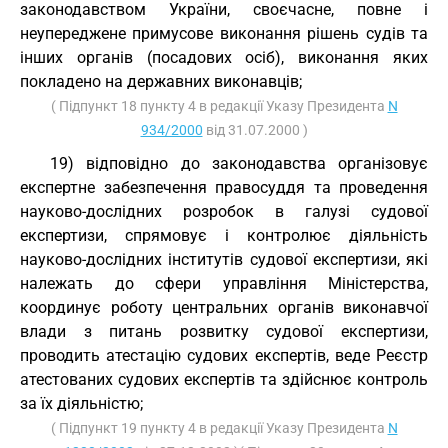
законодавством України, своєчасне, повне і
неупереджене примусове виконання рішень судів та
інших органів (посадових осіб), виконання яких
покладено на державних виконавців;
( Підпункт 18 пункту 4 в редакції Указу Президента
N
934/2000
від 31.07.2000 )
19) відповідно до законодавства організовує
експертне забезпечення правосуддя та проведення
науково-дослідних розробок в галузі судової
експертизи, спрямовує і контролює діяльність
науково-дослідних інститутів судової експертизи, які
належать до сфери управління Міністерства,
координує роботу центральних органів виконавчої
влади з питань розвитку судової експертизи,
проводить атестацію судових експертів, веде Реєстр
атестованих судових експертів та здійснює контроль
за їх діяльністю;
( Підпункт 19 пункту 4 в редакції Указу Президента
N