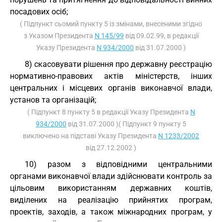
посадових осіб;
( Підпункт сьомий пункту 5 із змінами, внесеними згідно
з Указом Президента
N 145/99
від 09.02.99, в редакції
Указу Президента
N 934/2000
від 31.07.2000 )
8) скасовувати рішення про державну реєстрацію
нормативно-правових актів міністерств, інших
центральних і місцевих органів виконавчої влади,
установ та організацій;
( Підпункт 8 пункту 5 в редакції Указу Президента
N
934/2000
від 31.07.2000 )( Підпункт 9 пункту 5
виключено на підставі Указу Президента
N 1233/2002
від 27.12.2002 )
10) разом з відповідними центральними
органами виконавчої влади здійснювати контроль за
цільовим використанням державних коштів,
виділених на реалізацію прийнятих програм,
проектів, заходів, а також міжнародних програм, у