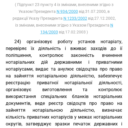
( Підпункт 23 пункту 4 із змінами, внесеними згідно з
Указом Президента
N 934/2000
від 31.07.2000, в
редакції Указу Президента
N 1233/2002
від 27.12.2002,
із змінами, внесеними згідно з Указом Президента
N
134/2003
від 17.02.2003 )
24) організовує роботу установ нотаріату,
перевіряє їх діяльність і вживає заходів до ії
поліпшення, контролює законність вчинення
нотаріальних дій державними і приватними
нотаріусами, видає та анулює свідоцтва про право
на зайняття нотаріальною діяльністю, забезпечує
реєстрацію приватної нотаріальної діяльності,
організовує виготовлення та контролює
використання спеціальних бланків нотаріальних
документів, веде реєстр свідоцтв про право на
зайняття нотаріальною діяльністю, визначає
кількість приватних нотаріусів у межах нотаріальних
округів, затверджує зразки печаток державних і