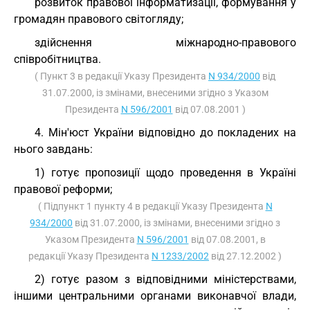
розвиток правової інформатизації, формування у
громадян правового світогляду;
здійснення міжнародно-правового
співробітництва.
( Пункт 3 в редакції Указу Президента
N 934/2000
від
31.07.2000, із змінами, внесеними згідно з Указом
Президента
N 596/2001
від 07.08.2001 )
4. Мін'юст України відповідно до покладених на
нього завдань:
1) готує пропозиції щодо проведення в Україні
правової реформи;
( Підпункт 1 пункту 4 в редакції Указу Президента
N
934/2000
від 31.07.2000, із змінами, внесеними згідно з
Указом Президента
N 596/2001
від 07.08.2001, в
редакції Указу Президента
N 1233/2002
від 27.12.2002 )
2) готує разом з відповідними міністерствами,
іншими центральними органами виконавчої влади,