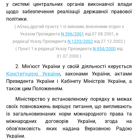
у системі центральних органів виконавчої влади
щодо забезпечення реалізації державної правової
політики.
( Абзац другий пункту 1 із змінами, внесеними згідно з
Указом Президента
N 596/2001
від 07.08.2001, в
редакції Указу Президента
N 1233/2002
від 27.12.2002 )
( Пункт 1 в редакції Указу Президента
N 934/2000
від
31.07.2000 )
2. Мін'юст України у своїй діяльності керується
Конституцією України
, законами України, актами
Президента України і Кабінету Міністрів України, а
також цим Положенням.
Міністерство у встановленому порядку в межах
своїх повноважень вирішує питання, що випливають
із загальновизнаних норм міжнародного права та
міжнародних договорів України, згода на
обов'язковість яких надана Верховною Радою
України.