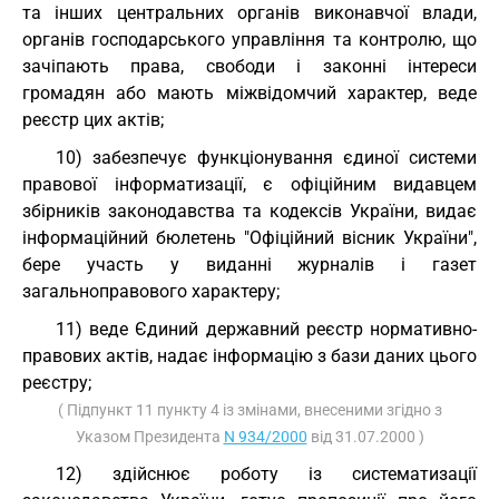
та інших центральних органів виконавчої влади,
органів господарського управління та контролю, що
зачіпають права, свободи і законні інтереси
громадян або мають міжвідомчий характер, веде
реєстр цих актів;
10) забезпечує функціонування єдиної системи
правової інформатизації, є офіційним видавцем
збірників законодавства та кодексів України, видає
інформаційний бюлетень "Офіційний вісник України",
бере участь у виданні журналів і газет
загальноправового характеру;
11) веде Єдиний державний реєстр нормативно-
правових актів, надає інформацію з бази даних цього
реєстру;
( Підпункт 11 пункту 4 із змінами, внесеними згідно з
Указом Президента
N 934/2000
від 31.07.2000 )
12) здійснює роботу із систематизації