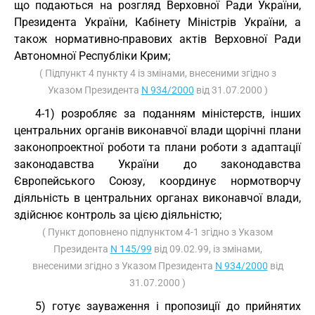
що подаються на розгляд Верховної Ради України,
Президента України, Кабінету Міністрів України, а
також нормативно-правових актів Верховної Ради
Автономної Республіки Крим;
( Підпункт 4 пункту 4 із змінами, внесеними згідно з
Указом Президента
N 934/2000
від 31.07.2000 )
4-1) розробляє за поданням міністерств, інших
центральних органів виконавчої влади щорічні плани
законопроектної роботи та плани роботи з адаптації
законодавства України до законодавства
Європейського Союзу, координує нормотворчу
діяльність в центральних органах виконавчої влади,
здійснює контроль за цією діяльністю;
( Пункт доповнено підпунктом 4-1 згідно з Указом
Президента
N 145/99
від 09.02.99, із змінами,
внесеними згідно з Указом Президента
N 934/2000
від
31.07.2000 )
5) готує зауваження і пропозиції до прийнятих