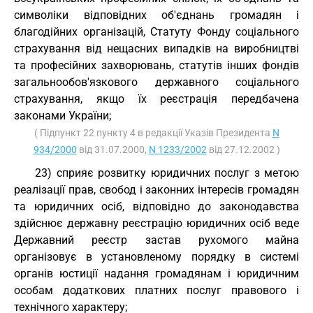
символіки відповідних об'єднань громадян і
благодійних організацій, Статуту Фонду соціального
страхування від нещасних випадків на виробництві
та професійних захворювань, статутів інших фондів
загальнообов'язкового державного соціального
страхування, якщо їх реєстрація передбачена
законами України;
( Підпункт 22 пункту 4 в редакції Указів Президента
N
934/2000
від 31.07.2000,
N 1233/2002
від 27.12.2002 )
23) сприяє розвитку юридичних послуг з метою
реалізації прав, свобод і законних інтересів громадян
та юридичних осіб, відповідно до законодавства
здійснює державну реєстрацію юридичних осіб веде
Державний реєстр застав рухомого майна
організовує в установленому порядку в системі
органів юстиції надання громадянам і юридичним
особам додаткових платних послуг правового і
технічного характеру;