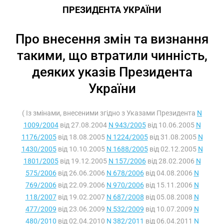
ПРЕЗИДЕНТА УКРАЇНИ
Про внесення змін та визнання
такими, що втратили чинність,
деяких указів Президента
України
( Із змінами, внесеними згідно з Указами Президента
N
1009/2004
від 27.08.2004
N 943/2005
від 10.06.2005
N
1176/2005
від 18.08.2005
N 1224/2005
від 31.08.2005
N
1430/2005
від 10.10.2005
N 1688/2005
від 02.12.2005
N
1801/2005
від 19.12.2005
N 157/2006
від 28.02.2006
N
575/2006
від 26.06.2006
N 678/2006
від 04.08.2006
N
769/2006
від 22.09.2006
N 970/2006
від 15.11.2006
N
118/2007
від 19.02.2007
N 687/2008
від 05.08.2008
N
477/2009
від 23.06.2009
N 532/2009
від 10.07.2009
N
480/2010
від 02.04.2010
N 382/2011
від 06.04.2011
N