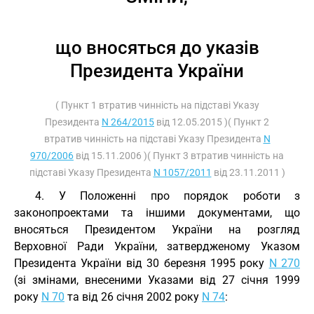
що вносяться до указів
Президента України
( Пункт 1 втратив чинність на підставі Указу
Президента
N 264/2015
від 12.05.2015 )( Пункт 2
втратив чинність на підставі Указу Президента
N
970/2006
від 15.11.2006 )( Пункт 3 втратив чинність на
підставі Указу Президента
N 1057/2011
від 23.11.2011 )
4. У Положенні про порядок роботи з
законопроектами та іншими документами, що
вносяться Президентом України на розгляд
Верховної Ради України, затвердженому Указом
Президента України від 30 березня 1995 року
N 270
(зі змінами, внесеними Указами від 27 січня 1999
року
N 70
та від 26 січня 2002 року
N 74
: