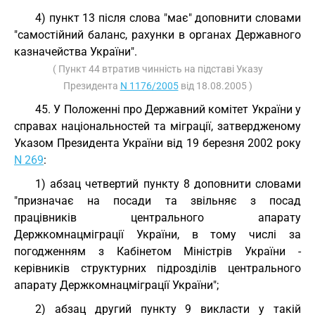
4) пункт 13 після слова "має" доповнити словами
"самостійний баланс, рахунки в органах Державного
казначейства України".
( Пункт 44 втратив чинність на підставі Указу
Президента
N 1176/2005
від 18.08.2005 )
45. У Положенні про Державний комітет України у
справах національностей та міграції, затвердженому
Указом Президента України від 19 березня 2002 року
N 269
:
1) абзац четвертий пункту 8 доповнити словами
"призначає на посади та звільняє з посад
працівників центрального апарату
Держкомнацміграції України, в тому числі за
погодженням з Кабінетом Міністрів України -
керівників структурних підрозділів центрального
апарату Держкомнацміграції України";
2) абзац другий пункту 9 викласти у такій