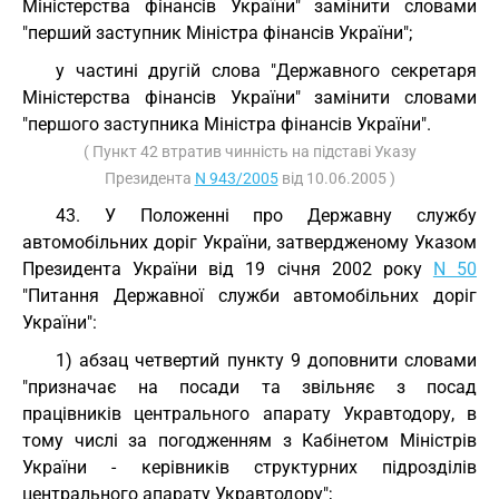
Міністерства фінансів України" замінити словами
"перший заступник Міністра фінансів України";
у частині другій слова "Державного секретаря
Міністерства фінансів України" замінити словами
"першого заступника Міністра фінансів України".
( Пункт 42 втратив чинність на підставі Указу
Президента
N 943/2005
від 10.06.2005 )
43. У Положенні про Державну службу
автомобільних доріг України, затвердженому Указом
Президента України від 19 січня 2002 року
N 50
"Питання Державної служби автомобільних доріг
України":
1) абзац четвертий пункту 9 доповнити словами
"призначає на посади та звільняє з посад
працівників центрального апарату Укравтодору, в
тому числі за погодженням з Кабінетом Міністрів
України - керівників структурних підрозділів
центрального апарату Укравтодору";