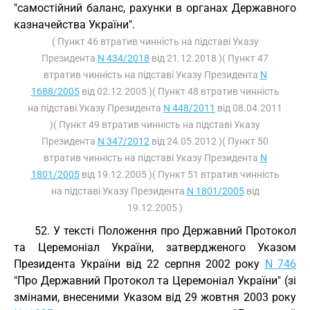
"самостійний баланс, рахунки в органах Державного
казначейства України".
( Пункт 46 втратив чинність на підставі Указу
Президента
N 434/2018
від 21.12.2018 )( Пункт 47
втратив чинність на підставі Указу Президента
N
1688/2005
від 02.12.2005 )( Пункт 48 втратив чинність
на підставі Указу Президента
N 448/2011
від 08.04.2011
)( Пункт 49 втратив чинність на підставі Указу
Президента
N 347/2012
від 24.05.2012 )( Пункт 50
втратив чинність на підставі Указу Президента
N
1801/2005
від 19.12.2005 )( Пункт 51 втратив чинність
на підставі Указу Президента
N 1801/2005
від
19.12.2005 )
52. У тексті Положення про Державний Протокол
та Церемоніал України, затвердженого Указом
Президента України від 22 серпня 2002 року
N 746
"Про Державний Протокол та Церемоніал України" (зі
змінами, внесеними Указом від 29 жовтня 2003 року