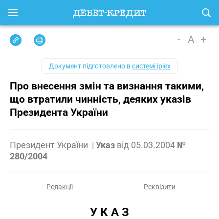
-
A
+
Документ підготовлено в
системі iplex
Про внесення змін та визнання такими,
що втратили чинність, деяких указів
Президента України
Президент України
|
Указ
від
05.03.2004
№
280/2004
Редакції
Реквізити
У К А З