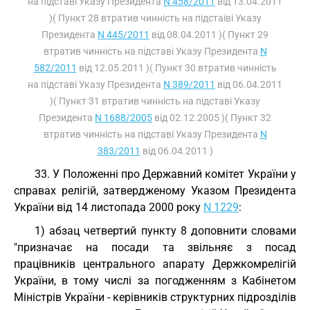
на підставі Указу Президента
N 458/2011
від 13.04.2011
)( Пункт 28 втратив чинність на підстаіві Указу
Президента
N 445/2011
від 08.04.2011 )( Пункт 29
втратив чинність на підставі Указу Президента
N
582/2011
від 12.05.2011 )( Пункт 30 втратив чинність
на підставі Указу Президента
N 389/2011
від 06.04.2011
)( Пункт 31 втратив чинність на підставі Указу
Президента
N 1688/2005
від 02.12.2005 )( Пункт 32
втратив чинність на підставі Указу Президента
N
383/2011
від 06.04.2011 )
33. У Положенні про Державний комітет України у
справах релігій, затвердженому Указом Президента
України від 14 листопада 2000 року
N 1229
:
1) абзац четвертий пункту 8 доповнити словами
"призначає на посади та звільняє з посад
працівників центрального апарату Держкомрелігій
України, в тому числі за погодженням з Кабінетом
Міністрів України - керівників структурних підрозділів