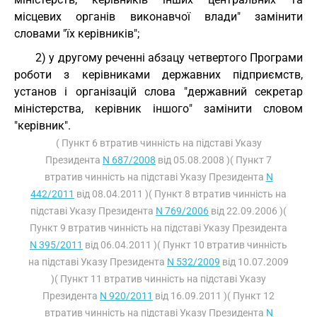
місцевих органів виконавчої влади" замінити
словами "їх керівників";
2) у другому реченні абзацу четвертого Програми
роботи з керівниками державних підприємств,
установ і організацій слова "державний секретар
міністерства, керівник іншого" замінити словом
"керівник".
( Пункт 6 втратив чинність на підставі Указу
Президента
N 687/2008
від 05.08.2008 )( Пункт 7
втратив чинність на підставі Указу Президента
N
442/2011
від 08.04.2011 )( Пункт 8 втратив чинність на
підставі Указу Президента
N 769/2006
від 22.09.2006 )(
Пункт 9 втратив чинність на підставі Указу Президента
N 395/2011
від 06.04.2011 )( Пункт 10 втратив чинність
на підставі Указу Президента
N 532/2009
від 10.07.2009
)( Пункт 11 втратив чинність на підставі Указу
Президента
N 920/2011
від 16.09.2011 )( Пункт 12
втратив чинність на підставі Указу Президента
N