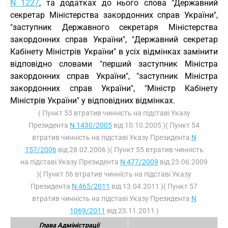
N 1227
, та додатках до нього слова "Державний
секретар Міністерства закордонних справ України",
"заступник Державного секретаря Міністерства
закордонних справ України", "Державний секретар
Кабінету Міністрів України" в усіх відмінках замінити
відповідно словами "перший заступник Міністра
закордонних справ України", "заступник Міністра
закордонних справ України", "Міністр Кабінету
Міністрів України" у відповідних відмінках.
( Пункт 53 втратив чинність на підставі Указу
Президента
N 1430/2005
від 10.10.2005 )( Пункт 54
втратив чинність на підставі Указу Президента
N
157/2006
від 28.02.2006 )( Пункт 55 втратив чинність
на підставі Указу Президента
N 477/2009
від 23.06.2009
)( Пункт 56 втратив чинність на підставі Указу
Президента
N 465/2011
від 13.04.2011 )( Пункт 57
втратив чинність на підставі Указу Президента
N
1069/2011
від 23.11.2011 )
Глава Адміністрації