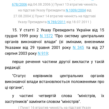
678/2006
від 04.08.2006 )( Пункт 13 втратив чинність
на підставі Указу Президента
N 1009/2004
від
27.08.2004 )( Пункт 14 втратив чинність на підставі
Указу Президента
N 769/2011
від 18.07.2011 )
15. У статті 2 Указу Президента України від 15
грудня 1999 року
N 1572
"Про систему центральних
органів виконавчої влади" (зі змінами, внесеними
Указами від 29 травня 2001 року
N 345
та від 27
серпня 2003 року
N 919
:
перше речення частини другої викласти у такій
редакції:
"Статус керівників центральних органів
виконавчої влади встановлюється положеннями про
ці органи";
у частині четвертій слова "міністрів, їх
заступників" замінити словом "міністрів".
( Пункт 16 втратив чинність на підставі Указу