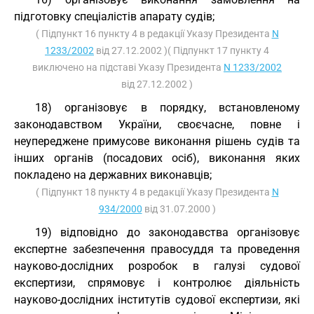
підготовку спеціалістів апарату судів;
( Підпункт 16 пункту 4 в редакції Указу Президента
N
1233/2002
від 27.12.2002 )( Підпункт 17 пункту 4
виключено на підставі Указу Президента
N 1233/2002
від 27.12.2002 )
18) організовує в порядку, встановленому
законодавством України, своєчасне, повне і
неупереджене примусове виконання рішень судів та
інших органів (посадових осіб), виконання яких
покладено на державних виконавців;
( Підпункт 18 пункту 4 в редакції Указу Президента
N
934/2000
від 31.07.2000 )
19) відповідно до законодавства організовує
експертне забезпечення правосуддя та проведення
науково-дослідних розробок в галузі судової
експертизи, спрямовує і контролює діяльність
науково-дослідних інститутів судової експертизи, які