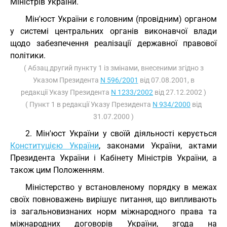
Міністрів України.
Мін'юст України є головним (провідним) органом
у системі центральних органів виконавчої влади
щодо забезпечення реалізації державної правової
політики.
( Абзац другий пункту 1 із змінами, внесеними згідно з
Указом Президента
N 596/2001
від 07.08.2001, в
редакції Указу Президента
N 1233/2002
від 27.12.2002 )
( Пункт 1 в редакції Указу Президента
N 934/2000
від
31.07.2000 )
2. Мін'юст України у своїй діяльності керується
Конституцією України
, законами України, актами
Президента України і Кабінету Міністрів України, а
також цим Положенням.
Міністерство у встановленому порядку в межах
своїх повноважень вирішує питання, що випливають
із загальновизнаних норм міжнародного права та
міжнародних договорів України, згода на