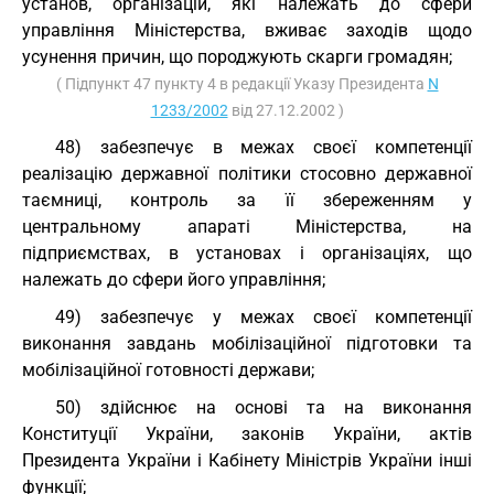
установ, організацій, які належать до сфери
управління Міністерства, вживає заходів щодо
усунення причин, що породжують скарги громадян;
( Підпункт 47 пункту 4 в редакції Указу Президента
N
1233/2002
від 27.12.2002 )
48) забезпечує в межах своєї компетенції
реалізацію державної політики стосовно державної
таємниці, контроль за її збереженням у
центральному апараті Міністерства, на
підприємствах, в установах і організаціях, що
належать до сфери його управління;
49) забезпечує у межах своєї компетенції
виконання завдань мобілізаційної підготовки та
мобілізаційної готовності держави;
50) здійснює на основі та на виконання
Конституції України, законів України, актів
Президента України і Кабінету Міністрів України інші
функції;