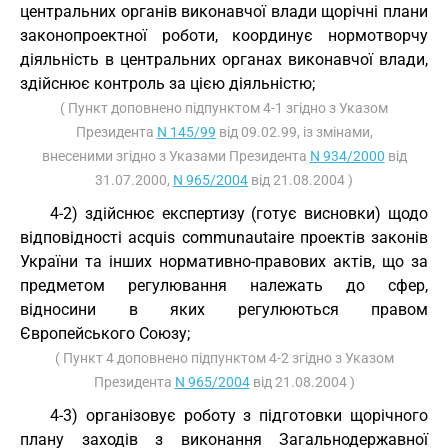
центральних органів виконавчої влади щорічні плани
законопроектної роботи, координує нормотворчу
діяльність в центральних органах виконавчої влади,
здійснює контроль за цією діяльністю;
( Пункт доповнено підпунктом 4-1 згідно з Указом
Президента
N 145/99
від 09.02.99, із змінами,
внесеними згідно з Указами Президента
N 934/2000
від
31.07.2000,
N 965/2004
від 21.08.2004 )
4-2) здійснює експертизу (готує висновки) щодо
відповідності acquis communautaire проектів законів
України та інших нормативно-правових актів, що за
предметом регулювання належать до сфер,
відносини в яких регулюються правом
Європейського Союзу;
( Пункт 4 доповнено підпунктом 4-2 згідно з Указом
Президента
N 965/2004
від 21.08.2004 )
4-3) організовує роботу з підготовки щорічного
плану заходів з виконання Загальнодержавної