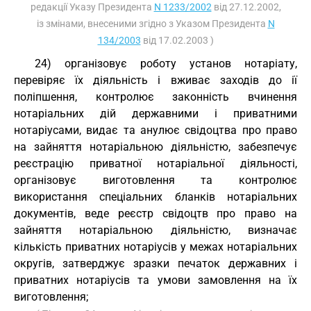
редакції Указу Президента
N 1233/2002
від 27.12.2002,
із змінами, внесеними згідно з Указом Президента
N
134/2003
від 17.02.2003 )
24) організовує роботу установ нотаріату,
перевіряє їх діяльність і вживає заходів до ії
поліпшення, контролює законність вчинення
нотаріальних дій державними і приватними
нотаріусами, видає та анулює свідоцтва про право
на зайняття нотаріальною діяльністю, забезпечує
реєстрацію приватної нотаріальної діяльності,
організовує виготовлення та контролює
використання спеціальних бланків нотаріальних
документів, веде реєстр свідоцтв про право на
зайняття нотаріальною діяльністю, визначає
кількість приватних нотаріусів у межах нотаріальних
округів, затверджує зразки печаток державних і
приватних нотаріусів та умови замовлення на їх
виготовлення;