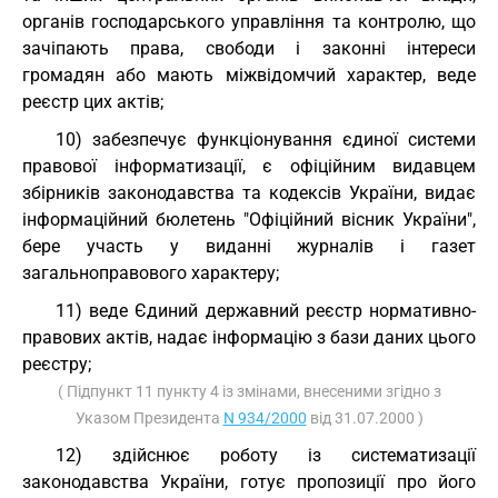
органів господарського управління та контролю, що
зачіпають права, свободи і законні інтереси
громадян або мають міжвідомчий характер, веде
реєстр цих актів;
10) забезпечує функціонування єдиної системи
правової інформатизації, є офіційним видавцем
збірників законодавства та кодексів України, видає
інформаційний бюлетень "Офіційний вісник України",
бере участь у виданні журналів і газет
загальноправового характеру;
11) веде Єдиний державний реєстр нормативно-
правових актів, надає інформацію з бази даних цього
реєстру;
( Підпункт 11 пункту 4 із змінами, внесеними згідно з
Указом Президента
N 934/2000
від 31.07.2000 )
12) здійснює роботу із систематизації
законодавства України, готує пропозиції про його