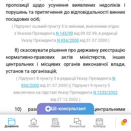
пропозиції щодо усунення виявлених недоліків і
порушень та притягнення до відповідальності винних
посадових осіб;
( Підпункт сьомий пункту 5 із змінами, внесеними згідно
з Указом Президента
N 145/99
від 09.02.99, в редакції
Указу Президента
N 934/2000
від 31.07.2000 )
8) скасовувати рішення про державну реєстрацію
нормативно-правових актів міністерств, інших
центральних і місцевих органів виконавчої влади,
установ та організацій;
( Підпункт 8 пункту 5 в редакції Указу Президента
N
934/2000
від 31.07.2000 )( Підпункт 9 пункту 5
виключено на підставі Указу Президента
N 1233/2002
від 27.12.2002 )
ШІ-консультант
10) разом з відповідними центральними
органами виконавчої влади здійснювати контроль за
0
цільовим використанням державних коштів,
Документи
Головна
Новини
Консультації
Календар
Сервіси
виділених на реалізацію прийнятих програм,