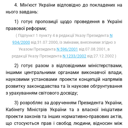
4. Мін'юст України відповідно до покладених на
нього завдань:
1) готує пропозиції щодо проведення в Україні
правової реформи;
( Підпункт 1 пункту 4 в редакції Указу Президента
N
934/2000
від 31.07.2000, із змінами, внесеними згідно з
Указом Президента
N 596/2001
від 07.08.2001, в
редакції Указу Президента
N 1233/2002
від 27.12.2002 )
2) готує разом з відповідними міністерствами,
іншими центральними органами виконавчої влади,
науковими установами проекти концепцій напрямів
розвитку законодавства та їх наукове обгрунтування
з урахуванням світового досвіду;
3) розробляє за дорученням Президента України,
Кабінету Міністрів України та з власної ініціативи
проекти законів та інших нормативно-правових актів,
що стосуються прав і свобод людини, відносин між