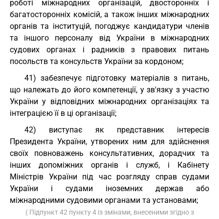
роботі міжнародних організацій, двосторонніх і
багатосторонніх комісій, а також інших міжнародних
органів та інституцій, погоджує кандидатури членів
та іншого персоналу від України в міжнародних
судових органах і радників з правових питань
посольств та консульств України за кордоном;
41) забезпечує підготовку матеріалів з питань,
що належать до його компетенції, у зв'язку з участю
України у відповідних міжнародних організаціях та
інтеграцією її в ці організації;
42) виступає як представник інтересів
Президента України, утворених ним для здійснення
своїх повноважень консультативних, дорадчих та
інших допоміжних органів і служб, і Кабінету
Міністрів України під час розгляду справ судами
України і судами іноземних держав або
міжнародними судовими органами та установами;
( Підпункт 42 пункту 4 із змінами, внесеними згідно з