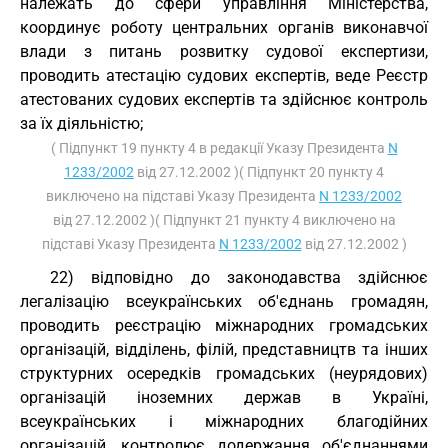
належать до сфери управління Міністерства,
координує роботу центральних органів виконавчої
влади з питань розвитку судової експертизи,
проводить атестацію судових експертів, веде Реєстр
атестованих судових експертів та здійснює контроль
за їх діяльністю;
( Підпункт 19 пункту 4 в редакції Указу Президента
N
1233/2002
від 27.12.2002 )( Підпункт 20 пункту 4
виключено на підставі Указу Президента
N 1233/2002
від 27.12.2002 )( Підпункт 21 пункту 4 виключено на
підставі Указу Президента
N 1233/2002
від 27.12.2002 )
22) відповідно до законодавства здійснює
легалізацію всеукраїнських об'єднань громадян,
проводить реєстрацію міжнародних громадських
організацій, відділень, філій, представництв та інших
структурних осередків громадських (неурядових)
організацій іноземних держав в Україні,
всеукраїнських і міжнародних благодійних
організацій, контролює додержання об'єднаннями