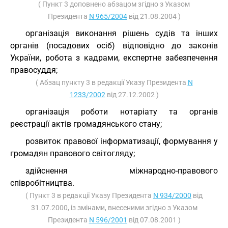
( Пункт 3 доповнено абзацом згідно з Указом
Президента
N 965/2004
від 21.08.2004 )
організація виконання рішень судів та інших
органів (посадових осіб) відповідно до законів
України, робота з кадрами, експертне забезпечення
правосуддя;
( Абзац пункту 3 в редакції Указу Президента
N
1233/2002
від 27.12.2002 )
організація роботи нотаріату та органів
реєстрації актів громадянського стану;
розвиток правової інформатизації, формування у
громадян правового світогляду;
здійснення міжнародно-правового
співробітництва.
( Пункт 3 в редакції Указу Президента
N 934/2000
від
31.07.2000, із змінами, внесеними згідно з Указом
Президента
N 596/2001
від 07.08.2001 )