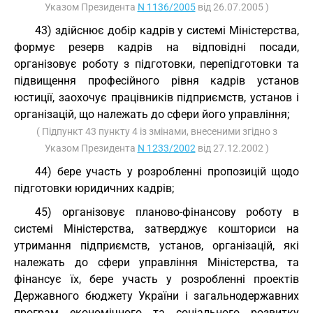
Указом Президента
N 1136/2005
від 26.07.2005 )
43) здійснює добір кадрів у системі Міністерства,
формує резерв кадрів на відповідні посади,
організовує роботу з підготовки, перепідготовки та
підвищення професійного рівня кадрів установ
юстиції, заохочує працівників підприємств, установ і
організацій, що належать до сфери його управління;
( Підпункт 43 пункту 4 із змінами, внесеними згідно з
Указом Президента
N 1233/2002
від 27.12.2002 )
44) бере участь у розробленні пропозицій щодо
підготовки юридичних кадрів;
45) організовує планово-фінансову роботу в
системі Міністерства, затверджує кошториси на
утримання підприємств, установ, організацій, які
належать до сфери управління Міністерства, та
фінансує їх, бере участь у розробленні проектів
Державного бюджету України і загальнодержавних
програм економічного та соціального розвитку