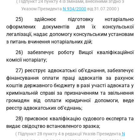
( Підпункт 24 пункту 4 із змінами, внесеними згідно з
Указом Президента
N 934/2000
від 31.07.2000 )
25) здійснює підготовку нотаріально
оформлених документів для їх консульської
легалізації, надає допомогу консульським установам
з питань вчинення нотаріальних дій;
26) забезпечує роботу Вищої кваліфікаційної
комісії нотаріату;
27) реєструє адвокатські об'єднання, забезпечує
фінансування оплати праці адвокатів за рахунок
коштів державного бюджету в разі участі адвоката у
кримінальній справі за призначенням та звільнення
громадян від оплати юридичної допомоги, веде
реєстр адвокатських об'єднань;
28) присвоює кваліфікацію судового експерта та
видає свідоцтво встановленого зразка;
( Підпункт 28 пункту 4 в редакції Указів Президента
N