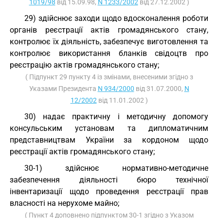
1019/98
від 15.09.98,
N 1233/2002
від 27.12.2002 )
29) здійснює заходи щодо вдосконалення роботи
органів реєстрації актів громадянського стану,
контролює їх діяльність, забезпечує виготовлення та
контролює використання бланків свідоцтв про
реєстрацію актів громадянського стану;
( Підпункт 29 пункту 4 із змінами, внесеними згідно з
Указами Президента
N 934/2000
від 31.07.2000,
N
12/2002
від 11.01.2002 )
30) надає практичну і методичну допомогу
консульським установам та дипломатичним
представництвам України за кордоном щодо
реєстрації актів громадянського стану;
30-1) здійснює нормативно-методичне
забезпечення діяльності бюро технічної
інвентаризації щодо проведення реєстрації прав
власності на нерухоме майно;
( Пункт 4 доповнено підпунктом 30-1 згідно з Указом