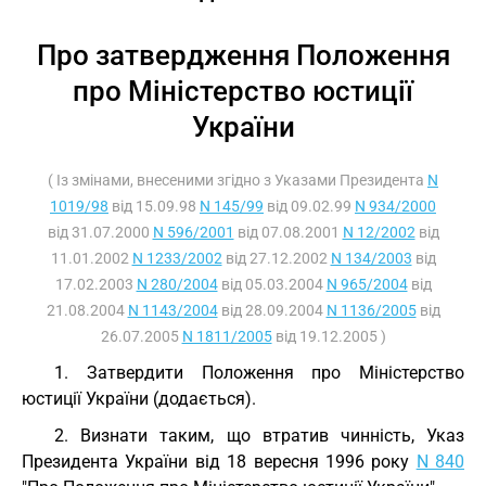
Про затвердження Положення
про Міністерство юстиції
України
( Із змінами, внесеними згідно з Указами Президента
N
1019/98
від 15.09.98
N 145/99
від 09.02.99
N 934/2000
від 31.07.2000
N 596/2001
від 07.08.2001
N 12/2002
від
11.01.2002
N 1233/2002
від 27.12.2002
N 134/2003
від
17.02.2003
N 280/2004
від 05.03.2004
N 965/2004
від
21.08.2004
N 1143/2004
від 28.09.2004
N 1136/2005
від
26.07.2005
N 1811/2005
від 19.12.2005 )
1. Затвердити Положення про Міністерство
юстиції України (додається).
2. Визнати таким, що втратив чинність, Указ
Президента України від 18 вересня 1996 року
N 840