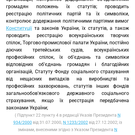
громадян положень їх статутів; проводить
реєстрацію політичних партій та їх символіки,
контролює додержання політичними партіями вимог
Конституції
та законів України, їх статутів, а також
проводить реєстрацію всеукраїнських творчих
спілок, Торгово-промислової палати України, постійно
діючих третейських судів, всеукраїнських
професійних спілок, їх об'єднань та символіки
відповідних об'єднань громадян і благодійних
організацій, Статуту Фонду соціального страхування
від нещасних випадків на виробництві та
професійних захворювань, статутів інших фондів
загальнообов'язкового державного соціального
страхування, якщо їх реєстрація передбачена
законами України;
( Підпункт 22 пункту 4 в редакції Указів Президента
N
934/2000
від 31.07.2000,
N 1233/2002
від 27.12.2002; із
змінами, внесеними згідно з Указом Президента
N