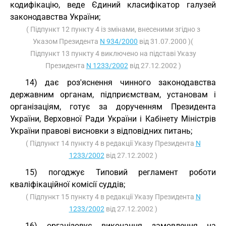
кодифікацію, веде Єдиний класифікатор галузей
законодавства України;
( Підпункт 12 пункту 4 із змінами, внесеними згідно з
Указом Президента
N 934/2000
від 31.07.2000 )(
Підпункт 13 пункту 4 виключено на підставі Указу
Президента
N 1233/2002
від 27.12.2002 )
14) дає роз'яснення чинного законодавства
державним органам, підприємствам, установам і
організаціям, готує за дорученням Президента
України, Верховної Ради України і Кабінету Міністрів
України правові висновки з відповідних питань;
( Підпункт 14 пункту 4 в редакції Указу Президента
N
1233/2002
від 27.12.2002 )
15) погоджує Типовий регламент роботи
кваліфікаційної комісії суддів;
( Підпункт 15 пункту 4 в редакції Указу Президента
N
1233/2002
від 27.12.2002 )
16) організовує виконання замовлення на