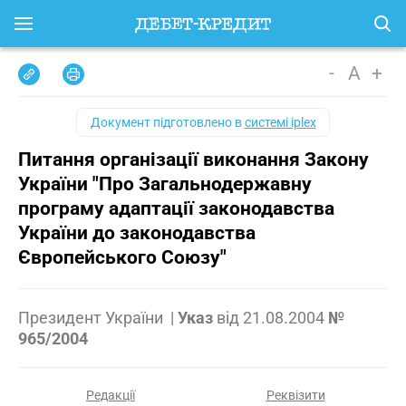
-
A
+
Документ підготовлено в
системі iplex
Питання організації виконання Закону
України "Про Загальнодержавну
програму адаптації законодавства
України до законодавства
Європейського Союзу"
Президент України
|
Указ
від
21.08.2004
№
965/2004
Редакції
Реквізити