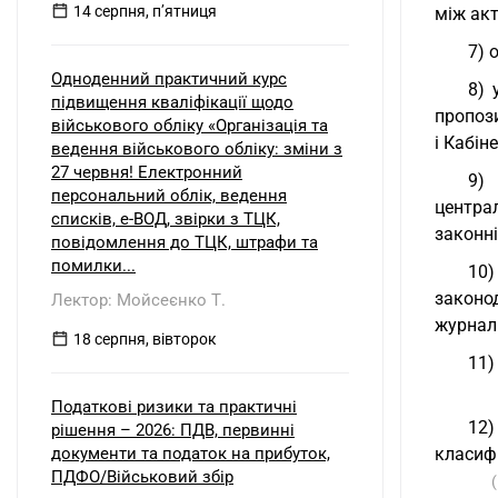
14 серпня, пʼятниця
між ак
7) 
Одноденний практичний курс
8) 
підвищення кваліфікації щодо
пропоз
військового обліку «Організація та
і Кабін
ведення військового обліку: зміни з
27 червня! Електронний
9) 
персональний облік, ведення
централ
списків, е-ВОД, звірки з ТЦК,
законні
повідомлення до ТЦК, штрафи та
помилки...
10)
законод
Лектор: Мойсеєнко Т.
журналі
18 серпня, вівторок
11)
Податкові ризики та практичні
12)
рішення – 2026: ПДВ, первинні
документи та податок на прибуток,
класифі
ПДФО/Військовий збір