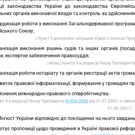
ції законодавства України до законодавства Європейсь
ьних органів виконавчої влади та контроль за здійсненням
рдинація роботи з виконання Загальнодержавної програми
йського Союзу;
( Пункт 3 доповнено абзацом згідно з Указом Пре
анізація виконання рішень судів та інших органів (посад
и, експертне забезпечення правосуддя;
( Абзац пункту 3 в редакції Указу Президент
анізація роботи нотаріату та органів реєстрації актів гром
виток правової інформатизації, формування у громадян пр
йснення міжнародно-правового співробітництва.
нкт 3 в редакції Указу Президента
N 934/2000
від 31.07.2000, із змі
07.08.2001 )
Мін'юст України відповідно до покладених на нього завдань
готує пропозиції щодо проведення в Україні правової рефор