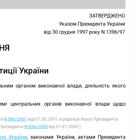
ЗАТВЕРДЖЕНО
Указом Президента України
від 30 грудня 1997 року N 1396/97
НЯ
тиції України
альним органом виконавчої влади, діяльність якого
емі центральних органів виконавчої влади щодо
та
N 596/2001
від 07.08.2001, в редакції Указу Президента
у Президента
N 934/2000
від 31.07.2000 )
ією України
, законами України, актами Президента