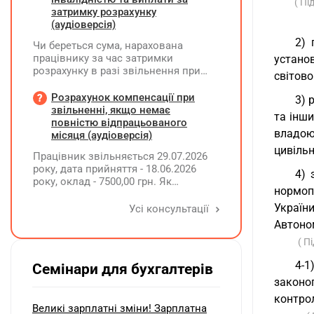
( Пі
затримку розрахунку
(аудіоверсія)
2) 
Чи береться сума, нарахована
працівнику за час затримки
устано
розрахунку в разі звільнення при
світово
обчсиленні середньомісячної
заробітної плати (винагороди), для
Розрахунок компенсації при
3) 
розрахунку внеску на підтримку
звільненні, якщо немає
та інш
працевлаштування осіб з
повністю відпрацьованого
владою,
інвалідністю?
місяця (аудіоверсія)
цивільн
Працівник звільняється 29.07.2026
року, дата прийняття - 18.06.2026
4) 
року, оклад - 7500,00 грн. Як
нормоп
розрахувати компенсацію трьох
невикористаних днів відпустки при
Україн
Усі консультації
звільненні?
Автоно
( П
4-
Семінари для бухгалтерів
законо
контрол
Великі зарплатні зміни! Зарплатна