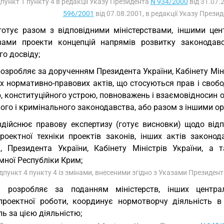
дпункт 1 пункту 4 в редакції Указу Президента
N 934/2000
від 31.07.
596/2001
від 07.08.2001, в редакції Указу Прези
готує разом з відповідними міністерствами, іншими це
вами проекти концепцій напрямів розвитку законодав
го досвіду;
розробляє за дорученням Президента України, Кабінету Мініс
их нормативно-правових актів, що стосуються прав і сво
 конституційного устрою, повноважень і взаємовідносин о
ого і кримінального законодавства, або разом з іншими орг
здійснює правову експертизу (готує висновки) щодо відп
роектної техніки проектів законів, інших актів законо
и, Президента України, Кабінету Міністрів України, а
мної Республіки Крим;
ідпункт 4 пункту 4 із змінами, внесеними згідно з Указами Президен
1) розробляє за поданням міністерств, інших центр
проектної роботи, координує нормотворчу діяльність в
ь за цією діяльністю;