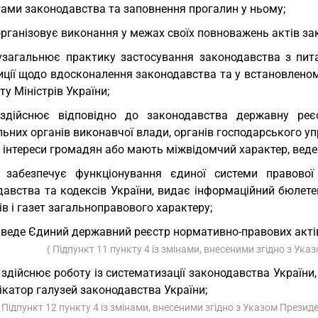
тами законодавства та заповнення прогалин у ньому;
організовує виконання у межах своїх повноважень актів за
узагальнює практику застосування законодавства з пит
иції щодо вдосконалення законодавства та у встановленом
ету Міністрів України;
здійснює відповідно до законодавства державну реєс
ьних органів виконавчої влади, органів господарського уп
 інтереси громадян або мають міжвідомчий характер, веде 
 забезпечує функціонування єдиної системи правової 
авства та кодексів України, видає інформаційний бюлетен
в і газет загальноправового характеру;
 веде Єдиний державний реєстр нормативно-правових актів
( Підпункт 11 пункту 4 із змінами, внесеними згідно з Ук
 здійснює роботу із систематизації законодавства України,
катор галузей законодавства України;
( Підпункт 12 пункту 4 із змінами, внесеними згідно з Указом Презид