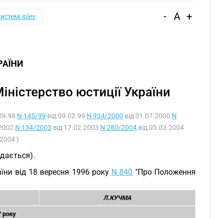
-
A
+
системі iplex
РАЇНИ
ністерство юстиції України
09.98
N 145/99
від 09.02.99
N 934/2000
від 31.07.2000
N
.2002
N 134/2003
від 17.02.2003
N 280/2004
від 05.03.2004
2004 )
одається).
аїни від 18 вересня 1996 року
N 840
"Про Положення
Л.КУЧМА
7 року