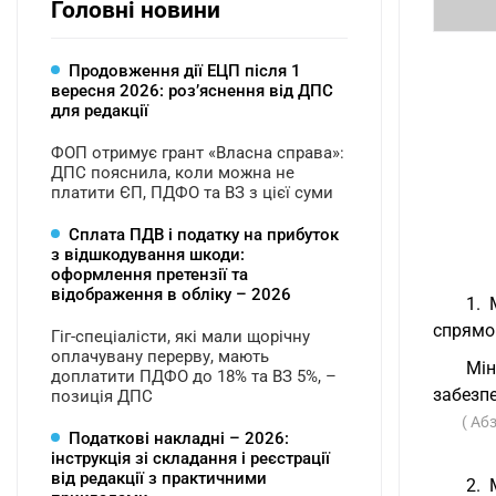
Головні новини
Продовження дії ЕЦП після 1
вересня 2026: розʼяснення від ДПС
для редакції
ФОП отримує грант «Власна справа»:
ДПС пояснила, коли можна не
платити ЄП, ПДФО та ВЗ з цієї суми
Сплата ПДВ і податку на прибуток
з відшкодування шкоди:
оформлення претензії та
відображення в обліку – 2026
1. 
спрямов
Гіг-спеціалісти, які мали щорічну
оплачувану перерву, мають
Мін
доплатити ПДФО до 18% та ВЗ 5%, –
забезпе
позиція ДПС
( Аб
Податкові накладні – 2026:
інструкція зі складання і реєстрації
від редакції з практичними
2. 