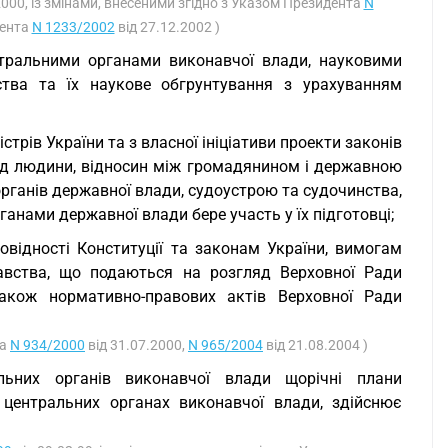
2000, із змінами, внесеними згідно з Указом Президента
N
дента
N 1233/2002
від 27.12.2002 )
нтральними органами виконавчої влади, науковими
ства та їх наукове обгрунтування з урахуванням
трів України та з власної ініціативи проекти законів
бод людини, відносин між громадянином і державною
рганів державної влади, судоустрою та судочинства,
анами державної влади бере участь у їх підготовці;
овідності Конституції та законам України, вимогам
давства, що подаються на розгляд Верховної Ради
 також нормативно-правових актів Верховної Ради
та
N 934/2000
від 31.07.2000,
N 965/2004
від 21.08.2004 )
альних органів виконавчої влади щорічні плани
 центральних органах виконавчої влади, здійснює