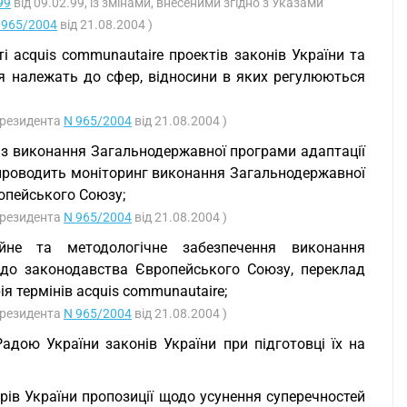
99
від 09.02.99, із змінами, внесеними згідно з Указами
 965/2004
від 21.08.2004 )
і acquis communautaire проектів законів України та
я належать до сфер, відносини в яких регулюються
 Президента
N 965/2004
від 21.08.2004 )
в з виконання Загальнодержавної програми адаптації
проводить моніторинг виконання Загальнодержавної
опейського Союзу;
 Президента
N 965/2004
від 21.08.2004 )
ційне та методологічне забезпечення виконання
 до законодавства Європейського Союзу, переклад
я термінів acquis communautaire;
 Президента
N 965/2004
від 21.08.2004 )
адою України законів України при підготовці їх на
трів України пропозиції щодо усунення суперечностей