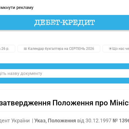
мкнути рекламу
.26 р.
📅 Календар бухгалтера на СЕРПЕНЬ 2026
☀️Що нас че
затвердження Положення про Мініст
дент України
|
Указ, Положення
від
30.12.1997
№ 139