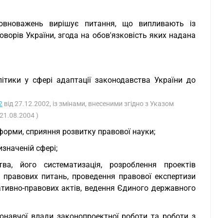
повноважень вирішує питання, що випливають із
орів України, згода на обов'язковість яких надана
літики у сфері адаптації законодавства України до
2
від 27.12.2002, із змінами, внесеними згідно з Указом
 21.08.2004 )
форми, сприяння розвитку правової науки;
значеній сфері;
ва, його систематизація, розроблення проектів
 правових питань, проведення правової експертизи
ативно-правових актів, ведення Єдиного державного
онавчої влади законопроектної роботи та роботи з