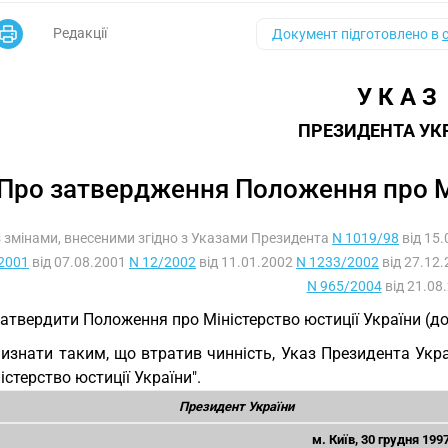
Редакції
Документ підготовлено в
У К А З
ПРЕЗИДЕНТА УК
Про затвердження Положення про Мі
Із змінами, внесеними згідно з Указами Президента
N 1019/98
від 15.
2001
від 07.08.2001
N 12/2002
від 11.01.2002
N 1233/2002
від 27.12
N 965/2004
від 21.08.
Затвердити Положення про Міністерство юстиції України (д
Визнати таким, що втратив чинність, Указ Президента Укр
істерство юстиції України".
Президент України
м. Київ, 30 грудня 199