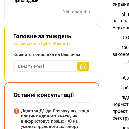
прикладами
України
Усі головні
Мі
загаль
Верхов
Головне за тиждень
3. 
від редакції «Дебет-Кредит»
заб
законо
Кожного понеділка на Ваш e-mail
(
під
заб
Останні консультації
пі
нормат
Додаток Д1 до Розрахунку, якщо
проект
платник єдиного внеску не
реєстру
використовує працю ФО на
умовах трудового договору
пла