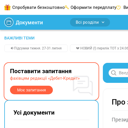
Спробувати безкоштовно
Оформити передплату
Ви
Документи
Всі розділи
ВАЖЛИВІ ТЕМИ
🔉Підсумки тижня. 27-31 липня
💔 НОВИЙ (!) перелік ТОТ з 24.06
Поставити запитання
фахівцям редакції «Дебет-Кредит»
Моє запитання
Про 
Усі документи
Прези