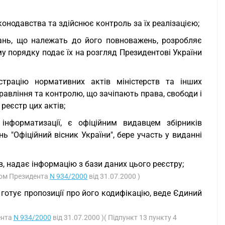
конодавства та здійснює контроль за їх реалізацією;
ань, що належать до його повноважень, розробляє
у порядку подає їх на розгляд Президентові України
трацію нормативних актів міністерств та інших
равління та контролю, що зачіпають права, свободи і
реєстр цих актів;
інформатизації, є офіційним видавцем збірників
ь "Офіційний вісник України", бере участь у виданні
, надає інформацію з бази даних цього реєстру;
азом Президента
N 934/2000
від 31.07.2000 )
 готує пропозиції про його кодифікацію, веде Єдиний
ента
N 934/2000
від 31.07.2000 )( Підпункт 13 пункту 4