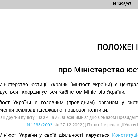
N 1396/97
ПОЛОЖЕН
про Міністерство юс
Міністерство юстиції України (Мін'юст України) є центр
ується і координується Кабінетом Міністрів України.
'юст України є головним (провідним) органом у сист
чення реалізації державної правової політики.
зац другий пункту 1 із змінами, внесеними згідно з Указом Президен
N 1233/2002
від 27.12.2002 )( Пункт 1 в редакції Указ
Мін'юст України у своїй діяльності керується
Конституц