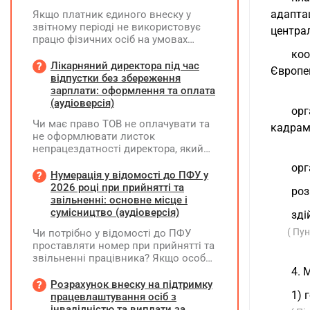
адапта
Якщо платник єдиного внеску у
звітному періоді не використовує
централ
працю фізичних осіб на умовах
трудового договору (контракту) або
коо
на інших умовах, передбачених
Лікарняний директора під час
Європе
законодавством, Додаток Д1/
відпустки без збереження
Додаток ФІЗ-Д1 за відповідний
зарплати: оформлення та оплата
період не подається
(аудіоверсія)
орг
Чи має право ТОВ не оплачувати та
кадрам
не оформлювати листок
непрацездатності директора, який
перебуває у відпустці без
орг
збереження заробітної плати під час
Нумерація у відомості до ПФУ у
призупинення діяльності
2026 році при прийнятті та
роз
підприємства?
звільненні: основне місце і
сумісництво (аудіоверсія)
зді
( Пу
Чи потрібно у відомості до ПФУ
проставляти номер при прийнятті та
звільненні працівника? Якщо особа
одночасно працювала за основним
4. 
місцем роботи та за сумісництвом,
Розрахунок внеску на підтримку
1) 
чи рахується це як два роботодавці?
працевлаштування осіб з
інвалідністю та виплати за