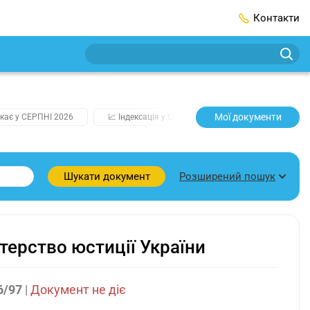
Контакти
Мої документи
кає у СЕРПНІ 2026
📈 Індексація у СЕРПНІ
2️⃣0️⃣2️⃣7️⃣ Усі клю
Розширений пошук
Шукати документ
ерство юстиції України
6/97
|
Документ не діє