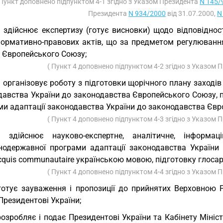
 Пункт доповнено підпунктом 4-1 згідно з Указом Президента
N 145/
Президента
N 934/2000
від 31.07.2000,
N
) здійснює експертизу (готує висновки) щодо відповідност
нормативно-правових актів, що за предметом регулюванн
 Європейського Союзу;
( Пункт 4 доповнено підпунктом 4-2 згідно з Указом
) організовує роботу з підготовки щорічного плану заході
давства України до законодавства Європейського Союзу, 
ми адаптації законодавства України до законодавства Євр
( Пункт 4 доповнено підпунктом 4-3 згідно з Указом
4) здійснює науково-експертне, аналітичне, інформа
нодержавної програми адаптації законодавства України
cquis communautaire українською мовою, підготовку глосарі
( Пункт 4 доповнено підпунктом 4-4 згідно з Указом
готує зауваження і пропозиції до прийнятих Верховною Р
Президентові України;
розробляє і подає Президентові України та Кабінету Мініс