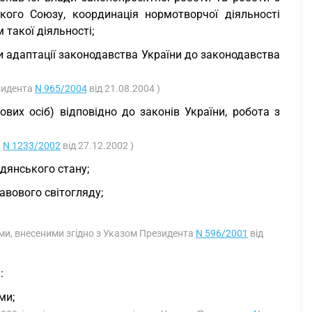
кого Союзу, координація нормотворчої діяльності
 такої діяльності;
 адаптації законодавства України до законодавства
зидента
N 965/2004
від 21.08.2004 )
ових осіб) відповідно до законів України, робота з
а
N 1233/2002
від 27.12.2002 )
адянського стану;
авового світогляду;
нами, внесеними згідно з Указом Президента
N 596/2001
від
:
ми;