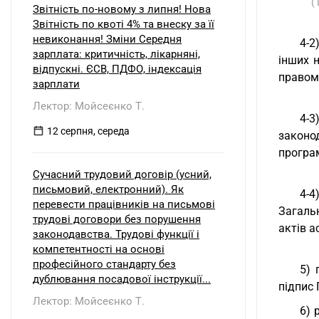
(
Звітність по-новому з липня! Нова
Звітність по квоті 4% та внеску за її
невиконання! Зміни Середня
4-2
зарплата: критичність, лікарняні,
інших 
відпускні. ЄСВ, ПДФО, індексація
правом
зарплати
Лектор: Мойсеєнко Т.
4-3
12 серпня, середа
законо
програ
Сучасний трудовий договір (усний,
письмовий, електронний). Як
4-
перевести працівників на письмові
Загаль
трудові договори без порушення
актів a
законодавства. Трудові функції і
компетентності на основі
професійного стандарту без
5) 
дублювання посадової інструкції...
підпис 
Лектор: Мойсеєнко Т.
6) 