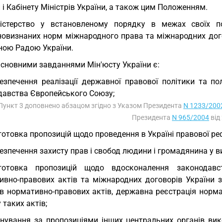
 і Кабінету Міністрів України, а також цим Положенням.
ністерство у встановленому порядку в межах своїх 
новизнаних норм міжнародного права та міжнародних догов
ною Радою України.
Основними завданнями Мін'юсту України є:
езпечення реалізації державної правової політики та по
давства Європейського Союзу;
 Пункт 3 доповнено абзацом згідно з Указом Президента
N 1233/200
Президента
N 965/2004
від
готовка пропозицій щодо проведення в Україні правової ре
езпечення захисту прав і свобод людини і громадянина у ви
дготовка пропозицій щодо вдосконалення законодавст
ивно-правових актів та міжнародних договорів України з
ів нормативно-правових актів, державна реєстрація норм
 таких актів;
нування за пропозиціями інших центральних органів вик