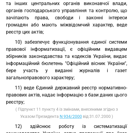
та інших центральних органів виконавчої влади,
органів господарського управління та контролю, що
зачіпають права, свободи і законні інтереси
громадян або мають міжвідомчий характер, веде
реєстр цих актів;
10) забезпечує функціонування єдиної системи
правової інформатизації, є офіційним видавцем
збірників законодавства та кодексів України, видає
інформаційний бюлетень "Офіційний вісник України",
бере участь у виданні журналів і газет
загальноправового характеру;
11) веде Єдиний державний реєстр нормативно-
правових актів, надає інформацію з бази даних цього
реєстру;
( Підпункт 11 пункту 4 із змінами, внесеними згідно з
Указом Президента
N 934/2000
від 31.07.2000 )
12) здійснює роботу із систематизації