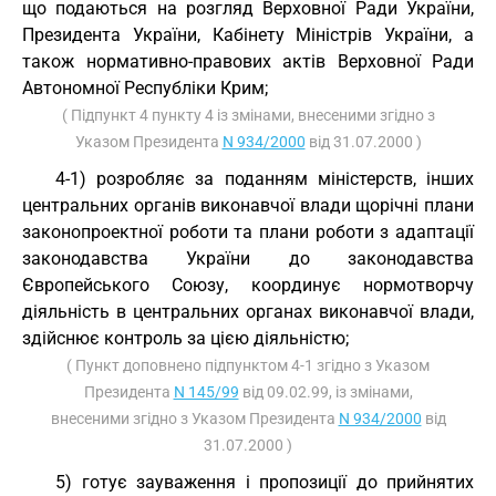
що подаються на розгляд Верховної Ради України,
Президента України, Кабінету Міністрів України, а
також нормативно-правових актів Верховної Ради
Автономної Республіки Крим;
( Підпункт 4 пункту 4 із змінами, внесеними згідно з
Указом Президента
N 934/2000
від 31.07.2000 )
4-1) розробляє за поданням міністерств, інших
центральних органів виконавчої влади щорічні плани
законопроектної роботи та плани роботи з адаптації
законодавства України до законодавства
Європейського Союзу, координує нормотворчу
діяльність в центральних органах виконавчої влади,
здійснює контроль за цією діяльністю;
( Пункт доповнено підпунктом 4-1 згідно з Указом
Президента
N 145/99
від 09.02.99, із змінами,
внесеними згідно з Указом Президента
N 934/2000
від
31.07.2000 )
5) готує зауваження і пропозиції до прийнятих