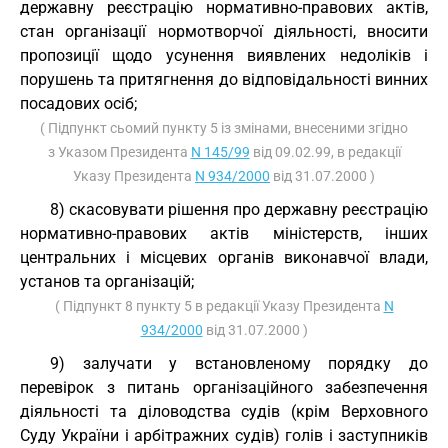
державну реєстрацію нормативно-правових актів,
стан організації нормотворчої діяльності, вносити
пропозиції щодо усунення виявлених недоліків і
порушень та притягнення до відповідальності винних
посадових осіб;
( Підпункт сьомий пункту 5 із змінами, внесеними згідно
з Указом Президента
N 145/99
від 09.02.99, в редакції
Указу Президента
N 934/2000
від 31.07.2000 )
8) скасовувати рішення про державну реєстрацію
нормативно-правових актів міністерств, інших
центральних і місцевих органів виконавчої влади,
установ та організацій;
( Підпункт 8 пункту 5 в редакції Указу Президента
N
934/2000
від 31.07.2000 )
9) залучати у встановленому порядку до
перевірок з питань організаційного забезпечення
діяльності та діловодства судів (крім Верховного
Суду України і арбітражних судів) голів і заступників