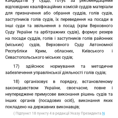
кандидатів у судді, готує за рекомендаціями
відповідних кваліфікаційних комісій суддів матеріали
для призначення або обрання суддів, голів судів,
заступників голів судів, їх переведення на посади в
інші суди та звільнення з посад (крім Верховного
Суду України та арбітражних судів), формує резерв
на посади суддів, голів і заступників голів районних
(міських) судів, Верховного Суду Автономної
Республіки Крим, обласних, Київського і
Севастопольського міських судів;
17) здійснює нормування та методичне
забезпечення управлінської діяльності голів судів;
18) організовує в порядку, встановленому
законодавством України, своєчасне, повне і
неупереджене примусове виконання рішень судів та
інших органів (посадових осіб), виконання яких
покладено на державних виконавців;
( Підпункт 18 пункту 4 в редакції Указу Президента
N