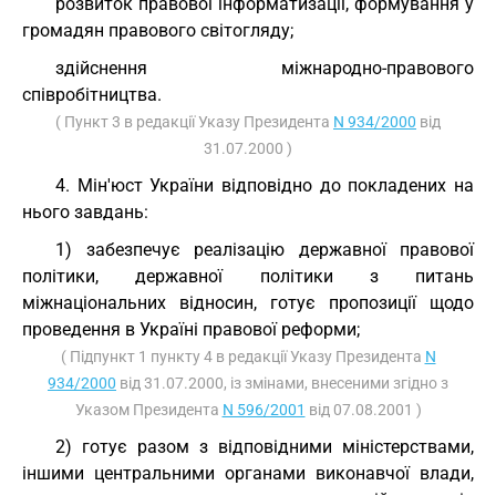
розвиток правової інформатизації, формування у
громадян правового світогляду;
здійснення міжнародно-правового
співробітництва.
( Пункт 3 в редакції Указу Президента
N 934/2000
від
31.07.2000 )
4. Мін'юст України відповідно до покладених на
нього завдань:
1) забезпечує реалізацію державної правової
політики, державної політики з питань
міжнаціональних відносин, готує пропозиції щодо
проведення в Україні правової реформи;
( Підпункт 1 пункту 4 в редакції Указу Президента
N
934/2000
від 31.07.2000, із змінами, внесеними згідно з
Указом Президента
N 596/2001
від 07.08.2001 )
2) готує разом з відповідними міністерствами,
іншими центральними органами виконавчої влади,