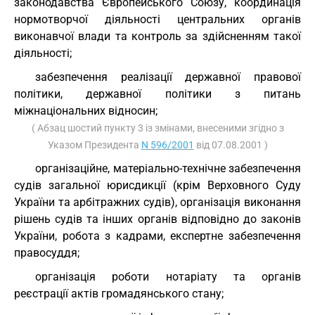
законодавства Європейського Союзу, координація
нормотворчої діяльності центральних органів
виконавчої влади та контроль за здійсненням такої
діяльності;
забезпечення реалізації державної правової
політики, державної політики з питань
міжнаціональних відносин;
( Абзац шостий пункту 3 із змінами, внесеними згідно з
Указом Президента
N 596/2001
від 07.08.2001 )
організаційне, матеріально-технічне забезпечення
судів загальної юрисдикції (крім Верховного Суду
України та арбітражних судів), організація виконання
рішень судів та інших органів відповідно до законів
України, робота з кадрами, експертне забезпечення
правосуддя;
організація роботи нотаріату та органів
реєстрації актів громадянського стану;