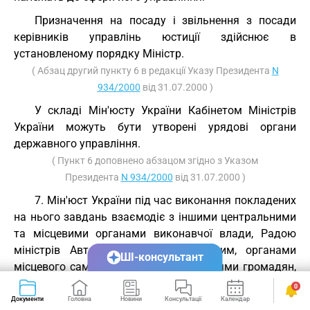
Призначення на посаду і звільнення з посади
керівників управлінь юстиції здійснює в
установленому порядку Міністр.
( Абзац другий пункту 6 в редакції Указу Президента
N
934/2000
від 31.07.2000 )
У складі Мін'юсту України Кабінетом Міністрів
України можуть бути утворені урядові органи
державного управління.
( Пункт 6 доповнено абзацом згідно з Указом
Президента
N 934/2000
від 31.07.2000 )
7. Мін'юст України під час виконання покладених
на нього завдань взаємодіє з іншими центральними
та місцевими органами виконавчої влади, Радою
міністрів Автономної Республіки Крим, органами
ШІ-консультант
місцевого самоврядування, об'єднаннями громадян,
а також з відповідними органами інших держав.
0
Документи
Головна
Новини
Консультації
Календар
Сервіси
8. Мін'юст України в межах своїх повноважень на