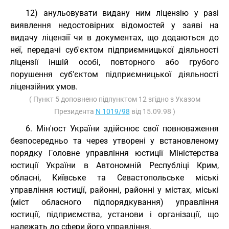
12) анульовувати видану ним ліцензію у разі
виявлення недостовірних відомостей у заяві на
видачу ліцензії чи в документах, що додаються до
неї, передачі суб'єктом підприємницької діяльності
ліцензії іншій особі, повторного або грубого
порушення суб'єктом підприємницької діяльності
ліцензійних умов.
( Пункт 5 доповнено підпунктом 12 згідно з Указом
Президента
N 1019/98
від 15.09.98 )
6. Мін'юст України здійснює свої повноваження
безпосередньо та через утворені у встановленому
порядку Головне управління юстиції Міністерства
юстиції України в Автономній Республіці Крим,
обласні, Київське та Севастопольське міські
управління юстиції, районні, районні у містах, міські
(міст обласного підпорядкування) управління
юстиції, підприємства, установи і організації, що
належать до сфери його управління.