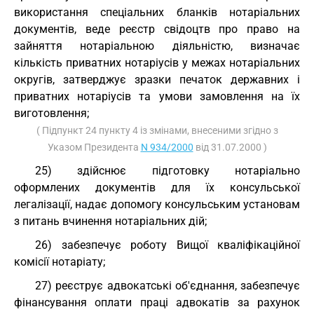
використання спеціальних бланків нотаріальних
документів, веде реєстр свідоцтв про право на
зайняття нотаріальною діяльністю, визначає
кількість приватних нотаріусів у межах нотаріальних
округів, затверджує зразки печаток державних і
приватних нотаріусів та умови замовлення на їх
виготовлення;
( Підпункт 24 пункту 4 із змінами, внесеними згідно з
Указом Президента
N 934/2000
від 31.07.2000 )
25) здійснює підготовку нотаріально
оформлених документів для їх консульської
легалізації, надає допомогу консульським установам
з питань вчинення нотаріальних дій;
26) забезпечує роботу Вищої кваліфікаційної
комісії нотаріату;
27) реєструє адвокатські об'єднання, забезпечує
фінансування оплати праці адвокатів за рахунок