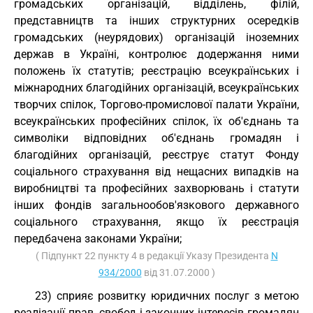
громадських організацій, відділень, філій,
представництв та інших структурних осередків
громадських (неурядових) організацій іноземних
держав в Україні, контролює додержання ними
положень їх статутів; реєстрацію всеукраїнських і
міжнародних благодійних організацій, всеукраїнських
творчих спілок, Торгово-промислової палати України,
всеукраїнських професійних спілок, їх об'єднань та
символіки відповідних об'єднань громадян і
благодійних організацій, реєструє статут Фонду
соціального страхування від нещасних випадків на
виробництві та професійних захворювань і статути
інших фондів загальнообов'язкового державного
соціального страхування, якщо їх реєстрація
передбачена законами України;
( Підпункт 22 пункту 4 в редакції Указу Президента
N
934/2000
від 31.07.2000 )
23) сприяє розвитку юридичних послуг з метою
реалізації прав, свобод і законних інтересів громадян