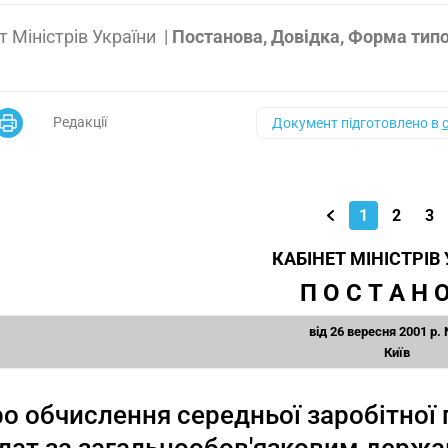
т Міністрів України
|
Постанова, Довідка, Форма тип
Редакції
Документ підготовлено в
1
2
3
КАБІНЕТ МІНІСТРІВ
П О С Т А Н О
від 26 вересня 2001 р. 
Київ
о обчислення середньої заробітної 