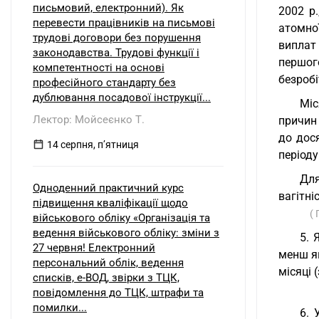
письмовий, електронний). Як
2002 р.
перевести працівників на письмові
атомної
трудові договори без порушення
виплат
законодавства. Трудові функції і
першог
компетентності на основі
безробі
професійного стандарту без
дублювання посадової інструкції...
Міс
Лектор: Мойсеєнко Т.
причин 
до дос
14 серпня, пʼятниця
періоду
Для
Одноденний практичний курс
вагітні
підвищення кваліфікації щодо
(
військового обліку «Організація та
ведення військового обліку: зміни з
5. 
27 червня! Електронний
менш як
персональний облік, ведення
місяці 
списків, е-ВОД, звірки з ТЦК,
повідомлення до ТЦК, штрафи та
помилки...
6. 