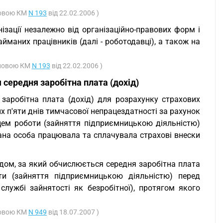
новою КМ
N 193
від 22.02.2006 )
ізації незалежно від організаційно-правових форм і
йманих працівників (далі - роботодавці), а також на
тановою КМ
N 193
від 22.02.2006 )
 середня заробітна плата (дохід)
заробітна плата (дохід) для розрахунку страхових
х п'яти днів тимчасової непрацездатності за рахунок
цем роботи (зайняття підприємницькою діяльністю)
ана особа працювала та сплачувала страхові внески
дом, за який обчислюється середня заробітна плата
оти (зайняття підприємницькою діяльністю) перед
лужбі зайнятості як безробітної), протягом якого
новою КМ
N 949
від 18.07.2007 )