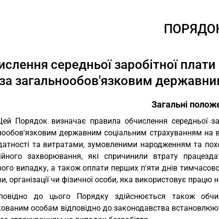
ПОРЯДО
ислення середньої заробітної плати
за загальнообов'язковим державни
Загальні полож
Цей Порядок визначає правила обчислення середньої за
нообов'язковим державним соціальним страхуванням на ви
датності та витратами, зумовленими народженням та похо
ійного захворювання, які спричинили втрату працездат
ого випадку, а також оплати перших п'яти днів тимчасово
и, організації чи фізичної особи, яка використовує працю 
дповідно до цього Порядку здійснюється також обчис
хованим особам відповідно до законодавства встановлюют