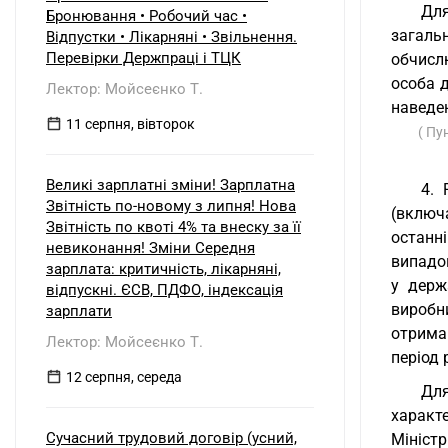
б) нерезидентом?
Для
Бронювання • Робочий час •
загаль
Відпустки • Лікарняні • Звільнення.
Перевірки Держпраці і ТЦК
обчисл
особа д
Лектор: Мойсеєнко Т.
наведен
11 серпня, вівторок
( Пу
Великі зарплатні зміни! Зарплатна
4. 
Звітність по-новому з липня! Нова
(включ
Звітність по квоті 4% та внеску за її
останн
невиконання! Зміни Середня
випадок
зарплата: критичність, лікарняні,
у держ
відпускні. ЄСВ, ПДФО, індексація
виробни
зарплати
отрима
Лектор: Мойсеєнко Т.
період 
12 серпня, середа
Для
характе
Сучасний трудовий договір (усний,
Міністр