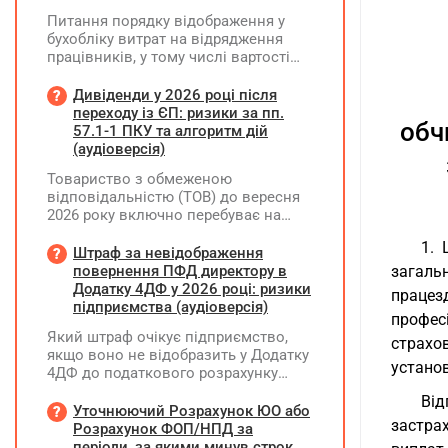
Питання порядку відображення у
бухобліку витрат на відрядження
працівників, у тому числі вартості
проживання в готелі, яке сплачено з
карткового рахунку працівника та
Дивіденди у 2026 році після
підтвердження таких операцій
переходу із ЄП: ризики за пп.
обч
первинними документами, належать
57.1-1 ПКУ та алгоритм дій
до компетенції Мінфіну
(аудіоверсія)
Товариство з обмеженою
відповідальністю (ТОВ) до вересня
2026 року включно перебуває на
спрощеній системі оподаткування
1. 
(єдиний податок, 3 група, ставка 5%,
Штраф за невідображення
неплатник ПДВ). З 1 жовтня 2026
повернення ПФД директору в
загаль
року підприємство переходить на
Додатку 4ДФ у 2026 році: ризики
працез
загальну систему оподаткування
підприємства (аудіоверсія)
профес
(стає платником податку на
Який штраф очікує підприємство,
прибуток). За результатами
страхов
якщо воно не відобразить у Додатку
діяльності у періоді 2024–2025 років
установ
4ДФ до податкового розрахунку
(під час перебування на спрощеній
повернення поворотної фінансової
системі) підприємство отримало
Ві
допомоги (ПФД) директору?
Уточнюючий Розрахунок ЮО або
чистий прибуток, сума
застра
Розрахунок ФОП/НПД за
нерозподіленого прибутку в балансі
періоди, за якими минув строк