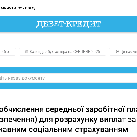
мкнути рекламу
.26 р.
📅 Календар бухгалтера на СЕРПЕНЬ 2026
☀️Що нас че
обчислення середньої заробітної пл
зпечення) для розрахунку виплат з
жавним соціальним страхуванням