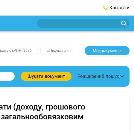
Контакти
Мої документи
кає у СЕРПНІ 2026
📈 Індексація у СЕРПНІ
2️⃣0️⃣2️⃣7️⃣ Усі клю
Розширений пошук
Шукати документ
ати (доходу, грошового
а загальнообовязковим