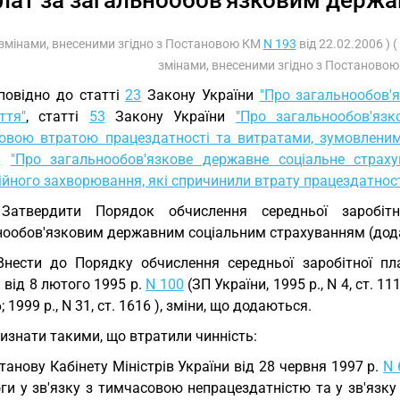
лат за загальнообов'язковим держ
з змінами, внесеними згідно з Постановою КМ
N 193
від 22.02.2006 )
змінами, внесеними згідно з Постаново
повідно до статті
23
Закону України
"Про загальнообов'
ття"
, статті
53
Закону України
"Про загальнообов'язк
овою втратою працездатності та витратами, зумовлени
ни
"Про загальнообов'язкове державне соціальне страх
йного захворювання, які спричинили втрату працездатност
 Затвердити Порядок обчислення середньої заробіт
нообов'язковим державним соціальним страхуванням (дод
Внести до Порядку обчислення середньої заробітної пл
 від 8 лютого 1995 р.
N 100
(ЗП України, 1995 р., N 4, ст. 11
6; 1999 р., N 31, ст. 1616 ), зміни, що додаються.
Визнати такими, що втратили чинність:
танову Кабінету Міністрів України від 28 червня 1997 р.
N 
и у зв'язку з тимчасовою непрацездатністю та у зв'язку 