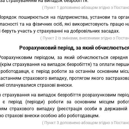
за страхуванням на випадок безробіття.
( Пункт 1 доповнено абзацом згідно з Поста
Порядок поширюється на підприємства, установи та орган
асності та на фізичних осіб, які використовують працю на
кі беруть участь у страхуванні на добровільних засадах.
( Пункт 2 із змінами, внесеними згідно з Пос
Розрахунковий період, за який обчислюється
Розрахунковим періодом, за який обчислюється середня 
(крім страхування на випадок безробіття) та оплати перши
 роботодавця, є період роботи за останнім основним міс
настанням страхового випадку, протягом якого застрахов
неї сплачувалися страхові внески.
 страхування на випадок безробіття розрахунковим періо
), є період (періоди) роботи за основним місцем роб
ням страхового випадку (реєстрація особи в державній с
но страхові внески особою або роботодавцем.
( Пункт 3 доповнено абзацом згідно з Поста