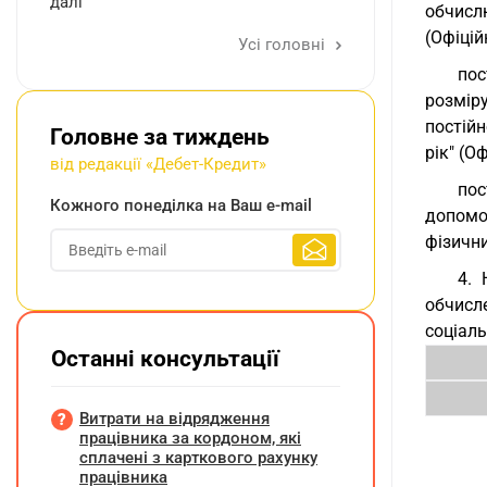
далі
обчисл
(Офіцій
Усі головні
пос
розмір
постій
Головне за тиждень
рік" (Оф
від редакції «Дебет-Кредит»
пос
Кожного понеділка на Ваш e-mail
допомо
фізични
4. 
обчисл
соціал
Останні консультації
Витрати на відрядження
працівника за кордоном, які
сплачені з карткового рахунку
працівника