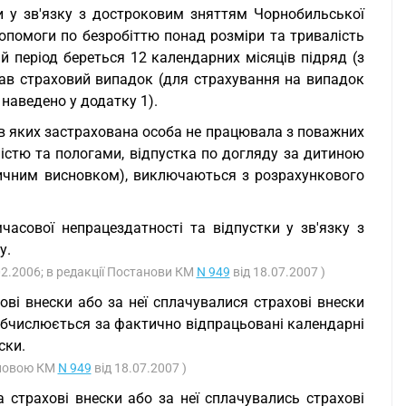
оти у зв'язку з достроковим зняттям Чорнобильської
 допомоги по безробіттю понад розміри та тривалість
й період береться 12 календарних місяців підряд (з
ав страховий випадок (для страхування на випадок
 наведено у додатку 1).
 в яких застрахована особа не працювала з поважних
тністю та пологами, відпустка по догляду за дитиною
дичним висновком), виключаються з розрахункового
мчасової непрацездатності та відпустки у зв'язку з
у.
02.2006; в редакції Постанови КМ
N 949
від 18.07.2007 )
ві внески або за неї сплачувалися страхові внески
 обчислюється за фактично відпрацьовані календарні
ски.
тановою КМ
N 949
від 18.07.2007 )
 страхові внески або за неї сплачувались страхові