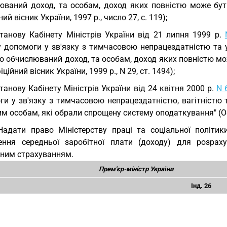
юваний доход, та особам, доход яких повністю може бут
ний вісник України, 1997 р., число 27, с. 119);
танову Кабінету Міністрів України від 21 липня 1999 р.
у допомоги у зв'язку з тимчасовою непрацездатністю та у
но обчислюваний доход, та особам, доход яких повністю м
іційний вісник України, 1999 р., N 29, ст. 1494);
танову Кабінету Міністрів України від 24 квітня 2000 р.
N 
ги у зв'язку з тимчасовою непрацездатністю, вагітністю 
м особам, які обрали спрощену систему оподаткування" (Офіц
Надати право Міністерству праці та соціальної політи
ення середньої заробітної плати (доходу) для розра
ьним страхуванням.
Прем'єр-міністр України
Інд. 26