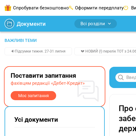
Спробувати безкоштовно
Оформити передплату
Ви
Документи
Всі розділи
ВАЖЛИВІ ТЕМИ
🔉Підсумки тижня. 27-31 липня
💔 НОВИЙ (!) перелік ТОТ з 24.06
Поставити запитання
фахівцям редакції «Дебет-Кредит»
Моє запитання
Про 
забе
Усі документи
дер