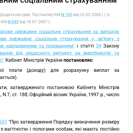
авним соціальним страхуванням
 ( Додатково див. Постанову КМ
N 745
від 25.05.2006 ) ( Із
ю КМ
N 949
від 18.07.2007 )
язкове державне соціальне страхування на випадок
ове державне соціальне страхування у зв'язку з
ми народженням та похованням"
і статті
34
Закону
ування від нещасного випадку на виробництві та
і"
Кабінет Міністрів України
постановляє:
ної плати (доходу) для розрахунку виплат за
ається).
ати, затвердженого постановою Кабінету Міністрів
1, N 7, ст. 188; Офіційний вісник України, 1997 р., число
651
"Про затвердження Порядку визначення розміру
з вагітністю і пологами особам, які мають постійно