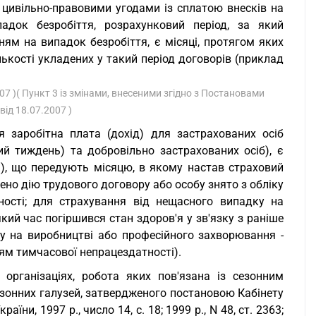
з цивільно-правовими угодами із сплатою внесків на
адок безробіття, розрахунковий період, за який
ям на випадок безробіття, є місяці, протягом яких
лькості укладених у такий період договорів (приклад
07 )( Пункт 3 із змінами, внесеними згідно з Постановами
від 18.07.2007 )
 заробітна плата (дохід) для застрахованих осіб
й тиждень) та добровільно застрахованих осіб), є
а), що передують місяцю, в якому настав страховий
ено дію трудового договору або особу знято з обліку
ності; для страхування від нещасного випадку на
кий час погіршився стан здоров'я у зв'язку з раніше
 на виробництві або професійного захворювання -
ям тимчасової непрацездатності).
організаціях, робота яких пов'язана із сезонним
езонних галузей, затвердженого постановою Кабінету
аїни, 1997 р., число 14, с. 18; 1999 р., N 48, ст. 2363;