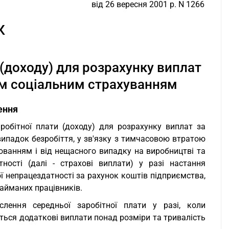
від 26 вересня 2001 р. N 1266
К
 (доходу) для розрахунку виплат
м соціальним страхуванням
ення
робітної плати (доходу) для розрахунку виплат за
падок безробіття, у зв'язку з тимчасовою втратою
ванням і від нещасного випадку на виробництві та
ності (далі - страхові виплати) у разі настання
ї непрацездатності за рахунок коштів підприємства,
найманих працівників.
лення середньої заробітної плати у разі, коли
ься додаткові виплати понад розміри та тривалість