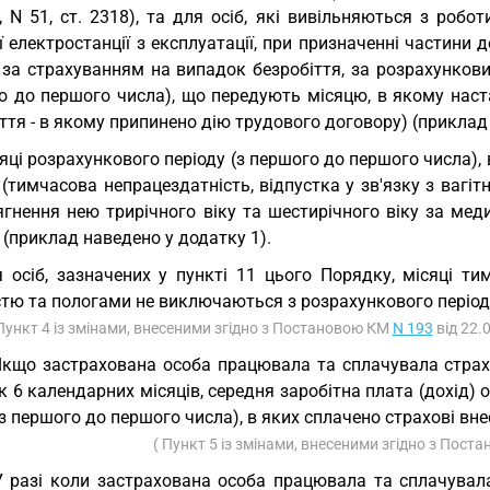
, N 51, ст. 2318), та для осіб, які вивільняються з роб
 електростанції з експлуатації, при призначенні частини
 за страхуванням на випадок безробіття, за розрахункови
о до першого числа), що передують місяцю, в якому наст
ття - в якому припинено дію трудового договору) (приклад
яці розрахункового періоду (з першого до першого числа),
(тимчасова непрацездатність, відпустка у зв'язку з вагі
ягнення нею трирічного віку та шестирічного віку за ме
 (приклад наведено у додатку 1).
 осіб, зазначених у пункті 11 цього Порядку, місяці ти
стю та пологами не виключаються з розрахункового період
 Пункт 4 із змінами, внесеними згідно з Постановою КМ
N 193
від 22.
Якщо застрахована особа працювала та сплачувала страхо
 6 календарних місяців, середня заробітна плата (дохід)
(з першого до першого числа), в яких сплачено страхові вне
( Пункт 5 із змінами, внесеними згідно з Пос
У разі коли застрахована особа працювала та сплачувала