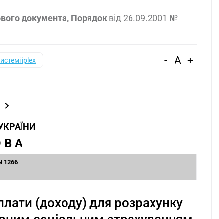
ового документа, Порядок
від
26.09.2001
№
-
A
+
системі iplex
 УКРАЇНИ
 В А
N 1266
плати (доходу) для розрахунку