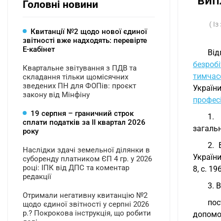
вип
Головні новини
( І
Квитанції №2 щодо нової єдиної
звітності вже надходять: перевірте
Е-кабінет
Від
безробі
Квартальне звітування з ПДВ та
тимчас
складання тільки щомісячних
зведених ПН для ФОПів: проєкт
Украї
закону від Мінфіну
професі
19 серпня – граничний строк
1.
сплати податків за ІI квартал 2026
загаль
року
2. 
Наслідки здачі земельної ділянки в
України
суборенду платником ЄП 4 гр. у 2026
році: ІПК від ДПС та коментар
8, с. 19
редакції
3. 
Отримали негативну квитанцію №2
пос
щодо єдиної звітності у серпні 2026
р.? Покрокова інструкція, що робити
допомог