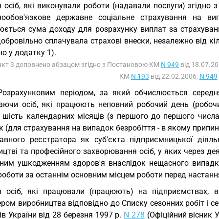
 осіб, які виконували роботи (надавали послуги) згідно 
нообов'язкове державне соціальне страхування на вип
юється сума доходу для розрахунку виплат за страхуванн
обровільно сплачувала страхові внески, незалежно від кі
о у додатку 1).
нкт 3 доповнено абзацом згідно з Постановою КМ
N 949
від 18.07.20
КМ
N 193
від 22.02.2006,
N 949
Розрахунковим періодом, за який обчислюється середня
аючи осіб, які працюють неповний робочий день (робочи
і шість календарних місяців (з першого до першого числ
 (для страхування на випадок безробіття - в якому припин
авного реєстратора як суб'єкта підприємницької діяль
цтві та професійного захворювання осіб, у яких через дея
ним ушкодженням здоров'я внаслідок нещасного випадку
роботи за останнім основним місцем роботи перед настанн
 осіб, які працювали (працюють) на підприємствах, в 
ром виробництва відповідно до Списку сезонних робіт і с
ів України від 28 березня 1997 р.
N 278
(Офіційний вісник Укр