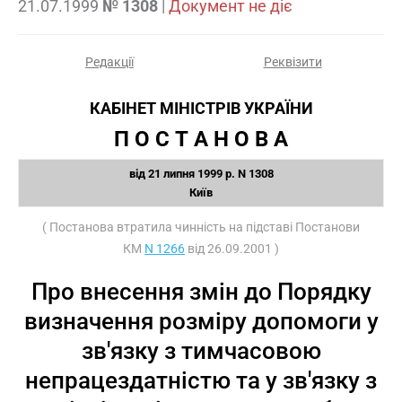
21.07.1999
№ 1308
|
Документ не діє
Редакції
Реквізити
КАБІНЕТ МІНІСТРІВ УКРАЇНИ
П О С Т А Н О В А
від 21 липня 1999 р. N 1308
Київ
( Постанова втратила чинність на підставі Постанови
КМ
N 1266
від 26.09.2001 )
Про внесення змін до Порядку
визначення розміру допомоги у
зв'язку з тимчасовою
непрацездатністю та у зв'язку з