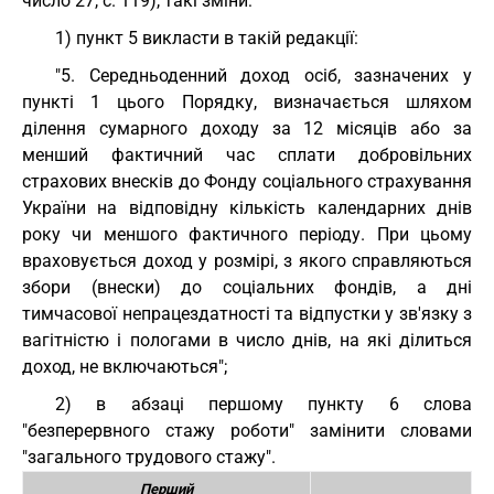
число 27, с. 119), такі зміни:
1) пункт 5 викласти в такій редакції:
"5. Середньоденний доход осіб, зазначених у
пункті 1 цього Порядку, визначається шляхом
ділення сумарного доходу за 12 місяців або за
менший фактичний час сплати добровільних
страхових внесків до Фонду соціального страхування
України на відповідну кількість календарних днів
року чи меншого фактичного періоду. При цьому
враховується доход у розмірі, з якого справляються
збори (внески) до соціальних фондів, а дні
тимчасової непрацездатності та відпустки у зв'язку з
вагітністю і пологами в число днів, на які ділиться
доход, не включаються";
2) в абзаці першому пункту 6 слова
"безперервного стажу роботи" замінити словами
"загального трудового стажу".
Перший