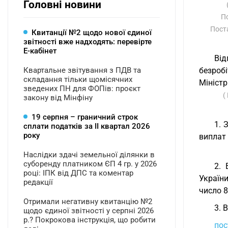
Головні новини
П
Пост
Квитанції №2 щодо нової єдиної
звітності вже надходять: перевірте
Е-кабінет
Від
Квартальне звітування з ПДВ та
безроб
складання тільки щомісячних
Міністр
зведених ПН для ФОПів: проєкт
(
закону від Мінфіну
19 серпня – граничний строк
1. 
сплати податків за ІI квартал 2026
року
виплат
Наслідки здачі земельної ділянки в
суборенду платником ЄП 4 гр. у 2026
2.
році: ІПК від ДПС та коментар
України
редакції
число 8
Отримали негативну квитанцію №2
3. 
щодо єдиної звітності у серпні 2026
р.? Покрокова інструкція, що робити
пос