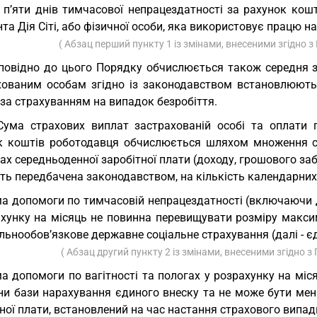
п’яти днів тимчасової непрацездатності за рахунок кошті
та Дія Сіті, або фізичної особи, яка використовує працю на
( Абзац перший пункту 1 із змінами, внесеними згідно
повідно до цього Порядку обчислюється також середня за
хованим особам згідно із законодавством встановлюютьс
за страхуванням на випадок безробіття.
Сума страхових виплат застрахованій особі та оплати 
к коштів роботодавця обчислюється шляхом множення су
ах середньоденної заробітної плати (доходу, грошового за
ть передбачена законодавством, на кількість календарних 
а допомоги по тимчасовій непрацездатності (включаючи 
ахунку на місяць не повинна перевищувати розміру макси
льнообов’язкове державне соціальне страхування (далі - є
( Абзац другий пункту 2 із змінами, внесеними згідно
а допомоги по вагітності та пологах у розрахунку на мі
ни бази нарахування єдиного внеску та не може бути мен
ної плати, встановлений на час настання страхового випад