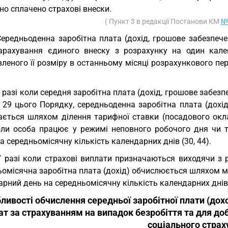
о сплачено страхові внески.
( Пункт 3 в редакції Постанови КМ
№ 
Середньоденна заробітна плата (дохід, грошове забезпе
арахування єдиного внеску з розрахунку на один кал
леного її розміру в останньому місяці розрахункового пе
.
У разі коли середня заробітна плата (дохід, грошове забезп
 і 29 цього Порядку, середньоденна заробітна плата (дох
ається шляхом ділення тарифної ставки (посадового оклад
коли особа працює у режимі неповного робочого дня чи т
а середньомісячну кількість календарних днів (30, 44).
У разі коли страхові виплати призначаються виходячи з р
омісячна заробітна плата (дохід) обчислюється шляхом мн
рний день на середньомісячну кількість календарних днів (
ливості обчислення середньої заробітної плати (дох
ат за страхуванням на випадок безробіття та для до
соціального страх