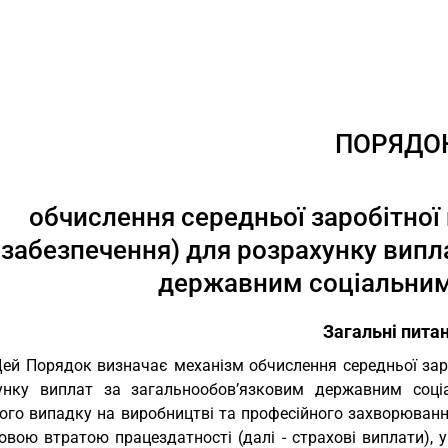
ПОРЯДО
обчислення середньої заробітної
забезпечення) для розрахунку випл
державним соціальним
Загальні пита
Цей Порядок визначає механізм обчислення середньої зар
унку виплат за загальнообов’язковим державним соці
го випадку на виробництві та професійного захворювання,
овою втратою працездатності (далі - страхові виплати), 