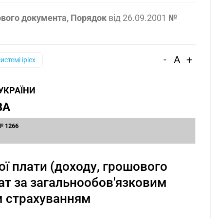
ового документа, Порядок
від
26.09.2001
№
-
A
+
системі iplex
 УКРАЇНИ
ВА
 № 1266
ої плати (доходу, грошового
ат за загальнообов'язковим
 страхуванням