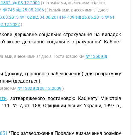
1332 від 08.12.2009
) ( Із змінами, внесеними згідно з
КМ
№ 745 від 25.05.2006
)( Із змінами, внесеними згідно з
0.03.2013
№ 162 від 04.06.2014
№ 439 від 26.06.2015
№ 61
02.12.2022
)
язкове державне соціальне страхування на випадок
в’язкове державне соціальне страхування" Кабінет
 змінами, внесеними згідно з Постановою КМ
№ 1350 від
ти (доходу, грошового забезпечення) для розрахунку
нням (додається).
ановою КМ
№ 1332 від 08.12.2009
)
ати
, затвердженого постановою Кабінету Міністрів
111, № 7, ст. 188; Офіційний вісник України, 1997 р.,
 651
"Про затвердження Порядку визначення розміру