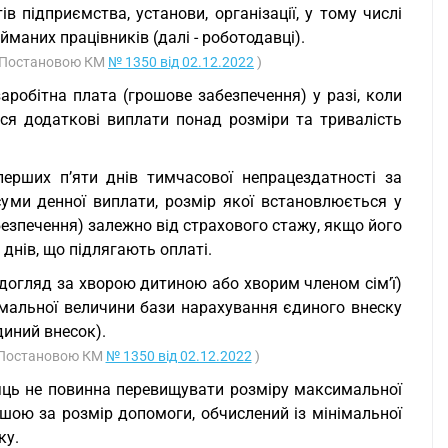
в підприємства, установи, організації, у тому числі
йманих працівників (далі - роботодавці).
 з Постановою КМ
№ 1350 від 02.12.2022
)
робітна плата (грошове забезпечення) у разі, коли
я додаткові виплати понад розміри та тривалість
перших п’яти днів тимчасової непрацездатності за
ми денної виплати, розмір якої встановлюється у
безпечення) залежно від страхового стажу, якщо його
днів, що підлягають оплаті.
догляд за хворою дитиною або хворим членом сім’ї)
мальної величини бази нарахування єдиного внеску
диний внесок).
 з Постановою КМ
№ 1350 від 02.12.2022
)
сяць не повинна перевищувати розміру максимальної
шою за розмір допомоги, обчислений із мінімальної
ку.