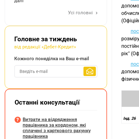
далі
допомог
Усі головні
обчисл
(Офіцій
пос
Головне за тиждень
розмір
постій
від редакції «Дебет-Кредит»
рік" (О
Кожного понеділка на Ваш e-mail
пос
допомо
фізични
Останні консультації
Інд. 26
Витрати на відрядження
працівника за кордоном, які
сплачені з карткового рахунку
працівника