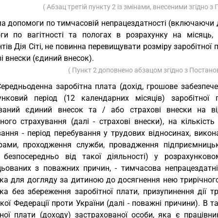
( Абзац третій пункту 2 із змінами, внесеними згідно
а допомоги по тимчасовій непрацездатності (включаючи д
ги по вагітності та пологах в розрахунку на місяць, 
тів Дія Сіті, не повинна перевищувати розміру заробітної 
і внески (єдиний внесок).
( Пункт 2 доповнено абзацом згідно з Поста
Середньоденна заробітна плата (дохід, грошове забезпе
унковий період (12 календарних місяців) заробітної 
ваний єдиний внесок та / або страхові внески на ві
ьного страхування (далі - страхові внески), на кількіст
вання - період перебування у трудових відносинах, викон
рами, проходження служби, провадження підприємницько
 безпосередньо від такої діяльності) у розрахунково
цьованих з поважних причин, - тимчасова непрацездатніс
тка для догляду за дитиною до досягнення нею трирічного
тка без збереження заробітної плати, призупинення дії т
ької Федерації проти України (далі - поважні причини). 
ної плати (доходу) застрахованої особи, яка є працівник