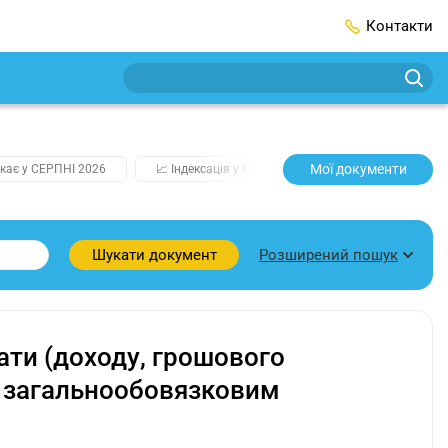
Контакти
Мої документи
кає у СЕРПНІ 2026
📈 Індексація у СЕРПНІ
2️⃣0️⃣2️⃣7️⃣ Усі клю
Розширений пошук
Шукати документ
ати (доходу, грошового
а загальнообовязковим