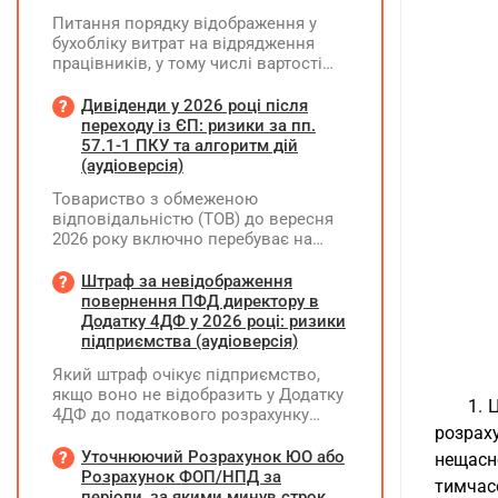
Питання порядку відображення у
бухобліку витрат на відрядження
працівників, у тому числі вартості
проживання в готелі, яке сплачено з
карткового рахунку працівника та
Дивіденди у 2026 році після
підтвердження таких операцій
переходу із ЄП: ризики за пп.
первинними документами, належать
57.1-1 ПКУ та алгоритм дій
до компетенції Мінфіну
(аудіоверсія)
Товариство з обмеженою
відповідальністю (ТОВ) до вересня
2026 року включно перебуває на
спрощеній системі оподаткування
(єдиний податок, 3 група, ставка 5%,
Штраф за невідображення
неплатник ПДВ). З 1 жовтня 2026
повернення ПФД директору в
року підприємство переходить на
Додатку 4ДФ у 2026 році: ризики
загальну систему оподаткування
підприємства (аудіоверсія)
(стає платником податку на
Який штраф очікує підприємство,
прибуток). За результатами
якщо воно не відобразить у Додатку
діяльності у періоді 2024–2025 років
1. 
4ДФ до податкового розрахунку
(під час перебування на спрощеній
розрах
повернення поворотної фінансової
системі) підприємство отримало
допомоги (ПФД) директору?
Уточнюючий Розрахунок ЮО або
чистий прибуток, сума
нещасно
Розрахунок ФОП/НПД за
нерозподіленого прибутку в балансі
тимчас
періоди, за якими минув строк