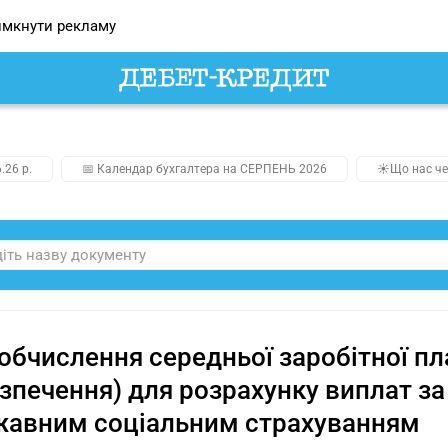
мкнути рекламу
.26 р.
📅 Календар бухгалтера на СЕРПЕНЬ 2026
☀️Що нас че
обчислення середньої заробітної пл
зпечення) для розрахунку виплат з
жавним соціальним страхуванням