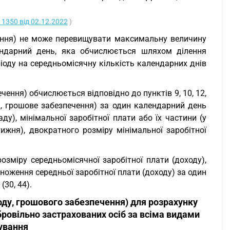
1350 від 02.12.2022
)
чення) не може перевищувати максимальну величину
ендарний день, яка обчислюється шляхом ділення
ріоду на середньомісячну кількість календарних днів
ечення) обчислюється відповідно до пунктів 9, 10, 12,
ід, грошове забезпечення) за один календарний день
у), мінімальної заробітної плати або їх частини (у
ижня), двократного розміру мінімальної заробітної
озміру середньомісячної заробітної плати (доходу),
оження середньої заробітної плати (доходу) за один
30, 44).
оду, грошового забезпечення) для розрахунку
бровільно застрахованих осіб за всіма видами
ування