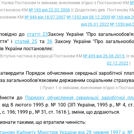
( Назва Постанови із змінами, внесеними згідно з Постановою КМ
№ 
остановою КМ
№ 193 від 22.02.2006
)( Додатково див. Постанову 
ановами КМ
№ 949 від 18.07.2007
№ 1332 від 08.12.2009
№ 169 від 2
від 26.01.2022
№ 1350 від 
повідно до
статті 23
Закону України "Про загальнообов’
іття" і
статей 25
та
36
Закону України "Про загальнообо
ів України постановляє:
 Вступна частина в редакції Постанови КМ
№ 439 від 26.06.2015
; із
02.12.2022
)
Затвердити Порядок обчислення середньої заробітної пла
 за загальнообов'язковим державним соціальним страхува
( Пункт 1 із змінами, внесеними згідно з Пост
 Внести до
Порядку обчислення середньої заробітної пл
 від 8 лютого 1995 р. № 100 (ЗП України, 1995 р., № 4, ст. 
, с. 196; 1999 р., № 31, ст. 1616 ), зміни, що додаються.
Визнати такими, що втратили чинність:
танову Кабінету Міністрів України від 28 червня 1997 р. №