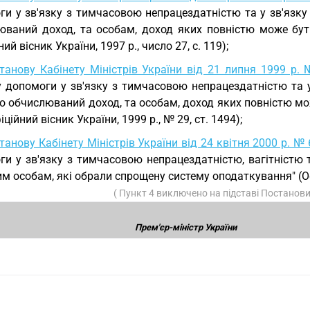
и у зв'язку з тимчасовою непрацездатністю та у зв'язку 
юваний доход, та особам, доход яких повністю може бут
ний вісник України, 1997 р., число 27, с. 119);
танову Кабінету Міністрів України від 21 липня 1999 р.
у допомоги у зв'язку з тимчасовою непрацездатністю та у
но обчислюваний доход, та особам, доход яких повністю м
фіційний вісник України, 1999 р., № 29, ст. 1494);
танову Кабінету Міністрів України від 24 квітня 2000 р. №
ги у зв'язку з тимчасовою непрацездатністю, вагітністю 
м особам, які обрали спрощену систему оподаткування" (Офіц
( Пункт 4 виключено на підставі Постанов
Прем'єр-міністр України