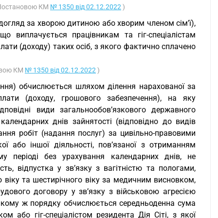
 з Постановою КМ
№ 1350 від 02.12.2022
)
огляд за хворою дитиною або хворим членом сім’ї),
що виплачується працівникам та гіг-спеціалістам
плати (доходу) таких осіб, з якого фактично сплачено
новою КМ
№ 1350 від 02.12.2022
)
чення) обчислюється шляхом ділення нарахованої за
плати (доходу, грошового забезпечення), на яку
дповідні види загальнообов’язкового державного
ь календарних днів зайнятості (відповідно до видів
ання робіт (надання послуг) за цивільно-правовими
ї або іншої діяльності, пов’язаної з отриманням
му періоді без урахування календарних днів, не
ть, відпустка у зв’язку з вагітністю та пологами,
 віку та шестирічного віку за медичним висновком,
рудового договору у зв’язку з військовою агресією
В такому ж порядку обчислюється середньоденна сума
ом або гіг-спеціалістом резидента Дія Сіті, з якої