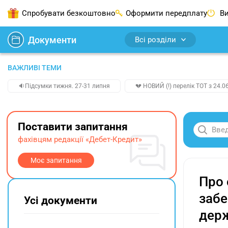
Спробувати безкоштовно
Оформити передплату
Ви
Документи
Всі розділи
ВАЖЛИВІ ТЕМИ
🔉Підсумки тижня. 27-31 липня
💔 НОВИЙ (!) перелік ТОТ з 24.06
Поставити запитання
фахівцям редакції «Дебет-Кредит»
Моє запитання
Про 
забе
Усі документи
дер