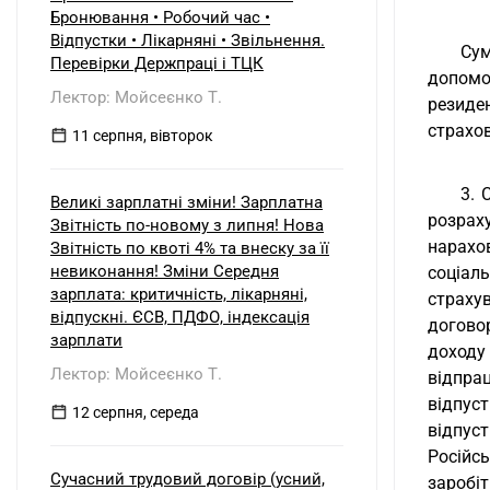
б) нерезидентом?
Бронювання • Робочий час •
Відпустки • Лікарняні • Звільнення.
Сум
Перевірки Держпраці і ТЦК
допомо
Лектор: Мойсеєнко Т.
резиден
страхов
11 серпня, вівторок
3. 
Великі зарплатні зміни! Зарплатна
розрах
Звітність по-новому з липня! Нова
нарахо
Звітність по квоті 4% та внеску за її
невиконання! Зміни Середня
соціал
зарплата: критичність, лікарняні,
страху
відпускні. ЄСВ, ПДФО, індексація
догово
зарплати
доходу
Лектор: Мойсеєнко Т.
відпра
відпус
12 серпня, середа
відпус
Російс
Сучасний трудовий договір (усний,
заробіт