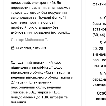
письмовий, електронний). Як
фактичн
перевести працівників на письмові
трудові договори без порушення
законодавства. Трудові функції і
4. 
компетентності на основі
бази н
професійного стандарту без
встанов
дублювання посадової інструкції...
(30, 44)
Лектор: Мойсеєнко Т.
5. 
14 серпня, пʼятниця
20, 28
визнач
разі, 
Одноденний практичний курс
плати н
підвищення кваліфікації щодо
військового обліку «Організація та
6. 
ведення військового обліку: зміни з
середнь
27 червня! Електронний
календа
персональний облік, ведення
списків, е-ВОД, звірки з ТЦК,
Особ
повідомлення до ТЦК, штрафи та
випл
помилки...