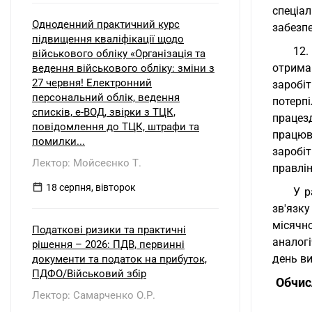
спеціа
Одноденний практичний курс
забезп
підвищення кваліфікації щодо
12.
військового обліку «Організація та
отрима
ведення військового обліку: зміни з
27 червня! Електронний
заробі
персональний облік, ведення
потерп
списків, е-ВОД, звірки з ТЦК,
працезд
повідомлення до ТЦК, штрафи та
працюв
помилки...
заробі
Лектор: Мойсеєнко Т.
правлін
18 серпня, вівторок
У р
зв'язк
місячн
Податкові ризики та практичні
аналогі
рішення – 2026: ПДВ, первинні
день в
документи та податок на прибуток,
ПДФО/Військовий збір
Обчис
Лектор: Самарченко О.Р.