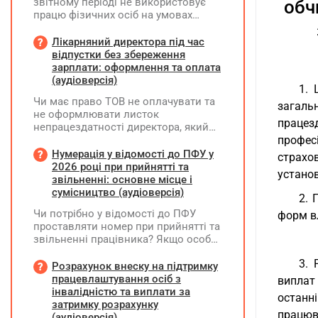
звітному періоді не використовує
обч
працю фізичних осіб на умовах
трудового договору (контракту) або
на інших умовах, передбачених
Лікарняний директора під час
законодавством, Додаток Д1/
відпустки без збереження
Додаток ФІЗ-Д1 за відповідний
зарплати: оформлення та оплата
період не подається
(аудіоверсія)
1. 
Чи має право ТОВ не оплачувати та
загаль
не оформлювати листок
працез
непрацездатності директора, який
перебуває у відпустці без
профес
збереження заробітної плати під час
Нумерація у відомості до ПФУ у
страхов
призупинення діяльності
2026 році при прийнятті та
установ
підприємства?
звільненні: основне місце і
сумісництво (аудіоверсія)
2. 
Чи потрібно у відомості до ПФУ
форм вл
проставляти номер при прийнятті та
звільненні працівника? Якщо особа
одночасно працювала за основним
3. 
місцем роботи та за сумісництвом,
Розрахунок внеску на підтримку
чи рахується це як два роботодавці?
працевлаштування осіб з
виплат 
інвалідністю та виплати за
останн
затримку розрахунку
працюва
(аудіоверсія)