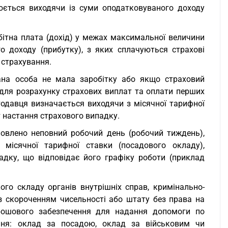
люється виходячи із суми оподатковуваного доходу
обітна плата (дохід) у межах максимальної величини
го доходу (прибутку), з яких сплачуються страхові
 страхування.
ана особа не мала заробітку або якщо страховий
 для розрахунку страхових виплат та оплати перших
тодавця визначається виходячи з місячної тарифної
т настання страхового випадку.
тановлено неповний робочий день (робочий тиждень),
місячної тарифної ставки (посадового окладу),
адку, що відповідає його графіку роботи (приклад
го складу органів внутрішніх справ, кримінально-
 із скороченням чисельності або штату без права на
грошового забезпечення для надання допомоги по
ння: оклад за посадою, оклад за військовим чи