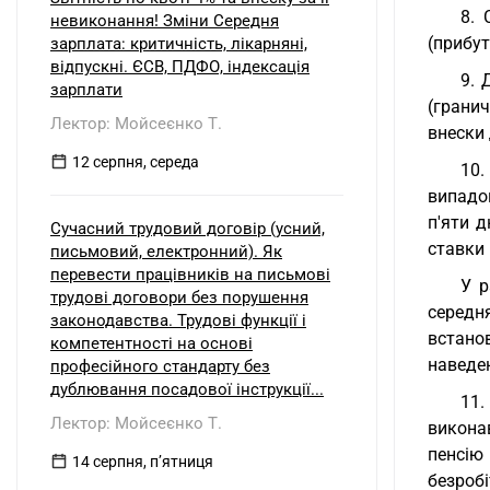
8. 
невиконання! Зміни Середня
(прибут
зарплата: критичність, лікарняні,
відпускні. ЄСВ, ПДФО, індексація
9. 
зарплати
(грани
Лектор: Мойсеєнко Т.
внески
12 серпня, середа
10.
випадо
п'яти 
Сучасний трудовий договір (усний,
ставки 
письмовий, електронний). Як
перевести працівників на письмові
У р
трудові договори без порушення
середн
законодавства. Трудові функції і
встано
компетентності на основі
наведен
професійного стандарту без
дублювання посадової інструкції...
11.
Лектор: Мойсеєнко Т.
виконав
пенсію
14 серпня, пʼятниця
безроб