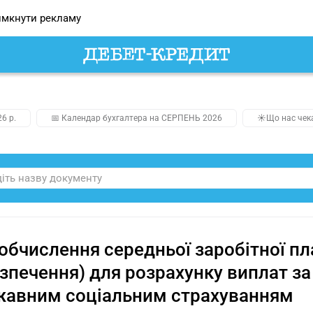
мкнути рекламу
26 р.
📅 Календар бухгалтера на СЕРПЕНЬ 2026
☀️Що нас чек
обчислення середньої заробітної пл
зпечення) для розрахунку виплат з
жавним соціальним страхуванням