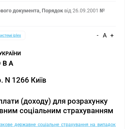
ового документа, Порядок
від
26.09.2001
№
-
A
+
системі iplex
 УКРАЇНИ
 В А
. N 1266 Київ
плати (доходу) для розрахунку
авним соціальним страхуванням
язкове державне соціальне страхування на випадок