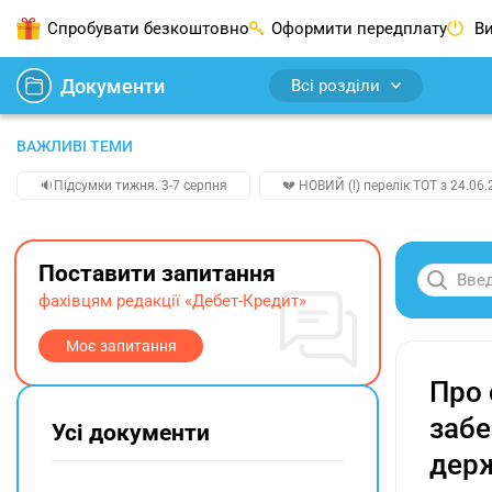
Спробувати безкоштовно
Оформити передплату
Ви
Документи
Всі розділи
ВАЖЛИВІ ТЕМИ
🔉Підсумки тижня. 3-7 серпня
💔 НОВИЙ (!) перелік ТОТ з 24.06.
Поставити запитання
фахівцям редакції «Дебет-Кредит»
Моє запитання
Про 
забе
Усі документи
дер