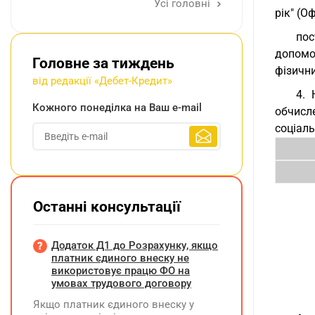
Усі головні
рік" (Оф
пос
допомо
Головне за тиждень
фізични
від редакції «Дебет-Кредит»
4. 
Кожного понеділка на Ваш e-mail
обчисл
соціал
Останні консультації
Додаток Д1 до Розрахунку, якщо
платник єдиного внеску не
використовує працю ФО на
умовах трудового договору
Якщо платник єдиного внеску у