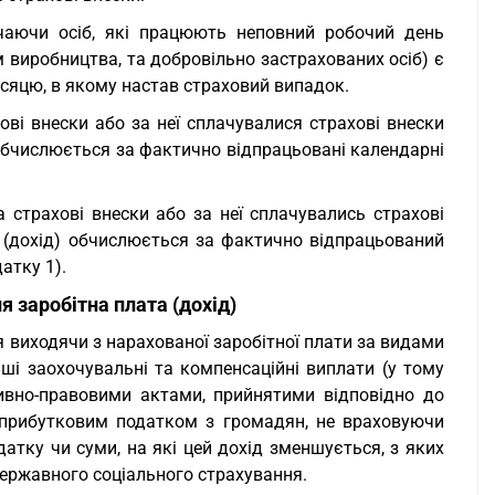
чаючи осіб, які працюють неповний робочий день
м виробництва, та добровільно застрахованих осіб) є
місяцю, в якому настав страховий випадок.
ві внески або за неї сплачувалися страхові внески
 обчислюється за фактично відпрацьовані календарні
 страхові внески або за неї сплачувались страхові
 (дохід) обчислюється за фактично відпрацьований
атку 1).
я заробітна плата (дохід)
 виходячи з нарахованої заробітної плати за видами
ші заохочувальні та компенсаційні виплати (у тому
тивно-правовими актами, прийнятими відповідно до
 прибутковим податком з громадян, не враховуючи
атку чи суми, на які цей дохід зменшується, з яких
державного соціального страхування.