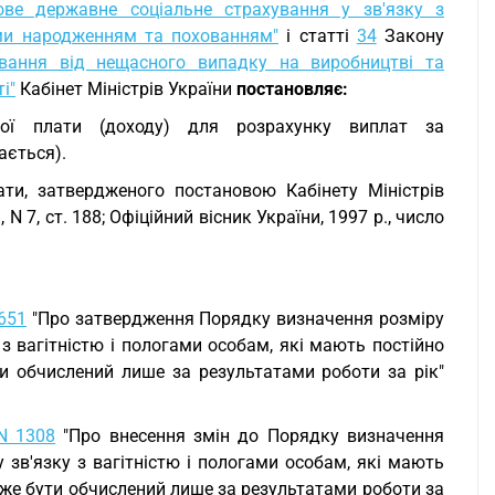
ове державне соціальне страхування у зв'язку з
ми народженням та похованням"
і статті
34
Закону
ування від нещасного випадку на виробництві та
і"
Кабінет Міністрів України
постановляє:
ної плати (доходу) для розрахунку виплат за
ається).
ати, затвердженого постановою Кабінету Міністрів
1, N 7, ст. 188; Офіційний вісник України, 1997 р., число
651
"Про затвердження Порядку визначення розміру
з вагітністю і пологами особам, які мають постійно
и обчислений лише за результатами роботи за рік"
N 1308
"Про внесення змін до Порядку визначення
 зв'язку з вагітністю і пологами особам, які мають
оже бути обчислений лише за результатами роботи за