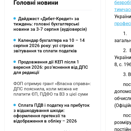
Головні новини
безробі
тимчас
Украї
Дайджест «Дебет-Кредит» за
професі
тиждень: головні бухгалтерські
новини за 3-7 серпня (аудіоверсія)
1.
Календар бухгалтера на 10 – 14
загаль
серпня 2026 року: усі строки
2. 
звітування та сплати податків
України
Продовження дії КЕП після 1
8, с. 19
вересня 2026: розʼяснення від ДПС
для редакції
3. 
ФОП отримує грант «Власна справа»:
пос
ДПС пояснила, коли можна не
допомог
платити ЄП, ПДФО та ВЗ з цієї суми
обчисл
Сплата ПДВ і податку на прибуток
(Офіцій
з відшкодування шкоди:
пос
оформлення претензії та
відображення в обліку – 2026
розмір
постій