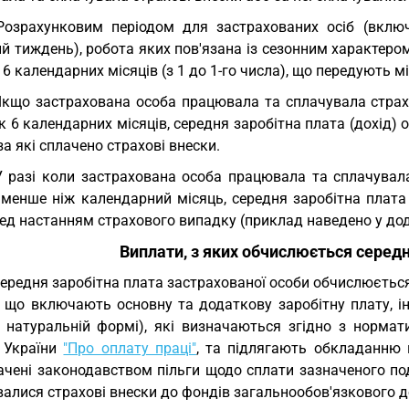
Розрахунковим періодом для застрахованих осіб (вклю
й тиждень), робота яких пов'язана із сезонним характеро
 6 календарних місяців (з 1 до 1-го числа), що передують 
Якщо застрахована особа працювала та сплачувала страхо
 6 календарних місяців, середня заробітна плата (дохід)
 за які сплачено страхові внески.
У разі коли застрахована особа працювала та сплачувала
 менше ніж календарний місяць, середня заробітна плата
ед настанням страхового випадку (приклад наведено у дод
Виплати, з яких обчислюється середн
Середня заробітна плата застрахованої особи обчислюється
, що включають основну та додаткову заробітну плату, ін
в натуральній формі), які визначаються згідно з норма
 України
"Про оплату праці"
, та підлягають обкладанню
ачені законодавством пільги щодо сплати зазначеного под
валися страхові внески до фондів загальнообов'язкового 