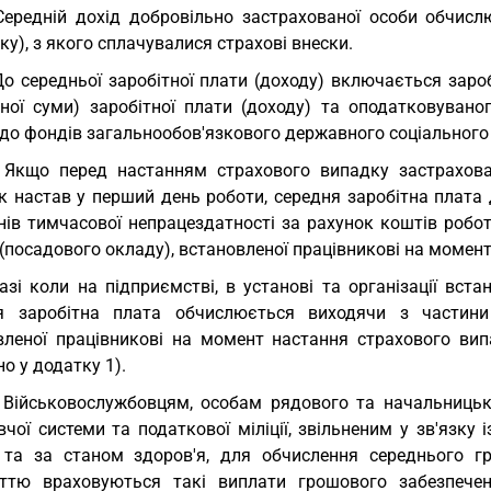
Середній дохід добровільно застрахованої особи обчис
ку), з якого сплачувалися страхові внески.
До середньої заробітної плати (доходу) включається зар
чної суми) заробітної плати (доходу) та оподатковувано
 до фондів загальнообов'язкового державного соціального
 Якщо перед настанням страхового випадку застрахов
к настав у перший день роботи, середня заробітна плата
днів тимчасової непрацездатності за рахунок коштів робо
(посадового окладу), встановленої працівникові на момен
азі коли на підприємстві, в установі та організації вс
я заробітна плата обчислюється виходячи з частини 
вленої працівникові на момент настання страхового вип
о у додатку 1).
 Військовослужбовцям, особам рядового та начальницько
чої системи та податкової міліції, звільненим у зв'язку
 та за станом здоров'я, для обчислення середнього 
іттю враховуються такі виплати грошового забезпече