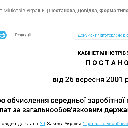
т Міністрів України
|
Постанова, Довідка, Форма тип
Редакції
Документ підготовлено в
КАБІНЕТ МІНІСТРІВ
П О С Т А Н О
від 26 вересня 2001 р
о обчислення середньої заробітної 
лат за загальнообов'язковим держ
повідно до статті
23
Закону України
"Про загальнообов'