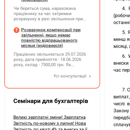
Чи береться сума, нарахована
4. 
працівнику за час затримки
(робочи
розрахунку в разі звільнення при
останні
обчсиленні середньомісячної
заробітної плати (винагороди), для
Розрахунок компенсації при
5. 
розрахунку внеску на підтримку
звільненні, якщо немає
менш як
працевлаштування осіб з
повністю відпрацьованого
інвалідністю?
місяця (аудіоверсія)
місяці,
Працівник звільняється 29.07.2026
6. 
року, дата прийняття - 18.06.2026
внески
року, оклад - 7500,00 грн. Як
розрахувати компенсацію трьох
час пер
невикористаних днів відпустки при
Усі консультації
звільненні?
7. 
виплат
Семінари для бухгалтерів
числі 
Закону
Великі зарплатні зміни! Зарплатна
передб
Звітність по-новому з липня! Нова
сплачу
Звітність по квоті 4% та внеску за її