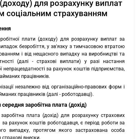
 (доходу) для розрахунку виплат
м соціальним страхуванням
ення
робітної плати (доходу) для розрахунку виплат за
падок безробіття, у зв'язку з тимчасовою втратою
ванням і від нещасного випадку на виробництві та
ності (далі - страхові виплати) у разі настання
ї непрацездатності за рахунок коштів підприємства,
найманих працівників.
ізації незалежно від організаційно-правових форм і
маних працівників (далі - роботодавці).
 середня заробітна плата (дохід)
заробітна плата (дохід) для розрахунку страхових
 за рахунок коштів роботодавця, є період роботи за
го випадку, протягом якого застрахована особа
 страхові внески.