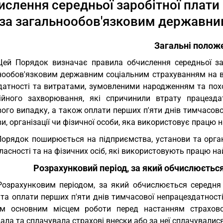
ислення середньої заробітної плати
за загальнообов'язковим державни
Загальні полож
Цей Порядок визначає правила обчислення середньої за
нообов'язковим державним соціальним страхуванням на ви
датності та витратами, зумовленими народженням та похо
ійного захворювання, які спричинили втрату працездат
ого випадку, а також оплати перших п'яти днів тимчасово
и, організації чи фізичної особи, яка використовує працю 
Порядок поширюється на підприємства, установи та орган
асності та на фізичних осіб, які використовують працю най
Розрахунковий період, за який обчислюється
Розрахунковим періодом, за який обчислюється середня 
та оплати перших п'яти днів тимчасової непрацездатності
ім основним місцем роботи перед настанням страхово
ла та сплачувала страхові внески або за неї сплачувалися