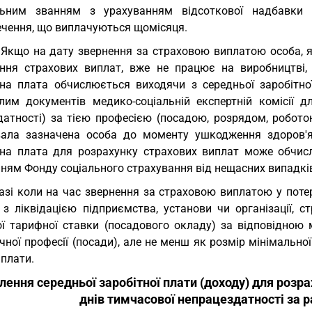
льним званням з урахуванням відсоткової надбавки 
ечення, що виплачуються щомісяця.
 Якщо на дату звернення за страховою виплатою особа, 
ння страхових виплат, вже не працює на виробництві, 
тна плата обчислюється виходячи з середньої заробітно
ілим документів медико-соціальній експертній комісії 
атності) за тією професією (посадою, розрядом, роботою)
ала зазначена особа до моменту ушкодження здоров'я
тна плата для розрахунку страхових виплат може обчис
ням Фонду соціального страхування від нещасних випадків
азі коли на час звернення за страховою виплатою у потер
у з ліквідацією підприємства, установи чи організації, 
ої тарифної ставки (посадового окладу) за відповідно
чної професії (посади), але не менш як розмір мінімально
иплати.
лення середньої заробітної плати (доходу) для розра
днів тимчасової непрацездатності за 