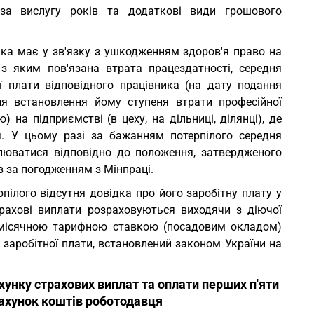
за вислугу років та додаткові види грошового
яка має у зв'язку з ушкодженням здоров'я право на
з яким пов'язана втрата працездатності, середня
ї плати відповідного працівника (на дату подання
для встановлення йому ступеня втрати професійної
 на підприємстві (в цеху, на дільниці, ділянці), де
. У цьому разі за бажанням потерпілого середня
люватися відповідно до положення, затвердженого
 за погодженням з Мінпраці.
пілого відсутня довідка про його заробітну плату у
страхові виплати розраховуються виходячи з діючої
ю місячною тарифною ставкою (посадовим окладом)
ї заробітної плати, встановлений законом України на
хунку страхових виплат та оплати перших п'яти
рахунок коштів роботодавця