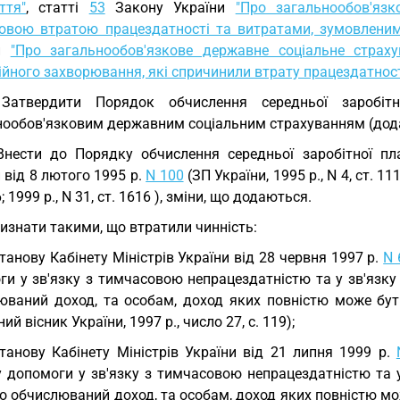
ття"
, статті
53
Закону України
"Про загальнообов'язк
овою втратою працездатності та витратами, зумовлени
ни
"Про загальнообов'язкове державне соціальне страх
йного захворювання, які спричинили втрату працездатност
 Затвердити Порядок обчислення середньої заробіт
нообов'язковим державним соціальним страхуванням (дод
Внести до Порядку обчислення середньої заробітної пл
 від 8 лютого 1995 р.
N 100
(ЗП України, 1995 р., N 4, ст. 11
6; 1999 р., N 31, ст. 1616 ), зміни, що додаються.
Визнати такими, що втратили чинність:
танову Кабінету Міністрів України від 28 червня 1997 р.
N 
и у зв'язку з тимчасовою непрацездатністю та у зв'язку 
юваний доход, та особам, доход яких повністю може бут
ний вісник України, 1997 р., число 27, с. 119);
танову Кабінету Міністрів України від 21 липня 1999 р.
у допомоги у зв'язку з тимчасовою непрацездатністю та у
но обчислюваний доход, та особам, доход яких повністю м