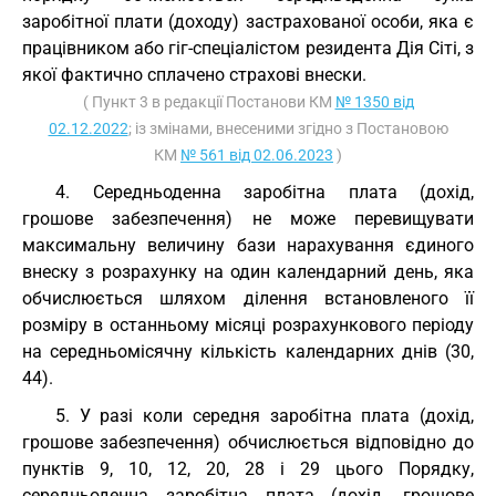
заробітної плати (доходу) застрахованої особи, яка є
працівником або гіг-спеціалістом резидента Дія Сіті, з
якої фактично сплачено страхові внески.
( Пункт 3 в редакції Постанови КМ
№ 1350 від
02.12.2022
; із змінами, внесеними згідно з Постановою
КМ
№ 561 від 02.06.2023
)
4. Середньоденна заробітна плата (дохід,
грошове забезпечення) не може перевищувати
максимальну величину бази нарахування єдиного
внеску з розрахунку на один календарний день, яка
обчислюється шляхом ділення встановленого її
розміру в останньому місяці розрахункового періоду
на середньомісячну кількість календарних днів (30,
44).
5. У разі коли середня заробітна плата (дохід,
грошове забезпечення) обчислюється відповідно до
пунктів 9, 10, 12, 20, 28 і 29 цього Порядку,
середньоденна заробітна плата (дохід, грошове