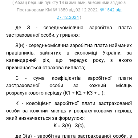
( Абзац перший пункту 14 із змінами, внесеними згідно з
Постановами КМ № 1350 від 02.12.2022,
№ 1542 від
27.12.2024
)
де З - середньомісячна заробітна плата
застрахованої особи, у гривнях;
З(н) - середньомісячна заробітна плата найманих
працівників, зайнятих в економіці України, за
календарний рік, що передує року, з якого
призначається страхова виплата;
С - сума коефіцієнтів заробітної плати
застрахованої особи за кожний місяць
розрахункового періоду (К1 + К2 + К3 + ...);
К - коефіцієнт заробітної плати застрахованої
особи за кожний місяць у розрахунковому періоді,
який визначається за формулою:
К = З(в) : З(с),
де З(в) - заробітна плата застрахованої особи, з