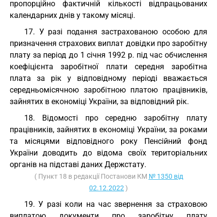
пропорційно фактичній кількості відпрацьованих
календарних днів у такому місяці.
17. У разі подання застрахованою особою для
призначення страхових виплат довідки про заробітну
плату за період до 1 січня 1992 р. під час обчислення
коефіцієнта заробітної плати середня заробітна
плата за рік у відповідному періоді вважається
середньомісячною заробітною платою працівників,
зайнятих в економіці України, за відповідний рік.
18. Відомості про середню заробітну плату
працівників, зайнятих в економіці України, за роками
та місяцями відповідного року Пенсійний фонд
України доводить до відома своїх територіальних
органів на підставі даних Держстату.
( Пункт 18 в редакції Постанови КМ
№ 1350 від
02.12.2022
)
19. У разі коли на час звернення за страховою
виплатою документи про заробітну плату