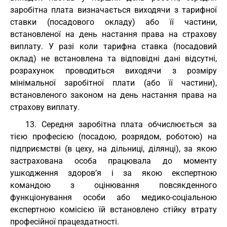
заробітна плата визначається виходячи з тарифної
ставки (посадового окладу) або її частини,
встановленої на день настання права на страхову
виплату. У разі коли тарифна ставка (посадовий
оклад) не встановлена та відповідні дані відсутні,
розрахунок проводиться виходячи з розміру
мінімальної заробітної плати (або її частини),
встановленого законом на день настання права на
страхову виплату.
13. Середня заробітна плата обчислюється за
тією професією (посадою, розрядом, роботою) на
підприємстві (в цеху, на дільниці, ділянці), за якою
застрахована особа працювала до моменту
ушкодження здоров’я і за якою експертною
командою з оцінювання повсякденного
функціонування особи або медико-соціальною
експертною комісією їй встановлено стійку втрату
професійної працездатності.