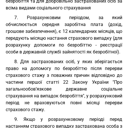
безробіття та для добровільно застрахованих осіб за
всіма видами соціального страхування
7. Розрахунковим періодом, за який
обчислюється середня заробітна плата (дохід,
грошове забезпечення), є 12 календарних місяців, що
передують місяцю настання страхового випадку (для
розрахунку допомоги по безробіттю - реєстрації
особи в державній службі зайнятості як безробітної).
8. Для застрахованих осіб, у яких зберігається
право на допомогу по безробіттю після перерви
страхового стажу з поважних причин відповідно до
частини першої статті 22 Закону України "Про
загальнообов’язкове державне соціальне
страхування на випадок безробіття", у розрахунковий
період не враховуються повні місяці перерви
страхового стажу.
9. Якщо у розрахунковому періоді перед
настанням страхового випадку застрахована особа з