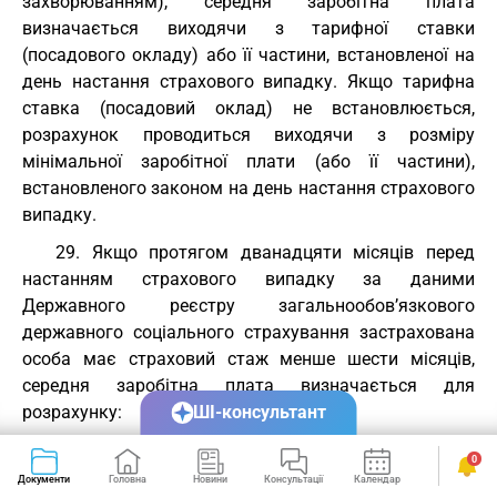
захворюванням), середня заробітна плата
визначається виходячи з тарифної ставки
(посадового окладу) або її частини, встановленої на
день настання страхового випадку. Якщо тарифна
ставка (посадовий оклад) не встановлюється,
розрахунок проводиться виходячи з розміру
мінімальної заробітної плати (або її частини),
встановленого законом на день настання страхового
випадку.
29. Якщо протягом дванадцяти місяців перед
настанням страхового випадку за даними
Державного реєстру загальнообов’язкового
державного соціального страхування застрахована
особа має страховий стаж менше шести місяців,
середня заробітна плата визначається для
розрахунку:
ШІ-консультант
допомоги по тимчасовій непрацездатності (крім
0
тимчасової непрацездатності внаслідок
Документи
Головна
Новини
Консультації
Календар
Сервіси