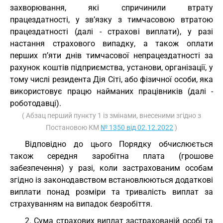
захворювання, які спричинили втрату
працездатності, у зв’язку з тимчасовою втратою
працездатності (далі - страхові виплати), у разі
настання страхового випадку, а також оплати
перших п’яти днів тимчасової непрацездатності за
рахунок коштів підприємства, установи, організації, у
тому числі резидента Дія Сіті, або фізичної особи, яка
використовує працю найманих працівників (далі -
роботодавці).
( Абзац перший пункту 1 із змінами, внесеними згідно з
Постановою КМ
№ 1350 від 02.12.2022
)
Відповідно до цього Порядку обчислюється
також середня заробітна плата (грошове
забезпечення) у разі, коли застрахованим особам
згідно із законодавством встановлюються додаткові
виплати понад розміри та тривалість виплат за
страхуванням на випадок безробіття.
2. Сума страхових виплат застрахованій особі та