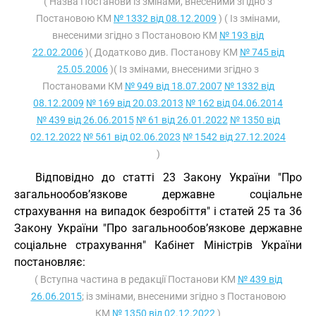
( Назва Постанови із змінами, внесеними згідно з
Постановою КМ
№ 1332 від 08.12.2009
) ( Із змінами,
внесеними згідно з Постановою КМ
№ 193 від
22.02.2006
)( Додатково див. Постанову КМ
№ 745 від
25.05.2006
)( Із змінами, внесеними згідно з
Постановами КМ
№ 949 від 18.07.2007
№ 1332 від
08.12.2009
№ 169 від 20.03.2013
№ 162 від 04.06.2014
№ 439 від 26.06.2015
№ 61 від 26.01.2022
№ 1350 від
02.12.2022
№ 561 від 02.06.2023
№ 1542 від 27.12.2024
)
Відповідно до статті 23 Закону України "Про
загальнообов’язкове державне соціальне
страхування на випадок безробіття" і статей 25 та 36
Закону України "Про загальнообов’язкове державне
соціальне страхування" Кабінет Міністрів України
постановляє:
( Вступна частина в редакції Постанови КМ
№ 439 від
26.06.2015
; із змінами, внесеними згідно з Постановою
КМ
№ 1350 від 02.12.2022
)