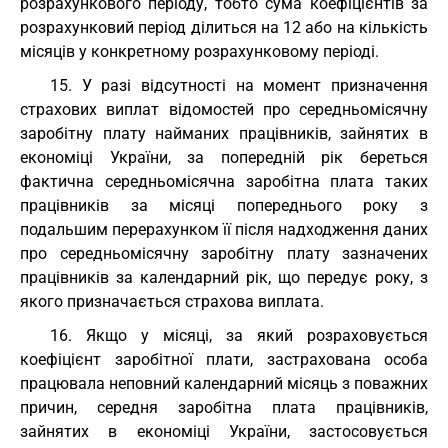
розрахункового періоду, тобто сума коефіцієнтів за
розрахунковий період ділиться на 12 або на кількість
місяців у конкретному розрахунковому періоді.
15. У разі відсутності на момент призначення
страхових виплат відомостей про середньомісячну
заробітну плату найманих працівників, зайнятих в
економіці України, за попередній рік береться
фактична середньомісячна заробітна плата таких
працівників за місяці попереднього року з
подальшим перерахунком її після надходження даних
про середньомісячну заробітну плату зазначених
працівників за календарний рік, що передує року, з
якого призначається страхова виплата.
16. Якщо у місяці, за який розраховується
коефіцієнт заробітної плати, застрахована особа
працювала неповний календарний місяць з поважних
причин, середня заробітна плата працівників,
зайнятих в економіці України, застосовується