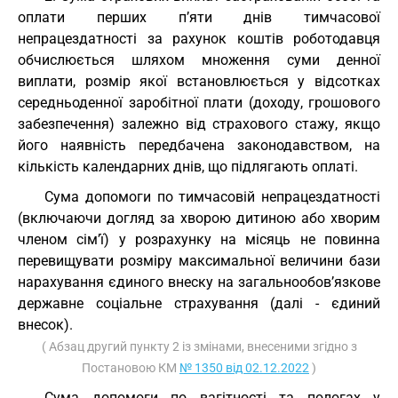
оплати перших п’яти днів тимчасової
непрацездатності за рахунок коштів роботодавця
обчислюється шляхом множення суми денної
виплати, розмір якої встановлюється у відсотках
середньоденної заробітної плати (доходу, грошового
забезпечення) залежно від страхового стажу, якщо
його наявність передбачена законодавством, на
кількість календарних днів, що підлягають оплаті.
Сума допомоги по тимчасовій непрацездатності
(включаючи догляд за хворою дитиною або хворим
членом сім’ї) у розрахунку на місяць не повинна
перевищувати розміру максимальної величини бази
нарахування єдиного внеску на загальнообов’язкове
державне соціальне страхування (далі - єдиний
внесок).
( Абзац другий пункту 2 із змінами, внесеними згідно з
Постановою КМ
№ 1350 від 02.12.2022
)
Сума допомоги по вагітності та пологах у