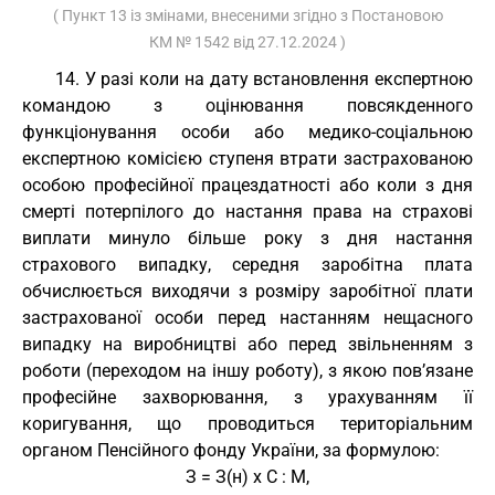
( Пункт 13 із змінами, внесеними згідно з Постановою
КМ
№ 1542 від 27.12.2024
)
14. У разі коли на дату встановлення експертною
командою з оцінювання повсякденного
функціонування особи або медико-соціальною
експертною комісією ступеня втрати застрахованою
особою професійної працездатності або коли з дня
смерті потерпілого до настання права на страхові
виплати минуло більше року з дня настання
страхового випадку, середня заробітна плата
обчислюється виходячи з розміру заробітної плати
застрахованої особи перед настанням нещасного
випадку на виробництві або перед звільненням з
роботи (переходом на іншу роботу), з якою пов’язане
професійне захворювання, з урахуванням її
коригування, що проводиться територіальним
органом Пенсійного фонду України, за формулою:
З = З(н) х С : М,