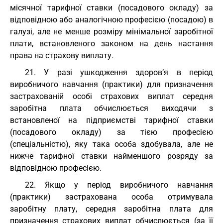
місячної тарифної ставки (посадового окладу) за
відповідною або аналогічною професією (посадою) в
галузі, але не менше розміру мінімальної заробітної
плати, встановленого законом на день настання
права на страхову виплату.
21. У разі ушкодження здоров’я в період
виробничого навчання (практики) для призначення
застрахованій особі страхових виплат середня
заробітна плата обчислюється виходячи з
встановленої на підприємстві тарифної ставки
(посадового окладу) за тією професією
(спеціальністю), яку така особа здобувала, але не
нижче тарифної ставки найменшого розряду за
відповідною професією.
22. Якщо у період виробничого навчання
(практики) застрахована особа отримувала
заробітну плату, середня заробітна плата для
призначення страхових виплат обчислюється (за її