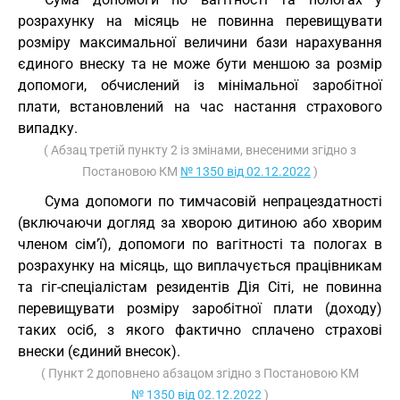
розрахунку на місяць не повинна перевищувати
розміру максимальної величини бази нарахування
єдиного внеску та не може бути меншою за розмір
допомоги, обчислений із мінімальної заробітної
плати, встановлений на час настання страхового
випадку.
( Абзац третій пункту 2 із змінами, внесеними згідно з
Постановою КМ
№ 1350 від 02.12.2022
)
Сума допомоги по тимчасовій непрацездатності
(включаючи догляд за хворою дитиною або хворим
членом сім’ї), допомоги по вагітності та пологах в
розрахунку на місяць, що виплачується працівникам
та гіг-спеціалістам резидентів Дія Сіті, не повинна
перевищувати розміру заробітної плати (доходу)
таких осіб, з якого фактично сплачено страхові
внески (єдиний внесок).
( Пункт 2 доповнено абзацом згідно з Постановою КМ
№ 1350 від 02.12.2022
)