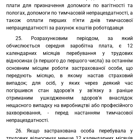
плати для призначення допомоги по вагітності та
пологах, допомоги по тимчасовій непрацездатності, а
також оплати перших п’яти днів тимчасової
непрацездатності за рахунок коштів роботодавця
25. Розрахунковим періодом, за який
обчислюється середня заробітна плата, є 12
календарних місяців перебування у трудових
відносинах (з першого до першого числа) за останнім
основним місцем роботи застрахованої особи, що
передують місяцю, в якому настав страховий
випадок; для осіб, у яких через деякий час
погіршився стан здоров’я у зв’язку з раніше
отриманим ушкодженням здоров’я внаслідок
нещасного випадку на виробництві або професійного
захворювання, - перед настанням тимчасової
непрацездатності.
26. Якщо застрахована особа перебувала у
трудових відносинах менше 12 календарних місяців