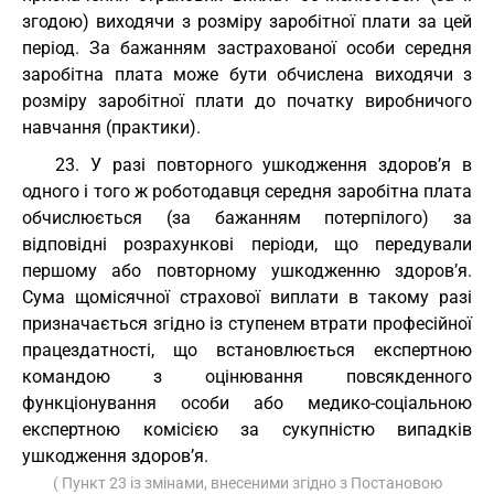
згодою) виходячи з розміру заробітної плати за цей
період. За бажанням застрахованої особи середня
заробітна плата може бути обчислена виходячи з
розміру заробітної плати до початку виробничого
навчання (практики).
23. У разі повторного ушкодження здоров’я в
одного і того ж роботодавця середня заробітна плата
обчислюється (за бажанням потерпілого) за
відповідні розрахункові періоди, що передували
першому або повторному ушкодженню здоров’я.
Сума щомісячної страхової виплати в такому разі
призначається згідно із ступенем втрати професійної
працездатності, що встановлюється експертною
командою з оцінювання повсякденного
функціонування особи або медико-соціальною
експертною комісією за сукупністю випадків
ушкодження здоров’я.
( Пункт 23 із змінами, внесеними згідно з Постановою