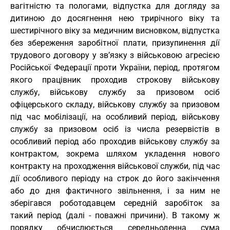
вагітністю та пологами, відпустка для догляду за
дитиною до досягнення нею трирічного віку та
шестирічного віку за медичним висновком, відпустка
без збереження заробітної плати, призупинення дії
трудового договору у зв’язку з військовою агресією
Російської Федерації проти України, період, протягом
якого працівник проходив строкову військову
службу, військову службу за призовом осіб
офіцерського складу, військову службу за призовом
під час мобілізації, на особливий період, військову
службу за призовом осіб із числа резервістів в
особливий період або проходив військову службу за
контрактом, зокрема шляхом укладення нового
контракту на проходження військової служби, під час
дії особливого періоду на строк до його закінчення
або до дня фактичного звільнення, і за ним не
зберігався роботодавцем середній заробіток за
такий період (далі - поважні причини). В такому ж
порядку обчислюється середньоденна сума