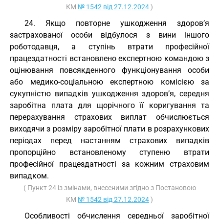
КМ
№ 1542 від 27.12.2024
)
24. Якщо повторне ушкодження здоров’я
застрахованої особи відбулося з вини іншого
роботодавця, а ступінь втрати професійної
працездатності встановлено експертною командою з
оцінювання повсякденного функціонування особи
або медико-соціальною експертною комісією за
сукупністю випадків ушкодження здоров’я, середня
заробітна плата для щорічного її коригування та
перерахування страхових виплат обчислюється
виходячи з розміру заробітної плати в розрахункових
періодах перед настанням страхових випадків
пропорційно встановленому ступеню втрати
професійної працездатності за кожним страховим
випадком.
( Пункт 24 із змінами, внесеними згідно з Постановою
КМ
№ 1542 від 27.12.2024
)
Особливості обчислення середньої заробітної