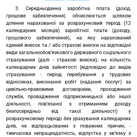
3. Середньоденна заробітна плата (дохід,
грошове забезпечення) обчислюється шляхом
ділення нарахованої за розрахунковий період (12
календарних місяців) заробітної плати (доходу,
грошового забезпечення), на яку нарахований
єдиний внесок та / або страхові внески на відповідні
види загальнообов’язкового державного соціального
страхування (далі - страхові внески), на кількість
календарних днів зайнятості (відповідно до видів
страхування - період перебування у трудових
відносинах, виконання робіт (надання послуг) за
цивільно-правовими договорами, проходження
служби, провадження підприємницької або іншої
діяльності, пов’язаної з отриманням доходу
безпосередньо від такої діяльності) у
розрахунковому періоді без урахування календарних
днів, не відпрацьованих з поважних причин, -
тимчасова непрацездатність, відпустка у зв’язку з