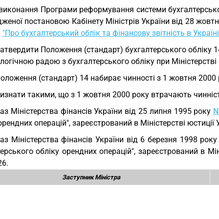
виконання Програми реформування системи бухгалтерськог
женої постановою Кабінету Міністрів України від 28 жовтн
и
"Про бухгалтерський облік та фінансову звітність в Україні
Затвердити Положення (стандарт) бухгалтерського обліку 14
огічною радою з бухгалтерського обліку при Міністерстві 
Положення (стандарт) 14 набирає чинності з 1 жовтня 2000 
Визнати такими, що з 1 жовтня 2000 року втрачають чинніс
аз Міністерства фінансів України від 25 липня 1995 року
N
орендних операцій", зареєстрований в Міністерстві юстиції 
аз Міністерства фінансів України від 6 березня 1998 рок
ерського обліку орендних операцій", зареєстрований в Мін
26.
Заступник Міністра