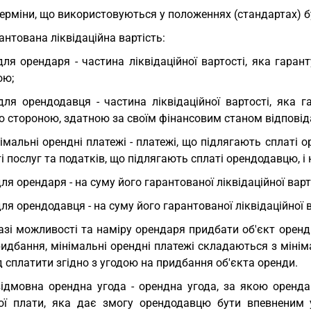
Терміни, що використовуються у положеннях (стандартах) б
антована ліквідаційна вартість:
для орендаря - частина ліквідаційної вартості, яка гар
ою;
для орендодавця - частина ліквідаційної вартості, яка
 стороною, здатною за своїм фінансовим станом відповіда
імальні орендні платежі - платежі, що підлягають сплаті
і послуг та податків, що підлягають сплаті орендодавцю, і 
для орендаря - на суму його гарантованої ліквідаційної варт
для орендодавця - на суму його гарантованої ліквідаційної в
азі можливості та наміру орендаря придбати об'єкт оренд
идбання, мінімальні орендні платежі складаються з мінім
д сплатити згідно з угодою на придбання об'єкта оренди.
ідмовна орендна угода - орендна угода, за якою оренд
ої плати, яка дає змогу орендодавцю бути впевненим 