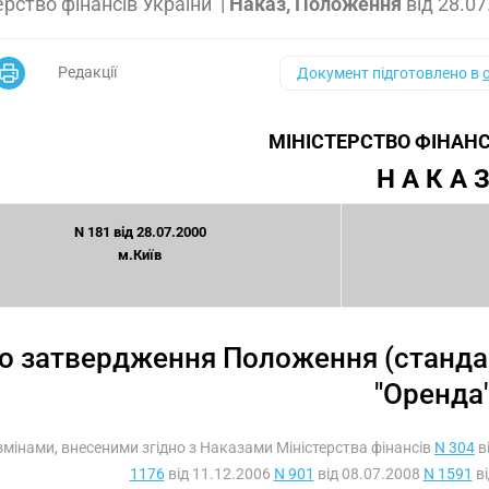
ерство фінансів України
|
Наказ, Положення
від
28.07
Редакції
Документ підготовлено в
МІНІСТЕРСТВО ФІНАНС
Н А К А 
N 181 від 28.07.2000
м.Київ
о затвердження Положення (стандар
"Оренда
з змінами, внесеними згідно з Наказами Міністерства фінансів
N 304
в
1176
від 11.12.2006
N 901
від 08.07.2008
N 1591
ві