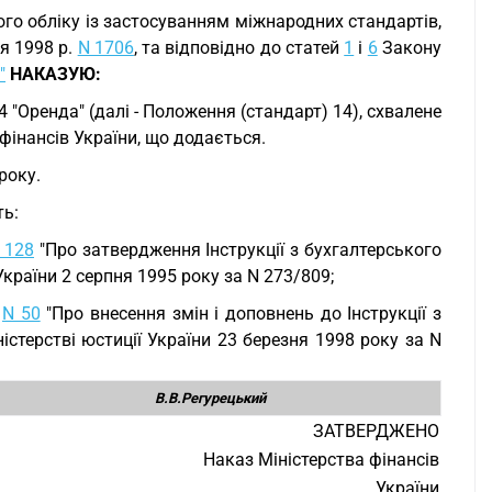
о обліку із застосуванням міжнародних стандартів,
я 1998 р.
N 1706
, та відповідно до статей
1
і
6
Закону
"
НАКАЗУЮ:
 "Оренда" (далі - Положення (стандарт) 14), схвалене
фінансів України, що додається.
року.
ть:
 128
"Про затвердження Інструкції з бухгалтерського
України 2 серпня 1995 року за N 273/809;
у
N 50
"Про внесення змін і доповнень до Інструкції з
істерстві юстиції України 23 березня 1998 року за N
В.В.Регурецький
ЗАТВЕРДЖЕНО
Наказ Міністерства фінансів
України