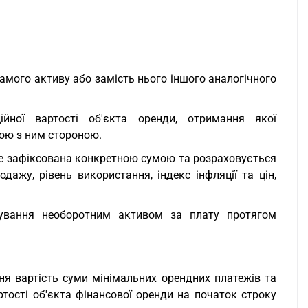
самого активу або замість нього іншого аналогічного
ційної вартості об'єкта оренди, отримання якої
ою з ним стороною.
 не зафіксована конкретною сумою та розраховується
дажу, рівень використання, індекс інфляції та цін,
тування необоротним активом за плату протягом
шня вартість суми мінімальних орендних платежів та
ртості об'єкта фінансової оренди на початок строку