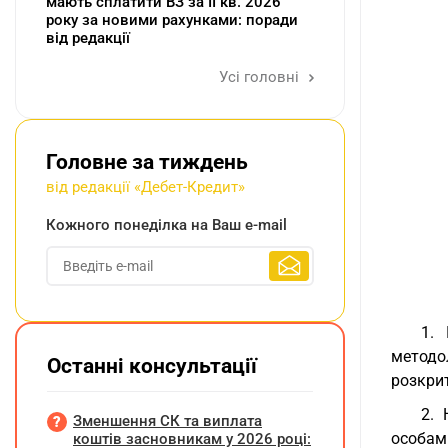
мають сплатити ВЗ за ІІ кв. 2026
року за новими рахунками: поради
від редакції
Усі головні
Головне за тиждень
від редакції «Дебет-Кредит»
Кожного понеділка на Ваш e-mail
1. 
методо
Останні консультації
розкрит
2. 
Зменшення СК та виплата
особами
коштів засновникам у 2026 році: