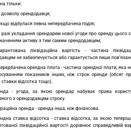
на тільки:
з дозволу орендодавця;
якщо відбулася певна непередбачена подія;
у разі укладання орендарем нової угоди про оренду цього 
значенням активу з тим самим орендодавцем;
арантована ліквідаційна вартість - частина ліквіда
давцем не забезпечується або гарантується лише пов'язан
ередбачена орендна плата - частина орендної плати, яка
осуванням показників інших, ніж строк оренди (обсяг про
 ставки відсотка тощо).
енда - угода, за якою орендар набуває права корис
еного з орендодавцем строку.
раційна оренда - оренда інша, ніж фінансова.
ндна ставка відсотка - ставка відсотка, за якою тепері
тованої ліквідаційної вартості дорівнює справедливій ва