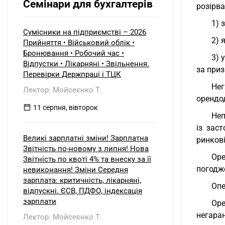
Семінари для бухгалтерів
вартість усіх таких верстатів на
розірва
початок і кінець звітного періоду?
При цьому щодо частини верстатів
1) 
рішення про застосування
Сумісники на підприємстві – 2026
2) 
прискореної амортизації прийнято з
Прийняття • Військовий облік •
01.01.2025 р., а щодо інших — з
Бронювання • Робочий час •
3) 
01.01.2026 р.
Відпустки • Лікарняні • Звільнення.
за при
Перевірки Держпраці і ТЦК
Нег
Лектор: Мойсеєнко Т.
орендо
11 серпня, вівторок
Неп
із заст
Великі зарплатні зміни! Зарплатна
ринкові
Звітність по-новому з липня! Нова
Ор
Звітність по квоті 4% та внеску за її
погодж
невиконання! Зміни Середня
зарплата: критичність, лікарняні,
Опе
відпускні. ЄСВ, ПДФО, індексація
зарплати
Оре
негаран
Лектор: Мойсеєнко Т.