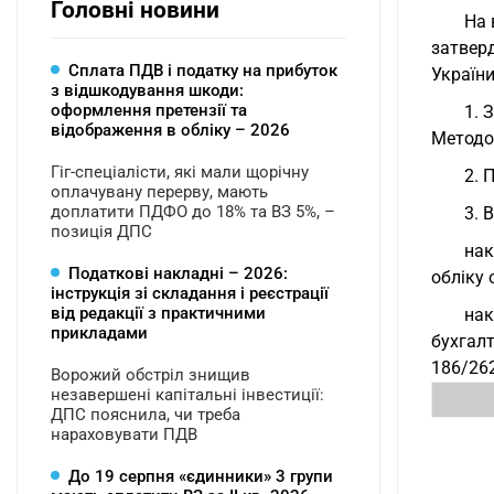
Головні новини
На 
затверд
Сплата ПДВ і податку на прибуток
Україн
з відшкодування шкоди:
оформлення претензії та
1. 
відображення в обліку – 2026
Методол
Гіг-спеціалісти, які мали щорічну
2. 
оплачувану перерву, мають
доплатити ПДФО до 18% та ВЗ 5%, –
3. 
позиція ДПС
нак
Податкові накладні – 2026:
обліку 
інструкція зі складання і реєстрації
від редакції з практичними
нак
прикладами
бухгалт
186/26
Ворожий обстріл знищив
незавершені капітальні інвестиції:
ДПС пояснила, чи треба
нараховувати ПДВ
До 19 серпня «єдинники» 3 групи