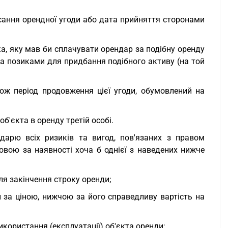
исання орендної угоди або дата прийняття сторонами
а, яку мав би сплачувати орендар за подібну оренду
а позиками для придбання подібного активу (на той
акож період продовження цієї угоди, обумовлений на
б'єкта в оренду третій особі.
дарю всіх ризиків та вигод, пов'язаних з правом
вою за наявності хоча б однієї з наведених нижче
ля закінчення строку оренди;
 за ціною, нижчою за його справедливу вартість на
користання (експлуатації) об'єкта оренди;