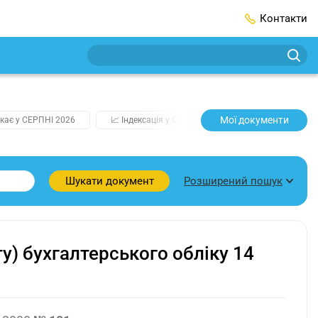
Контакти
Мої документи
кає у СЕРПНІ 2026
📈 Індексація у СЕРПНІ
2️⃣0️⃣2️⃣7️⃣ Усі клю
Розширений пошук
Шукати документ
) бухгалтерського обліку 14