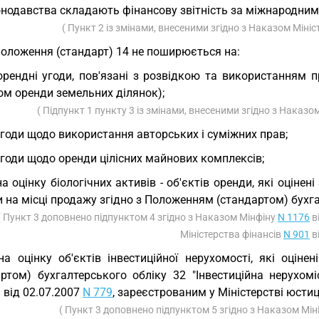
нодавства складають фінансову звітність за міжнародними
( Пункт 2 із змінами, внесеними згідно з Наказом Міні
Положення (стандарт) 14 не поширюється на:
орендні угоди, пов'язані з розвідкою та використанням 
ом оренди земельних ділянок);
( Підпункт 1 пункту 3 із змінами, внесеними згідно з Наказо
угоди щодо використання авторських і суміжних прав;
угоди щодо оренди цілісних майнових комплексів;
на оцінку біологічних активів - об'єктів оренди, які оцін
 на місці продажу згідно з Положенням (стандартом) бухг
( Пункт 3 доповнено підпунктом 4 згідно з Наказом Мінфіну
N 1176
в
Міністерства фінансів
N 901
в
на оцінку об'єктів інвестиційної нерухомості, які оці
артом) бухгалтерського обліку 32 "Інвестиційна нерухом
 від 02.07.2007
N 779
, зареєстрованим у Міністерстві юстиц
( Пункт 3 доповнено підпунктом 5 згідно з Наказом Мін