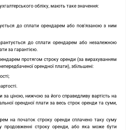
ухгалтерського обліку, мають таке значення:
антується до сплати орендарем або пов'язаною з ним
 гарантується до сплати орендарем або незалежною
ти за гарантією.
 орендарем протягом строку оренди (за вирахуванням
непередбаченої орендної плати), збільшені:
ості;
артості.
и за ціною, нижчою за його справедливу вартість на
альної орендної плати за весь строк оренди та суми,
арем на початок строку оренди сплачено таку суму
у продовженні строку оренди, або яка може бути