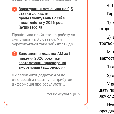
постачальників. Які саме документи
4. 
потрібно вимагати від
Зарахування сумісника на 0,5
постачальника після 03.08.2026 року
ставки до квоти
Гар
у зв'язку з повним набранням
працевлаштування осіб з
чинності Технічного регламенту на
1) 
інвалідністю у 2026 році
косметичну продукцію,
(аудіоверсія)
сторон
затвердженого постановою КМУ від
Працівника прийнято на роботу як
20.01.2021 р. №65?
2) 
сумісника на 0,5 ставки. Чи
третьою
зараховується така зайнятість до
ліміту (квоти) з працевлаштування
Мін
осіб з інвалідністю відповідно до
Заповнення додатка АМ за І
вимог законодавства?
вартост
півріччя 2026 року при
застосуванні прискореної
1) 
амортизації (аудіоверсія)
Як заповнити додаток АМ до
2) 
декларації з податку на прибуток
У р
(інформація про результати
амортизації за І півріччя 2026 року)?
дату пр
Чи потрібно для цього брати дані
Усі консультації
яку слі
станом на 01.01.2026 р.? Якщо до
окремих верстатів групи 4
Нев
застосовується прискорена
орендн
амортизація, чи потрібно зазначати