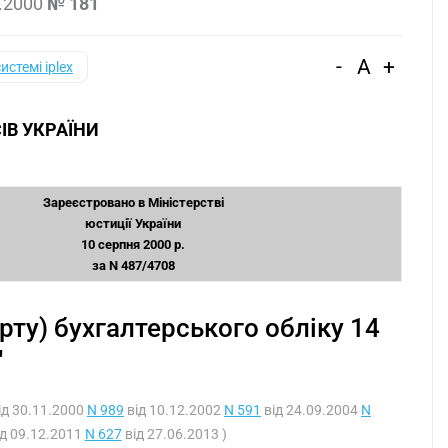
.2000
№ 181
-
A
+
системі iplex
ІВ УКРАЇНИ
З
Зареєстровано в Міністерстві
юстиції України
10 серпня 2000 р.
за N 487/4708
ту) бухгалтерського обліку 14
"
ід 30.11.2000
N 989
від 10.12.2002
N 591
від 24.09.2004
N
д 09.12.2011
N 627
від 27.06.2013 )