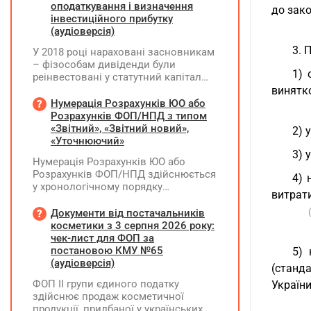
оподаткування і визначення
до зако
інвестиційного прибутку
(аудіоверсія)
3. 
У 2018 році нараховані засновникам
– фізособам дивіденди були
1) 
реінвестовані у статутний капітал
без зміни часток, із них сплачено
винятк
ПДФО та ВЗ. Крім того, статутний
Нумерація Розрахунків ЮО або
капітал збільшувався за рахунок
Розрахунків ФОП/НПД з типом
нерозподіленого прибутку без
«Звітний», «Звітний новий»,
2) 
нарахування дивідендів. У 2026 році
«Уточнюючий»
його планують зменшити та
3) 
Нумерація Розрахунків ЮО або
виплатити кошти засновникам. Чи
Розрахунків ФОП/НПД здійснюється
потрібно утримувати ПДФО та ВЗ?
4) 
у хронологічному порядку
витрати
незалежно від типу Розрахунків в
межах одного звітного
Документи від постачальників
(податкового) періоду та не
косметики з 3 серпня 2026 року:
продовжується в наступних
чек-лист для ФОП за
постановою КМУ №65
5) 
(аудіоверсія)
(станд
ФОП ІІ групи єдиного податку
України
здійснює продаж косметичної
продукції, придбаної у українських