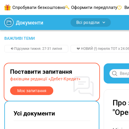
Спробувати безкоштовно
Оформити передплату
Ви
Документи
Всі розділи
ВАЖЛИВІ ТЕМИ
🔉Підсумки тижня. 27-31 липня
💔 НОВИЙ (!) перелік ТОТ з 24.06
Поставити запитання
фахівцям редакції «Дебет-Кредит»
Моє запитання
Про 
"Оре
Усі документи