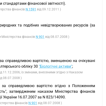
 стандартами фінансової звітності).
стерства фінансів
N 1591
від 09.12.2011 )
природних та подібних невідтворюваних ресурсів (за
м Міністерства фінансів
N 901
від 08.07.2008 )
ені за справедливою вартістю, зменшеною на очікувані
алтерського обліку 30
"Біологічні активи"
;
ід 11.12.2006; із змінами, внесеними згідно з Наказом
ід 08.07.2008 )
нені за справедливою вартістю згідно з Положенням
ість", затвердженим наказом Міністерства фінансів
ії України 16.07.2007 за N 823/14090.
істерства фінансів
N 901
від 08.07.2008 )