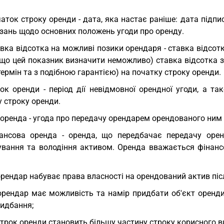
.
аток строку оренди - дата, яка настає раніше: дата підп
язань щодо основних положень угоди про оренду.
вка відсотка на можливі позики орендаря - ставка відсотк
кщо цей показник визначити неможливо) ставка відсотка з
ермін та з подібною гарантією) на початку строку оренди.
ок оренди - період дії невідмовної орендної угоди, а т
 строку оренди.
оренда - угода про передачу орендарем орендованого ним о
ансова оренда - оренда, що передбачає передачу орен
ування та володіння активом. Оренда вважається фінансо
орендар набуває права власності на орендований актив піс
орендар має можливість та намір придбати об'єкт оренди
ридбання;
строк оренди становить більшу частину строку корисного ви