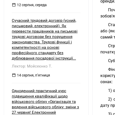
оренди
12 серпня, середа
Поч
зобов'
Сучасний трудовий договір (усний,
Ста
письмовий, електронний). Як
або (я
перевести працівників на письмові
трудові договори без порушення
самий т
законодавства. Трудові функції і
Стр
компетентності на основі
початку
професійного стандарту без
дублювання посадової інструкції...
Суб
Лектор: Мойсеєнко Т.
Фін
14 серпня, пʼятниця
корист
ознак:
1) 
Одноденний практичний курс
підвищення кваліфікації щодо
2) 
військового обліку «Організація та
дату п
ведення військового обліку: зміни з
27 червня! Електронний
3) 