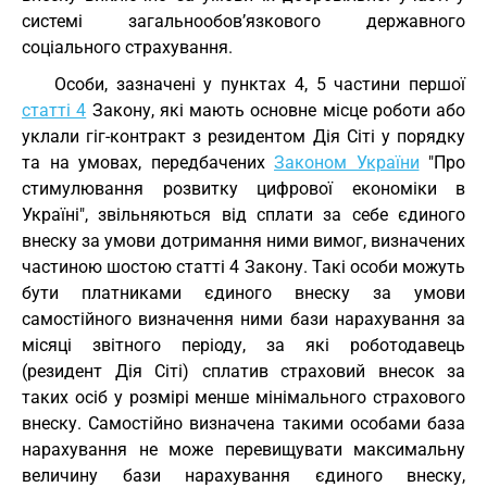
системі загальнообов’язкового державного
соціального страхування.
Особи, зазначені у пунктах 4, 5 частини першої
статті 4
Закону, які мають основне місце роботи або
уклали гіг-контракт з резидентом Дія Сіті у порядку
та на умовах, передбачених
Законом України
"Про
стимулювання розвитку цифрової економіки в
Україні", звільняються від сплати за себе єдиного
внеску за умови дотримання ними вимог, визначених
частиною шостою статті 4 Закону. Такі особи можуть
бути платниками єдиного внеску за умови
самостійного визначення ними бази нарахування за
місяці звітного періоду, за які роботодавець
(резидент Дія Сіті) сплатив страховий внесок за
таких осіб у розмірі менше мінімального страхового
внеску. Самостійно визначена такими особами база
нарахування не може перевищувати максимальну
величину бази нарахування єдиного внеску,