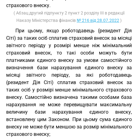
страхового внеску.
( Абзац другий підпункту 2 пункт 2 розділу III в редакції
Наказу Міністерства фінансів
№ 216 від 28.07.2022
)
При цьому, якщо роботодавець (резидент Дія
Сіті) за таких осіб сплатив страховий внесок за місяці
звітного періоду у розмірі менше ніж мінімальний
страховий внесок, то такі особи можуть бути
платниками єдиного внеску за умови самостійного
визначення бази нарахування єдиного внеску за
місяці звітного періоду, за які роботодавець
(резидент Дія Сіті) сплатив страховий внесок за
таких осіб у розмірі менше мінімального страхового
внеску. Самостійно визначена такими особами база
нарахування не може перевищувати максимальну
величину бази нарахування єдиного внеску,
встановлену цим Законом. При цьому сума єдиного
внеску не може бути меншою за розмір мінімального
страхового внеску;