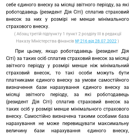
себе єдиного внеску за місяці звітного періоду, за які
роботодавець (резидент Дія Сіті) сплатив страховий
внесок за них у розмірі не менше мінімального
страхового внеску.
( Абзац третій підпункту 1 пункт 2 розділу III в редакції
Наказу Міністерства фінансів
№ 216 від 28.07.2022
)
При цьому, якщо роботодавець (резидент Дія
Сіті) за таких осіб сплатив страховий внесок за місяці
звітного періоду у розмірі менше ніж мінімальний
страховий внесок, то такі особи можуть бути
платниками єдиного внеску за умови самостійного
визначення бази нарахування єдиного внеску за
місяці звітного періоду, за які роботодавець
(резидент Дія Сіті) сплатив страховий внесок за
таких осіб у розмірі менше мінімального страхового
внеску. Самостійно визначена такими особами база
нарахування не може перевищувати максимальну
величину бази нарахування єдиного внеску,