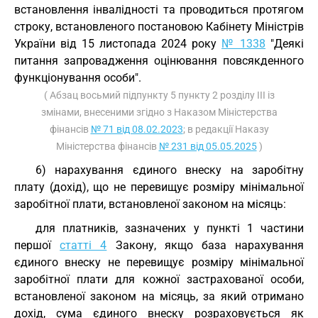
встановлення інвалідності та проводиться протягом
строку, встановленого постановою Кабінету Міністрів
України від 15 листопада 2024 року
№ 1338
"Деякі
питання запровадження оцінювання повсякденного
функціонування особи".
( Абзац восьмий підпункту 5 пункту 2 розділу III із
змінами, внесеними згідно з Наказом Міністерства
фінансів
№ 71 від 08.02.2023
; в редакції Наказу
Міністерства фінансів
№ 231 від 05.05.2025
)
6) нарахування єдиного внеску на заробітну
плату (дохід), що не перевищує розміру мінімальної
заробітної плати, встановленої законом на місяць:
для платників, зазначених у пункті 1 частини
першої
статті 4
Закону, якщо база нарахування
єдиного внеску не перевищує розміру мінімальної
заробітної плати для кожної застрахованої особи,
встановленої законом на місяць, за який отримано
дохід, сума єдиного внеску розраховується як