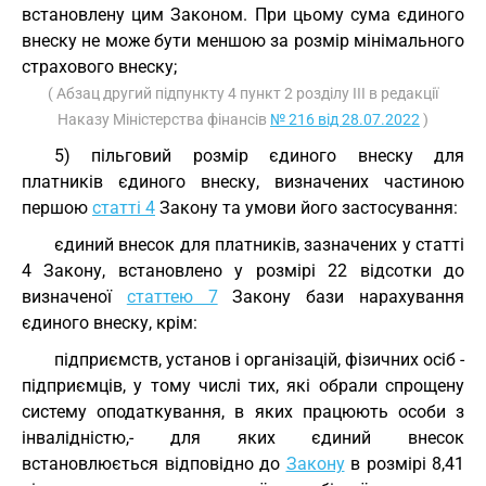
встановлену цим Законом. При цьому сума єдиного
внеску не може бути меншою за розмір мінімального
страхового внеску;
( Абзац другий підпункту 4 пункт 2 розділу III в редакції
Наказу Міністерства фінансів
№ 216 від 28.07.2022
)
5) пільговий розмір єдиного внеску для
платників єдиного внеску, визначених частиною
першою
статті 4
Закону та умови його застосування:
єдиний внесок для платників, зазначених у статті
4 Закону, встановлено у розмірі 22 відсотки до
визначеної
статтею 7
Закону бази нарахування
єдиного внеску, крім:
підприємств, установ і організацій, фізичних осіб -
підприємців, у тому числі тих, які обрали спрощену
систему оподаткування, в яких працюють особи з
інвалідністю,- для яких єдиний внесок
встановлюється відповідно до
Закону
в розмірі 8,41