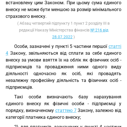
встановлену цим Законом. При цьому сума єдиного
внеску не може бути меншою за розмір мінімального
страхового внеску.
( Абзац четвертий підпункту 1 пункт 2 розділу III в
редакції Наказу Міністерства фінансів
№ 216 від
28.07.2022
)
Особи, зазначені у пункті 5 частини першої
статті
4
Закону, звільняються від сплати за себе єдиного
внеску за умови взяття їх на облік як фізичних осіб -
підприємців та провадження ними одного виду
діяльності одночасно як осіб, які провадять
незалежну професійну діяльність та фізичних осіб -
підприємців.
Такі особи визначають базу нарахування
єдиного внеску як фізичні особи - підприємці у
порядку, визначеному
статтею 7
Закону, залежно від
категорії платника єдиного внеску;
2) для платників, зазначених у пункті 4 частини