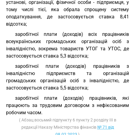
установі, організації, фізичної особи - підприємця, у
тому числі тієї, яка обрала спрощену систему
оподаткування, де застосовується ставка 8,41
відсотка;
заробітної плати (доходів) всіх працівників
всеукраїнських громадських організацій осіб з
інвалідністю, зокрема товариств УТОГ та УТОС, де
застосовується ставка 5,3 відсотка;
заробітної плати (доходів) працівників з
інвалідністю підприємств та організацій
громадських організацій осіб з інвалідністю, де
застосовується ставка 5,5 відсотка;
заробітної плати (доходів) працівників, які
працюють за трудовим договором з нефіксованим
робочим часом.
( Абзац восьмий підпункту 6 пункту 2 розділу III в
редакції Наказу Міністерства фінансів
№ 71 від
08.02.2023
)