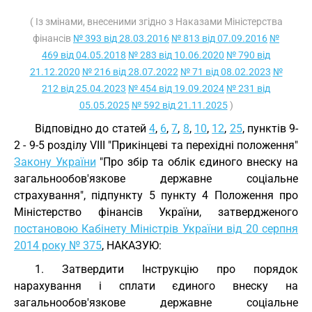
( Із змінами, внесеними згідно з Наказами Міністерства
фінансів
№ 393 від 28.03.2016
№ 813 від 07.09.2016
№
469 від 04.05.2018
№ 283 від 10.06.2020
№ 790 від
21.12.2020
№ 216 від 28.07.2022
№ 71 від 08.02.2023
№
212 від 25.04.2023
№ 454 від 19.09.2024
№ 231 від
05.05.2025
№ 592 від 21.11.2025
)
Відповідно до статей
4
,
6
,
7
,
8
,
10
,
12
,
25
, пунктів 9-
2 - 9-5 розділу VIII "Прикінцеві та перехідні положення"
Закону України
"Про збір та облік єдиного внеску на
загальнообов'язкове державне соціальне
страхування", підпункту 5 пункту 4 Положення про
Міністерство фінансів України, затвердженого
постановою Кабінету Міністрів України від 20 серпня
2014 року № 375
, НАКАЗУЮ:
1. Затвердити Інструкцію про порядок
нарахування і сплати єдиного внеску на
загальнообов'язкове державне соціальне