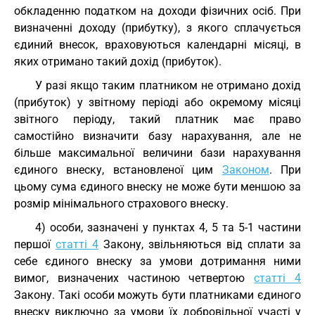
обкладенню податком на доходи фізичних осіб. При
визначенні доходу (прибутку), з якого сплачується
єдиний внесок, враховуються календарні місяці, в
яких отримано такий дохід (прибуток).
У разі якщо таким платником не отримано дохід
(прибуток) у звітному періоді або окремому місяці
звітного періоду, такий платник має право
самостійно визначити базу нарахування, але не
більше максимальної величини бази нарахування
єдиного внеску, встановленої цим
Законом
. При
цьому сума єдиного внеску не може бути меншою за
розмір мінімального страхового внеску.
4) особи, зазначені у пунктах 4, 5 та 5-1 частини
першої
статті 4
Закону, звільняються від сплати за
себе єдиного внеску за умови дотримання ними
вимог, визначених частиною четвертою
статті 4
Закону. Такі особи можуть бути платниками єдиного
внеску виключно за умови їх добровільної участі у