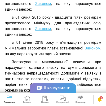
встановленого
Законом
, на яку нараховується
єдиний внесок;
з 01 січня 2016 року - двадцяти п’яти розмірам
прожиткового мінімуму для працездатних осіб,
встановленого
Законом
, на яку нараховується
єдиний внесок;
з 01 січня 2018 року - п’ятнадцяти розмірам
мінімальної заробітної плати, встановленої
Законом
,
на яку нараховується єдиний внесок.
Застосування максимальної величини при
нарахуванні єдиного внеску на суми допомоги з
тимчасової непрацездатності, допомоги у зв’язку з
вагітністю та пологами, оплати щорічної відпустки,
період яких більше одного місяця, здійснюється
ШІ-консультант
окремо за кожний місяць.
Якщо нарахування заробітної плати
0
Документи
Головна
Новини
Консультації
Календар
Сервіси
здійснюється за попередній період, зокрема у зв’язку