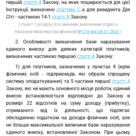
першій
статті 4
Закону, на яких поширюється дія цієї
Інструкції, визначено
статтею 7
, а для резидента Дія
Сіті - частиною 14-1
статті 8
Закону.
( Пункт 1 розділу III із змінами, внесеними згідно з
Наказом Міністерства фінансів
№ 216 від 28.07.2022
)
2. Особливості визначення бази нарахування
єдиного внеску для деяких категорій платників,
визначених частиною першою
статті 4
Закону:
1) для платників, зазначених у пунктах 4 (крім
фізичних осіб - підприємців, які обрали спрощену
систему оподаткування) та 5 частини першої
статті 4
Закону, які не мають основного місця роботи, єдиний
внесок встановлюється відповідно до Закону в
розмірі 22 відсотків на суму доходу (прибутку),
отриманого від їх діяльності, що підлягає
обкладенню податком на доходи фізичних осіб, але
не більше максимальної величини бази нарахування
єдиного внеску, встановленої Законом. При цьому