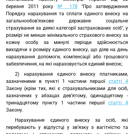
березня 2011 року
№ 178
"Про затвердження
Порядку нарахування та сплати єдиного внеску на
загальнообов’язкове державне соціальне
страхування за деякі категорії застрахованих осіб", у
розмірі не менше мінімального страхового внеску за
кожну особу за минулі періоди здійснюється
виходячи з розміру єдиного внеску, що діяв на день
нарахування допомоги, компенсації або грошового
забезпечення, на які нараховується єдиний внесок;
2) нарахування єдиного внеску платниками,
зазначеними в пункті 1 частини першої
статті 4
Закону (крім тих, які є страхувальниками для осіб,
зазначених у абзацах дев’ятому, одинадцятому -
тринадцятому пункту 1 частини першої
статті 4
Закону.
Нарахування єдиного внеску за осіб, які
перебувають у відпустці у зв’язку з вагітністю та