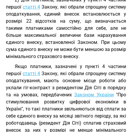
першої
статті 4
Закону, які обрали спрощену систему
оподаткування, єдиний внесок встановлюється у
розмірі 22 відсотків на суму, що визначається
такими платниками самостійно для себе, але не
більше максимальної величини бази нарахування
єдиного внеску, встановленої Законом. При цьому
сума єдиного внеску не може бути меншою за розмір
мінімального страхового внеску.
Якщо платники, зазначені у пункті 4 частини
першої
статті 4
Закону, які обрали спрощену систему
оподаткування, мають основне місце роботи або
уклали гіг-контракт з резидентом Дія Сіті в порядку
та на умовах, передбачених
Законом України
"Про
стимулювання розвитку цифрової економіки в
Україні", то такі платники звільняються від сплати за
себе єдиного внеску за місяці звітного періоду, за які
роботодавець (резидент Дія Сіті) сплатив страховий
внесок за них у розмірі не менше мінімального