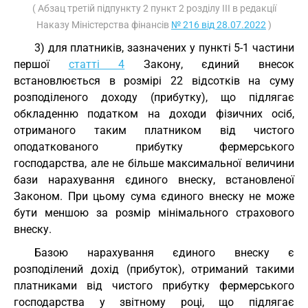
( Абзац третій підпункту 2 пункт 2 розділу III в редакції
Наказу Міністерства фінансів
№ 216 від 28.07.2022
)
3) для платників, зазначених у пункті 5-1 частини
першої
статті 4
Закону, єдиний внесок
встановлюється в розмірі 22 відсотків на суму
розподіленого доходу (прибутку), що підлягає
обкладенню податком на доходи фізичних осіб,
отриманого таким платником від чистого
оподаткованого прибутку фермерського
господарства, але не більше максимальної величини
бази нарахування єдиного внеску, встановленої
Законом. При цьому сума єдиного внеску не може
бути меншою за розмір мінімального страхового
внеску.
Базою нарахування єдиного внеску є
розподілений дохід (прибуток), отриманий такими
платниками від чистого прибутку фермерського
господарства у звітному році, що підлягає