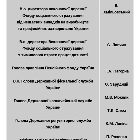
В.
В.о. директора виконавчої дирекції
Хмільовський
Фонду соціального страхування
від нещасних випадків на виробництві
та професійних захворювань України
В.о. директора Виконавчої дирекції
С. Лапчик
Фонду соціального страхування
з тимчасової втрати працездатності
Голова правління Пенсійного фонду України
Т.А. Нагорна
В.о. Голови Державної фіскальної служби
О. Зарудний
України
М.В. Мокляк
Голова Державної казначейської служби
України
Т.Я. Слюз
Голова Державної регуляторної служби
К.М. Ляпіна
України
П. Розенко