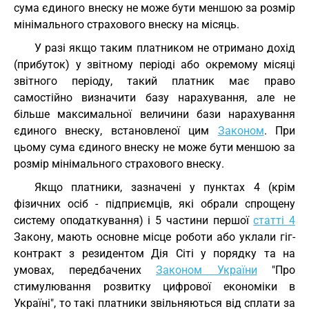
сума єдиного внеску не може бути меншою за розмір
мінімального страхового внеску на місяць.
У разі якщо таким платником не отримано дохід
(прибуток) у звітному періоді або окремому місяці
звітного періоду, такий платник має право
самостійно визначити базу нарахування, але не
більше максимальної величини бази нарахування
єдиного внеску, встановленої цим
Законом
. При
цьому сума єдиного внеску не може бути меншою за
розмір мінімального страхового внеску.
Якщо платники, зазначені у пунктах 4 (крім
фізичних осіб - підприємців, які обрали спрощену
систему оподаткування) і 5 частини першої
статті 4
Закону, мають основне місце роботи або уклали гіг-
контракт з резидентом Дія Сіті у порядку та на
умовах, передбачених
Законом України
"Про
стимулювання розвитку цифрової економіки в
Україні", то такі платники звільняються від сплати за