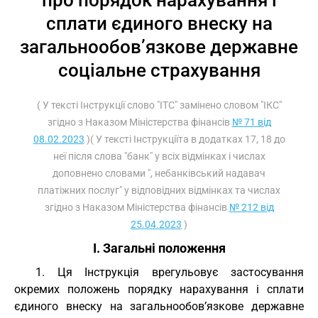
про порядок нарахування і
сплати єдиного внеску на
загальнообов’язкове державне
соціальне страхування
( У тексті Інструкції слово "ІТС" замінено словом "ІКС"
згідно з Наказом Міністерства фінансів
№ 71 від
08.02.2023
)( У тексті Інструкціїта в додатках 17, 18 до
неї після слова "банк" у всіх відмінках і числах
доповнено словами ", небанківський надавач
платіжних послуг" у відповідних відмінках та числах
згідно з Наказом Міністерства фінансів
№ 212 від
25.04.2023
)
I. Загальні положення
1. Ця Інструкція врегульовує застосування
окремих положень порядку нарахування і сплати
єдиного внеску на загальнообов’язкове державне