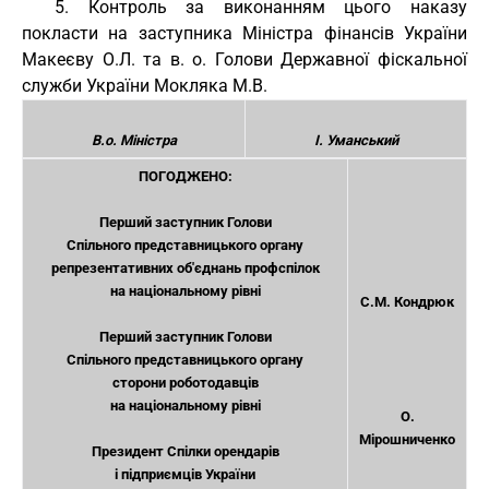
5. Контроль за виконанням цього наказу
покласти на заступника Міністра фінансів України
Макеєву О.Л. та в. о. Голови Державної фіскальної
служби України Мокляка М.В.
В.о. Міністра
І. Уманський
ПОГОДЖЕНО:
Перший заступник Голови
Спільного представницького органу
репрезентативних об'єднань профспілок
на національному рівні
С.М. Кондрюк
Перший заступник Голови
Спільного представницького органу
сторони роботодавців
на національному рівні
О.
Мірошниченко
Президент Спілки орендарів
і підприємців України