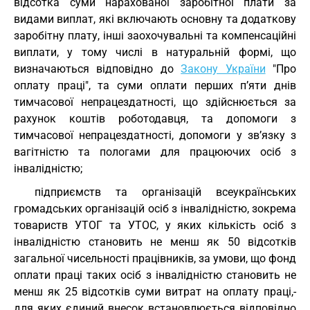
відсотка суми нарахованої заробітної плати за
видами виплат, які включають основну та додаткову
заробітну плату, інші заохочувальні та компенсаційні
виплати, у тому числі в натуральній формі, що
визначаються відповідно до
Закону України
"Про
оплату праці", та суми оплати перших п’яти днів
тимчасової непрацездатності, що здійснюється за
рахунок коштів роботодавця, та допомоги з
тимчасової непрацездатності, допомоги у зв’язку з
вагітністю та пологами для працюючих осіб з
інвалідністю;
підприємств та організацій всеукраїнських
громадських організацій осіб з інвалідністю, зокрема
товариств УТОГ та УТОС, у яких кількість осіб з
інвалідністю становить не менш як 50 відсотків
загальної чисельності працівників, за умови, що фонд
оплати праці таких осіб з інвалідністю становить не
менш як 25 відсотків суми витрат на оплату праці,-
для яких єдиний внесок встановлюється відповідно