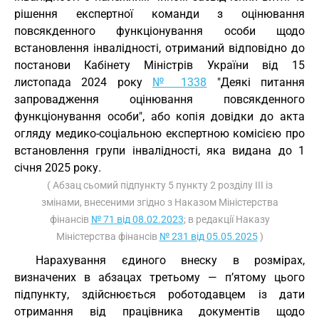
рішення експертної команди з оцінювання
повсякденного функціонування особи щодо
встановлення інвалідності, отриманий відповідно до
постанови Кабінету Міністрів України від 15
листопада 2024 року
№ 1338
"Деякі питання
запровадження оцінювання повсякденного
функціонування особи", або копія довідки до акта
огляду медико-соціальною експертною комісією про
встановлення групи інвалідності, яка видана до 1
січня 2025 року.
( Абзац сьомий підпункту 5 пункту 2 розділу III із
змінами, внесеними згідно з Наказом Міністерства
фінансів
№ 71 від 08.02.2023
; в редакції Наказу
Міністерства фінансів
№ 231 від 05.05.2025
)
Нарахування єдиного внеску в розмірах,
визначених в абзацах третьому — п’ятому цього
підпункту, здійснюється роботодавцем із дати
отримання від працівника документів щодо