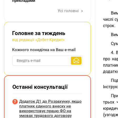
прикладами
Усі головні
Вим
числі с
строк.
Головне за тиждень
Вим
від редакції «Дебет-Кредит»
Сум
Кожного понеділка на Ваш e-mail
4. 
про на
платни
додатко
Под
Останні консультації
Інструкц
При
Додаток Д1 до Розрахунку, якщо
трьох 
платник єдиного внеску не
юридичн
використовує працю ФО на
(узгодж
умовах трудового договору