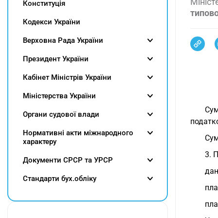
Мініст
Конституція
типово
Кодекси України
Верховна Рада України
Президент України
Кабінет Міністрів України
Міністерства України
Сум
Органи судової влади
податк
Нормативні акти міжнародного
Сум
характеру
3. 
Документи СРСР та УРСР
дан
Cтандарти бух.обліку
пла
пла