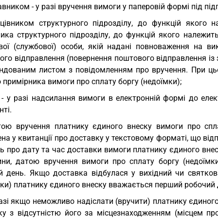
вником - у разі вручення вимоги у паперовій формі під пі
цівником структурного підрозділу, до функцій якого н
ика структурного підрозділу, до функцій якого належить 
вої (службової) особи, якій надані повноваження на ви
ого відправлення (повернення поштового відправлення із 
ндованим листом з повідомленням про вручення. При ць
 примірника вимоги про сплату боргу (недоїмки);
 - у разі надсилання вимоги в електронній формі до еле
ті.
ою вручення платнику єдиного внеску вимоги про спла
на у квитанції про доставку у текстовому форматі, що ві
ь про дату та час доставки вимоги платнику єдиного внес
ини, датою вручення вимоги про сплату боргу (недоїмк
й день. Якщо доставка відбулася у вихідний чи святков
мки) платнику єдиного внеску вважається перший робочий 
азі якщо неможливо надіслати (вручити) платнику єдиног
зку з відсутністю його за місцезнаходженням (місцем пр