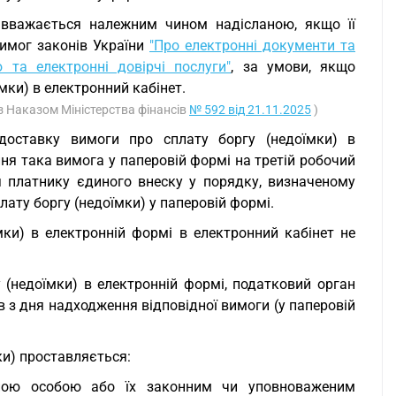
 вважається належним чином надісланою, якщо її
вимог законів України
"Про електронні документи та
 та електронні довірчі послуги"
, за умови, якщо
мки) в електронний кабінет.
 з Наказом Міністерства фінансів
№ 592 від 21.11.2025
)
доставку вимоги про сплату боргу (недоїмки) в
ння така вимога у паперовій формі на третій робочий
я платнику єдиного внеску у порядку, визначеному
ату боргу (недоїмки) у паперовій формі.
ки) в електронній формі в електронний кабінет не
 (недоїмки) в електронній формі, податковий орган
в з дня надходження відповідної вимоги (у паперовій
ки) проставляється:
чною особою або їх законним чи уповноваженим