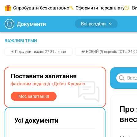
Спробувати безкоштовно
Оформити передплату
Ви
Документи
Всі розділи
ВАЖЛИВІ ТЕМИ
🔉Підсумки тижня. 27-31 липня
💔 НОВИЙ (!) перелік ТОТ з 24.06
Поставити запитання
фахівцям редакції «Дебет-Кредит»
Моє запитання
Про 
внес
Усі документи