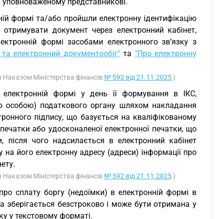
и уповноваженому представникові.
нній формі та/або пройшли електронну ідентифікацію
 отримувати документ через електронний кабінет,
ектронній формі засобами електронного зв’язку з
 та електронний документообіг"
та
"Про електронну
 з Наказом Міністерства фінансів
№ 592 від 21.11.2025
)
 електронній формі у день її формування в ІКС,
ою особою) податкового органу шляхом накладання
тронного підпису, що базується на кваліфікованому
ї печатки або удосконаленої електронної печатки, що
и, після чого надсилається в електронний кабінет
 на його електронну адресу (адреси) інформації про
ету.
 з Наказом Міністерства фінансів
№ 592 від 21.11.2025
)
про сплату боргу (недоїмки) в електронній формі в
а зберігається безстроково і може бути отримана у
вку у текстовому форматі.