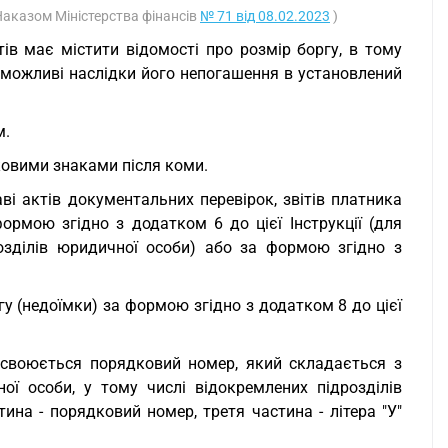
 Наказом Міністерства фінансів
№ 71 від 08.02.2023
)
тів має містити відомості про розмір боргу, в тому
та можливі наслідки його непогашення в установлений
м.
ковими знаками після коми.
ві актів документальних перевірок, звітів платника
ормою згідно з додатком 6 до цієї Інструкції (для
озділів юридичної особи) або за формою згідно з
у (недоїмки) за формою згідно з додатком 8 до цієї
исвоюється порядковий номер, який складається з
ої особи, у тому числі відокремлених підрозділів
тина - порядковий номер, третя частина - літера "У"