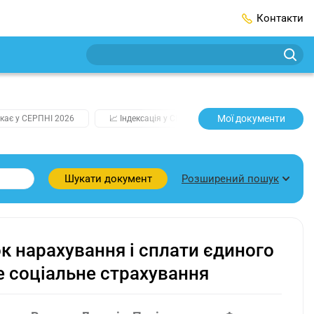
Контакти
Мої документи
кає у СЕРПНІ 2026
📈 Індексація у СЕРПНІ
2️⃣0️⃣2️⃣7️⃣ Усі клю
Розширений пошук
Шукати документ
к нарахування і сплати єдиного
 соціальне страхування