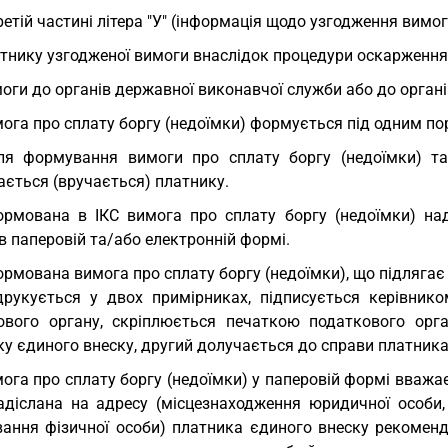
ретій частині літера "У" (інформація щодо узгодження вимо
тнику узгодженої вимоги внаслідок процедури оскарження
оги до органів державної виконавчої служби або до органів
ога про сплату боргу (недоїмки) формується під одним п
ля формування вимоги про сплату боргу (недоїмки) та
ається (вручається) платнику.
рмована в ІКС вимога про сплату боргу (недоїмки) на
в паперовій та/або електронній формі.
рмована вимога про сплату боргу (недоїмки), що підлягає 
друкується у двох примірниках, підписується керівни
ового органу, скріплюється печаткою податкового орг
у єдиного внеску, другий долучається до справи платника
ога про сплату боргу (недоїмки) у паперовій формі вваж
адіслана на адресу (місцезнаходження юридичної особи,
вання фізичної особи) платника єдиного внеску рекомен