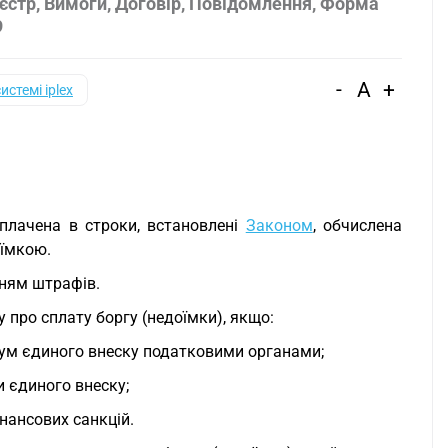
єстр, Вимоги, Договір, Повідомлення, Форма
9
-
A
+
системі iplex
плачена в строки, встановлені
Законом
, обчислена
оїмкою.
нням штрафів.
 про сплату боргу (недоїмки), якщо:
сум єдиного внеску податковими органами;
и єдиного внеску;
нансових санкцій.