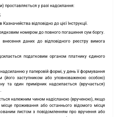
ги) проставляється у разі надсилання:
;
 Казначейства відповідно до цієї Інструкції.
орядковим номером до повного погашення сум боргу.
 внесення даних до відповідного реєстру вимога
дсилається податковим органом платнику єдиного
надсиланню у паперовій формі, у день її формування
ком (його заступником або уповноваженою особою)
ану та один примірник надсилається (вручається)
.
ається належним чином надісланою (врученою), якщо
 місце проживання або останнього відомого місця
дованим листом з повідомленням про вручення або