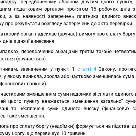
ипадку, передбаченому абзацом другим цього пункту, 
ідним податковим органом протягом 15 робочих днів з
рки, а за наявності заперечень платника єдиного вне
у про результати розгляду заперечень до акта перевірки.
атковий орган надсилає (вручає) вимогу про сплату боргу
 днів з дня її винесення.
ипадках, передбачених абзацами третім та/або четвертим
ається (вручається):
тникам, зазначеним у пункті 1
статті 4
Закону, протяг
, у якому виникла, зросла або частково зменшилась сума н
фінансових санкцій).
 частковим зменшенням суми недоїмки зі сплати єдиного вн
лей цього пункту вважається зменшення загальної суми
вані та несплачені суми єдиного внеску (фінансових с
ось таке зменшення.
ога про сплату боргу (недоїмки) формується на підставі д
 суму боргу, що перевищує 10 гривень.