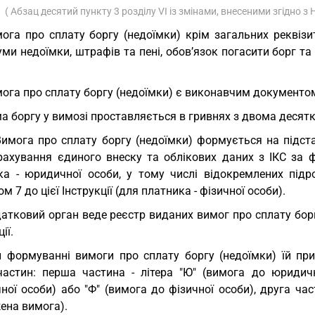
( Абзац десятий пункту 3 розділу VI із змінами, внесеними згідно з
ога про сплату боргу (недоїмки) крім загальних реквізи
уми недоїмки, штрафів та пені, обов’язок погасити борг 
ога про сплату боргу (недоїмки) є виконавчим документо
а боргу у вимозі проставляється в гривнях з двома десят
Вимога про сплату боргу (недоїмки) формується на підста
рахування єдиного внеску та облікових даних з ІКС за ф
ка - юридичної особи, у тому числі відокремлених підр
м 7 до цієї Інструкції (для платника - фізичної особи).
атковий орган веде реєстр виданих вимог про сплату борг
ії.
 формуванні вимоги про сплату боргу (недоїмки) їй пр
частин: перша частина - літера "Ю" (вимога до юридичн
ої особи) або "Ф" (вимога до фізичної особи), друга час
ена вимога).