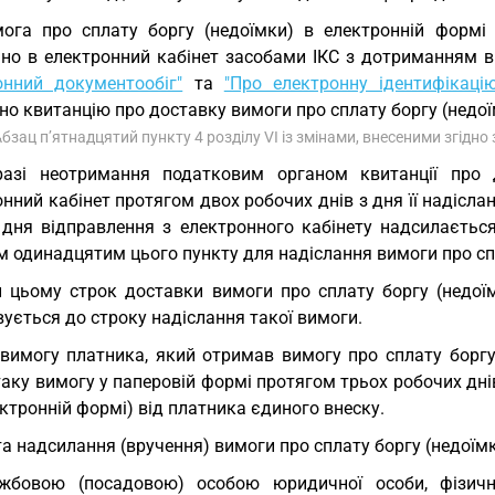
ога про сплату боргу (недоїмки) в електронній формі
ано в електронний кабінет засобами ІКС з дотриманням 
онний документообіг"
та
"Про електронну ідентифікацію
о квитанцію про доставку вимоги про сплату боргу (недої
Абзац п’ятнадцятий пункту 4 розділу VI із змінами, внесеними згідно
разі неотримання податковим органом квитанції про 
нний кабінет протягом двох робочих днів з дня її надісла
 дня відправлення з електронного кабінету надсилаєтьс
 одинадцятим цього пункту для надіслання вимоги про спл
 цьому строк доставки вимоги про сплату боргу (недоїм
ується до строку надіслання такої вимоги.
вимогу платника, який отримав вимогу про сплату боргу
аку вимогу у паперовій формі протягом трьох робочих дні
ктронній формі) від платника єдиного внеску.
а надсилання (вручення) вимоги про сплату боргу (недоїм
ужбовою (посадовою) особою юридичної особи, фізи