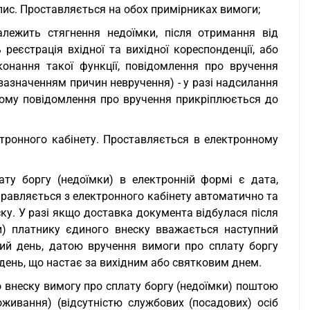
дпис. Проставляється на обох примірниках вимоги;
алежить стягнення недоїмки, після отримання від
реєстрація вхідної та вихідної кореспонденції, або
конання такої функції, повідомлення про вручення
зазначенням причин невручення) - у разі надсилання
ому повідомлення про вручення прикріплюється до
ктронного кабінету. Проставляється в електронному
ту боргу (недоїмки) в електронній формі є дата,
дправляється з електронного кабінету автоматично та
ку. У разі якщо доставка документа відбулася після
и) платнику єдиного внеску вважається наступний
ий день, датою вручення вимоги про сплату боргу
день, що настає за вихідним або святковим днем.
о внеску вимогу про сплату боргу (недоїмки) поштою
оживання) (відсутністю службових (посадових) осіб