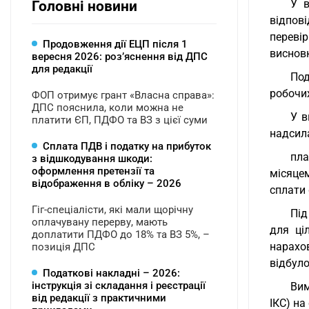
У в
Головні новини
відпов
переві
Продовження дії ЕЦП після 1
висновк
вересня 2026: розʼяснення від ДПС
для редакції
Под
робочих
ФОП отримує грант «Власна справа»:
ДПС пояснила, коли можна не
У в
платити ЄП, ПДФО та ВЗ з цієї суми
надсил
Сплата ПДВ і податку на прибуток
пла
з відшкодування шкоди:
оформлення претензії та
місяцем
відображення в обліку – 2026
сплати 
Гіг-спеціалісти, які мали щорічну
Під
оплачувану перерву, мають
для ці
доплатити ПДФО до 18% та ВЗ 5%, –
нарахо
позиція ДПС
відбул
Податкові накладні – 2026:
інструкція зі складання і реєстрації
Вим
від редакції з практичними
ІКС) на