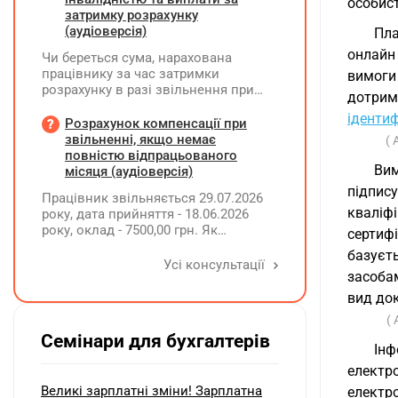
особис
затримку розрахунку
(аудіоверсія)
Пла
онлайн
Чи береться сума, нарахована
працівнику за час затримки
вимоги
розрахунку в разі звільнення при
дотрим
обчсиленні середньомісячної
ідентиф
заробітної плати (винагороди), для
Розрахунок компенсації при
розрахунку внеску на підтримку
звільненні, якщо немає
( 
працевлаштування осіб з
повністю відпрацьованого
інвалідністю?
Вим
місяця (аудіоверсія)
підпис
Працівник звільняється 29.07.2026
кваліф
року, дата прийняття - 18.06.2026
року, оклад - 7500,00 грн. Як
сертифі
розрахувати компенсацію трьох
базуєт
невикористаних днів відпустки при
Усі консультації
засоба
звільненні?
вид док
( 
Семінари для бухгалтерів
Інф
електр
Великі зарплатні зміни! Зарплатна
електро