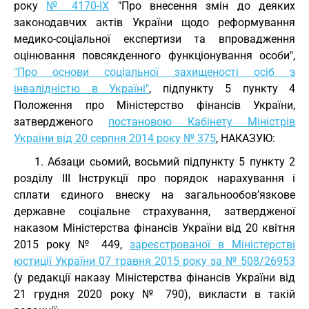
року
№ 4170-IX
"Про внесення змін до деяких
законодавчих актів України щодо реформування
медико-соціальної експертизи та впровадження
оцінювання повсякденного функціонування особи",
"Про основи соціальної захищеності осіб з
інвалідністю в Україні"
, підпункту 5 пункту 4
Положення про Міністерство фінансів України,
затвердженого
постановою Кабінету Міністрів
України від 20 серпня 2014 року № 375
, НАКАЗУЮ:
1. Абзаци сьомий, восьмий підпункту 5 пункту 2
розділу III Інструкції про порядок нарахування і
сплати єдиного внеску на загальнообов’язкове
державне соціальне страхування, затвердженої
наказом Міністерства фінансів України від 20 квітня
2015 року № 449,
зареєстрованої в Міністерстві
юстиції України 07 травня 2015 року за № 508/26953
(у редакції наказу Міністерства фінансів України від
21 грудня 2020 року № 790), викласти в такій