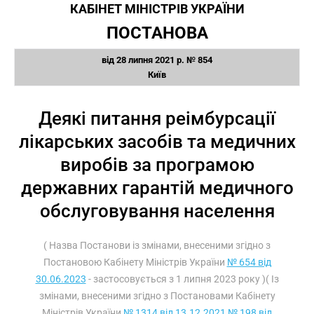
КАБІНЕТ МІНІСТРІВ УКРАЇНИ
ПОСТАНОВА
від 28 липня 2021 р. № 854
Київ
Деякі питання реімбурсації
лікарських засобів та медичних
виробів за програмою
державних гарантій медичного
обслуговування населення
( Назва Постанови із змінами, внесеними згідно з
Постановою Кабінету Міністрів України
№ 654 від
30.06.2023
- застосовується з 1 липня 2023 року )( Із
змінами, внесеними згідно з Постановами Кабінету
Міністрів України
№ 1314 від 13.12.2021
№ 198 від