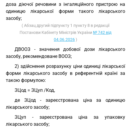
доза діючої речовини з інгаляційного пристрою на
одиницю лікарської форми такого лікарського
засобу;
( Абзац другий підпункту 1 пункту 8 в редакції
Постанови Кабінету Міністрів України
№ 742 від
04.06.2026
)
ДВООЗ - значення добової дози лікарського
засобу, рекомендоване ВООЗ;
2) здійснення розрахунку ціни одиниці лікарської
форми лікарського засобу в референтній країні за
такою формулою:
ЗЦод = ЗЦуп /Код,
де ЗЦод - зареєстрована ціна за одиницю
лікарського засобу;
ЗЦуп - зареєстрована ціна за упаковку
лікарського засобу;