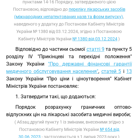
пунктами 14-16 Порядку, затвердженого цією
Постановою, відповідно до
переліку лікарських засобів
(міжнародних непатентованих назв та форм випуску)
,
наведеного у додатку до Постанови Кабінету Міністрів
України № 1380 від 03.12.2024, згідно з Постановою
Кабінету Міністрів України
№ 1380 від 03.12.2024
)
Відповідно до частини сьомої
статті 9
та пункту 5
розділу IV "Прикінцеві та перехідні положення"
Закону України
"Про державні фінансові гарантії
медичного обслуговування населення"
,
статей 5
і
13
Закону України "Про ціни і ціноутворення" Кабінет
Міністрів України постановляє:
1. Затвердити такі, що додаються:
Порядок розрахунку граничних оптово-
відпускних цін на лікарські засобита медичні вироби;
( Абзац другий пункту 1 із змінами, внесеними згідно з
Постановою Кабінету Міністрів України
№ 654 від
30.06.2023
- застосовується з 1 липня 2023 року )