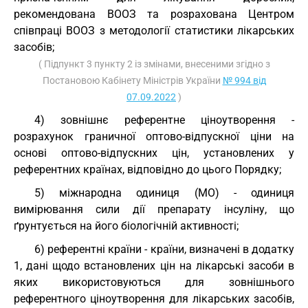
рекомендована ВООЗ та розрахована Центром
співпраці ВООЗ з методології статистики лікарських
засобів;
( Підпункт 3 пункту 2 із змінами, внесеними згідно з
Постановою Кабінету Міністрів України
№ 994 від
07.09.2022
)
4) зовнішнє референтне ціноутворення -
розрахунок граничної оптово-відпускної ціни на
основі оптово-відпускних цін, установлених у
референтних країнах, відповідно до цього Порядку;
5) міжнародна одиниця (МО) - одиниця
вимірювання сили дії препарату інсуліну, що
ґрунтується на його біологічній активності;
6) референтні країни - країни, визначені в додатку
1, дані щодо встановлених цін на лікарські засоби в
яких використовуються для зовнішнього
референтного ціноутворення для лікарських засобів,