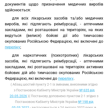
документів щодо призначення медичних виробів
здійснюється:
для всіх лікарських засобів та/або медичних
виробів, які підлягають реімбурсації, - аптечними
закладами, які розташовані на територіях, на яких
ведуться (велися) бойові дії або тимчасово
окупованих Російською Федерацією, які включені до
переліку
;
для наркотичних (психотропних) лікарських
засобів, які підлягають реімбурсації, - аптечними
закладами, які розташовані на територіях активних
бойових дій або тимчасово окупованих Російською
Федерацією, які включені до
переліку
.
( Абзац шостий пункту 2-1 із змінами, внесеними згідно
з Постановою Кабінету Міністрів України
№ 635 від
20.05.2026
)( Постанову доповнено пунктом 2-1 згідно з
Постановою Кабінету Міністрів України
№ 198 від
05.03.2022
- застосовується з 24 лютого 2022 року; в