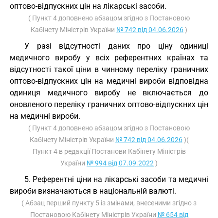
оптово-відпускних цін на лікарські засоби.
( Пункт 4 доповнено абзацом згідно з Постановою
Кабінету Міністрів України
№ 742 від 04.06.2026
)
У разі відсутності даних про ціну одиниці
медичного виробу у всіх референтних країнах та
відсутності такої ціни в чинному переліку граничних
оптово-відпускних цін на медичні вироби відповідна
одиниця медичного виробу не включається до
оновленого переліку граничних оптово-відпускних цін
на медичні вироби.
( Пункт 4 доповнено абзацом згідно з Постановою
Кабінету Міністрів України
№ 742 від 04.06.2026
)(
Пункт 4 в редакції Постанови Кабінету Міністрів
України
№ 994 від 07.09.2022
)
5. Референтні ціни на лікарські засоби та медичні
вироби визначаються в національній валюті.
( Абзац перший пункту 5 із змінами, внесеними згідно з
Постановою Кабінету Міністрів України
№ 654 від