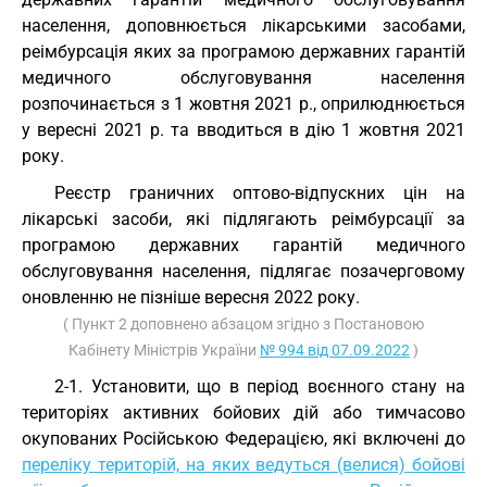
населення, доповнюється лікарськими засобами,
реімбурсація яких за програмою державних гарантій
медичного обслуговування населення
розпочинається з 1 жовтня 2021 р., оприлюднюється
у вересні 2021 р. та вводиться в дію 1 жовтня 2021
року.
Реєстр граничних оптово-відпускних цін на
лікарські засоби, які підлягають реімбурсації за
програмою державних гарантій медичного
обслуговування населення, підлягає позачерговому
оновленню не пізніше вересня 2022 року.
( Пункт 2 доповнено абзацом згідно з Постановою
Кабінету Міністрів України
№ 994 від 07.09.2022
)
2-1. Установити, що в період воєнного стану на
територіях активних бойових дій або тимчасово
окупованих Російською Федерацією, які включені до
переліку територій, на яких ведуться (велися) бойові