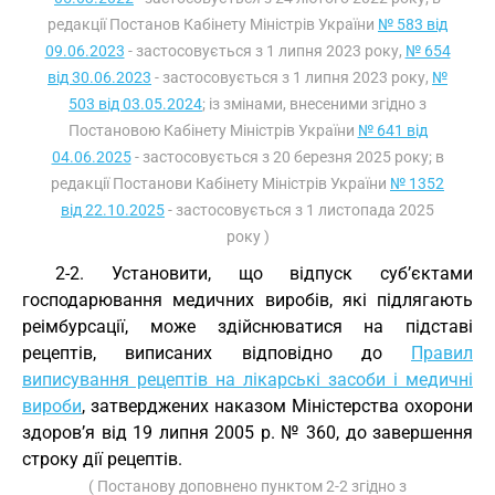
редакції Постанов Кабінету Міністрів України
№ 583 від
09.06.2023
- застосовується з 1 липня 2023 року,
№ 654
від 30.06.2023
- застосовується з 1 липня 2023 року,
№
503 від 03.05.2024
; із змінами, внесеними згідно з
Постановою Кабінету Міністрів України
№ 641 від
04.06.2025
- застосовується з 20 березня 2025 року; в
редакції Постанови Кабінету Міністрів України
№ 1352
від 22.10.2025
- застосовується з 1 листопада 2025
року )
2-2. Установити, що відпуск суб’єктами
господарювання медичних виробів, які підлягають
реімбурсації, може здійснюватися на підставі
рецептів, виписаних відповідно до
Правил
виписування рецептів на лікарські засоби і медичні
вироби
, затверджених наказом Міністерства охорони
здоров’я від 19 липня 2005 р. № 360, до завершення
строку дії рецептів.
( Постанову доповнено пунктом 2-2 згідно з