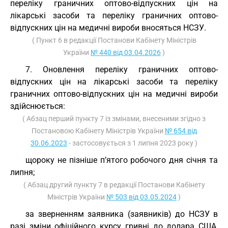
переліку граничних оптово-відпускних цін на
лікарські засоби та переліку граничних оптово-
відпускних цін на медичні вироби вносяться НСЗУ.
( Пункт 6 в редакції Постанови Кабінету Міністрів
України
№ 440 від 03.04.2026
)
7. Оновлення переліку граничних оптово-
відпускних цін на лікарські засоби та переліку
граничних оптово-відпускних цін на медичні вироби
здійснюється:
( Абзац перший пункту 7 із змінами, внесеними згідно з
Постановою Кабінету Міністрів України
№ 654 від
30.06.2023
- застосовується з 1 липня 2023 року )
щороку не пізніше п’ятого робочого дня січня та
липня;
( Абзац другий пункту 7 в редакції Постанови Кабінету
Міністрів України
№ 503 від 03.05.2024
)
за зверненням заявника (заявників) до НСЗУ в
разі зміни офіційного курсу гривні до долара США,