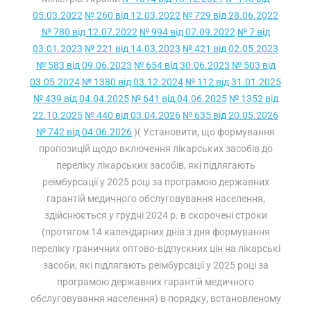
05.03.2022
№ 260 від 12.03.2022
№ 729 від 28.06.2022
№ 780 від 12.07.2022
№ 994 від 07.09.2022
№ 7 від
03.01.2023
№ 221 від 14.03.2023
№ 421 від 02.05.2023
№ 583 від 09.06.2023
№ 654 від 30.06.2023
№ 503 від
03.05.2024
№ 1380 від 03.12.2024
№ 112 від 31.01.2025
№ 439 від 04.04.2025
№ 641 від 04.06.2025
№ 1352 від
22.10.2025
№ 440 від 03.04.2026
№ 635 від 20.05.2026
№ 742 від 04.06.2026
)( Установити, що формування
пропозицій щодо включення лікарських засобів до
переліку лікарських засобів, які підлягають
реімбурсації у 2025 році за програмою державних
гарантій медичного обслуговування населення,
здійснюється у грудні 2024 р. в скорочені строки
(протягом 14 календарних днів з дня формування
переліку граничних оптово-відпускних цін на лікарські
засоби, які підлягають реімбурсації у 2025 році за
програмою державних гарантій медичного
обслуговування населення) в порядку, встановленому