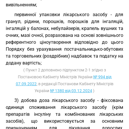
вивільненням;
первинної упаковки лікарського засобу - для
гранул, рідини, порошків, порошків для інгаляцій,
інгаляцій у балонах, небулайзерів, крапель вушних та
очних, мазі очної, розрахована на основі зовнішнього
референтного ціноутворення відповідно до цього
Порядку без урахування постачальницько-збутових
та торговельних (роздрібних) надбавок та податку на
додану вартість;
( Пункт 2 доповнено підпунктом 2-1 згідно з
Постановою Кабінету Міністрів України
№ 994 від
07.09.2022
; в редакції Постанови Кабінету Міністрів
України
№ 1380 від 03.12.2024
)
3) добова доза лікарського засобу - фіксована
одиниця споживання лікарського засобу (крім
препаратів інсуліну та комбінованих лікарських
засобів), що використовується за основним
призначенням для лікування дорослих,