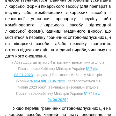
вироби зазначається гранична оптово-відпускна ціна
лікарської форми лікарського засобу (для препаратів
інсуліну або комбінованих лікарських засобів -
первинної упаковки препарату інсуліну або
комбінованого лікарського засобу відповідної
лікарської форми), одиниці медичного виробу, що
міститься в переліку граничних оптово-відпускних цін
на лікарські засоби та/або переліку граничних
оптово-відпускних цін на медичні вироби, чинному на
дату його оновлення.
( Абзац другий пункту 4 із змінами, внесеними згідно з
Постановою Кабінету Міністрів України
№ 7 від
03.01.2023
; в редакції Постанови Кабінету Міністрів
України
№ 654 від 30.06.2023
- застосовується з 1
липня 2023 року; із змінами, внесеними згідно з
Постановою Кабінету Міністрів України
№ 742 від
04.06.2026
)
Якщо перелік граничних оптово-відпускних цін на
лікарські засоби, чинний на дату оновлення, не