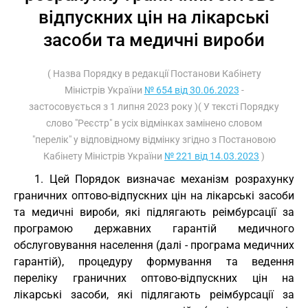
відпускних цін на лікарські
засоби та медичні вироби
( Назва Порядку в редакції Постанови Кабінету
Міністрів України
№ 654 від 30.06.2023
-
застосовується з 1 липня 2023 року )( У тексті Порядку
слово "Реєстр" в усіх відмінках замінено словом
"перелік" у відповідному відмінку згідно з Постановою
Кабінету Міністрів України
№ 221 від 14.03.2023
)
1. Цей Порядок визначає механізм розрахунку
граничних оптово-відпускних цін на лікарські засоби
та медичні вироби, які підлягають реімбурсації за
програмою державних гарантій медичного
обслуговування населення (далі - програма медичних
гарантій), процедуру формування та ведення
переліку граничних оптово-відпускних цін на
лікарські засоби, які підлягають реімбурсації за