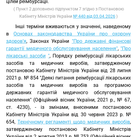
цілей реімбурсації.
( Пункт 2 доповнено підпунктом 7 згідно з Постановою
Кабінету Міністрів України
№ 440 від 03.04.2026
)
Інші терміни вживаються у значенні, наведеному
в
Основах законодавства України про охорону
здоров’я
, Законах України
"Про державні фінансові
гарантії медичного обслуговування населення"
,
"Про
лікарські засоби
"
, Порядку реімбурсації лікарських
засобів та медичних виробів, затвердженому
постановою Кабінету Міністрів України від 28 липня
2021 р. № 854 "Деякі питання реімбурсації лікарських
засобів та медичних виробів за програмою
державних гарантій медичного обслуговування
населення" (Офіційний вісник України, 2021 р., № 67,
ст. 4230), - із змінами, внесеними постановою
Кабінету Міністрів України від 30 червня 2023 р. №
654,
Технічному регламенті щодо медичних виробів
,
затвердженому постановою Кабінету Міністрів
України від 2 жовтня 2013 р. № 753 (Офіційний вісник