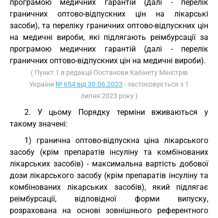
програмою медичних гарантій (далі - перелік
граничних оптово-відпускних цін на лікарські
засоби), та переліку граничних оптово-відпускних цін
на медичні вироби, які підлягають реімбурсації за
програмою медичних гарантій (далі - перелік
граничних оптово-відпускних цін на медичні вироби).
( Пункт 1 в редакції Постанови Кабінету Міністрів
України
№ 654 від 30.06.2023
- застосовується з 1
липня 2023 року )
2. У цьому Порядку терміни вживаються у
такому значені:
1) гранична оптово-відпускна ціна лікарського
засобу (крім препаратів інсуліну та комбінованих
лікарських засобів) - максимальна вартість добової
дози лікарського засобу (крім препаратів інсуліну та
комбінованих лікарських засобів), який підлягає
реімбурсації, відповідної форми випуску,
розрахована на основі зовнішнього референтного