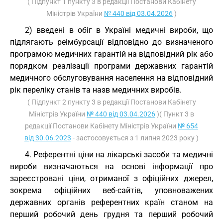
( Підпункт 1 пункту 3 в редакції Постанови Кабінету
Міністрів України
№ 440 від 03.04.2026
)
2) введені в обіг в Україні медичні вироби, що
підлягають реімбурсації відповідно до визначеного
програмою медичних гарантій на відповідний рік або
порядком реалізації програми державних гарантій
медичного обслуговування населення на відповідний
рік переліку станів та назв медичних виробів.
( Підпункт 2 пункту 3 в редакції Постанови Кабінету
Міністрів України
№ 440 від 03.04.2026
)( Пункт 3 в
редакції Постанови Кабінету Міністрів України
№ 654
від 30.06.2023
- застосовується з 1 липня 2023 року )
4. Референтні ціни на лікарські засоби та медичні
вироби визначаються на основі інформації про
зареєстровані ціни, отриманої з офіційних джерел,
зокрема офіційних веб-сайтів, уповноважених
державних органів референтних країн станом на
перший робочий день грудня та перший робочий