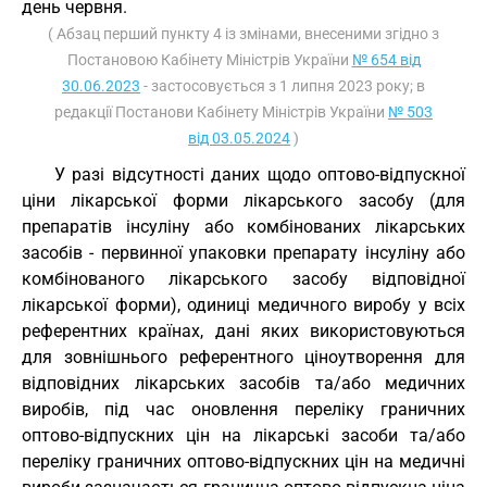
день червня.
( Абзац перший пункту 4 із змінами, внесеними згідно з
Постановою Кабінету Міністрів України
№ 654 від
30.06.2023
- застосовується з 1 липня 2023 року; в
редакції Постанови Кабінету Міністрів України
№ 503
від 03.05.2024
)
У разі відсутності даних щодо оптово-відпускної
ціни лікарської форми лікарського засобу (для
препаратів інсуліну або комбінованих лікарських
засобів - первинної упаковки препарату інсуліну або
комбінованого лікарського засобу відповідної
лікарської форми), одиниці медичного виробу у всіх
референтних країнах, дані яких використовуються
для зовнішнього референтного ціноутворення для
відповідних лікарських засобів та/або медичних
виробів, під час оновлення переліку граничних
оптово-відпускних цін на лікарські засоби та/або
переліку граничних оптово-відпускних цін на медичні