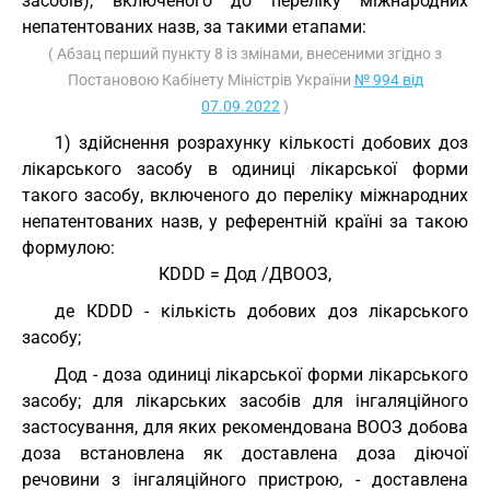
засобів), включеного до переліку міжнародних
непатентованих назв, за такими етапами:
( Абзац перший пункту 8 із змінами, внесеними згідно з
Постановою Кабінету Міністрів України
№ 994 від
07.09.2022
)
1) здійснення розрахунку кількості добових доз
лікарського засобу в одиниці лікарської форми
такого засобу, включеного до переліку міжнародних
непатентованих назв, у референтній країні за такою
формулою:
КDDD = Дод /ДВООЗ,
де КDDD - кількість добових доз лікарського
засобу;
Дод - доза одиниці лікарської форми лікарського
засобу; для лікарських засобів для інгаляційного
застосування, для яких рекомендована ВООЗ добова
доза встановлена як доставлена доза діючої
речовини з інгаляційного пристрою, - доставлена