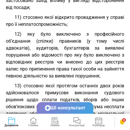
застосовано захід впливу у вигляді відсторонення
від посади;
11) стосовно якої відкрито провадження у справі
про її неплатоспроможність;
12) яку було виключено з професійного
об’єднання (спілки) правників (у тому числі
адвокатів), аудиторів, бухгалтерів за виявлені
порушення або відомості про яку було виключено з
відповідних реєстрів чи внесено до цих реєстрів
запис про припинення права такої особи на зайняття
певною діяльністю за виявлені порушення;
13) стосовно якої протягом останніх двох років
здійснювалося примусове виконання судового
рішення щодо сплати податків, зборів або інших
обов’язкових платежів, якщо загальна сума несплати
ШІ-консультант
дорівнює або перевищує 100 розмірів мінімальної
місячної заробітної плати, встановленої
0
Документи
Головна
Новини
Консультації
Календар
Сервіси
законодавством на період, у якому здійснювалося