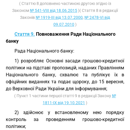
( Статтю 8 доповнено частиною другою згідно із
Законом
№ 541-VIII від 18.06.2015
)( Стаття 8 в редакції
Законів
№ 1919-III від 13.07.2000
,
№ 2478-VI від
09.07.2010
)
Стаття 9.
Повноваження Ради Національного
банку
Рада Національного банку:
1) розробляє Основні засади грошово-кредитної
політики на підставі пропозицій, наданих Правлінням
Національного банку, схвалює та публікує їх в
офіційних виданнях та подає щороку, до 15 вересня,
до Верховної Ради України для інформування;
( Пункт 1 частини першої статті 9 в редакції Закону
№
1811-IX від 19.10.2021
)
2) здійснює у встановленому нею порядку
контроль за проведенням грошово-кредитної
політики;