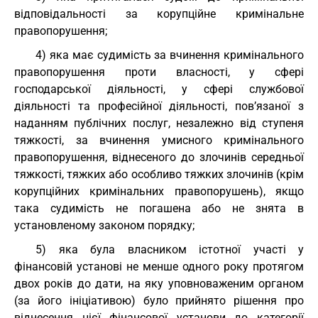
відповідальності за корупційне кримінальне
правопорушення;
4) яка має судимість за вчинення кримінального
правопорушення проти власності, у сфері
господарської діяльності, у сфері службової
діяльності та професійної діяльності, пов’язаної з
наданням публічних послуг, незалежно від ступеня
тяжкості, за вчинення умисного кримінального
правопорушення, віднесеного до злочинів середньої
тяжкості, тяжких або особливо тяжких злочинів (крім
корупційних кримінальних правопорушень), якщо
така судимість не погашена або не знята в
установленому законом порядку;
5) яка була власником істотної участі у
фінансовій установі не менше одного року протягом
двох років до дати, на яку уповноваженим органом
(за його ініціативою) було прийнято рішення про
віднесення цієї фінансової установи до категорії