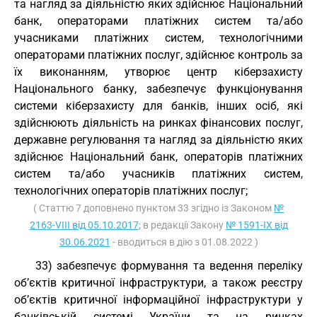
та нагляд за діяльністю яких здійснює Національний
банк, операторами платіжних систем та/або
учасниками платіжних систем, технологічними
операторами платіжних послуг, здійснює контроль за
їх виконанням, утворює центр кіберзахисту
Національного банку, забезпечує функціонування
системи кіберзахисту для банків, інших осіб, які
здійснюють діяльність на ринках фінансових послуг,
державне регулювання та нагляд за діяльністю яких
здійснює Національний банк, операторів платіжних
систем та/або учасників платіжних систем,
технологічних операторів платіжних послуг;
( Статтю 7 доповнено пунктом 33 згідно із Законом
№
2163-VIII від 05.10.2017
; в редакції Закону
№ 1591-IX від
30.06.2021
- вводиться в дію з 01.08.2022 )
33) забезпечує формування та ведення переліку
об’єктів критичної інфраструктури, а також реєстру
об’єктів критичної інформаційної інфраструктури у
банківській системі України та на ринках