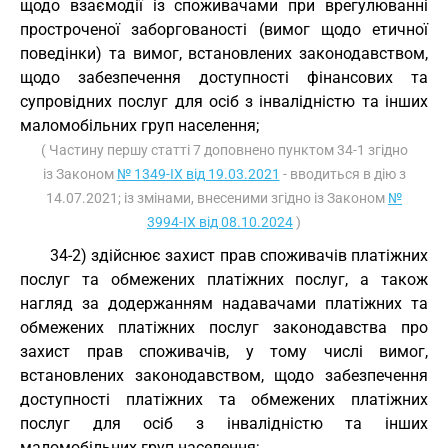
щодо взаємодії із споживачами при врегулюванні
простроченої заборгованості (вимог щодо етичної
поведінки) та вимог, встановлених законодавством,
щодо забезпечення доступності фінансових та
супровідних послуг для осіб з інвалідністю та інших
маломобільних груп населення;
( Частину першу статті 7 доповнено пунктом 34-1 згідно
із Законом
№ 1349-IX від 19.03.2021
- вводиться в дію з
14.07.2021; із змінами, внесеними згідно із Законом
№
3994-IX від 08.10.2024
)
34-2) здійснює захист прав споживачів платіжних
послуг та обмежених платіжних послуг, а також
нагляд за додержанням надавачами платіжних та
обмежених платіжних послуг законодавства про
захист прав споживачів, у тому числі вимог,
встановлених законодавством, щодо забезпечення
доступності платіжних та обмежених платіжних
послуг для осіб з інвалідністю та інших
маломобільних груп населення;