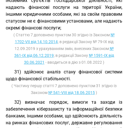
іноземних суб’єктів господарської діяльності, які
надають фінансові послуги на території України,
іншими юридичними особами, які за своїм правовим
статусом не є фінансовими установами, але надають
окремі фінансові послуги;
( Статтю 7 доповнено пунктом 30 згідно із Законом
№
1702-VII від 14.10.2014
; в редакції Закону № 79-IX від
12.09.2019 з урахуванням змін, внесених Законом
№
361-IX від 06.12.2019
; в редакції Закону
№ 1591-IX від
30.06.2021
- вводиться в дію з 01.08.2022 )
31) здійснює аналіз стану фінансової системи
щодо фінансової стабільності.
( Частину першу статті 7 доповнено пунктом 31 згідно із
Законом
№ 541-VIII від 18.06.2015
)
32) визначає порядок, вимоги та заходи із
забезпечення кіберзахисту та інформаційної безпеки
банками, іншими особами, що здійснюють діяльність
на ринках фінансових послуг, державне регулювання