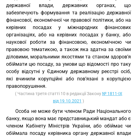
державної влади, державних органах, що
забезпечують формування та реалізацію державної
фінансової, економічної чи правової політики, або на
керівних посадах у міжнародних фінансових
організаціях, або на керівних посадах у банку, або
наукової роботи за фінансовою, економічною чи
правовою тематикою, а також яка здатна за своїми
діловими, моральними якостями та станом здоров’я
обіймати цю посаду, за умови що відомості про таку
особу відсутні у Єдиному державному реєстрі осіб,
які вчинили корупційні або пов’язані з корупцією
правопорушення.
( Частина третя статті 10 в редакції Закону
№ 1811-IX
від 19.10.2021
)
Особа не може бути членом Ради Національного
банку, якщо вона має представницький мандат або є
членом Кабінету Міністрів України, або обіймає чи
обіймала посаду керівника органу державної влади