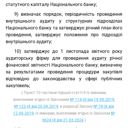
статутного капіталу Національного банку;
9) визначає порядок, періодичність проведення
внутрішнього аудиту у структурних підрозділах
Національного банку та затверджує річний план його
проведення, затверджує положення про підрозділ
внутрішнього аудиту;
10) затверджує до 1 листопада звітного року
аудиторську фірму для проведення аудиту річної
фінансової звітності Національного банку, визначену
за результатами проведення процедури закупівлі
відповідно до законодавства у сфері публічних
закупівель;
( Пункт 10 частини першої статті 9 із змінами,
внесеними згідно із Законами
№ 114-IX від 19.09.2019
,
№ 122-IX від 20.09.2019
; в редакції Закону
№ 79-IX від
12.09.2019
; із змінами, внесеними згідно із Законом
№
3624-IX від 21.03.2024
)