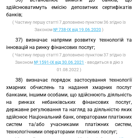
здійснюватимуть емісію депозитних сертифікатів
банків;
( Частину першу статті 7 доповнено пунктом 36 згідно із
Законом
№ 738-IX від 19.06.2020
)
37) визначає напрями розвитку технологій та
інновацій на ринку фінансових послуг;
( Частину першу статті 7 доповнено пунктом 37 згідно із
Законом
№ 1591-IX від 30.06.2021
- вводиться в дію з
01.08.2022 )
38) визначає порядок застосування технології
хмарних обчислень та надання хмарних послуг
банками, іншими особами, що здійснюють діяльність
на ринках небанківських фінансових послуг,
державне регулювання та нагляд за діяльністю яких
здійснює Національний банк, операторами платіжних
систем та/або учасниками платіжних систем,
технологічними операторами платіжних послуг;