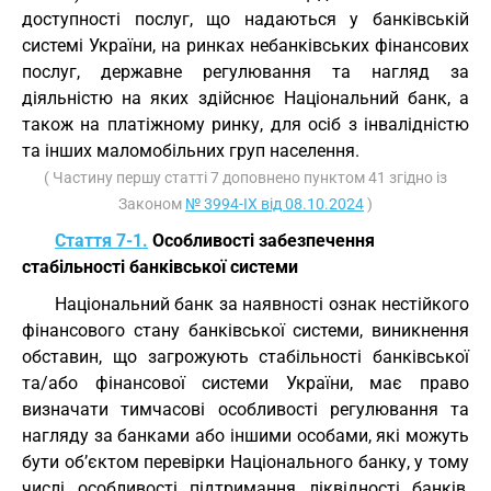
доступності послуг, що надаються у банківській
системі України, на ринках небанківських фінансових
послуг, державне регулювання та нагляд за
діяльністю на яких здійснює Національний банк, а
також на платіжному ринку, для осіб з інвалідністю
та інших маломобільних груп населення.
( Частину першу статті 7 доповнено пунктом 41 згідно із
Законом
№ 3994-IX від 08.10.2024
)
Стаття 7-1.
Особливості забезпечення
стабільності банківської системи
Національний банк за наявності ознак нестійкого
фінансового стану банківської системи, виникнення
обставин, що загрожують стабільності банківської
та/або фінансової системи України, має право
визначати тимчасові особливості регулювання та
нагляду за банками або іншими особами, які можуть
бути об’єктом перевірки Національного банку, у тому
числі особливості підтримання ліквідності банків,