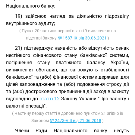
Національного банку;
19) здійснює нагляд за діяльністю підрозділу
внутрішнього аудиту;
( Пункт 20 частини першої статті 9 виключено на
підставі Закону
№ 1587-IX від 30.06.2021
)
21) підтверджує наявність або відсутність ознак
нестійкого фінансового стану банківської системи,
погіршення стану платіжного балансу України,
виникнення обставин, що загрожують стабільності
банківської та (або) фінансової системи держави, для
цілей запровадження та (або) подовження строку дії
та (або) дострокового припинення дії заходів захисту
відповідно до
статті 12
Закону України "Про валюту і
валютні операції".
( Частину першу статті 9 доповнено пунктом 21 згідно із
Законом
№ 2473-VIII від 21.06.2018
)
Члени Ради Національного банку несуть