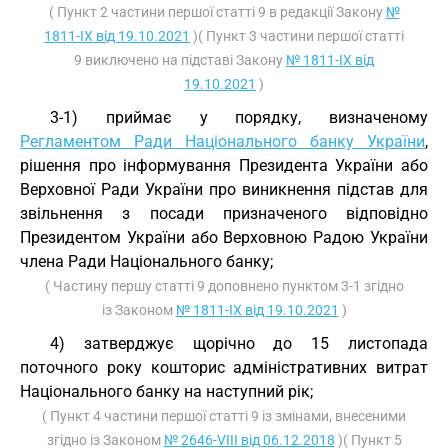
( Пункт 2 частини першої статті 9 в редакції Закону
№
1811-IX від 19.10.2021
)( Пункт 3 частини першої статті
9 виключено на підставі Закону
№ 1811-IX від
19.10.2021
)
3-1) приймає у порядку, визначеному
Регламентом Ради Національного банку України
,
рішення про інформування Президента України або
Верховної Ради України про виникнення підстав для
звільнення з посади призначеного відповідно
Президентом України або Верховною Радою України
члена Ради Національного банку;
( Частину першу статті 9 доповнено пунктом 3-1 згідно
із Законом
№ 1811-IX від 19.10.2021
)
4) затверджує щорічно до 15 листопада
поточного року кошторис адміністративних витрат
Національного банку на наступний рік;
( Пункт 4 частини першої статті 9 із змінами, внесеними
згідно із Законом
№ 2646-VIII від 06.12.2018
)( Пункт 5