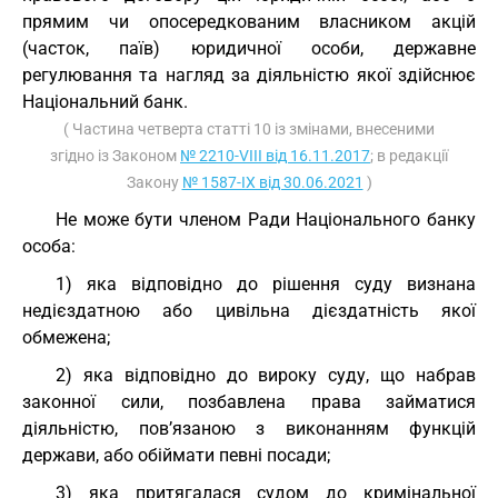
прямим чи опосередкованим власником акцій
(часток, паїв) юридичної особи, державне
регулювання та нагляд за діяльністю якої здійснює
Національний банк.
( Частина четверта статті 10 із змінами, внесеними
згідно із Законом
№ 2210-VIII від 16.11.2017
; в редакції
Закону
№ 1587-IX від 30.06.2021
)
Не може бути членом Ради Національного банку
особа:
1) яка відповідно до рішення суду визнана
недієздатною або цивільна дієздатність якої
обмежена;
2) яка відповідно до вироку суду, що набрав
законної сили, позбавлена права займатися
діяльністю, пов’язаною з виконанням функцій
держави, або обіймати певні посади;
3) яка притягалася судом до кримінальної