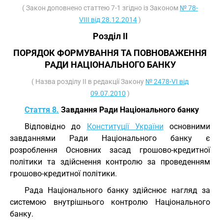
( Закон доповнено статтею 7-1 згідно із Законом
№ 78-
VIII від 28.12.2014
)
Розділ II
ПОРЯДОК ФОРМУВАННЯ ТА ПОВНОВАЖЕННЯ
РАДИ НАЦІОНАЛЬНОГО БАНКУ
( Назва розділу II в редакції Закону
№ 2478-VI від
09.07.2010
)
Стаття 8.
Завдання Ради Національного банку
Відповідно до
Конституції України
основними
завданнями Ради Національного банку є
розроблення Основних засад грошово-кредитної
політики та здійснення контролю за проведенням
грошово-кредитної політики.
Рада Національного банку здійснює нагляд за
системою внутрішнього контролю Національного
банку.