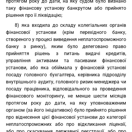
протягом року до дати, на яку судом було визнано
таку фінансову установу банкрутом або прийнято
рішення про її ліквідацію;
8) яка входила до складу колегіальних органів
фінансової установи (крім перехідного банку,
створеного у процесі виведення неплатоспроможного
банку з ринку), яким було делеговано право
прийняття рішень з питань видачі кредитів,
управління активами та пасивами фінансової
установи, або яка обіймала у фінансовій установі
посаду головного бухгалтера, керівника підрозділу
внутрішнього аудиту, головного ризик-менеджера чи
посаду працівника, відповідального за проведення
фінансового моніторингу, не менше шести місяців
протягом року до дати, на яку уповноваженим
органом (за його ініціативою) було прийнято рішення
про віднесення цієї фінансової установи до категорії
неплатоспроможних або про відкликання ліцензії,
або про скасування державної реєстрації, або про