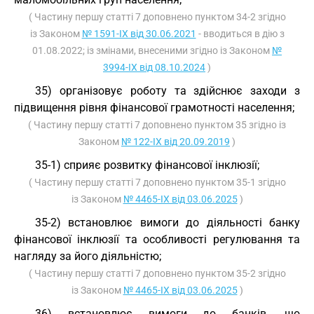
( Частину першу статті 7 доповнено пунктом 34-2 згідно
із Законом
№ 1591-IX від 30.06.2021
- вводиться в дію з
01.08.2022; із змінами, внесеними згідно із Законом
№
3994-IX від 08.10.2024
)
35) організовує роботу та здійснює заходи з
підвищення рівня фінансової грамотності населення;
( Частину першу статті 7 доповнено пунктом 35 згідно із
Законом
№ 122-IX від 20.09.2019
)
35-1) сприяє розвитку фінансової інклюзії;
( Частину першу статті 7 доповнено пунктом 35-1 згідно
із Законом
№ 4465-IX від 03.06.2025
)
35-2) встановлює вимоги до діяльності банку
фінансової інклюзії та особливості регулювання та
нагляду за його діяльністю;
( Частину першу статті 7 доповнено пунктом 35-2 згідно
із Законом
№ 4465-IX від 03.06.2025
)
36) встановлює вимоги до банків, що