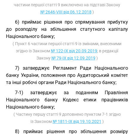
частини першої статті 9 виключено на підставі Закону
№ 2646-VIII від 06.12.2018
)
6) приймає рішення про спрямування прибутку
до розподілу на збільшення статутного капіталу
Національного банку;
( Пункт 6 частини першої статті 9 із змінами, внесеними
згідно із Законом
№ 122-IX від 20.09.2019
; в редакції
Закону
№ 79-IX від 12.09.2019
)
7) затверджує Регламент Ради Національного
банку України, положення про Аудиторський комітет
та інші робочі органи Ради Національного банку;
7-1) затверджує за поданням Правління
Національного банку Кодекс етики працівників
Національного банку;
( Частину першу статті 9 доповнено пунктом 7-1 згідно
із Законом
№ 1811-IX від 19.10.2021
)
8) приймає рішення про збільшення розміру