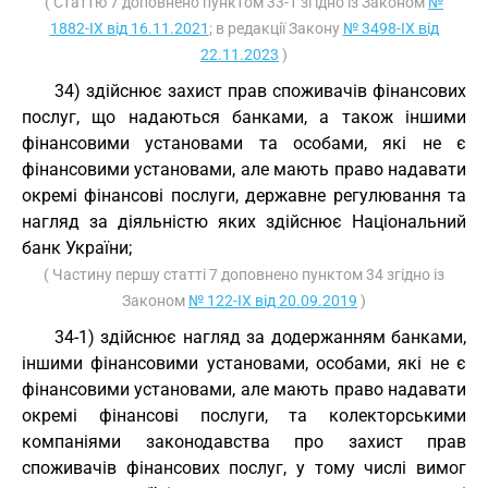
( Статтю 7 доповнено пунктом 33-1 згідно із Законом
№
1882-IX від 16.11.2021
; в редакції Закону
№ 3498-IX від
22.11.2023
)
34) здійснює захист прав споживачів фінансових
послуг, що надаються банками, а також іншими
фінансовими установами та особами, які не є
фінансовими установами, але мають право надавати
окремі фінансові послуги, державне регулювання та
нагляд за діяльністю яких здійснює Національний
банк України;
( Частину першу статті 7 доповнено пунктом 34 згідно із
Законом
№ 122-IX від 20.09.2019
)
34-1) здійснює нагляд за додержанням банками,
іншими фінансовими установами, особами, які не є
фінансовими установами, але мають право надавати
окремі фінансові послуги, та колекторськими
компаніями законодавства про захист прав
споживачів фінансових послуг, у тому числі вимог