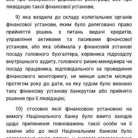
ліквідацію такої фінансової установи;
9) яка входила до складу колегіальних органів
фінансової установи, яким було делеговано право
прийняття рішень з питань видачі кредитів,
управління активами та пасивами фінансової
установи, або яка обіймала у фінансовій установі
посаду головного бухгалтера, керівника підрозділу
внутрішнього аудиту, головного ризик-менеджера чи
посаду працівника, відповідального за проведення
фінансового моніторингу, не менше шести місяців
протягом року до дати, на яку судом було визнано
таку фінансову установу банкрутом або прийнято
рішення про її ліквідацію;
10) стосовно якої фінансовою установою на
вимогу Національного банку було вжито заходів
щодо припинення повноважень такої особи чи її
заміни або до якої Національним банком було