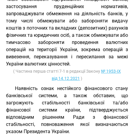
застосування пруденційних нормативів,
запроваджувати обмеження на діяльність банків, у
тому числі обмежувати або забороняти видачу
коштів з поточних та вкладних (депозитних) рахунків
фізичних та юридичних осіб, а також обмежувати або
тимчасово забороняти проведення валютних
операцій на території України, зокрема операцій з
вивезення, переказування і пересилання за межі
України валютних цінностей.
( Частина перша статті 7-1 в редакції Закону
№ 1953-IX
від 14.12.2021
)
Наявність ознак нестійкого фінансового стану
банківської системи, а також обставин, що
загрожують стабільності банківської та/або
фінансової системи країни, підтверджується
відповідним рішенням Ради з фінансової
стабільності, повноваження якої визначаються
указом Президента України.