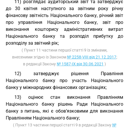
11) розглядає аудиторський звіт та затверджує
до 30 квітня наступного за звітним року річну
фінансову звітність Національного банку, річний звіт
про управління Національного банку, звіт про
виконання кошторису адміністративних витрат
Національного банку та розподіл прибутку до
розподілу за звітний рік;
( Пункт 11 частини першої статті 9 із змінами,
внесеними згідно із Законом
№ 2258-VIII від 21.12.2017
;
в редакції Закону
№ 1587-IX від 30.06.2021
)
12) затверджує рішення Правління
Національного банку про участь Національного
банку у міжнародних фінансових організаціях;
13) оцінює стан виконання Правлінням
Національного банку рішень Ради Національного
банку з питань, які є обов’язковими для виконання
Правлінням Національного банку;
( Пункт 13 частини першої статті 9 в редакції Закону
№