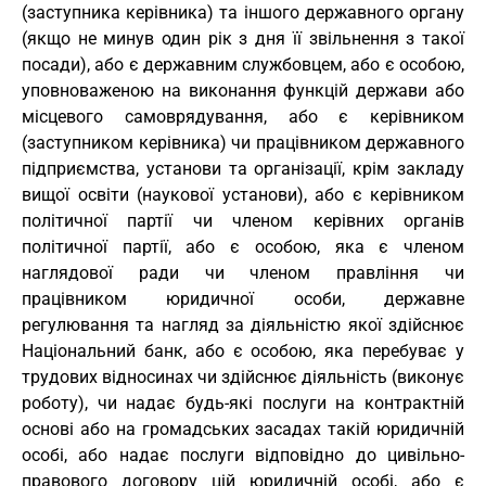
(заступника керівника) та іншого державного органу
(якщо не минув один рік з дня її звільнення з такої
посади), або є державним службовцем, або є особою,
уповноваженою на виконання функцій держави або
місцевого самоврядування, або є керівником
(заступником керівника) чи працівником державного
підприємства, установи та організації, крім закладу
вищої освіти (наукової установи), або є керівником
політичної партії чи членом керівних органів
політичної партії, або є особою, яка є членом
наглядової ради чи членом правління чи
працівником юридичної особи, державне
регулювання та нагляд за діяльністю якої здійснює
Національний банк, або є особою, яка перебуває у
трудових відносинах чи здійснює діяльність (виконує
роботу), чи надає будь-які послуги на контрактній
основі або на громадських засадах такій юридичній
особі, або надає послуги відповідно до цивільно-
правового договору цій юридичній особі, або є