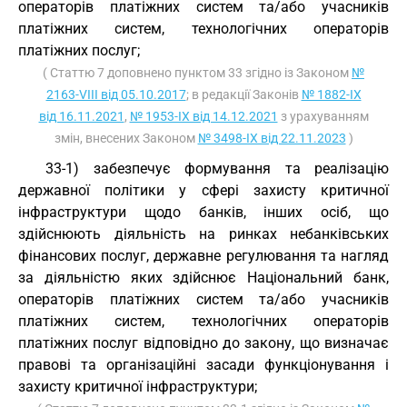
операторів платіжних систем та/або учасників
платіжних систем, технологічних операторів
платіжних послуг;
( Статтю 7 доповнено пунктом 33 згідно із Законом
№
2163-VIII від 05.10.2017
; в редакції Законів
№ 1882-IX
від 16.11.2021
,
№ 1953-IX від 14.12.2021
з урахуванням
змін, внесених Законом
№ 3498-IX від 22.11.2023
)
33-1) забезпечує формування та реалізацію
державної політики у сфері захисту критичної
інфраструктури щодо банків, інших осіб, що
здійснюють діяльність на ринках небанківських
фінансових послуг, державне регулювання та нагляд
за діяльністю яких здійснює Національний банк,
операторів платіжних систем та/або учасників
платіжних систем, технологічних операторів
платіжних послуг відповідно до закону, що визначає
правові та організаційні засади функціонування і
захисту критичної інфраструктури;