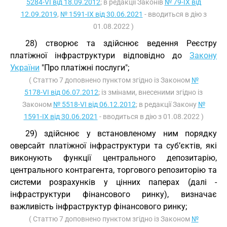
5284-VI від 18.09.2012
; в редакції Законів
№ 79-IX від
12.09.2019
,
№ 1591-IX від 30.06.2021
- вводиться в дію з
01.08.2022 )
28) створює та здійснює ведення Реєстру
платіжної інфраструктури відповідно до
Закону
України
"Про платіжні послуги";
( Статтю 7 доповнено пунктом згідно із Законом
№
5178-VI від 06.07.2012
; із змінами, внесеними згідно із
Законом
№ 5518-VI від 06.12.2012
; в редакції Закону
№
1591-IX від 30.06.2021
- вводиться в дію з 01.08.2022 )
29) здійснює у встановленому ним порядку
оверсайт платіжної інфраструктури та суб’єктів, які
виконують функції центрального депозитарію,
центрального контрагента, торгового репозиторію та
системи розрахунків у цінних паперах (далі -
інфраструктури фінансового ринку), визначає
важливість інфраструктур фінансового ринку;
( Статтю 7 доповнено пунктом згідно із Законом
№