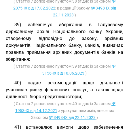
( Статтю 7 доповнено пунктом 38 згідно із Законом
№
2075-IX від 17.02.2022
; в редакції Закону
№ 3498-IX від
22.11.2023
)
39) забезпечує зберігання в Галузевому
державному архіві Національного банку України,
створеному відповідно до закону, архівних
документів Національного банку, банків, визначає
правила приймання архівних документів банків на
зберігання;
( Статтю 7 доповнено пунктом 39 згідно із Законом
№
3156-IX від 10.06.2023
)
40) надає рекомендації щодо діяльності
учасників ринку фінансових послуг, а також щодо
діяльності бюро кредитних історій;
( Статтю 7 доповнено пунктом 40 згідно із Законом
№
1953-IX від 14.12.2021
з урахуванням змін, внесених
Законом
№ 3498-IX від 22.11.2023
)
41) встановлює вимоги щодо забезпечення