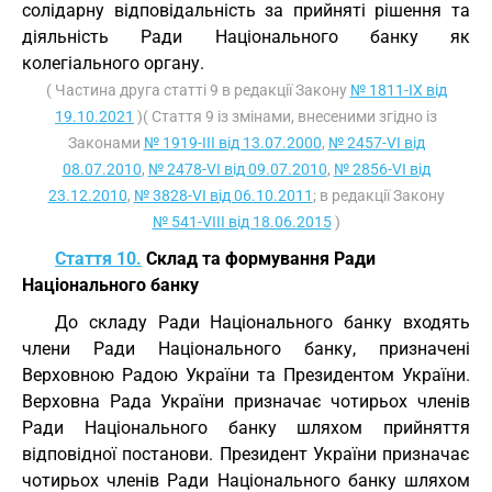
солідарну відповідальність за прийняті рішення та
діяльність Ради Національного банку як
колегіального органу.
( Частина друга статті 9 в редакції Закону
№ 1811-IX від
19.10.2021
)( Стаття 9 із змінами, внесеними згідно із
Законами
№ 1919-III від 13.07.2000
,
№ 2457-VI від
08.07.2010
,
№ 2478-VI від 09.07.2010
,
№ 2856-VI від
23.12.2010
,
№ 3828-VI від 06.10.2011
; в редакції Закону
№ 541-VIII від 18.06.2015
)
Стаття 10.
Склад та формування Ради
Національного банку
До складу Ради Національного банку входять
члени Ради Національного банку, призначені
Верховною Радою України та Президентом України.
Верховна Рада України призначає чотирьох членів
Ради Національного банку шляхом прийняття
відповідної постанови. Президент України призначає
чотирьох членів Ради Національного банку шляхом