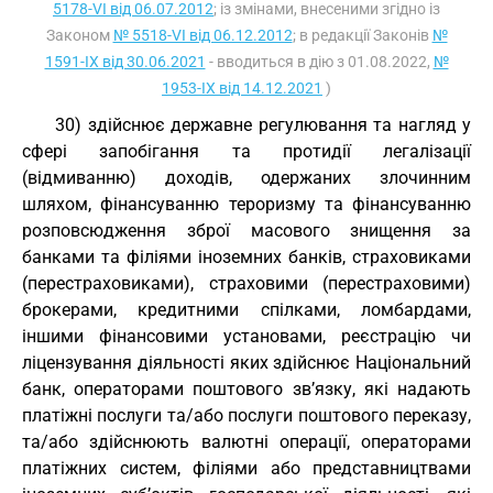
5178-VI від 06.07.2012
; із змінами, внесеними згідно із
Законом
№ 5518-VI від 06.12.2012
; в редакції Законів
№
1591-IX від 30.06.2021
- вводиться в дію з 01.08.2022,
№
1953-IX від 14.12.2021
)
30) здійснює державне регулювання та нагляд у
сфері запобігання та протидії легалізації
(відмиванню) доходів, одержаних злочинним
шляхом, фінансуванню тероризму та фінансуванню
розповсюдження зброї масового знищення за
банками та філіями іноземних банків, страховиками
(перестраховиками), страховими (перестраховими)
брокерами, кредитними спілками, ломбардами,
іншими фінансовими установами, реєстрацію чи
ліцензування діяльності яких здійснює Національний
банк, операторами поштового зв’язку, які надають
платіжні послуги та/або послуги поштового переказу,
та/або здійснюють валютні операції, операторами
платіжних систем, філіями або представництвами