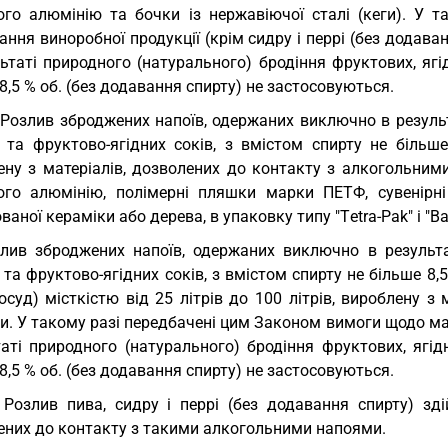
ого алюмінію та бочки із нержавіючої сталі (кеги). У 
ння виноробної продукції (крім сидру і перрі (без додав
ьтаті природного (натурального) бродіння фруктових, ягі
8,5 % об. (без додавання спирту) не застосовуються.
 Розлив зброджених напоїв, одержаних виключно в резуль
х та фруктово-ягідних соків, з вмістом спирту не більш
ену з матеріалів, дозволених до контакту з алкогольними
ого алюмінію, полімерні пляшки марки ПЕТФ, сувенірн
ваної кераміки або дерева, в упаковку типу "Тetra-Pak" і "Ba
лив зброджених напоїв, одержаних виключно в результа
 та фруктово-ягідних соків, з вмістом спирту не більше 8,
осуд) місткістю від 25 літрів до 100 літрів, вироблену 
и. У такому разі передбачені цим Законом вимоги щодо м
таті природного (натурального) бродіння фруктових, ягід
8,5 % об. (без додавання спирту) не застосовуються.
 Розлив пива, сидру і перрі (без додавання спирту) зді
ених до контакту з такими алкогольними напоями.