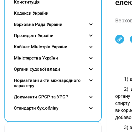
елек
Конституція
Кодекси України
Верхов
Верховна Рада України
Президент України
Кабінет Міністрів України
Міністерства України
Органи судової влади
1) 
Нормативні акти міжнародного
характеру
2) 
органу
Документи СРСР та УРСР
спирту
Cтандарти бух.обліку
викори
добавок
3) 