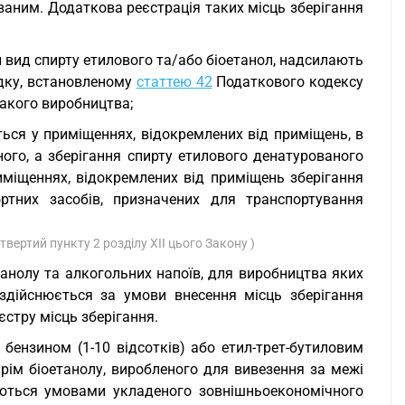
аним. Додаткова реєстрація таких місць зберігання
 вид спирту етилового та/або біоетанол, надсилають
ядку, встановленому
статтею 42
Податкового кодексу
такого виробництва;
ться у приміщеннях, відокремлених від приміщень, в
ого, а зберігання спирту етилового денатурованого
иміщеннях, відокремлених від приміщень зберігання
ртних засобів, призначених для транспортування
твертий пункту 2 розділу ХІІ цього Закону )
танолу та алкогольних напоїв, для виробництва яких
здійснюється за умови внесення місць зберігання
єстру місць зберігання.
 бензином (1-10 відсотків) або етил-трет-бутиловим
крім біоетанолу, виробленого для вивезення за межі
чаються умовами укладеного зовнішньоекономічного