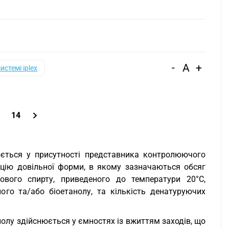
-
A
+
системі iplex
.
14
юється у присутності представника контролюючого
цію довільної форми, в якому зазначаються обсяг
кового спирту, приведеного до температури 20°С,
го та/або біоетанолу, та кількість денатуруючих
нолу здійснюється у ємностях із вжиттям заходів, що