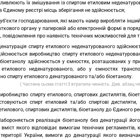
ливлюють їх змішування із спиртом етиловим неденатуров
в Єдиному реєстрі місць зберігання не здійснюється;
суб’єкти господарювання, які мають намір виробляти інший
аткового органу у паперовій або електронній формі в пор
, повідомлення про наявність технічних можливостей для 
денатурація спирту етилового неденатурованого здійснює
дійснюється виробництво спирту етилового неденатурован
 біоетанолу здійснюється у ємностях, розташованих у пр
 етилового неденатурованого, або у ємностях транспо
но спирту етилового денатурованого та/або біоетанолу.
( Частина сьома статті 3 втратила чинність. Див. абзац че
Виробництво спирту етилового, спиртових дистилятів, біое
стовуються спирт етиловий та/або спиртові дистиляти, 
етилового, спиртових дистилятів, біоетанолу до Єдиного ре
Забороняється реалізація біоетанолу без денатурації його
 вміст якого відповідає вимогам технічних регламентів, 
 території України, вимоги до денатурації якого визна