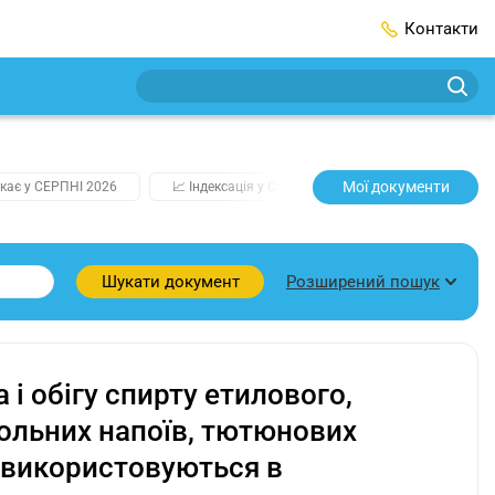
Контакти
Мої документи
кає у СЕРПНІ 2026
📈 Індексація у СЕРПНІ
2️⃣0️⃣2️⃣7️⃣ Усі клю
Розширений пошук
Шукати документ
і обігу спирту етилового,
гольних напоїв, тютюнових
о використовуються в