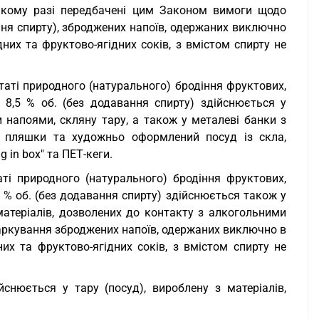
такому разі передбачені цим Законом вимоги щодо
ання спирту), зброджених напоїв, одержаних виключно
дних та фруктово-ягідних соків, з вмістом спирту не
таті природного (натурального) бродіння фруктових,
е 8,5 % об. (без додавання спирту) здійснюється у
 напоями, скляну тару, а також у металеві банки з
і пляшки та художньо оформлений посуд із скла,
g in box" та ПЕТ-кеги.
ті природного (натурального) бродіння фруктових,
5 % об. (без додавання спирту) здійснюється також у
з матеріалів, дозволених до контакту з алкогольними
аркування зброджених напоїв, одержаних виключно в
них та фруктово-ягідних соків, з вмістом спирту не
йснюється у тару (посуд), вироблену з матеріалів,