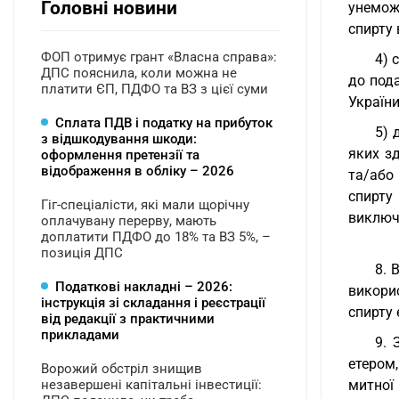
Головні новини
унемож
спирту 
ФОП отримує грант «Власна справа»:
4) 
ДПС пояснила, коли можна не
до под
платити ЄП, ПДФО та ВЗ з цієї суми
України
Сплата ПДВ і податку на прибуток
5) 
з відшкодування шкоди:
яких з
оформлення претензії та
відображення в обліку – 2026
та/або
спирту
Гіг-спеціалісти, які мали щорічну
виключ
оплачувану перерву, мають
доплатити ПДФО до 18% та ВЗ 5%, –
позиція ДПС
8. 
Податкові накладні – 2026:
викори
інструкція зі складання і реєстрації
спирту 
від редакції з практичними
прикладами
9. 
етером,
Ворожий обстріл знищив
незавершені капітальні інвестиції:
митної