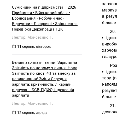
встановило його замість
харчов
несправного. Як відобразити ці
Сумісники на підприємстві – 2026
маркува
операції в бухобліку та які
Прийняття • Військовий облік •
в резул
виникають наслідки з ПДВ?
Бронювання • Робочий час •
більше 
Відпустки • Лікарняні • Звільнення.
Перевірки Держпраці і ТЦК
20.
Лектор: Мойсеєнко Т.
ягідни
виробл
11 серпня, вівторок
харчов
глазуро
Великі зарплатні зміни! Зарплатна
Роз
Звітність по-новому з липня! Нова
ягідних
Звітність по квоті 4% та внеску за її
тару (п
невиконання! Зміни Середня
напоям
зарплата: критичність, лікарняні,
відпускні. ЄСВ, ПДФО, індексація
резуль
зарплати
більше 
Лектор: Мойсеєнко Т.
21.
дозвол
12 серпня, середа