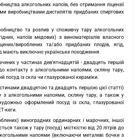
обництва алкогольних напоїв, без отримання ліцензії
ими виробництвами дистилятів придбаних спиртових
робництво та розлив у споживчу тару алкогольних
ідних, напоїв медових) з виноматеріалів власного
ених/вироблених та/або придбаних плодів, ягід,
мед мають виключно українське походження.
начених у частинах дев’ятнадцятій - двадцять першій
х до контакту з алкогольними напоями, скляну тару,
й посуд із скла чи глазурованої кераміки.
частинами двадцятою та двадцять першою цієї статті)
у з алкогольними напоями, скляну тару, а також у
художньо оформлений посуд із скла, глазурованої
ЕТ-кеги.
облених) виноградних ординарних і марочних, іншої
ться також у тару (посуд) місткістю від 20 літрів до
 алкогольними напоями (включаючи металеві бочки з