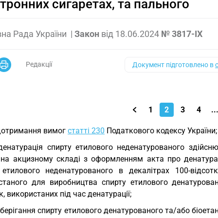
тронних сигаретах, та пального
на Рада України
|
Закон
від
18.06.2024
№ 3817-IX
Редакції
Документ підготовлено в
1
2
3
4
..
дотримання вимог
статті 230
Податкового кодексу України;
денатурація спирту етилового неденатурованого здійсн
 на акцизному складі з оформленням акта про денатура
 етилового неденатурованого в декалітрах 100-відсот
станого для виробництва спирту етилового денатуровано
, використаних під час денатурації;
зберігання спирту етилового денатурованого та/або біоета