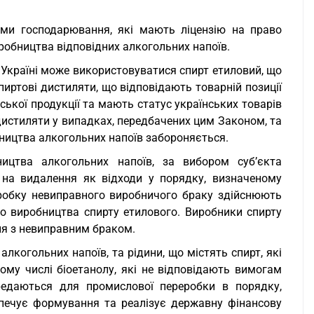
ами господарювання, які мають ліцензію на право
робництва відповідних алкогольних напоїв.
 Україні може використовуватися спирт етиловий, що
пиртові дистиляти, що відповідають товарній позиції
ської продукції та мають статус українських товарів
і дистиляти у випадках, передбачених цим Законом, та
бництва алкогольних напоїв забороняється.
ицтва алкогольних напоїв, за вибором суб’єкта
на видалення як відходи у порядку, визначеному
робку невиправного виробничого браку здійснюють
о виробництва спирту етилового. Виробники спирту
ня з невиправним браком.
лкогольних напоїв, та рідини, що містять спирт, які
тому числі біоетанолу, які не відповідають вимогам
ередаються для промислової переробки в порядку,
печує формування та реалізує державну фінансову