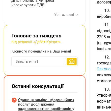
ДПС пояснила, чи треба
договор
нараховувати ПДВ
10.
Усі головні
виробни
11.
відпові
Головне за тиждень
2208 зг
від редакції «Дебет-Кредит»
(продук
інші ал
Кожного понеділка на Ваш e-mail
12.
господ
Законо
виключ
етилов
Останні консультації
13.
утвори
Одиниця виміру інформаційних
нормат
послуг дослідження
визнач
задоволеності співробітників у