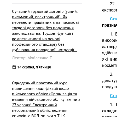
22.
експорт
Сучасний трудовий договір (усний,
письмовий, електронний). Як
Ста
перевести працівників на письмові
признач
трудові договори без порушення
законодавства. Трудові функції і
1. 
компетентності на основі
викори
професійного стандарту без
затвер
дублювання посадової інструкції...
здійсн
Лектор: Мойсеєнко Т.
які ви
космети
14 серпня, пʼятниця
2.
денату
Одноденний практичний курс
продукц
підвищення кваліфікації щодо
військового обліку «Організація та
Ста
ведення військового обліку: зміни з
1. 
27 червня! Електронний
персональний облік, ведення
складах
списків, е-ВОД, звірки з ТЦК,