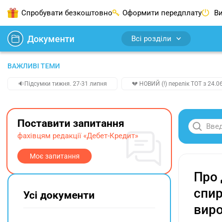
Спробувати безкоштовно
Оформити передплату
Ви
Документи
Всі розділи
ВАЖЛИВІ ТЕМИ
🔉Підсумки тижня. 27-31 липня
💔 НОВИЙ (!) перелік ТОТ з 24.06
Поставити запитання
фахівцям редакції «Дебет-Кредит»
Моє запитання
Про 
спир
Усі документи
виро