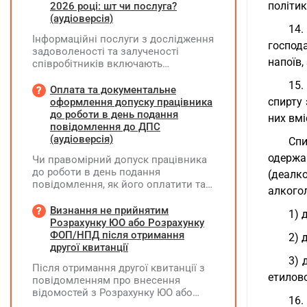
політик
2026 році: шт чи послуга?
(аудіоверсія)
14.
Інформаційні послуги з дослідження
господ
задоволеності та залученості
напоїв,
співробітників включають
підготовку дослідного
15.
повідомлення, проведення
Оплата та документальне
опитування через EngageQ та
спирту
оформлення допуску працівника
електронну пошту, підтримку
до роботи в день подання
них вмі
учасників і передачу результатів. Яку
повідомлення до ДПС
одиницю виміру коректніше
(аудіоверсія)
Спи
застосовувати — «шт» чи «послуга»?
одержа
Чи правомірний допуск працівника
до роботи в день подання
(деалко
повідомлення, як його оплатити та
алкогол
зафіксувати?
Визнання не прийнятим
1) 
Розрахунку ЮО або Розрахунку
ФОП/НПД після отримання
2) 
другої квитанції
3) 
Після отримання другої квитанції з
етилово
повідомленням про внесення
відомостей з Розрахунку ЮО або
16.
Розрахунку ФОП/НПД до Реєстру