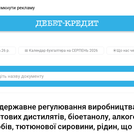
мкнути рекламу
.26 р.
📅 Календар бухгалтера на СЕРПЕНЬ 2026
☀️Що нас че
державне регулювання виробництва 
тових дистилятів, біоетанолу, алко
бів, тютюнової сировини, рідин, щ