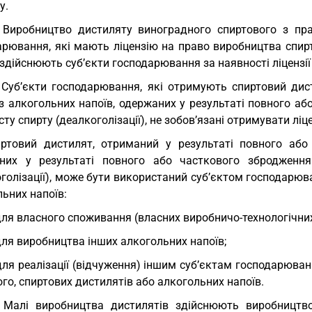
у.
 Виробництво дистиляту виноградного спиртового з пра
арювання, які мають ліцензію на право виробництва спирт
 здійснюють суб’єкти господарювання за наявності ліцензі
 Суб’єкти господарювання, які отримують спиртовий дис
 з алкогольних напоїв, одержаних у результаті повного а
сту спирту (деалкоголізації), не зобов’язані отримувати л
ртовий дистилят, отриманий у результаті повного або 
них у результаті повного або часткового збродженн
голізації), може бути використаний суб’єктом господарюв
ьних напоїв:
для власного споживання (власних виробничо-технологічних
для виробництва інших алкогольних напоїв;
для реалізації (відчуження) іншим суб’єктам господарюван
го, спиртових дистилятів або алкогольних напоїв.
 Малі виробництва дистилятів здійснюють виробництво