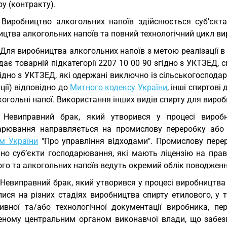
у (контракту).
 Виробництво алкогольних напоїв здійснюється суб’єкт
цтва алкогольних напоїв та повний технологічний цикл ви
 Для виробництва алкогольних напоїв з метою реалізації в
дає товарній підкатегорії
2207 10 00 90
згідно з УКТЗЕД, с
ідно з УКТЗЕД, які одержані виключно із сільськогосподар
ції) відповідно до
Митного кодексу України
, інші спиртов
когольні напої. Використання інших видів спирту для виро
 Невиправний брак, який утворився у процесі виробн
арювання направляється на промислову переробку або 
м України
"Про управління відходами". Промислову пере
но суб’єкти господарювання, які мають ліцензію на прав
ого та алкогольних напоїв ведуть окремий облік поводжен
 Невиправний брак, який утворився у процесі виробництва а
лися на різних стадіях виробництва спирту етилового, у 
ивної та/або технологічної документації виробника, п
еному центральним органом виконавчої влади, що забез