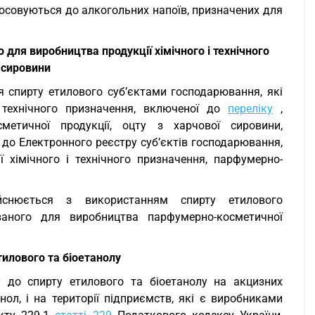
тосовуються до алкогольних напоїв, призначених для
 для виробництва продукції хімічного і технічного
 сировини
я спирту етилового суб’єктами господарювання, які
 технічного призначення, включеної до
переліку
,
сметичної продукції, оцту з харчової сировини,
 до Електронного реєстру суб’єктів господарювання,
 хімічного і технічного призначення, парфумерно-
ійснюється з використанням спирту етилового
ваного для виробництва парфумерно-косметичної
илового та біоетанолу
 до спирту етилового та біоетанолу на акцизних
нол, і на території підприємств, які є виробниками