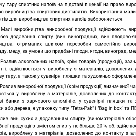
у тару спиртних напоїв на підставі ліцензії на право вир
во виробництва спиртових дистилятів. Використання мал
тів для виробництва спиртних напоїв забороняється.
 Малі виробництва виноробної продукції здійснюють ви
 без додавання спирту (вин виноградних, вин плодово-яг
ицтва, отриманих шляхом переробки самостійно вирощ
ду, меду, за умови що придбані плоди, ягоди, виноград, 
 Розлив алкогольних напоїв, крім товарів (продукції), заз
татті, здійснюється у вироблену з матеріалів, дозволени
у тару, а також у сувенірні пляшки та художньо оформлени
 Розлив виноробної продукції (крім продукції, визначеної 
юється у вироблену з матеріалів, дозволених до контакт
ві банки з харчового алюмінію, у сувенірні пляшки та 
и або дерева, в упаковку типу "Tetra-Pak" і "Bag in box" та П
лив вин сухих з додаванням спирту (виноматеріалів обр
ної продукції з вмістом спирту не більше 20 % об. здійснює
трів, вироблену з матеріалів, дозволених до контакту з