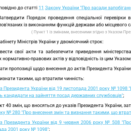
повідно до статті
11
Закону України "Про засади запобігання
Затвердити Порядок проведення спеціальної перевірки в
пов'язаних із виконанням функцій держави або місцевого 
( Пункт 1 із змінами, внесеними згідно з Указом Пр
Кабінету Міністрів України у двомісячний строк:
вести свої акти та забезпечити приведення міністерст
х нормативно-правових актів у відповідність із цим Указом
ати пропозиції щодо внесення до актів Президента України 
Визнати такими, що втратили чинність:
з Президента України від 19 листопада 2001 року № 1098 "
ь кандидати на зайняття посад державних службовців"
;
кт 40 змін, що вносяться до указів Президента України, з
ку № 280 "Про внесення змін та визнання такими, що втрат
з Президента України від 9 червня 2006 року № 508 "Про
ада 2001 року № 1098"
;