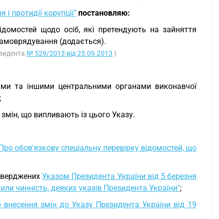
 і протидії корупції"
постановляю:
ідомостей щодо осіб, які претендують на зайняття
самоврядування (додається).
езидента
№ 529/2013 від 25.09.2013
)
вами та іншими центральними органами виконавчої
;
змін, що випливають із цього Указу.
Про обов'язкову спеціальну перевірку відомостей, що
атверджених
Указом Президента України від 5 березня
или чинність, деяких указів Президента України"
;
 внесення змін до Указу Президента України від 19