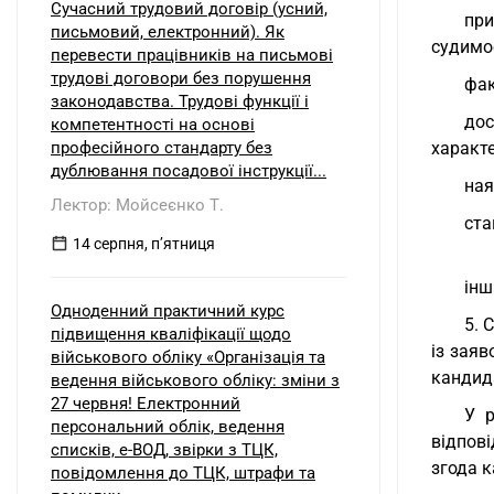
Сучасний трудовий договір (усний,
при
письмовий, електронний). Як
судимос
перевести працівників на письмові
трудові договори без порушення
фак
законодавства. Трудові функції і
дос
компетентності на основі
професійного стандарту без
характе
дублювання посадової інструкції...
ная
Лектор: Мойсеєнко Т.
ста
14 серпня, пʼятниця
інш
Одноденний практичний курс
5. 
підвищення кваліфікації щодо
із заяв
військового обліку «Організація та
кандид
ведення військового обліку: зміни з
27 червня! Електронний
У р
персональний облік, ведення
відпов
списків, е-ВОД, звірки з ТЦК,
згода к
повідомлення до ТЦК, штрафи та