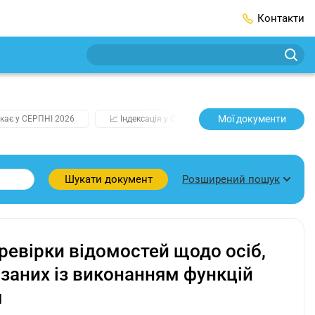
Контакти
Мої документи
кає у СЕРПНІ 2026
📈 Індексація у СЕРПНІ
2️⃣0️⃣2️⃣7️⃣ Усі клю
Розширений пошук
Шукати документ
ревірки відомостей щодо осіб,
язаних із виконанням функцій
я