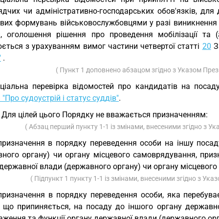
ядчих чи адміністративно-господарських обов'язків, для
ових формувань військовослужбовцями у разі виникнення к
и, оголошення рішення про проведення мобілізації та
юється з урахуванням вимог частини четвертої статті
20
З
"
.
( Пункт 1 доповнено абзацом згідно з Указом Пре
ціальна перевірка відомостей про кандидатів на поса
 "Про судоустрій і статус суддів"
.
. Для цілей цього Порядку не вважається призначенням:
( Абзац перший пункту 1-1 із змінами, внесеними згідно з 
призначення в порядку переведення особи на іншу посад
вного органу) чи органу місцевого самоврядування, приз
державної влади (державного органу) чи органу місцевого
( Підпункт 1 пункту 1-1 із змінами, внесеними згідно з Ук
призначення в порядку переведення особи, яка перебува
), що припиняється, на посаду до іншого органу державн
ження та функції органу державної влади (державного орг