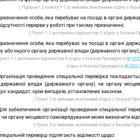
( Підпункт 2 пункту 1-1 із змінами, внесеними згідно з Ук
призначення особи, яка перебуває на посаді в органі держа
ідсутності перерви у роботі при такому призначенні;
( Пункт 1-1 доповнено підпунктом 3 згідно з Указом 
призначення особи, яка перебуває на посаді в органі держ
у або іншого органу державної влади (державного органу)
Пункт 1-1 доповнено підпунктом 4 згідно з Указом Президента
№ 933/
згідно з Указом Президента
№ 333/2
Організація проведення спеціальної перевірки покладаєтьс
 державної влади (державного органу) чи органу місце
ує кандидат, крім випадків, установлених законом.
( Пункт 2 із змінами, внесеними згідно з Указом Пр
Для забезпечення організації проведення спеціальної пер
 чи органу місцевого самоврядування може визначити відп
( Пункт 3 із змінами, внесеними згідно з Указом Пр
Спеціальній перевірці підлягають відомості щодо: