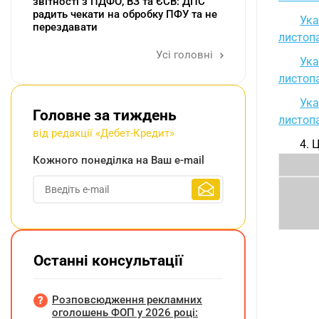
звітності з ПДФО, ВЗ та ЄСВ: ДПС
радить чекати на обробку ПФУ та не
Ука
перездавати
листоп
Усі головні
Ука
листоп
Ука
Головне за тиждень
листоп
від редакції «Дебет-Кредит»
4. 
Кожного понеділка на Ваш e-mail
Останні консультації
Розповсюдження рекламних
оголошень ФОП у 2026 році: