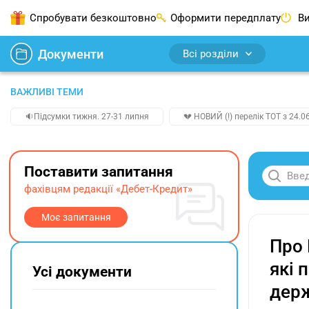
Спробувати безкоштовно
Оформити передплату
Ви
Документи
Всі розділи
ВАЖЛИВІ ТЕМИ
🔉Підсумки тижня. 27-31 липня
💔 НОВИЙ (!) перелік ТОТ з 24.06
Поставити запитання
фахівцям редакції «Дебет-Кредит»
Моє запитання
Про 
які 
Усі документи
держ