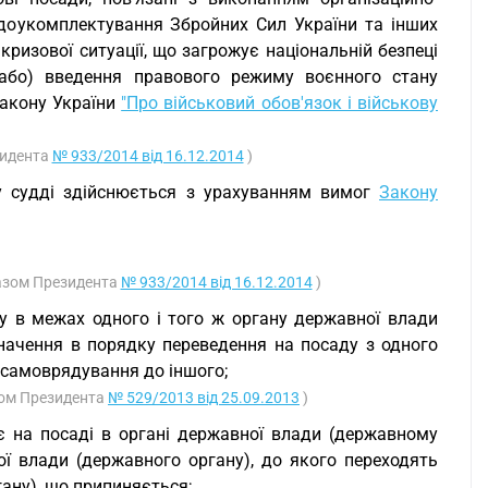
 доукомплектування Збройних Сил України та інших
ризової ситуації, що загрожує національній безпеці
 (або) введення правового режиму воєнного стану
акону України
"Про військовий обов'язок і військову
зидента
№ 933/2014 від 16.12.2014
)
ду судді здійснюється з урахуванням вимог
Закону
Указом Президента
№ 933/2014 від 16.12.2014
)
у в межах одного і того ж органу державної влади
начення в порядку переведення на посаду з одного
 самоврядування до іншого;
азом Президента
№ 529/2013 від 25.09.2013
)
є на посаді в органі державної влади (державному
ої влади (державного органу), до якого переходять
ану), що припиняється;