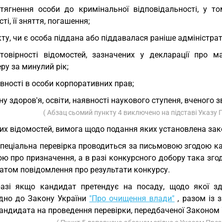
тягнення особи до кримінальної відповідальності, у то
ті, її зняття, погашення;
ту, чи є особа піддана або піддавалася раніше адміністр
товірності відомостей, зазначених у декларації про м
ру за минулий рік;
вності в особи корпоративних прав;
ну здоров'я, освіти, наявності наукового ступеня, вченого з
( Абзац сьомий пункту 4 виключено на підставі Указу
их відомостей, вимога щодо подання яких установлена за
Спеціальна перевірка проводиться за письмовою згодою к
ою про призначення, а в разі конкурсного добору така зг
атом повідомлення про результати конкурсу.
азі якщо кандидат претендує на посаду, щодо якої зд
ідно до Закону України
"Про очищення влади"
, разом із 
андидата на проведення перевірки, передбаченої Законом 