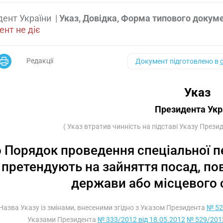
дент України
|
Указ, Довідка, Форма типового докум
нт не діє
Редакції
Документ підготовлено в
Указ
Президента Укр
( Указ втратив чинність на підставі Указу Прези
 Порядок проведення спеціальної п
і претендують на зайняття посад, по
держави або місцевого
 Назва Указу із змінами, внесеними згідно з Указом Президента
№ 52
Указами Президента
№ 333/2012 від 18.05.2012
№ 529/2013