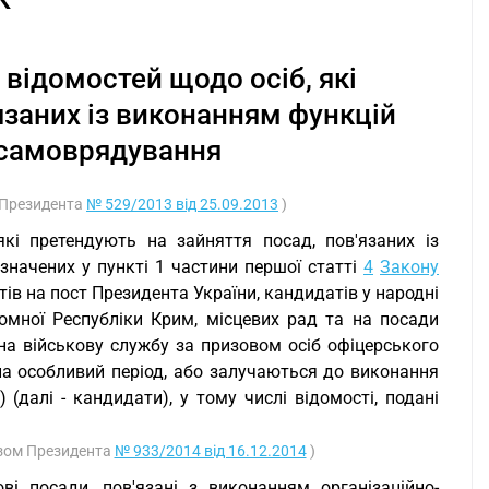
 відомостей щодо осіб, які
язаних із виконанням функцій
 самоврядування
м Президента
№ 529/2013 від 25.09.2013
)
 які претендують на зайняття посад, пов'язаних із
начених у пункті 1 частини першої статті
4
Закону
ів на пост Президента України, кандидатів у народні
омної Республіки Крим, місцевих рад та на посади
 на військову службу за призовом осіб офіцерського
 на особливий період, або залучаються до виконання
(далі - кандидати), у тому числі відомості, подані
казом Президента
№ 933/2014 від 16.12.2014
)
ві посади, пов'язані з виконанням організаційно-