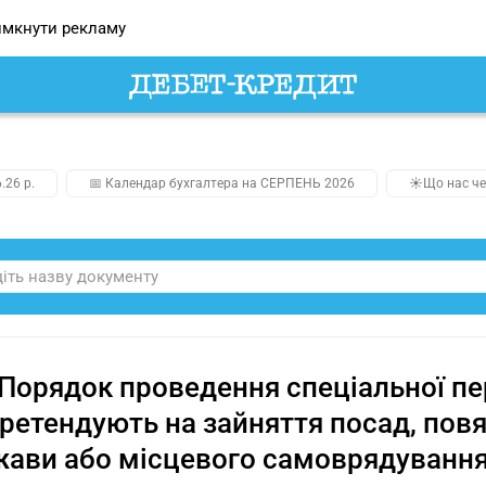
мкнути рекламу
.26 р.
📅 Календар бухгалтера на СЕРПЕНЬ 2026
☀️Що нас че
Порядок проведення спеціальної пе
претендують на зайняття посад, пов
ави або місцевого самоврядуванн