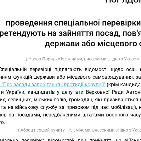
проведення спеціальної перевірки
ретендують на зайняття посад, пов'
держави або місцевого
( Назва Порядку із змінами, внесеними згідно з Указо
Спеціальній перевірці підлягають відомості щодо осіб,
нням функцій держави або місцевого самоврядування, заз
 "Про засади запобігання і протидії корупції"
(крім кандидат
ти України, кандидатів у депутати Верховної Ради Автон
их, селищних, міських голів, громадян, які призиваються
та на військову службу за призовом під час мобілізації,
зків за посадами, передбаченими штатами воєнного часу) 
о.
( Абзац перший пункту 1 із змінами, внесеними згідно з У
ціальна перевірка відомостей при прийнятті на військо