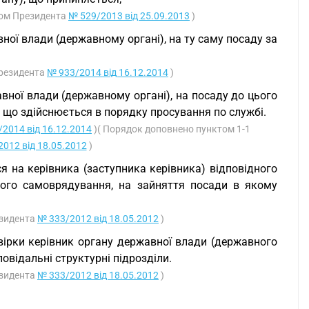
азом Президента
№ 529/2013 від 25.09.2013
)
вної влади (державному органі), на ту саму посаду за
Президента
№ 933/2014 від 16.12.2014
)
авної влади (державному органі), на посаду до цього
, що здійснюється в порядку просування по службі.
2014 від 16.12.2014
)( Порядок доповнено пунктом 1-1
012 від 18.05.2012
)
я на керівника (заступника керівника) відповідного
вого самоврядування, на зайняття посади в якому
езидента
№ 333/2012 від 18.05.2012
)
евірки керівник органу державної влади (державного
овідальні структурні підрозділи.
езидента
№ 333/2012 від 18.05.2012
)