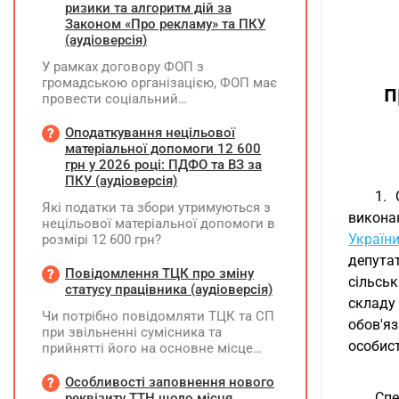
ризики та алгоритм дій за
Законом «Про рекламу» та ПКУ
(аудіоверсія)
У рамках договору ФОП з
громадською організацією, ФОП має
п
провести соціальний
(безкоштовний для фізосіб) захід.
Реєстрацію на цей захід ФОП
Оподаткування нецільової
проводить через номер телефону,
матеріальної допомоги 12 600
який зазначено у листівках, які він
грн у 2026 році: ПДФО та ВЗ за
розклеїв на стовпах району та
ПКУ (аудіоверсія)
суспільних рекламних дошках. Звіт
1. 
Які податки та збори утримуються з
для ГО по запиту на реєстрацію - це
викона
нецільової матеріальної допомоги в
фото цих рекламних об'яв. Чи
України
розмірі 12 600 грн?
виникає у ФОПа зобов'язання по
реєстрації цієї рекламної кампанії?
депута
Повідомлення ТЦК про зміну
Чи є будь які податкові наслідки по
сільськ
статусу працівника (аудіоверсія)
розповсюдженню цих об'яв?
складу 
Чи потрібно повідомляти ТЦК та СП
обов'я
при звільненні сумісника та
особист
прийнятті його на основне місце
роботи?
Особливості заповнення нового
Спе
реквізиту ТТН щодо місця