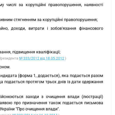
му числі за корупційні правопорушення, наявності
ативним стягненням за корупційні правопорушення;
айно, доходи, витрати і зобов'язання фінансового
вання, підвищення кваліфікації;
 Президента
№ 333/2012 від 18.05.2012
)
коном.
андидата (форма 1, додається), яка подається разом
ода подається протягом трьох днів із дати одержання
ійснюються заходи з очищення влади (люстрації)
заявою про призначення також подається письмова
України "Про очищення влади".