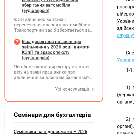
зберігання автомобіля
розпор
(аудіоверсія)
військ
ФОП здійснює вантажні
Україн
перевезення власним автомобілем.
здійсн
Транспортний засіб зберігається за
службу
місцем фактичного проживання
перевізника, договір оренди гаража
Віза директора на заяві про
чи стоянки відсутній. Яку адресу
звільнення у 2026 році: вимоги
слід зазначати у новому реквізиті
КЗпП та зразок тексту
Спе
ТТН «Місце, де зберігається
(аудіоверсія)
України
автомобіль»? Чи є обов'язковим
Чи обов’язково директору ставити
оформлення договору на місце
1-1
візу на заяві працівника про
стоянки?
звільнення за власним бажанням?
Якщо так, який текст візи є бажаним
1) 
згідно з нормами КЗпП?
Усі консультації
(держа
органу 
Семінари для бухгалтерів
2) 
органі
Сумісники на підприємстві – 2026
повнова