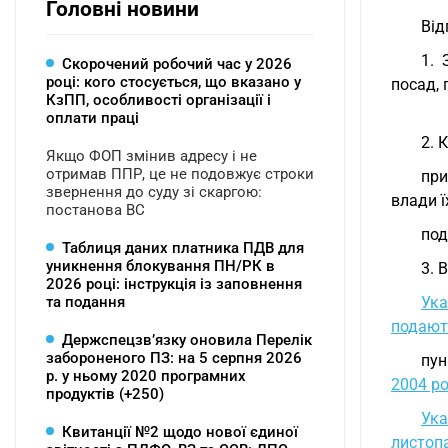
Головні новини
Від
1. 
Скорочений робочий час у 2026
році: кого стосується, що вказано у
посад, 
КзПП, особливості організації і
оплати праці
2. 
Якщо ФОП змінив адресу і не
отримав ППР, це не подовжує строки
при
звернення до суду зі скаргою:
влади ї
постанова ВС
под
Таблиця даних платника ПДВ для
уникнення блокування ПН/РК в
3. 
2026 році: інструкція із заповнення
та подання
Ука
подают
Держспецзв’язку оновила Перелік
забороненого ПЗ: на 5 серпня 2026
пун
р. у ньому 2020 програмних
2004 ро
продуктів (+250)
Ука
Квитанції №2 щодо нової єдиної
листоп