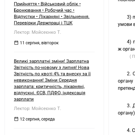
Прийняття • Військовий облік •
Бронювання • Робочий час •
Відпустки • Лікарняні • Звільнення.
3) 
Перевірки Держпраці і ТЦК
умови в
Лектор: Мойсеєнко Т.
4) 
11 серпня, вівторок
ж орган
( 
Великі зарплатні зміни! Зарплатна
Звітність по-новому з липня! Нова
2. 
Звітність по квоті 4% та внеску за її
невиконання! Зміни Середня
органу
зарплата: критичність, лікарняні,
претенд
відпускні. ЄСВ, ПДФО, індексація
зарплати
3. 
Лектор: Мойсеєнко Т.
органу)
12 серпня, середа
4. 