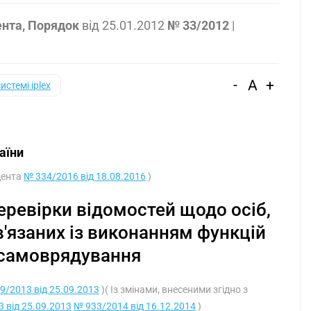
ента, Порядок
від
25.01.2012
№ 33/2012
|
-
A
+
системі iplex
аїни
дента
№ 334/2016 від 18.08.2016
)
еревірки відомостей щодо осіб,
в'язаних із виконанням функцій
 самоврядування
9/2013 від 25.09.2013
)( Із змінами, внесеними згідно з
 від 25.09.2013
№ 933/2014 від 16.12.2014
)