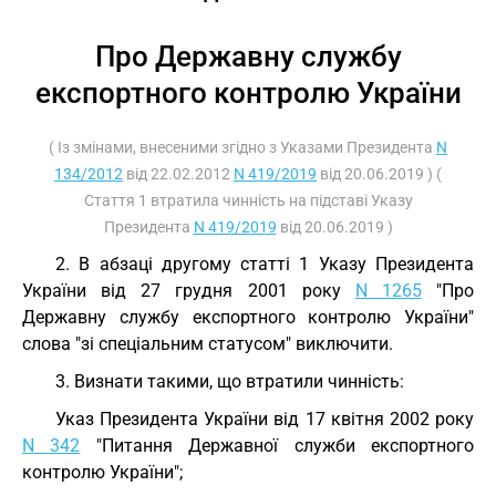
Про Державну службу
експортного контролю України
( Із змінами, внесеними згідно з Указами Президента
N
134/2012
від 22.02.2012
N 419/2019
від 20.06.2019 ) (
Стаття 1 втратила чинність на підставі Указу
Президента
N 419/2019
від 20.06.2019 )
2. В абзаці другому статті 1 Указу Президента
України від 27 грудня 2001 року
N 1265
"Про
Державну службу експортного контролю України"
слова "зі спеціальним статусом" виключити.
3. Визнати такими, що втратили чинність:
Указ Президента України від 17 квітня 2002 року
N 342
"Питання Державної служби експортного
контролю України";