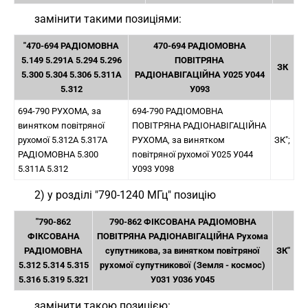
замінити такими позиціями:
"470-694 РАДІОМОВНА
470-694 РАДІОМОВНА
5.149 5.291A 5.294 5.296
ПОВІТРЯНА
ЗК
5.300 5.304 5.306 5.311A
РАДІОНАВІГАЦІЙНА У025 У044
5.312
У093
694-790 РУХОМА, за
694-790 РАДІОМОВНА
винятком повітряної
ПОВІТРЯНА РАДІОНАВІГАЦІЙНА
рухомої 5.312A 5.317A
РУХОМА, за винятком
ЗК";
РАДІОМОВНА 5.300
повітряної рухомої У025 У044
5.311A 5.312
У093 У098
2) у розділі "790-1240 МГц" позицію
"790-862
790-862 ФІКСОВАНА РАДІОМОВНА
ФІКСОВАНА
ПОВІТРЯНА РАДІОНАВІГАЦІЙНА Рухома
РАДІОМОВНА
супутникова, за винятком повітряної
ЗК"
5.312 5.314 5.315
рухомої супутникової (Земля - космос)
5.316 5.319 5.321
У031 У036 У045
замінити такою позицією: