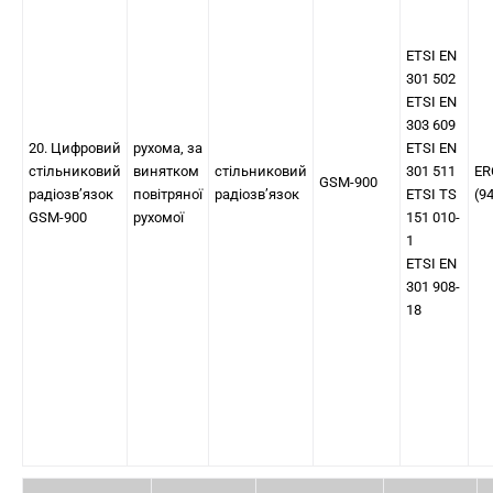
ETSI EN
301 502
ETSI EN
303 609
20. Цифровий
рухома, за
ETSI EN
стільниковий
винятком
стільниковий
301 511
ER
GSM-900
радіозв’язок
повітряної
радіозв’язок
ETSI TS
(9
GSM-900
рухомої
151 010-
1
ETSI EN
301 908-
18