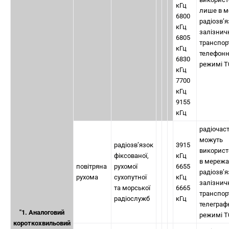
кГц
лише в м
6800
радіозв’я
кГц
залізнич
6805
транспор
кГц
телефон
6830
режимі Т
кГц
7700
кГц
9155
кГц
радіочас
можуть
радіозв’язок
3915
використ
фіксованої,
кГц
в мережа
повітряна
рухомої
6655
радіозв’я
рухома
сухопутної
кГц
залізнич
та морської
6665
транспор
радіослужб
кГц
телеграф
"1. Аналоговий
режимі Т
короткохвильовий