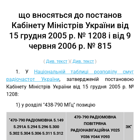
що вносяться до постанов
Кабінету Міністрів України від
15 грудня 2005 р. № 1208 і від 9
червня 2006 р. № 815
(
Див. текст
)(
Див. текст
)
1. У
Національній таблиці розподілу смуг
радіочастот України
, затвердженій постановою
Кабінету Міністрів України від 15 грудня 2005 р. №
1208:
1) у розділі "438-790 МГц" позицію
470-790 РАДІОМОВНА
"470-790 РАДІОМОВНА 5.149
ПОВІТРЯНА
5.291A 5.294 5.296 5.300
ЗК"
РАДІОНАВІГАЦІЙНА У025
5.302 5.304 5.306 5.311 5.312
У036 У044 У093