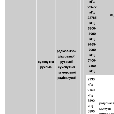
кГц
22672
кГц
Т01
22785
кГц
3800-
3900
кГц
6765-
7000
радіозв’язок
кГц
фіксованої,
7400-
сухопутна
рухомої
7450
рухома
сухопутної
кГц
та морської
радіослужб
2130
кГц
2150
кГц
5890
радіочас
кГц
можуть
5895
використ