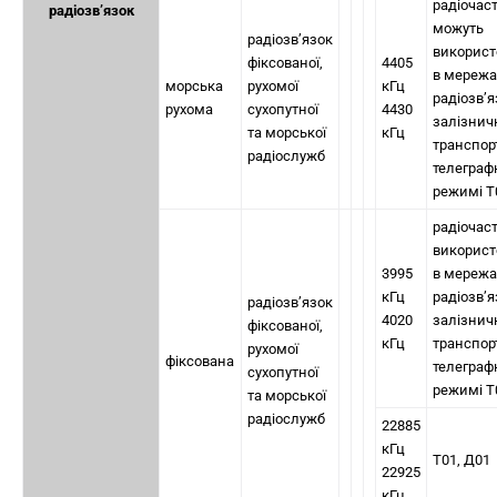
радіочас
радіозв’язок
можуть
радіозв’язок
використ
фіксованої,
4405
в мережа
морська
рухомої
кГц
радіозв’я
рухома
сухопутної
4430
залізнич
та морської
кГц
транспор
радіослужб
телеграф
режимі Т
радіочас
використ
3995
в мережа
кГц
радіозв’я
радіозв’язок
4020
залізнич
фіксованої,
кГц
транспор
рухомої
фіксована
телеграф
сухопутної
режимі Т
та морської
радіослужб
22885
кГц
Т01, Д01
22925
кГц