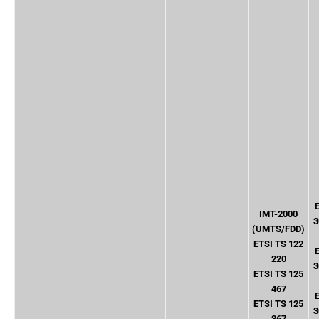
IMT-2000
3
(UMTS/FDD)
ETSI TS 122
220
3
ETSI TS 125
467
ETSI TS 125
3
367