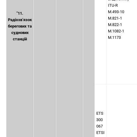
ITU-R
M.493-10
"11.
M.821-1
Радіозв’язок
M.822-1
берегових та
M.1082-1
суднових
M.1173
станцій
ETS
300
067
ETSI