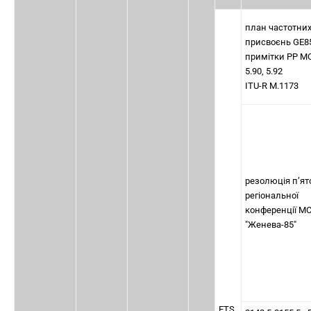
план частотни
присвоєнь GE8
примітки РР М
5.90, 5.92
ITU-R M.1173
резолюція п’ят
регіональної
конференції М
"Женева-85"
ETS