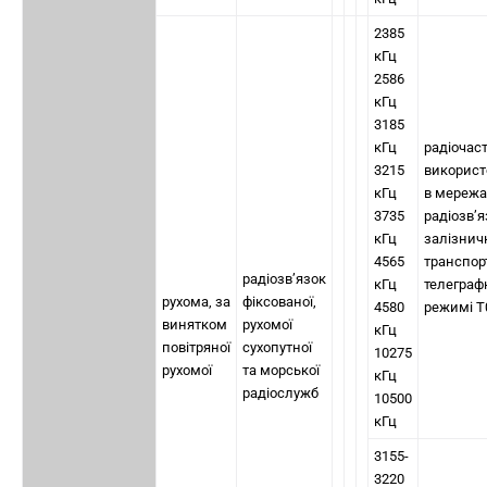
2385
кГц
2586
кГц
3185
кГц
радіочас
3215
використ
кГц
в мережа
3735
радіозв’я
кГц
залізнич
4565
транспор
радіозв’язок
кГц
телеграф
рухома, за
фіксованої,
4580
режимі Т
винятком
рухомої
кГц
повітряної
сухопутної
10275
рухомої
та морської
кГц
радіослужб
10500
кГц
3155-
3220