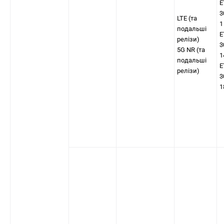
E
3
LTE (та
1
подальші
E
релізи)
3
5G NR (та
1
подальші
E
релізи)
3
1