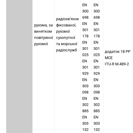
EN
EN
300
300
698
698
радіозв’язок
EN
EN
рухома, за
фіксованої,
301
301
винятком
рухомої
178
178
повітряної
сухопутної
EN
EN
рухомої
та морської
301
301
радіослужб
додаток 18 РР
025
025
МСЕ
EN
EN
ITU-R M.489-2
301
301
929
929
EN
EN
303
303
098
098
EN
EN
302
302
885
885
EN
EN
303
303
132
132