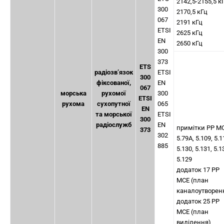
2142,5-2155,5 к
300
2170,5 кГц
067
2191 кГц
ETSI
2625 кГц
EN
2650 кГц
300
373
ETS
радіозв’язок
ETSI
300
фіксованої,
EN
067
морська
рухомої
300
ETSI
рухома
сухопутної
065
EN
та морської
ETSI
300
радіослужб
EN
примітки РР М
373
302
5.79A, 5.109, 5.1
885
5.130, 5.131, 5.1
5.129
додаток 17 РР
МСЕ (план
каналоутворен
додаток 25 РР
МСЕ (план
виділення)