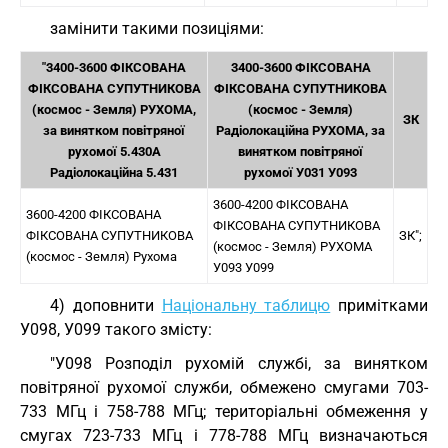
замінити такими позиціями:
"3400-3600 ФІКСОВАНА
3400-3600 ФІКСОВАНА
ФІКСОВАНА СУПУТНИКОВА
ФІКСОВАНА СУПУТНИКОВА
(космос - Земля) РУХОМА,
(космос - Земля)
ЗК
за винятком повітряної
Радіолокаційна РУХОМА, за
рухомої 5.430A
винятком повітряної
Радіолокаційна 5.431
рухомої У031 У093
3600-4200 ФІКСОВАНА
3600-4200 ФІКСОВАНА
ФІКСОВАНА СУПУТНИКОВА
ФІКСОВАНА СУПУТНИКОВА
ЗК";
(космос - Земля) РУХОМА
(космос - Земля) Рухома
У093 У099
4) доповнити
Національну таблицю
примітками
У098, У099 такого змісту:
"У098 Розподіл рухомій службі, за винятком
повітряної рухомої служби, обмежено смугами 703-
733 МГц і 758-788 МГц; територіальні обмеження у
смугах 723-733 МГц і 778-788 МГц визначаються