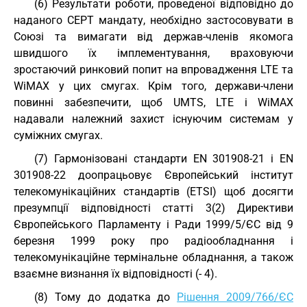
(6) Результати роботи, проведеної відповідно до
наданого CEPT мандату, необхідно застосовувати в
Союзі та вимагати від держав-членів якомога
швидшого їх імплементування, враховуючи
зростаючий ринковий попит на впровадження LTE та
WiMAX у цих смугах. Крім того, держави-члени
повинні забезпечити, щоб UMTS, LTE і WiMAX
надавали належний захист існуючим системам у
суміжних смугах.
(7) Гармонізовані стандарти EN 301908-21 і EN
301908-22 доопрацьовує Європейський інститут
телекомунікаційних стандартів (ETSI) щоб досягти
презумпції відповідності статті 3(2) Директиви
Європейського Парламенту і Ради 1999/5/ЄC від 9
березня 1999 року про радіообладнання і
телекомунікаційне термінальне обладнання, а також
взаємне визнання їх відповідності (- 4).
(8) Тому до додатка до
Рішення 2009/766/ЄC