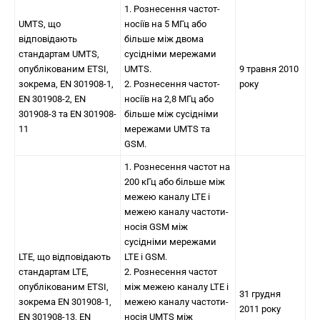
1. Рознесення частот-
UMTS, що
носіїв на 5 МГц або
відповідають
більше між двома
стандартам UMTS,
сусідніми мережами
опублікованим ETSI,
UMTS.
9 травня 2010
зокрема, EN 301908-1,
2. Рознесення частот-
року
EN 301908-2, EN
носіїв на 2,8 МГц або
301908-3 та EN 301908-
більше між сусідніми
11
мережами UMTS та
GSM.
1. Рознесення частот на
200 кГц або більше між
межею каналу LTE і
межею каналу частоти-
носія GSM між
сусідніми мережами
LTE, що відповідають
LTE і GSM.
стандартам LTE,
2. Рознесення частот
опублікованим ETSI,
між межею каналу LTE і
31 грудня
зокрема EN 301908-1,
межею каналу частоти-
2011 року
EN 301908-13, EN
носія UMTS між