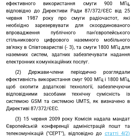
ефективного використання смуги 900 МГц,
відповідно до Директиви Ради 87/372/ЄЕС від 25
червня 1987 року про смуги радіочастот, які
необхідно зарезервувати для скоординованого
впровадження публічного пан’європейського
стільникового цифрового наземного мобільного
зв’язку в Співтоваристві (- 3), та смуги 1800 МГц для
наземних систем, здатних забезпечувати надання
електронних комунікаційних послуг.
(2) Держави-члени періодично розглядали
ефективність використання смуг 900 МГц і 1800 МГц,
щоб охопити додаткові технології, забезпечуючи
відповідними засобами технічну сумісність із
системою GSM та системою UMTS, як визначено в
Директиві 87/372/ЄЕС.
(3) 15 червня 2009 року Комісія надала мандат
Європейській конференції адміністрацій пошт та
телекомунікацій ("CEPT"), відповідно до
статті 4(2)