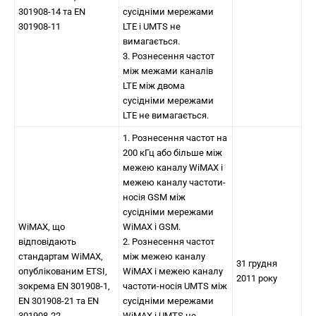
301908-14 та EN
сусідніми мережами
301908-11
LTE і UMTS не
вимагається.
3. Рознесення частот
між межами каналів
LTE між двома
сусідніми мережами
LTE не вимагається.
1. Рознесення частот на
200 кГц або більше між
межею каналу WiMAX і
межею каналу частоти-
носія GSM між
сусідніми мережами
WiMAX, що
WiMAX і GSM.
відповідають
2. Рознесення частот
стандартам WiMAX,
між межею каналу
31 грудня
опублікованим ETSI,
WiMAX і межею каналу
2011 року
зокрема EN 301908-1,
частоти-носія UMTS між
EN 301908-21 та EN
сусідніми мережами
301908-22
WiMAX і UMTS не