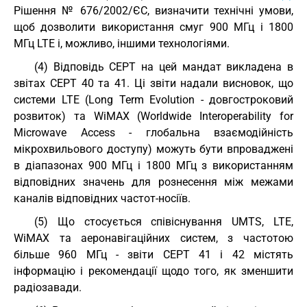
Рішення № 676/2002/ЄC, визначити технічні умови,
щоб дозволити використання смуг 900 МГц і 1800
МГц LTE і, можливо, іншими технологіями.
(4) Відповідь CEPT на цей мандат викладена в
звітах СЕPT 40 та 41. Ці звіти надали висновок, що
системи LTE (Long Term Evolution - довгостроковий
розвиток) та WiMAХ (Worldwide Interoperability for
Microwave Access - глобальна взаємодійність
мікрохвильового доступу) можуть бути впроваджені
в діапазонах 900 МГц і 1800 МГц з використанням
відповідних значень для рознесення між межами
каналів відповідних частот-носіїв.
(5) Що стосується співіснування UMTS, LTE,
WiMAX та аеронавігаційних систем, з частотою
більше 960 МГц - звіти CEPT 41 і 42 містять
інформацію і рекомендації щодо того, як зменшити
радіозавади.