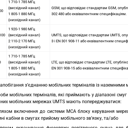
1 710-1 785 МГц
(висхідний канал)
GSM, що відповідає стандартам GSM, опублі
00
1 805-1 880 МГц
302 480 або еквівалентним специфікаціям.
(низхідний канал)
1 920-1 980 МГц
100
(висхідний канал)
UMTS, що відповідає стандартам UMTS, опубл
2 110-2 170 МГц
3 і EN 301 908-11 або еквівалентним специф
(низхідний канал)
1 710-1 785 МГц
0
(висхідний канал)
LTE, що відповідає стандартам LTE, опубліко
1 805-1 880 МГц
EN 301 908-15 або еквівалентним специфіка
(низхідний канал)
Запобігання з’єднанню мобільних терміналів із наземними
оби мобільних терміналів, які приймають у діапазоні смуг 
мних мобільних мережах UMTS мають попереджуватися:
ляхом включення до системи MCA блоку керування мереж
ні кабіни в смугах прийому мобільного зв’язку, та/або
ляхом екранування фюзеляжу повітряного судна для б