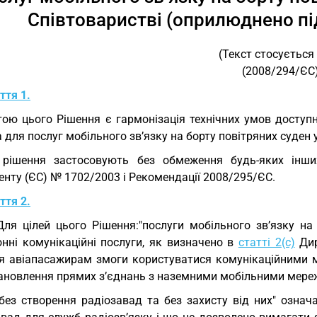
Співтоваристві (оприлюднено пі
(Текст стосується
(2008/294/ЄС
ття 1.
ою цього Рішення є гармонізація технічних умов доступ
 для послуг мобільного зв’язку на борту повітряних суден 
рішення застосовують без обмеження будь-яких інших
нту (ЄС) № 1702/2003 і Рекомендації 2008/295/ЄС.
ття 2.
Для цілей цього Рішення:"послуги мобільного зв’язку н
онні комунікаційні послуги, як визначено в
статті 2(с)
Дир
я авіапасажирам змоги користуватися комунікаційними м
тановлення прямих з’єднань з наземними мобільними мере
"без створення радіозавад та без захисту від них" озн