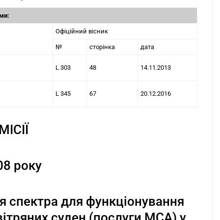
ми:
Офіційний вісник
№
сторінка
дата
L 303
48
14.11.2013
L 345
67
20.12.2016
ІСІЇ
08 року
я спектра для функціонування
вітряних суден (послуги MCA) у