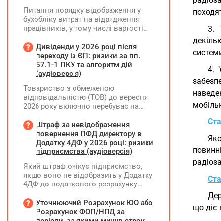
радіоза
Питання порядку відображення у
походят
бухобліку витрат на відрядження
працівників, у тому числі вартості
3. 
проживання в готелі, яке сплачено з
декільк
карткового рахунку працівника та
Дивіденди у 2026 році після
системи
підтвердження таких операцій
переходу із ЄП: ризики за пп.
первинними документами, належать
57.1-1 ПКУ та алгоритм дій
4. 
до компетенції Мінфіну
(аудіоверсія)
забезпе
Товариство з обмеженою
наведен
відповідальністю (ТОВ) до вересня
мобільн
2026 року включно перебуває на
спрощеній системі оподаткування
Ста
(єдиний податок, 3 група, ставка 5%,
Штраф за невідображення
неплатник ПДВ). З 1 жовтня 2026
повернення ПФД директору в
Яко
року підприємство переходить на
Додатку 4ДФ у 2026 році: ризики
повинн
загальну систему оподаткування
підприємства (аудіоверсія)
(стає платником податку на
радіоза
Який штраф очікує підприємство,
прибуток). За результатами
якщо воно не відобразить у Додатку
діяльності у періоді 2024–2025 років
Ста
4ДФ до податкового розрахунку
(під час перебування на спрощеній
повернення поворотної фінансової
системі) підприємство отримало
Дер
допомоги (ПФД) директору?
Уточнюючий Розрахунок ЮО або
чистий прибуток, сума
що діє 
Розрахунок ФОП/НПД за
нерозподіленого прибутку в балансі
періоди, за якими минув строк