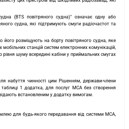
ахисту цих пристроїв від шкідливих радіозавад, які
судна (BTS повітряного судна)" означає одну або
ряного судна, які підтримують смуги радіочастот та
о його розміщують на борту повітряного судна, яке
х мобільних станцій систем електронних комунікацій,
о рівня шуму всередині кабіни у приймальних смугах
ісля набуття чинності цим Рішенням, держави-члени
у таблиці 1 додатка, для послуг MCA без створення
повідають встановленим у додатку вимогам.
емлею для будь-якого передавання від системи MCA,