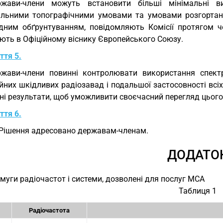
ржави-члени можуть встановити більші мінімальні в
альними топографічними умовами та умовами розгортан
ідним обґрунтуванням, повідомляють Комісії протягом ч
ують в Офіційному віснику Європейського Союзу.
ття 5.
ржави-члени повинні контролювати використання спек
йних шкідливих радіозавад і подальшої застосовності всіх 
ні результати, щоб уможливити своєчасний перегляд цього
ття 6.
Рішення адресовано державам-членам.
ДОДАТО
Смуги радіочастот і системи, дозволені для послуг MCA
Таблиця 1
Радіочастота