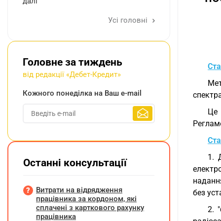
далі
Усі головні
Головне за тиждень
Ста
від редакції «Дебет-Кредит»
Мет
Кожного понеділка на Ваш e-mail
спектра
Це 
Регламе
Ста
1. 
Останні консультації
електр
наданн
Витрати на відрядження
без ус
працівника за кордоном, які
сплачені з карткового рахунку
2. 
працівника