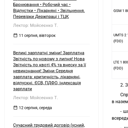
б) нерезидентом?
Бронювання • Робочий час •
Відпустки • Лікарняні • Звільнення.
GSM 1 8
Перевірки Держпраці і ТЦК
Лектор: Мойсеєнко Т.
UMTS 2 
11 серпня, вівторок
(FDD)
Великі зарплатні зміни! Зарплатна
Звітність по-новому з липня! Нова
LTE 1 80
Звітність по квоті 4% та внеску за її
(FDD)
невиконання! Зміни Середня
зарплата: критичність, лікарняні,
відпускні. ЄСВ, ПДФО, індексація
2. 
зарплати
Спр
Лектор: Мойсеєнко Т.
в назе
12 серпня, середа
- ш
всереди
Сучасний трудовий договір (усний,
- ш