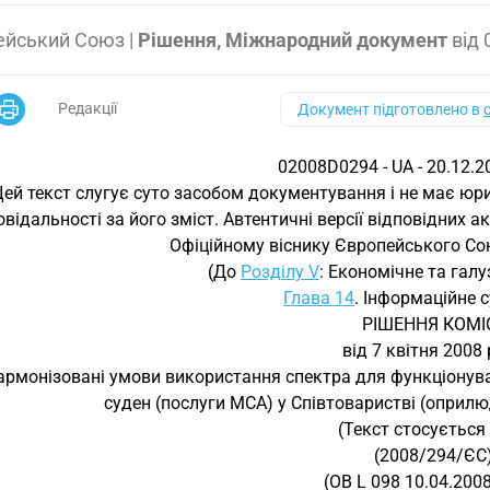
ейський Союз
|
Рішення, Міжнародний документ
від
Редакції
Документ підготовлено в
02008D0294 - UA - 20.12.2
Цей текст слугує суто засобом документування і не має юр
овідальності за його зміст. Автентичні версії відповідних а
Офіційному віснику Європейського Союз
(До
Розділу V
: Економічне та галу
Глава 14
. Інформаційне 
РІШЕННЯ КОМІС
від 7 квітня 2008
армонізовані умови використання спектра для функціонува
суден (послуги MCA) у Співтоваристві (оприл
(Текст стосується
(2008/294/ЄС
(OB L 098 10.04.2008,