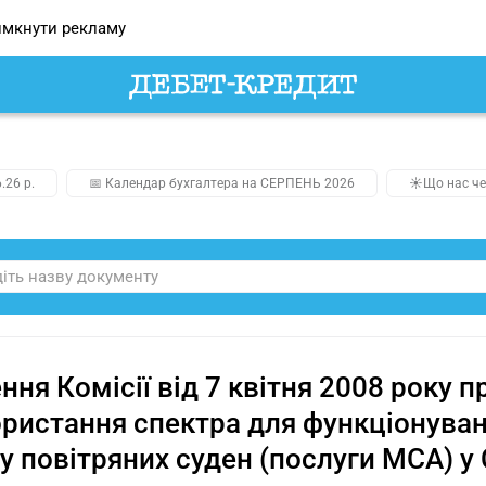
мкнути рекламу
.26 р.
📅 Календар бухгалтера на СЕРПЕНЬ 2026
☀️Що нас че
ння Комісії від 7 квітня 2008 року 
ристання спектра для функціонуван
у повітряних суден (послуги MCA) у