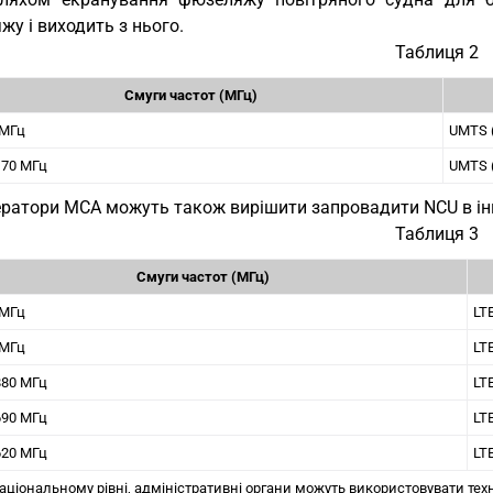
у і виходить з нього.
Таблиця 2
Смуги частот (МГц)
 МГц
UMTS (
170 МГц
UMTS (
ратори MCA можуть також вирішити запровадити NCU в інши
Таблиця 3
Смуги частот (МГц)
 МГц
LTE
 МГц
LT
880 МГц
LT
690 МГц
LT
620 МГц
LT
національному рівні, адміністративні органи можуть використовувати тех