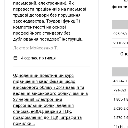
письмовий, електронний). Як
фюзеляж
перевести працівників на письмові
трудові договори без порушення
законодавства. Трудові функції і
компетентності на основі
професійного стандарту без
925-960
дублювання посадової інструкції...
2 110-2 
Лектор: Мойсеєнко Т.
Опе
14 серпня, пʼятниця
Одноденний практичний курс
підвищення кваліфікації щодо
460-470
військового обліку «Організація та
791-821
ведення військового обліку: зміни з
27 червня! Електронний
1 805-1 
персональний облік, ведення
2 620-2 
списків, е-ВОД, звірки з ТЦК,
повідомлення до ТЦК, штрафи та
2 570-2 
помилки...
(-1) На 