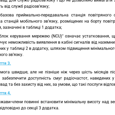
вад для служб радіозв’язку і що не дозволено вимагати з
ь від служб радіозв’язку;
"базова приймально-передавальна станція повітряного 
а станцій мобільного зв’язку, розміщених на борту повіт
, зазначені в таблиці 1 додатка;
"блок керування мережею (NCU)" означає устатковання, щ
чує неможливість виявлення в кабіні сигналів від наземни
их у таблиці 2 в додатку, шляхом підвищення мінімальног
ого зв’язку.
ття 3.
мога швидше, але не пізніше ніж через шість місяців п
і забезпечити доступність смуг радіочастот, наведених 
вад та без захисту від них, за умови, що такі послуги від
ття 4.
жави-члени повинні встановити мінімальну висоту над з
відповідно до секції 3 додатка.