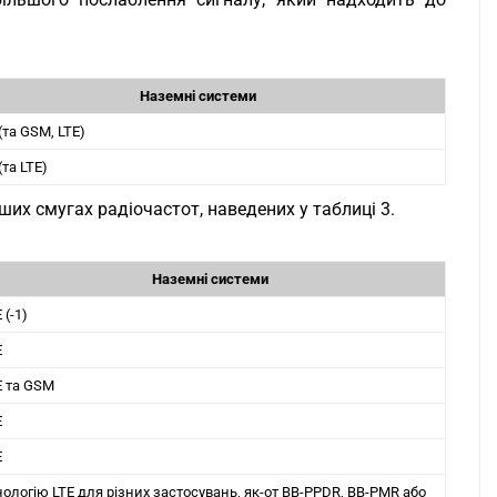
Наземні системи
та GSM, LTE)
та LTE)
х смугах радіочастот, наведених у таблиці 3.
Наземні системи
 (-1)
E
E та GSM
E
E
нологію LTE для різних застосувань, як-от BB-PPDR, BB-PMR або