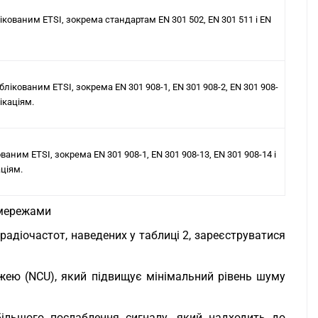
кованим ETSI, зокрема стандартам EN 301 502, EN 301 511 і EN
ікованим ETSI, зокрема EN 301 908-1, EN 301 908-2, EN 301 908-
ікаціям.
ваним ETSI, зокрема EN 301 908-1, EN 301 908-13, EN 301 908-14 і
ціям.
 мережами
радіочастот, наведених у таблиці 2, зареєструватися
ею (NCU), який підвищує мінімальний рівень шуму
ільшого послаблення сигналу, який надходить до