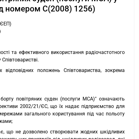
д номером C(2008) 1256)
 ЄЕП)
)
ності та ефективного використання радіочастотного
у Співтоваристві.
 відповідних положень Співтовариства, зокрема
а борту повітряних суден (послуги MCA)" означають
ективи 2002/21/ЄС, що їх надає підприємство для
ережами загального користування під час польоту
жами;
ачає, що не дозволено створювати жодних шкідливих