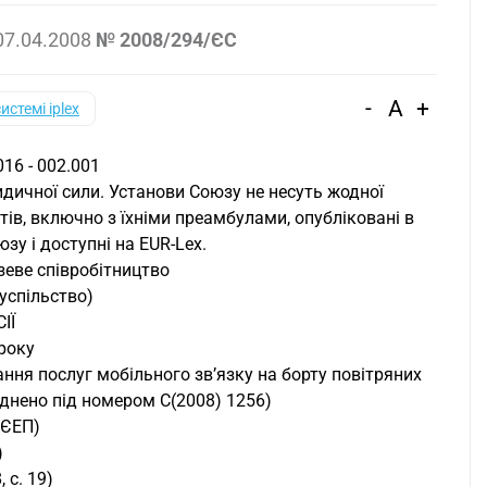
07.04.2008
№ 2008/294/ЄС
-
A
+
системі iplex
016 - 002.001
идичної сили. Установи Союзу не несуть жодної
ктів, включно з їхніми преамбулами, опубліковані в
у і доступні на EUR-Lex.
зеве співробітництво
суспільство)
ІЇ
 року
ння послуг мобільного зв’язку на борту повітряних
юднено під номером C(2008) 1256)
 ЄЕП)
)
 с. 19)