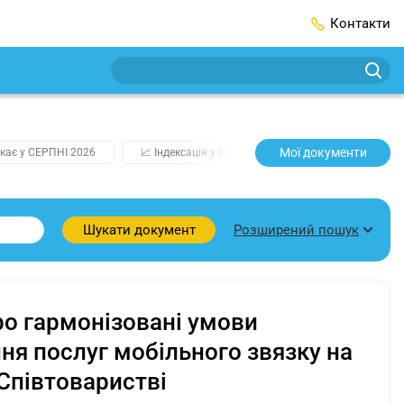
Контакти
Мої документи
кає у СЕРПНІ 2026
📈 Індексація у СЕРПНІ
2️⃣0️⃣2️⃣7️⃣ Усі клю
Розширений пошук
Шукати документ
про гармонізовані умови
ня послуг мобільного звязку на
 Співтоваристві