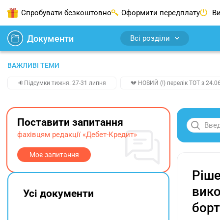
Спробувати безкоштовно
Оформити передплату
Ви
Документи
Всі розділи
ВАЖЛИВІ ТЕМИ
🔉Підсумки тижня. 27-31 липня
💔 НОВИЙ (!) перелік ТОТ з 24.06
Поставити запитання
фахівцям редакції «Дебет-Кредит»
Моє запитання
Ріше
вико
Усі документи
борт