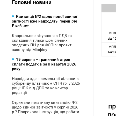
Головні новини
Квитанції №2 щодо нової єдиної
звітності вже надходять: перевірте
Е-кабінет
ІМПЛ
Квартальне звітування з ПДВ та
від 1
складання тільки щомісячних
зведених ПН для ФОПів: проєкт
ІМПЛ
закону від Мінфіну
Текст
19 серпня – граничний строк
сплати податків за ІI квартал 2026
року
Наслідки здачі земельної ділянки в
суборенду платником ЄП 4 гр. у 2026
році: ІПК від ДПС та коментар
редакції
Отримали негативну квитанцію №2
пр
щодо єдиної звітності у серпні 2026
р.? Покрокова інструкція, що робити
по