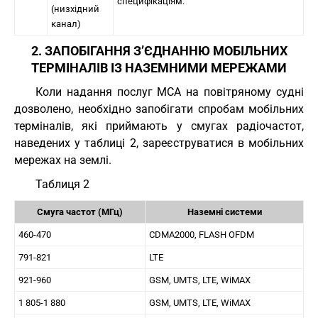
специфікаціям.
(низхідний
канал)
2. ЗАПОБІГАННЯ З’ЄДНАННЮ МОБІЛЬНИХ
ТЕРМІНАЛІВ ІЗ НАЗЕМНИМИ МЕРЕЖАМИ
Коли надання послуг MCA на повітряному судні
дозволено, необхідно запобігати спробам мобільних
терміналів, які приймають у смугах радіочастот,
наведених у таблиці 2, зареєструватися в мобільних
мережах на землі.
Таблиця 2
Смуга частот (МГц)
Наземні системи
460-470
CDMA2000, FLASH OFDM
791-821
LTE
921-960
GSM, UMTS, LTE, WiMAX
1 805-1 880
GSM, UMTS, LTE, WiMAX