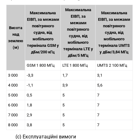
Максимальна
Максимальна
Максимальна
ЕІВП, за
ЕІВП, за межами
ЕІВП, за межами
межами
повітряного
повітряного
Висота
повітряного
судна, від
судна, від
над
судна, від
мобільного
мобільного
землею
мобільного
термінала GSM у
термінала UMTS
(м)
термінала LTE у
дБм/200 кГц
у дБм/3,84 МГц
дБм/5 МГц
GSM 1 800 МГц
LTE 1 800 МГц
UMTS 2 100 МГц
3 000
-3,3
1,7
3,1
4 000
-1,1
3,9
5,6
5 000
0,5
5
7
6 000
1,8
5
7
7 000
2,9
5
7
8 000
3,8
5
7
(c) Експлуатаційні вимоги