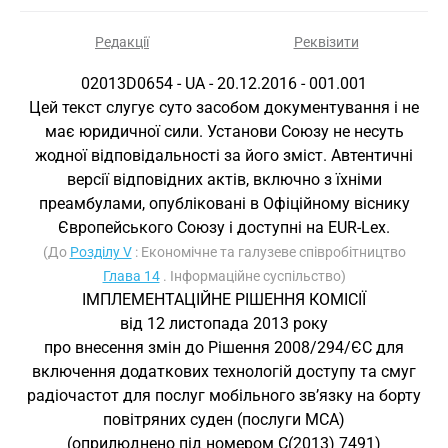
Редакції
Реквізити
02013D0654 - UA - 20.12.2016 - 001.001
Цей текст слугує суто засобом документування і не
має юридичної сили. Установи Союзу не несуть
жодної відповідальності за його зміст. Автентичні
версії відповідних актів, включно з їхніми
преамбулами, опубліковані в Офіційному віснику
Європейського Союзу і доступні на EUR-Lex.
(До
Розділу V
: Економічне та галузеве співробітництво
Глава 14
. Інформаційне суспільство)
ІМПЛЕМЕНТАЦІЙНЕ РІШЕННЯ КОМІСІЇ
від 12 листопада 2013 року
про внесення змін до Рішення 2008/294/ЄС для
включення додаткових технологій доступу та смуг
радіочастот для послуг мобільного зв’язку на борту
повітряних суден (послуги MCA)
(оприлюднено під номером C(2013) 7491)