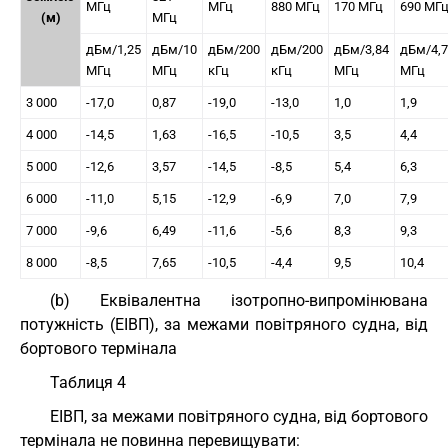
МГц
МГц
880 МГц
170 МГц
690 МГ
(м)
МГц
дБм/1,25
дБм/10
дБм/200
дБм/200
дБм/3,84
дБм/4,
МГц
МГц
кГц
кГц
МГц
МГц
3 000
-17,0
0,87
-19,0
-13,0
1,0
1,9
4 000
-14,5
1,63
-16,5
-10,5
3,5
4,4
5 000
-12,6
3,57
-14,5
-8,5
5,4
6,3
6 000
-11,0
5,15
-12,9
-6,9
7,0
7,9
7 000
-9,6
6,49
-11,6
-5,6
8,3
9,3
8 000
-8,5
7,65
-10,5
-4,4
9,5
10,4
(b) Еквівалентна ізотропно-випромінювана
потужність (ЕІВП), за межами повітряного судна, від
бортового термінала
Таблиця 4
ЕІВП, за межами повітряного судна, від бортового
термінала не повинна перевищувати: