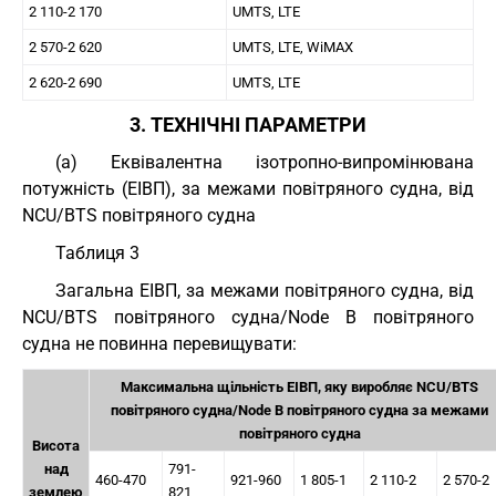
2 110-2 170
UMTS, LTE
2 570-2 620
UMTS, LTE, WiMAX
2 620-2 690
UMTS, LTE
3. ТЕХНІЧНІ ПАРАМЕТРИ
(a) Еквівалентна ізотропно-випромінювана
потужність (ЕІВП), за межами повітряного судна, від
NCU/BTS повітряного судна
Таблиця 3
Загальна ЕІВП, за межами повітряного судна, від
NCU/BTS повітряного судна/Node B повітряного
судна не повинна перевищувати:
Максимальна щільність ЕІВП, яку виробляє NCU/BTS
повітряного судна/Node B повітряного судна за межами
повітряного судна
Висота
над
791-
460-470
921-960
1 805-1
2 110-2
2 570-2
землею
821