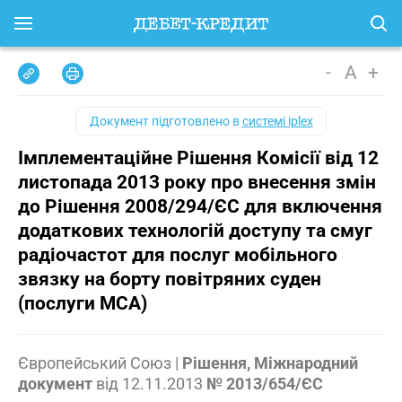
-
A
+
Документ підготовлено в
системі iplex
Імплементаційне Рішення Комісії від 12
листопада 2013 року про внесення змін
до Рішення 2008/294/ЄС для включення
додаткових технологій доступу та смуг
радіочастот для послуг мобільного
звязку на борту повітряних суден
(послуги MCA)
Європейський Союз
|
Рішення, Міжнародний
документ
від
12.11.2013
№ 2013/654/ЄС