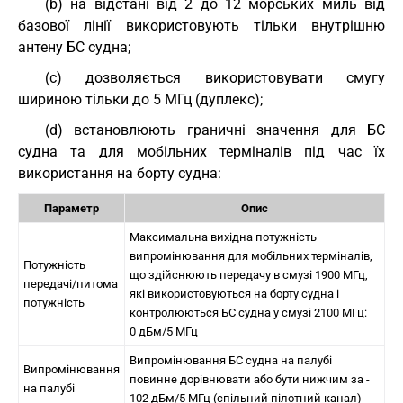
(b) на відстані від 2 до 12 морських миль від
базової лінії використовують тільки внутрішню
антену БС судна;
(c) дозволяється використовувати смугу
шириною тільки до 5 МГц (дуплекс);
(d) встановлюють граничні значення для БС
судна та для мобільних терміналів під час їх
використання на борту судна:
Параметр
Опис
Максимальна вихідна потужність
випромінювання для мобільних терміналів,
Потужність
що здійснюють передачу в смузі 1900 МГц,
передачі/питома
які використовуються на борту судна і
потужність
контролюються БС судна у смузі 2100 МГц:
0 дБм/5 МГц
Випромінювання БС судна на палубі
Випромінювання
повинне дорівнювати або бути нижчим за -
на палубі
102 дБм/5 МГц (спільний пілотний канал)