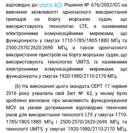
відповідно до
статті 4(2)
Рішення № 676/2002/ЄС на
вивчення можливості одночасного використання
приладів на борту морських суден, що
використовують технологію LTE, з наземними
електронними комунікаційними мережами, що
функціонують у смугах 1710-1785/1805-1880 МГц та
2500-2570/2620-2690 МГц, а також одночасного
використання пристроїв на борту морських суден, що
використовують технологію UMTS, із наземними
електронними комунікаційними мережами, що
функціонують у смугах 1920-1980/2110-2170 МГц.
(6) На виконання цього мандата CEPT 17 червня
2016 року ухвалила свій Звіт № 62, у якому було
зроблено висновок про можливість функціонування
MCV за умови дотримання відповідних технічних
умов для використання технології LTE у смугах 1710-
1785/1805-1880 МГц і 2500-2570/2620-2690 МГц та
технології UMTS у смугах 1920-1980/2110-2170 МГц.