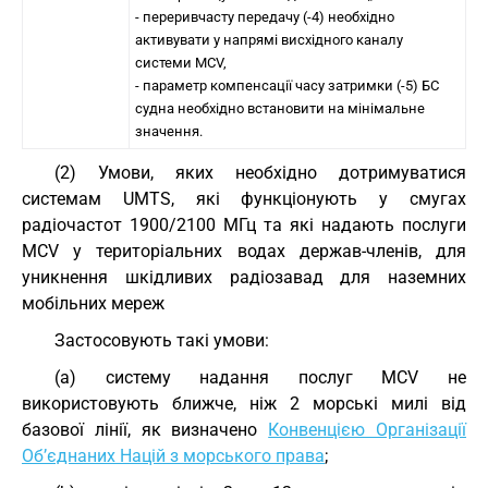
- переривчасту передачу (-4) необхідно
активувати у напрямі висхідного каналу
системи MCV,
- параметр компенсації часу затримки (-5) БС
судна необхідно встановити на мінімальне
значення.
(2) Умови, яких необхідно дотримуватися
системам UMTS, які функціонують у смугах
радіочастот 1900/2100 МГц та які надають послуги
MCV у територіальних водах держав-членів, для
уникнення шкідливих радіозавад для наземних
мобільних мереж
Застосовують такі умови:
(a) систему надання послуг MCV не
використовують ближче, ніж 2 морські милі від
базової лінії, як визначено
Конвенцією Організації
Об’єднаних Націй з морського права
;