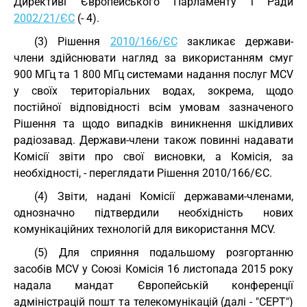
Директиві Європейського Парламенту і Ради
2002/21/ЄС
(- 4).
(3) Рішення
2010/166/ЄС
закликає держави-
члени здійснювати нагляд за використанням смуг
900 МГц та 1 800 МГц системами надання послуг MCV
у своїх територіальних водах, зокрема, щодо
постійної відповідності всім умовам зазначеного
Рішення та щодо випадків виникнення шкідливих
радіозавад. Держави-члени також повинні надавати
Комісії звіти про свої висновки, а Комісія, за
необхідності, - переглядати Рішення 2010/166/ЄС.
(4) Звіти, надані Комісії державами-членами,
однозначно підтвердили необхідність нових
комунікаційних технологій для використання MCV.
(5) Для сприяння подальшому розгортанню
засобів MCV у Союзі Комісія 16 листопада 2015 року
надала мандат Європейській конференції
адміністрацій пошт та телекомунікацій (далі - "CEPT")