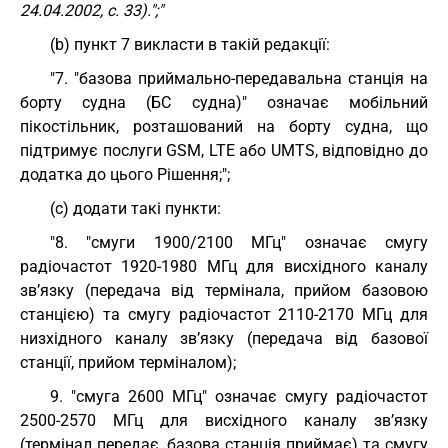
24.04.2002, с. 33).";"
(b) пункт 7 викласти в такій редакції:
"7. "базова приймально-передавальна станція на
борту судна (БС судна)" означає мобільний
пікостільник, розташований на борту судна, що
підтримує послуги GSM, LTE або UMTS, відповідно до
додатка до цього Рішення;";
(c) додати такі пункти:
"8. "смуги 1900/2100 МГц" означає смугу
радіочастот 1920-1980 МГц для висхідного каналу
зв’язку (передача від термінала, прийом базовою
станцією) та смугу радіочастот 2110-2170 МГц для
низхідного каналу зв’язку (передача від базової
станції, прийом терміналом);
9. "смуга 2600 МГц" означає смугу радіочастот
2500-2570 МГц для висхідного каналу зв’язку
(термінал передає, базова станція приймає) та смугу