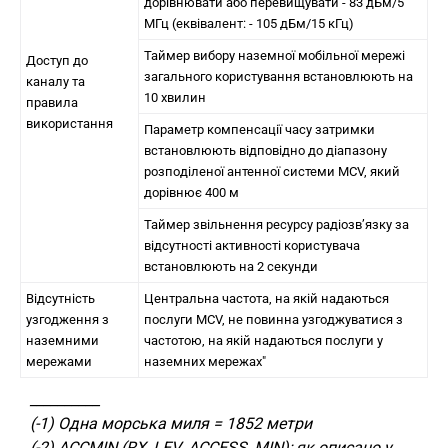
дорівнювати або перевищувати - 83 дБм/5
МГц (еквівалент: - 105 дБм/15 кГц)
Таймер вибору наземної мобільної мережі
Доступ до
загального користування встановлюють на
каналу та
10 хвилин
правила
використання
Параметр компенсації часу затримки
встановлюють відповідно до діапазону
розподіленої антенної системи MCV, який
дорівнює 400 м
Таймер звільнення ресурсу радіозв’язку за
відсутності активності користувача
встановлюють на 2 секунди
Відсутність
Центральна частота, на якій надаються
узгодження з
послуги MCV, не повинна узгоджуватися з
наземними
частотою, на якій надаються послуги у
мережами
наземних мережах"
__________
(-1) Одна морська миля = 1852 метри
(-2) ACCMIN (RX_LEV_ACCESS_MIN); як описано у