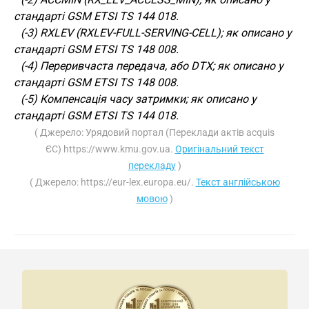
стандарті GSM ETSI TS 144 018.
(-3) RXLEV (RXLEV-FULL-SERVING-CELL); як описано у
стандарті GSM ETSI TS 148 008.
(-4) Переривчаста передача, або DTX; як описано у
стандарті GSM ETSI TS 148 008.
(-5) Компенсація часу затримки; як описано у
стандарті GSM ETSI TS 144 018.
( Джерело: Урядовий портал (Переклади актів acquis
ЄС) https://www.kmu.gov.ua.
Оригінальний текст
перекладу
)
( Джерело: https://eur-lex.europa.eu/.
Текст англійською
мовою
)