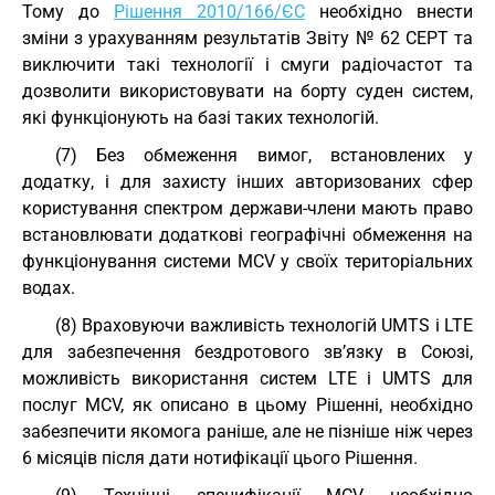
Тому до
Рішення 2010/166/ЄС
необхідно внести
зміни з урахуванням результатів Звіту № 62 CEPT та
виключити такі технології і смуги радіочастот та
дозволити використовувати на борту суден систем,
які функціонують на базі таких технологій.
(7) Без обмеження вимог, встановлених у
додатку, і для захисту інших авторизованих сфер
користування спектром держави-члени мають право
встановлювати додаткові географічні обмеження на
функціонування системи MCV у своїх територіальних
водах.
(8) Враховуючи важливість технологій UMTS і LTE
для забезпечення бездротового зв’язку в Союзі,
можливість використання систем LTE і UMTS для
послуг MCV, як описано в цьому Рішенні, необхідно
забезпечити якомога раніше, але не пізніше ніж через
6 місяців після дати нотифікації цього Рішення.