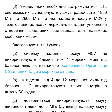
(3) Умови, яких необхідно дотримуватися LTE
системам, які функціонують у смузі радіочастот 1800
МГц та 2600 МГц та які надають послуги MCV у
територіальних водах держав-членів, для уникнення
створення шкідливих радіозавад для наземних
мобільних мереж
Застосовують такі умови:
(a) систему надання послуг MCV не
використовують ближче, ніж 4 морські милі від
базової лінії, як визначено
Конвенцією Організації
Об’єднаних Націй з морського права
;
(b) на відстані від 4 до 12 морських миль від
базової лінії використовують тільки внутрішню
антену БС судна;
(c) дозволяється використовувати смугу
шириною тільки до 5 МГц (дуплекс) на одну смугу