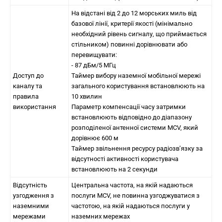
На відстані від 2 до 12 морських миль від
базової лінії, критерії якості (мінімально
необхідний рівень сигналу, що приймається
стільником) повинні дорівнювати або
перевищувати:
- 87 дБм/5 МГц
Доступ до
Таймер вибору наземної мобільної мережі
каналу та
загального користування встановлюють на
правила
10 хвилин
використання
Параметр компенсації часу затримки
встановлюють відповідно до діапазону
розподіленої антенної системи MCV, який
дорівнює 600 м
Таймер звільнення ресурсу радіозв’язку за
відсутності активності користувача
встановлюють на 2 секунди
Відсутність
Центральна частота, на якій надаються
узгодження з
послуги MCV, не повинна узгоджуватися з
наземними
частотою, на якій надаються послуги у
мережами
наземних мережах