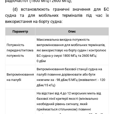
радіочастот (1800 МГц і 2600 МГц);
(d) встановлюють граничні значення для БС
судна та для мобільних терміналів під час їх
використання на борту судна:
Параметр
Опис
Максимальна вихідна потужність
Потужність
випромінювання для мобільних терміналів,
передачі/питома
які використовує на борту суден і контролює
потужність
БС судна у смузі 1800 МГц та 2600 МГц:
0 дБм
Випромінювання базової станції судна на
Випромінювання
палубі повинне дорівнювати або бути
на палубі
нижчим за - 98 дБм/5 МГц (еквівалент: - 120
дБм/15 кГц)
На відстані від 4 до 12 морських миль від
базової лінії критерії якості (мінімально
необхідний рівень сигналу, який
приймається стільником) повинні