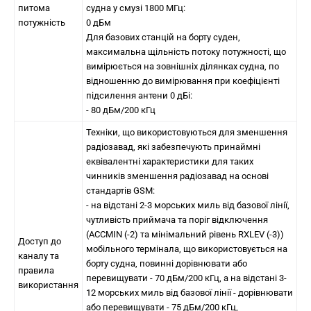
питома
судна у смузі 1800 МГц:
потужність
0 дБм
Для базових станцій на борту суден,
максимальна щільність потоку потужності, що
вимірюється на зовнішніх ділянках судна, по
відношенню до вимірювання при коефіцієнті
підсилення антени 0 дБі:
- 80 дБм/200 кГц
Техніки, що використовуються для зменшення
радіозавад, які забезпечують принаймні
еквівалентні характеристики для таких
чинників зменшення радіозавад на основі
стандартів GSM:
- на відстані 2-3 морських миль від базової лінії,
чутливість приймача та поріг відключення
(ACCMIN (-2) та мінімальний рівень RXLEV (-3))
Доступ до
мобільного термінала, що використовується на
каналу та
борту судна, повинні дорівнювати або
правила
перевищувати - 70 дБм/200 кГц, а на відстані 3-
використання
12 морських миль від базової лінії - дорівнювати
або перевищувати - 75 дБм/200 кГц,