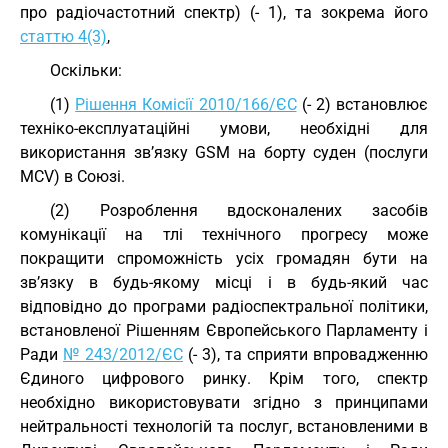
про радіочастотний спектр) (- 1), та зокрема його
статтю 4(3)
,
Оскільки:
(1)
Рішення Комісії 2010/166/ЄС
(- 2) встановлює
техніко-експлуатаційні умови, необхідні для
використання зв’язку GSM на борту суден (послуги
MCV) в Союзі.
(2) Розроблення вдосконалених засобів
комунікації на тлі технічного прогресу може
покращити спроможність усіх громадян бути на
зв’язку в будь-якому місці і в будь-який час
відповідно до програми радіоспектральної політики,
встановленої Рішенням Європейського Парламенту і
Ради
№ 243/2012/ЄС
(- 3), та сприяти впровадженню
Єдиного цифрового ринку. Крім того, спектр
необхідно використовувати згідно з принципами
нейтральності технологій та послуг, встановленими в