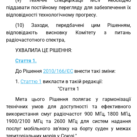
(9) Технічні специфікації MCV необхідно
піддавати постійному перегляду для забезпечення їх
відповідності технологічному прогресу.
(10) Заходи, передбачені цим Рішенням,
відповідають висновку Комітету з питань
радіочастотного спектра,
УХВАЛИЛА ЦЕ РІШЕННЯ:
Стаття 1.
До Рішення
2010/166/ЄС
внести такі зміни:
1.
Статтю 1
викласти в такій редакції:
"Стаття 1
Мета цього Рішення полягає у гармонізації
технічних умов для доступності та ефективного
використання смуг радіочастот 900 МГц, 1800 МГц,
1900/2100 МГц та 2600 МГц для систем надання
послуг мобільного зв’язку на борту суден у межах
територіальних морів у Союзі.".