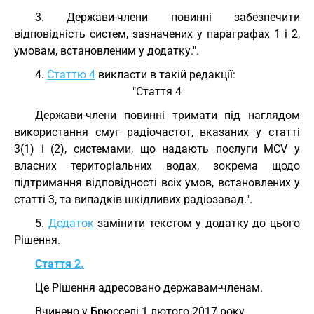
3. Держави-члени повинні забезпечити
відповідність систем, зазначених у параграфах 1 і 2,
умовам, встановленим у додатку.".
4.
Статтю 4
викласти в такій редакції:
"Стаття 4
Держави-члени повинні тримати під наглядом
використання смуг радіочастот, вказаних у статті
3(1) і (2), системами, що надають послуги MCV у
власних територіальних водах, зокрема щодо
підтримання відповідності всіх умов, встановлених у
статті 3, та випадків шкідливих радіозавад.".
5.
Додаток
замінити текстом у додатку до цього
Рішення.
Стаття 2.
Це Рішення адресовано державам-членам.
Вчинено у Брюсселі 1 лютого 2017 року.