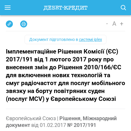
-
A
+
Документ підготовлено в
системі iplex
Імплементаційне Рішення Комісії (ЄС)
2017/191 від 1 лютого 2017 року про
внесення змін до Рішення 2010/166/ЄС
для включення нових технологій та
смуг радіочастот для послуг мобільного
звязку на борту повітряних суден
(послуг MCV) у Європейському Союзі
Європейський Союз
|
Рішення, Міжнародний
документ
від
01.02.2017
№ 2017/191