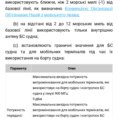
використовують ближче, ніж 2 морські милі (-1) від
базової лінії, як визначено
Конвенцією Організації
Об’єднаних Націй з морського права
;
(b) на відстані від 2 до 12 морських миль від
базової лінії використовують тільки внутрішню
антену БС судна;
(c) встановлюють граничні значення для БС
судна та для мобільних терміналів під час їх
використання на борту судна:
Параметр
Опис
Максимальна вихідна потужність
випромінювання для мобільних терміналів, які
використовує на борту суден і контролює БС
судна у смузі 900 МГц:
5 дБм
Максимальна вихідна потужність
Потужність
випромінювання для мобільних терміналів, які
передачі/
використовує на борту суден і контролює БС