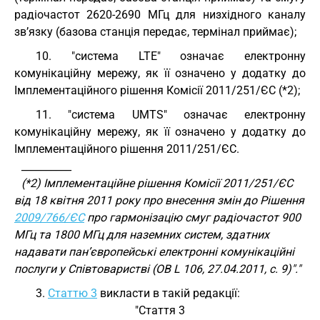
радіочастот 2620-2690 МГц для низхідного каналу
зв’язку (базова станція передає, термінал приймає);
10. "система LTE" означає електронну
комунікаційну мережу, як її означено у додатку до
Імплементаційного рішення Комісії 2011/251/ЄС (*2);
11. "система UMTS" означає електронну
комунікаційну мережу, як її означено у додатку до
Імплементаційного рішення 2011/251/ЄС.
__________
(*2) Імплементаційне рішення Комісії 2011/251/ЄС
від 18 квітня 2011 року про внесення змін до Рішення
2009/766/ЄС
про гармонізацію смуг радіочастот 900
МГц та 1800 МГц для наземних систем, здатних
надавати пан’європейські електронні комунікаційні
послуги у Співтоваристві (ОВ L 106, 27.04.2011, с. 9)"."
3.
Статтю 3
викласти в такій редакції:
"Стаття 3