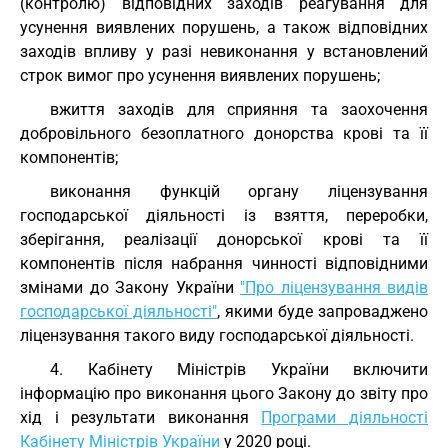
(контролю) відповідних заходів реагування для
усунення виявлених порушень, а також відповідних
заходів впливу у разі невиконання у встановлений
строк вимог про усунення виявлених порушень;
вжиття заходів для сприяння та заохочення
добровільного безоплатного донорства крові та її
компонентів;
виконання функцій органу ліцензування
господарської діяльності із взяття, переробки,
зберігання, реалізації донорської крові та її
компонентів після набрання чинності відповідними
змінами до Закону України
"Про ліцензування видів
господарської діяльності"
, якими буде запроваджено
ліцензування такого виду господарської діяльності.
4. Кабінету Міністрів України включити
інформацію про виконання цього Закону до звіту про
хід і результати виконання
Програми діяльності
Кабінету Міністрів України
у 2020 році.