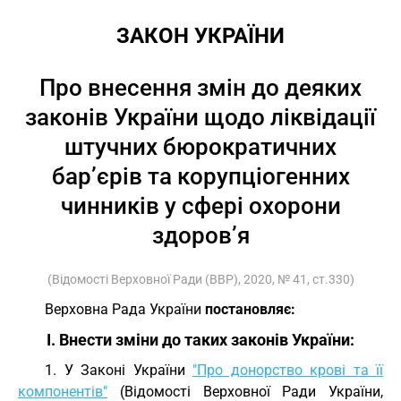
ЗАКОН УКРАЇНИ
Про внесення змін до деяких
законів України щодо ліквідації
штучних бюрократичних
бар’єрів та корупціогенних
чинників у сфері охорони
здоров’я
(Відомості Верховної Ради (ВВР), 2020, № 41, ст.330)
Верховна Рада України
постановляє:
I. Внести зміни до таких законів України:
1. У Законі України
"Про донорство крові та її
компонентів"
(Відомості Верховної Ради України,