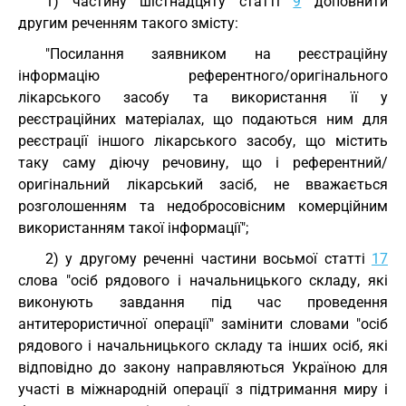
1) частину шістнадцяту статті
9
доповнити
другим реченням такого змісту:
"Посилання заявником на реєстраційну
інформацію референтного/оригінального
лікарського засобу та використання її у
реєстраційних матеріалах, що подаються ним для
реєстрації іншого лікарського засобу, що містить
таку саму діючу речовину, що і референтний/
оригінальний лікарський засіб, не вважається
розголошенням та недобросовісним комерційним
використанням такої інформації";
2) у другому реченні частини восьмої статті
17
слова "осіб рядового і начальницького складу, які
виконують завдання під час проведення
антитерористичної операції" замінити словами "осіб
рядового і начальницького складу та інших осіб, які
відповідно до закону направляються Україною для
участі в міжнародній операції з підтримання миру і