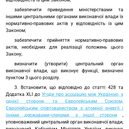
забезпечити приведення міністерствами та
іншими центральними органами виконавчої влади їх
нормативно-правових актів у відповідність із цим
Законом;
забезпечити прийняття нормативно-правових
актів, необхідних для реалізації положень цього
Закону;
визначити (утворити) центральний орган
виконавчої влади, що виконує функції, визначені
пунктом 3 цього розділу.
3. Встановити, що відповідно до статті 428 та
Додатка XLI до
Угоди про асоціацію між Україною, з
однієї сторони, та Європейським Союзом,
Європейським співтовариством з атомної енергії і
їхніми державами-членами, з іншої сторони
,
уповноважений центральний орган виконавчої влади,
визначений Кабінетом Міністрів України, виконує