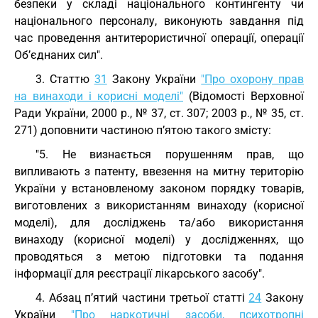
безпеки у складі національного контингенту чи
національного персоналу, виконують завдання під
час проведення антитерористичної операції, операції
Об’єднаних сил".
3. Статтю
31
Закону України
"Про охорону прав
на винаходи і корисні моделі"
(Відомості Верховної
Ради України, 2000 р., № 37, ст. 307; 2003 р., № 35, ст.
271) доповнити частиною п’ятою такого змісту:
"5. Не визнається порушенням прав, що
випливають з патенту, ввезення на митну територію
України у встановленому законом порядку товарів,
виготовлених з використанням винаходу (корисної
моделі), для досліджень та/або використання
винаходу (корисної моделі) у дослідженнях, що
проводяться з метою підготовки та подання
інформації для реєстрації лікарського засобу".
4. Абзац п’ятий частини третьої статті
24
Закону
України
"Про наркотичні засоби, психотропні