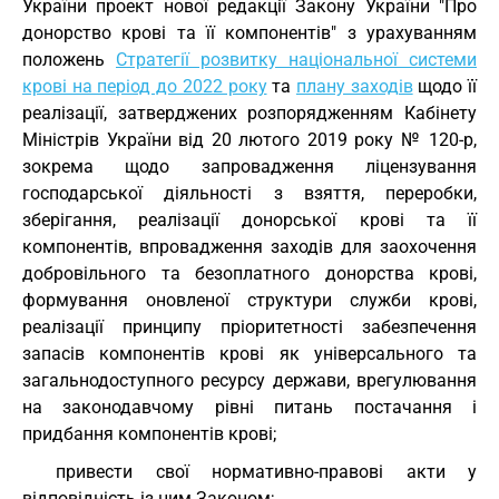
України проект нової редакції Закону України "Про
донорство крові та її компонентів" з урахуванням
положень
Стратегії розвитку національної системи
крові на період до 2022 року
та
плану заходів
щодо її
реалізації, затверджених розпорядженням Кабінету
Міністрів України від 20 лютого 2019 року № 120-р,
зокрема щодо запровадження ліцензування
господарської діяльності з взяття, переробки,
зберігання, реалізації донорської крові та її
компонентів, впровадження заходів для заохочення
добровільного та безоплатного донорства крові,
формування оновленої структури служби крові,
реалізації принципу пріоритетності забезпечення
запасів компонентів крові як універсального та
загальнодоступного ресурсу держави, врегулювання
на законодавчому рівні питань постачання і
придбання компонентів крові;
привести свої нормативно-правові акти у
відповідність із цим Законом;