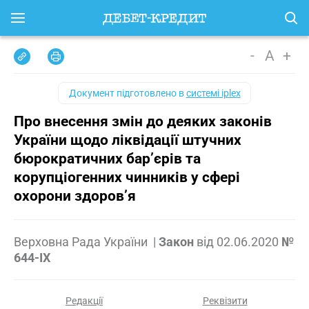
-
A
+
Документ підготовлено в
системі iplex
Про внесення змін до деяких законів
України щодо ліквідації штучних
бюрократичних бар’єрів та
корупціогенних чинників у сфері
охорони здоров’я
Верховна Рада України
|
Закон
від
02.06.2020
№
644-IX
Редакції
Реквізити