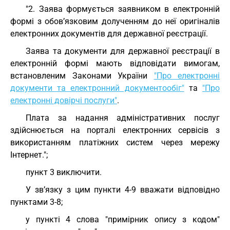
"2. Заява формується заявником в електронній
формі з обов’язковим долученням до неї оригіналів
електронних документів для державної реєстрації.
Заява та документи для державної реєстрації в
електронній формі мають відповідати вимогам,
встановленим Законами України
"Про електронні
документи та електронний документообіг"
та
"Про
електронні довірчі послуги"
.
Плата за надання адміністративних послуг
здійснюється на порталі електронних сервісів з
використанням платіжних систем через мережу
Інтернет.";
пункт 3 виключити.
У зв’язку з цим пункти 4-9 вважати відповідно
пунктами 3-8;
у пункті 4 слова "примірник опису з кодом"