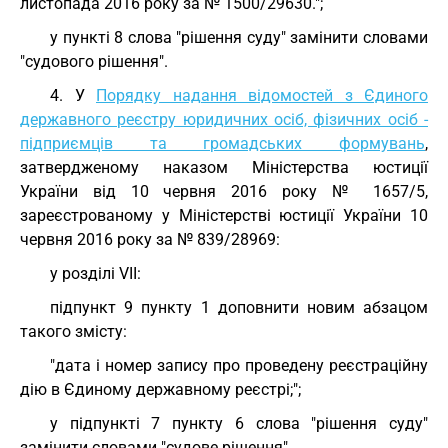
листопада 2016 року за № 1500/29630.";
у пункті 8 слова "рішення суду" замінити словами
"судового рішення".
4. У
Порядку надання відомостей з Єдиного
державного реєстру юридичних осіб, фізичних осіб -
підприємців та громадських формувань
,
затвердженому наказом Міністерства юстиції
України від 10 червня 2016 року № 1657/5,
зареєстрованому у Міністерстві юстиції України 10
червня 2016 року за № 839/28969:
у розділі VII:
підпункт 9 пункту 1 доповнити новим абзацом
такого змісту:
"дата і номер запису про проведену реєстраційну
дію в Єдиному державному реєстрі;";
у підпункті 7 пункту 6 слова "рішення суду"
замінити словами "судове рішення".