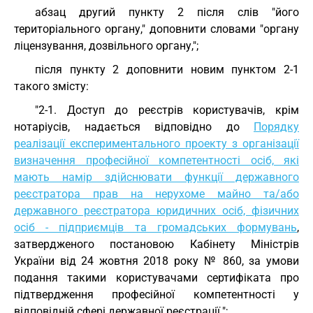
абзац другий пункту 2 після слів "його
територіального органу," доповнити словами "органу
ліцензування, дозвільного органу,";
після пункту 2 доповнити новим пунктом 2-1
такого змісту:
"2-1. Доступ до реєстрів користувачів, крім
нотаріусів, надається відповідно до
Порядку
реалізації експериментального проекту з організації
визначення професійної компетентності осіб, які
мають намір здійснювати функції державного
реєстратора прав на нерухоме майно та/або
державного реєстратора юридичних осіб, фізичних
осіб - підприємців та громадських формувань
,
затвердженого постановою Кабінету Міністрів
України від 24 жовтня 2018 року № 860, за умови
подання такими користувачами сертифіката про
підтвердження професійної компетентності у
відповідній сфері державної реєстрації.";