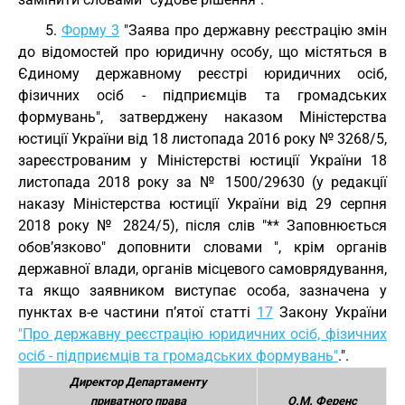
5.
Форму 3
"Заява про державну реєстрацію змін
до відомостей про юридичну особу, що містяться в
Єдиному державному реєстрі юридичних осіб,
фізичних осіб - підприємців та громадських
формувань", затверджену наказом Міністерства
юстиції України від 18 листопада 2016 року № 3268/5,
зареєстрованим у Міністерстві юстиції України 18
листопада 2018 року за № 1500/29630 (у редакції
наказу Міністерства юстиції України від 29 серпня
2018 року № 2824/5), після слів "** Заповнюється
обов’язково" доповнити словами ", крім органів
державної влади, органів місцевого самоврядування,
та якщо заявником виступає особа, зазначена у
пунктах в-е частини п’ятої статті
17
Закону України
"Про державну реєстрацію юридичних осіб, фізичних
осіб - підприємців та громадських формувань"
.".
Директор Департаменту
приватного права
О.М. Ференс