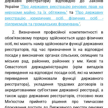
державні реєстратори) відповідно до Законів
України
"Про державну реєстрацію речових прав на
нерухоме майно та їх обтяжень"
та
"Про державну
реєстрацію юридичних осіб, фізичних осіб -
підприємців та громадських формувань"
.
2. Визначення професійної компетентності в
обов’язковому порядку здійснюється щодо фізичних
осіб, які мають намір здійснювати функції державних
реєстраторів, під час призначення їх на відповідні
посади у виконавчих органах сільських, селищних та
міських рад, районних, районних у мм. Києві та
Севастополі держадміністраціях (крім випадків
переведення на відповідні посади осіб, які на момент
переведення здійснювали функції державного
реєстратора), укладення трудових договорів із
акредитованими суб’єктами державної реєстрації, а
також щодо державних реєстраторів, стосовно яких
Мін’юстом прийнято рішення про тимчасове
блокування доступу до Державного реєстру речових