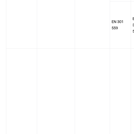
EN 301
559