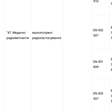
510
EN 302
"47. Медичні
малопотужні
537
радіоімпланти
радіозастосування
EN 301
839
EN 302
537