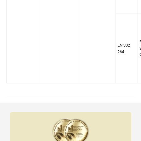
EN 302
264