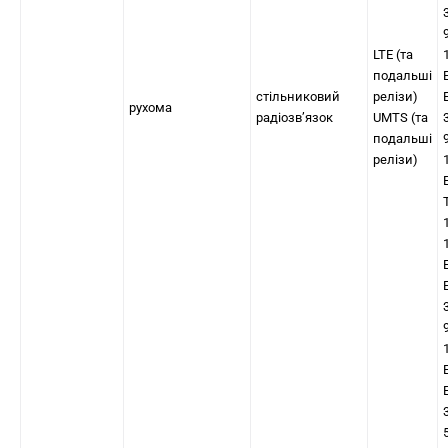
LTE (та
подальші
стільниковий
релізи)
рухома
радіозв’язок
UMTS (та
подальші
релізи)