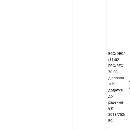
ECC/DEC/
(11)02
ERC/REC
70-03
діапазон
78b
додатка
до
рішення
ЄК
2013/752/
ЕС