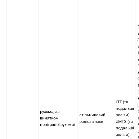
LTE (та
подальші
рухома, за
стільниковий
релізи)
винятком
радіозв’язок
UMTS (та
повітряної рухомої
подальші
релізи)