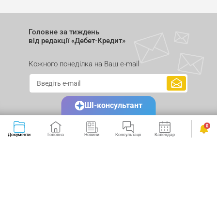
Головне за тиждень
від редакції «Дебет-Кредит»
Кожного понеділка на Ваш e-mail
ШІ-консультант
0
Документи
Головна
Новини
Консультації
Календар
Сервіси