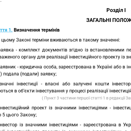
.
Розділ I
ЗАГАЛЬНІ ПОЛО
ття 1.
Визначення термінів
У цьому Законі терміни вживаються в такому значенні:
заявка - комплект документів згідно із встановленими п
аженого органу для реалізації інвестиційного проекту із з
заявник - юридична особа, зареєстрована в Україні або в і
і) подала (подали) заявку;
значні інвестиції - власні або залучені кошти інвесто
ться в об’єкти інвестування у процесі реалізації інвестиці
( Пункт 3 частини першої статті 1 в редакції З
інвестиційний проект із значними інвестиціями - інвест
 5 цього Закону;
інвестор із значними інвестиціями - зареєстрована в Ук