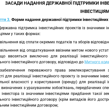
ЗАСАДИ НАДАННЯ ДЕРЖАВНОЇ ПІДТРИМКИ ІНВЕ
ІНВЕСТИЦІЯ
ття 3.
Форми надання державної підтримки інвестиційних 
Державна підтримка інвестиційних проектів із значними 
ціями у таких формах:
звільнення від сплати окремих податків та зборів відповід
звільнення від оподаткування ввізним митом нового уста
 що ввозяться виключно для реалізації інвестиційног
ьного інвестиційного договору, відповідно до
Митного коде
 забезпечення переважного права землекористування
ті для реалізації інвестиційного проекту із значними інв
льної власності у користування (оренду) для реалізації 
, визначених з урахуванням зобов’язань, передбачених сп
 інвестора із значними інвестиціями придбання такої зем
льного інвестиційного договору (крім випадків його дост
льним інвестиційним договором;