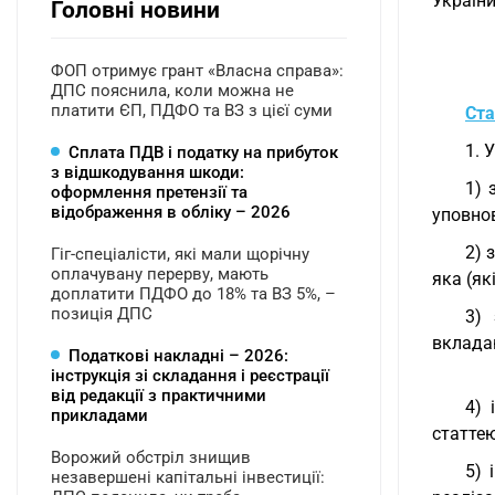
України
Головні новини
ФОП отримує грант «Власна справа»:
ДПС пояснила, коли можна не
платити ЄП, ПДФО та ВЗ з цієї суми
Ста
1. 
Сплата ПДВ і податку на прибуток
з відшкодування шкоди:
1) 
оформлення претензії та
відображення в обліку – 2026
уповнов
2) 
Гіг-спеціалісти, які мали щорічну
оплачувану перерву, мають
яка (як
доплатити ПДФО до 18% та ВЗ 5%, –
позиція ДПС
3) 
вкладаю
Податкові накладні – 2026:
інструкція зі складання і реєстрації
від редакції з практичними
4) 
прикладами
статтею
Ворожий обстріл знищив
5) 
незавершені капітальні інвестиції: