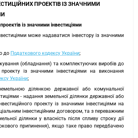
СТИЦІЙНИХ ПРОЕКТІВ ІЗ ЗНАЧНИМИ
МИ
проектів із значними інвестиціями
інвестиціями може надаватися інвестору із значними
но до
Податкового кодексу України
;
ткування (обладнання) та комплектуючих виробів до
о проекту із значними інвестиціями на виконання
ксу України
;
 земельною ділянкою державної або комунальної
естиціями - надання земельної ділянки державної або
інвестиційного проекту із значними інвестиціями на
еціальним інвестиційним договором, та з переважним
ельної ділянки у власність після спливу строку дії
рокового припинення), якщо таке право передбачено