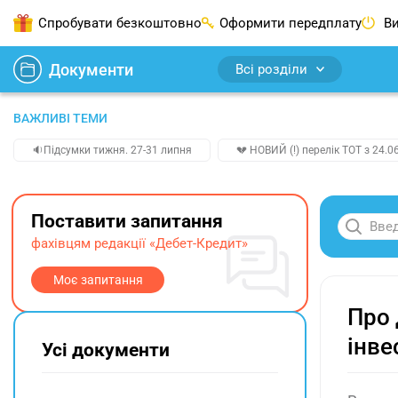
Спробувати безкоштовно
Оформити передплату
Ви
Документи
Всі розділи
ВАЖЛИВІ ТЕМИ
🔉Підсумки тижня. 27-31 липня
💔 НОВИЙ (!) перелік ТОТ з 24.06
Поставити запитання
фахівцям редакції «Дебет-Кредит»
Моє запитання
Про 
інве
Усі документи