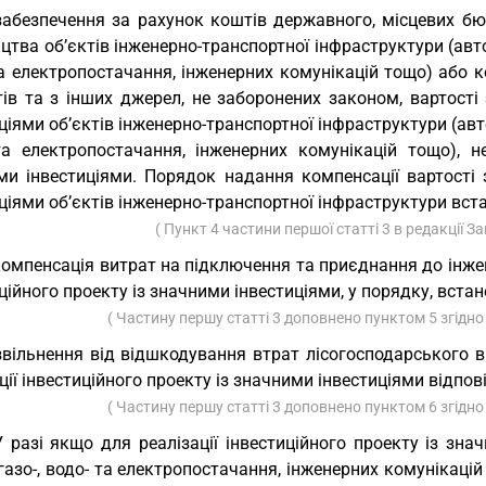
забезпечення за рахунок коштів державного, місцевих бю
цтва об’єктів інженерно-транспортної інфраструктури (автомо
та електропостачання, інженерних комунікацій тощо) або 
ів та з інших джерел, не заборонених законом, вартості
ціями об’єктів інженерно-транспортної інфраструктури (автом
та електропостачання, інженерних комунікацій тощо), не
ми інвестиціями. Порядок надання компенсації вартості
ціями об’єктів інженерно-транспортної інфраструктури вст
( Пункт 4 частини першої статті 3 в редакції З
компенсація витрат на підключення та приєднання до інжен
ційного проекту із значними інвестиціями, у порядку, вста
( Частину першу статті 3 доповнено пунктом 5 згідно
звільнення від відшкодування втрат лісогосподарського 
ції інвестиційного проекту із значними інвестиціями відпо
( Частину першу статті 3 доповнено пунктом 6 згідно
У разі якщо для реалізації інвестиційного проекту із з
 газо-, водо- та електропостачання, інженерних комунікаці