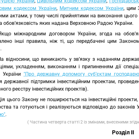
туцією України
,
Цивільним кодексом України
,
Господарськ
овим кодексом України
,
Митним кодексом України
, цим
ими актами, у тому числі прийнятими на виконання цього
а обов’язковість яких надана Верховною Радою України.
Якщо міжнародним договором України, згода на обов’я
влено інші правила, ніж ті, що передбачені цим Законо
.
На відносини, що виникають у зв’язку з наданням держа
иціями, укладенням, виконанням і припиненням дії спеціа
в України
"Про державну допомогу суб’єктам господарю
я державної підтримки інвестиційним проектам, проведен
ого реєстру інвестиційних проектів).
Дія цього Закону не поширюється на інвестиційні проекти
ства та готуються і реалізуються відповідно до законів 
ію"
.
( Частина четверта статті 2 із змінами, внесеними згід
Розділ II