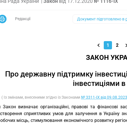
на Рада України
|
Закон
від
17.12.2020
№ 1116-IX
Редакції
Документ підготовлено в
1
2
ЗАКОН УКРА
Про державну підтримку інвестиці
інвестиціями в 
( Із змінами, внесеними згідно із Законами
№ 3311-IX від 09.08.202
 Закон визначає організаційні, правові та фінансові за
створення сприятливих умов для залучення в Україну знач
робочих місць, стимулювання економічного розвитку регіо