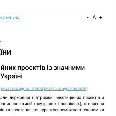
-
A
+
системі iplex
ЇНИ
йних проектів із значними
Україні
3
№ 4114-IX від 04.12.2024
№ 4510-IX від 19.06.2025
)
сади державної підтримки інвестиційних проектів з
них інвестицій (внутрішніх і зовнішніх), створення
нів та зростання конкурентоспроможності економіки