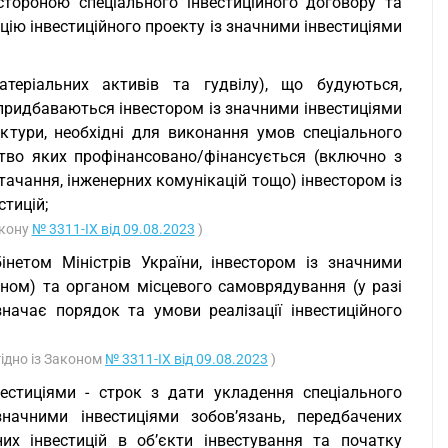
 стороною спеціального інвестиційного договору та
цію інвестиційного проекту із значними інвестиціями
атеріальних активів та гудвілу), що будуються,
 придбаваються інвестором із значними інвестиціями
уктури, необхідні для виконання умов спеціального
цтво яких профінансовано/фінансується (включно з
тачання, інженерних комунікацій тощо) інвестором із
тицій;
акону
№ 3311-IX від 09.08.2023
)
інетом Міністрів України, інвестором із значними
оном) та органом місцевого самоврядування (у разі
ачає порядок та умови реалізації інвестиційного
гідно із Законом
№ 3311-IX від 09.08.2023
)
нвестиціями - строк з дати укладення спеціального
начними інвестиціями зобов’язань, передбачених
их інвестицій в об’єкти інвестування та початку