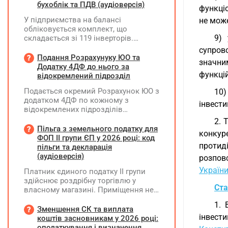
бухоблік та ПДВ (аудіоверсія)
функціо
У підприємства на балансі
не може
обліковується комплект, що
9) 
складається зі 119 інверторів.
Комплект введено в експлуатацію у
супров
грудні 2024 року, при його придбанні
Подання Розрахунуку ЮО та
значни
було сформовано ПК з ПДВ. У
Додатку 4ДФ до нього за
функці
червні 2026 року один з інверторів
відокремлений підрозділ
вийшов з ладу та ремонту не
Подається окремий Розрахунок ЮО з
10)
підлягає. У липні 2026 року
додатком 4ДФ по кожному з
підприємство придбало новий
інвести
відокремлених підрозділів
інвертор і власними силами
юридичної особи, не уповноважених
встановило його замість
2. 
нараховувати, утримувати і
Пільга з земельного податку для
несправного. Як відобразити ці
конкуре
сплачувати (перераховувати)
ФОП ІІ групи ЄП у 2026 році: код
операції в бухобліку та які
протид
податок на доходи фізичних осіб до
пільги та декларація
виникають наслідки з ПДВ?
бюджету
(аудіоверсія)
розповс
Україн
Платник єдиного податку ІІ групи
здійснює роздрібну торгівлю у
Ста
власному магазині. Приміщення не
здає в оренду, право власності на
1. 
земельну ділянку має як ФОП. Як
Зменшення СК та виплата
інвест
правильно застосувати пільгу з
коштів засновникам у 2026 році:
земельного податку? Подано форму
оподаткування і визначення