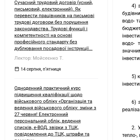
Сучасний трудовий договір (усний,
4) 
письмовий, електронний). Як
будівни
перевести працівників на письмові
водо- 
трудові договори без порушення
бюджет
законодавства. Трудові функції і
компетентності на основі
інвести
професійного стандарту без
водо- 
дублювання посадової інструкції...
значни
Лектор: Мойсеєнко Т.
інвести
14 серпня, пʼятниця
5) 
інвести
Одноденний практичний курс
підвищення кваліфікації щодо
військового обліку «Організація та
6) 
ведення військового обліку: зміни з
реаліза
27 червня! Електронний
персональний облік, ведення
списків, е-ВОД, звірки з ТЦК,
2. 
повідомлення до ТЦК, штрафи та
тепло-,