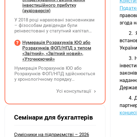
Консти
№20-ОПП на магазин і землю. Чи
інвестиційного прибутку
Податк
необхідно подавати декларацію з
(аудіоверсія)
правов
земельного податку та який код
У 2018 році нараховані засновникам
пільги зазначати?
згода н
– фізособам дивіденди були
реінвестовані у статутний капітал
2. 
без зміни часток, із них сплачено
встано
ПДФО та ВЗ. Крім того, статутний
Нумерація Розрахунків ЮО або
капітал збільшувався за рахунок
України
Розрахунків ФОП/НПД з типом
нерозподіленого прибутку без
«Звітний», «Звітний новий»,
3. 
нарахування дивідендів. У 2026 році
«Уточнюючий»
його планують зменшити та
інвест
Нумерація Розрахунків ЮО або
виплатити кошти засновникам. Чи
законі
Розрахунків ФОП/НПД здійснюється
потрібно утримувати ПДФО та ВЗ?
у хронологічному порядку
наданн
незалежно від типу Розрахунків в
Державн
межах одного звітного
Усі консультації
(податкового) періоду та не
4. 
продовжується в наступних
партнер
концес
Семінари для бухгалтерів
Сумісники на підприємстві – 2026