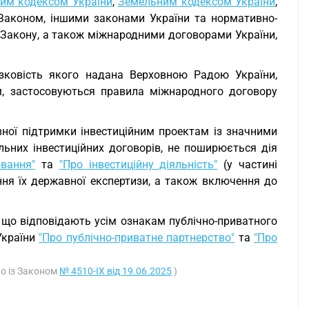
им кодексом України
,
Земельним кодексом України
,
 Законом, іншими законами України та нормативно-
 Закону, а також міжнародними договорами України,
зковість якого надана Верховною Радою України,
м, застосовуються правила міжнародного договору
вної підтримки інвестиційним проектам із значними
льних інвестиційних договорів, не поширюється дія
вання"
та
"Про інвестиційну діяльність"
(у частині
ня їх державної експертизи, а також включення до
, що відповідають усім ознакам публічно-приватного
України
"Про публічно-приватне партнерство"
та
"Про
но із Законом
№ 4510-IX від 19.06.2025
)