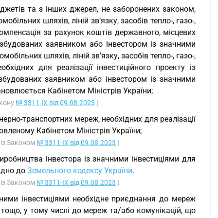
джетів та з інших джерел, не заборонених законом,
більних шляхів, ліній зв’язку, засобів тепло-, газо-,
компенсація за рахунок коштів державного, місцевих
 збудованих заявником або інвестором із значними
обільних шляхів, ліній зв’язку, засобів тепло-, газо-,
обхідних для реалізації інвестиційного проекту із
 збудованих заявником або інвестором із значними
ановлюється Кабінетом Міністрів України;
акону
№ 3311-IX від 09.08.2023
)
ерно-транспортних мереж, необхідних для реалізації
новленому Кабінетом Міністрів України;
 із Законом
№ 3311-IX від 09.08.2023
)
виробництва інвестора із значними інвестиціями для
відно до
Земельного кодексу України
.
 із Законом
№ 3311-IX від 09.08.2023
)
начними інвестиціями необхідне приєднання до мереж
й тощо, у тому числі до мереж та/або комунікацій, що