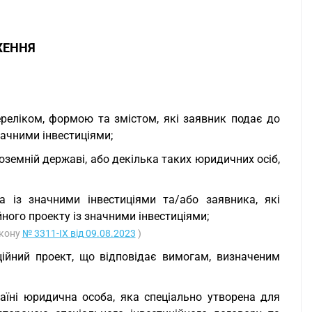
ЖЕННЯ
ереліком, формою та змістом, які заявник подає до
начними інвестиціями;
ноземній державі, або декілька таких юридичних осіб,
ра із значними інвестиціями та/або заявника, які
йного проекту із значними інвестиціями;
акону
№ 3311-IX від 09.08.2023
)
иційний проект, що відповідає вимогам, визначеним
раїні юридична особа, яка спеціально утворена для