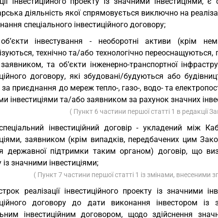
ації інвестиційного проекту із значними інвестиціями, є
рська діяльність якої спрямовується виключно на реаліза
нання спеціального інвестиційного договору;
об’єкти інвестування - необоротні активи (крім нем
ізуються, технічно та/або технологічно переоснащуються,
 заявником, та об’єкти інженерно-транспортної інфрастр
иційного договору, які збудовані/будуються або будівни
за приєднання до мереж тепло-, газо-, водо- та електропос
и інвестиціями та/або заявником за рахунок значних інвес
( Пункт 6 частини першої статті 1 в редакції З
спеціальний інвестиційний договір - укладений між Каб
иціями, заявником (крім випадків, передбачених цим Зак
я державної підтримки таким органом) договір, що визн
 із значними інвестиціями;
( Пункт 7 частини першої статті 1 із змінами, внесеними з
строк реалізації інвестиційного проекту із значними і
иційного договору до дати виконання інвестором із з
льним інвестиційним договором, щодо здійснення значн