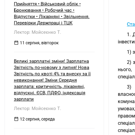
Прийняття • Військовий облік •
Бронювання • Робочий час •
Відпустки • Лікарняні • Звільнення.
Перевірки Держпраці і ТЦК
Ста
Лектор: Мойсеєнко Т.
1. 
інвести
11 серпня, вівторок
1) 
Великі зарплатні зміни! Зарплатна
2) 
Звітність по-новому з липня! Нова
нього,
Звітність по квоті 4% та внеску за її
спеціал
невиконання! Зміни Середня
зарплата: критичність, лікарняні,
3)
відпускні. ЄСВ, ПДФО, індексація
власнос
зарплати
комуна
Лектор: Мойсеєнко Т.
умовах
правом
12 серпня, середа
спеціа
спеціа