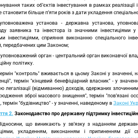
нування таких об’єктів інвестування в рамках реалізації 
 становити більше п’яти років з дати укладення спеціально
уповноважена установа - державна установа, уповнова
оду заявника та інвестора із значними інвестиціями у п
ми інвестиціями, сприяння виконанню спеціального інве
й, передбачених цим Законом;
 уповноважений орган - центральний орган виконавчої вл
ційну політику.
Термін "контроль" вживається в цьому Законі у значенні,
нції", термін "кінцевий бенефіціарний власник" - у значе
ію легалізації (відмиванню) доходів, одержаних злочинн
юдження зброї масового знищення", термін "пов’язані осо
и
, термін "будівництво" - у значенні, наведеному в
Законі Укр
ття 2.
Законодавство про державну підтримку інвестиційни
Відносини, що виникають у зв’язку з наданням державн
иціями, укладенням, виконанням і припиненням дії сп