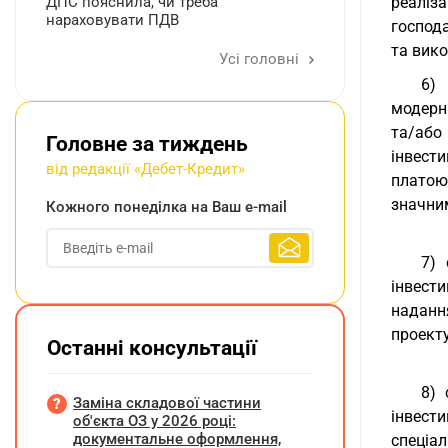
ДПС пояснила, чи треба
реаліз
нараховувати ПДВ
господа
та вико
Усі головні
6) 
модерн
та/або
Головне за тиждень
інвест
від редакції «Дебет-Кредит»
платою 
значним
Кожного понеділка на Ваш e-mail
7) 
інвест
наданн
проекту
Останні консультації
8) 
Заміна складової частини
інвест
об'єкта ОЗ у 2026 році:
документальне оформлення,
спеціа