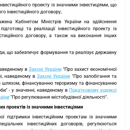
інвестиційного проекту із значними інвестиціями, що
го інвестиційного договору;
жена Кабінетом Міністрів України на здійснення
ідготовці та реалізації інвестиційного проекту із
стиційного договору, а також на виконання інших
ади, що забезпечує формування та реалізує державну
 наведеному в
Законі України
"Про захист економічної
нні, наведеному в
Законі України
"Про запобігання та
им шляхом, фінансуванню тероризму та фінансуванню
би" - у значенні, наведеному в
Податковому кодексі
аїни
"Про регулювання містобудівної діяльності".
х проектів із значними інвестиціями
ої підтримки інвестиційним проектам із значними
еціальних інвестиційних договорів, регулюються