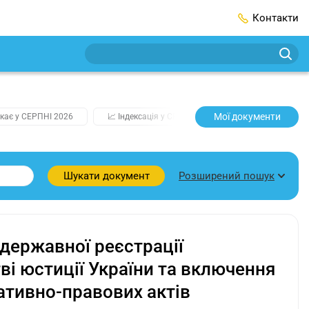
Контакти
Мої документи
кає у СЕРПНІ 2026
📈 Індексація у СЕРПНІ
2️⃣0️⃣2️⃣7️⃣ Усі клю
Розширений пошук
Шукати документ
державної реєстрації
ві юстиції України та включення
ативно-правових актів