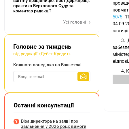
вагітну працівницю: лист Держпраці,
провед
практика Верховного Суду та
нормати
коментар редакції
50/5
"П
Усі головні
04.09.2
юстиції
3. 
Головне за тиждень
забезп
від редакції «Дебет-Кредит»
мініст
відпові
Кожного понеділка на Ваш e-mail
4. 
Останні консультації
Віза директора на заяві про
звільнення у 2026 році: вимоги