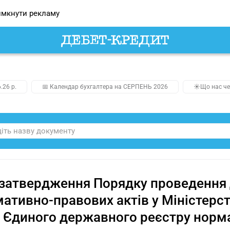
мкнути рекламу
.26 р.
📅 Календар бухгалтера на СЕРПЕНЬ 2026
☀️Що нас че
затвердження Порядку проведення 
ативно-правових актів у Міністерст
о Єдиного державного реєстру норм