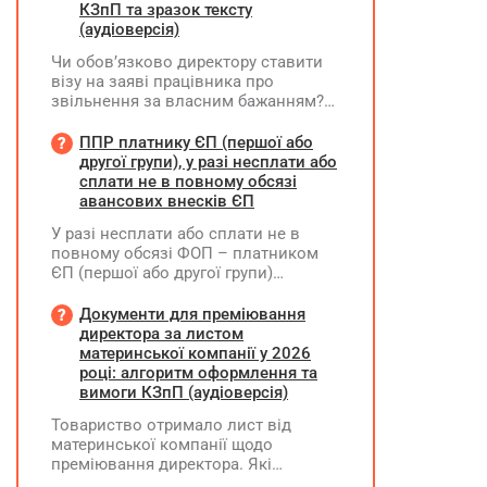
КЗпП та зразок тексту
(аудіоверсія)
Чи обов’язково директору ставити
візу на заяві працівника про
звільнення за власним бажанням?
Якщо так, який текст візи є бажаним
згідно з нормами КЗпП?
ППР платнику ЄП (першої або
другої групи), у разі несплати або
сплати не в повному обсязі
авансових внесків ЄП
У разі несплати або сплати не в
повному обсязі ФОП – платником
ЄП (першої або другої групи)
авансових внесків єдиного податку,
за результатами акта перевірки
Документи для преміювання
щодо таких виявлених порушень
директора за листом
визначається сума штрафу та
материнської компанії у 2026
складається ППР за формою «Ш»
році: алгоритм оформлення та
вимоги КЗпП (аудіоверсія)
Товариство отримало лист від
материнської компанії щодо
преміювання директора. Які
додаткові документи необхідні для