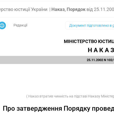
ерство юстиції України
|
Наказ, Порядок
від
25.11.20
Редакції
Документ підготовлено в
МІНІСТЕРСТВО ЮСТИЦ
Н А К А 
25.11.2002 N 102/
( Наказ втратив чинність на підставі Наказу Міністе
Про затвердження Порядку провед