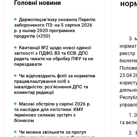
норм
Головні новини
Держспецзв’язку оновила Перелік
забороненого ПЗ: на 5 серпня 2026
р. у ньому 2020 програмних
продуктів (+250)
З м
нормати
Квитанції №2 щодо нової єдиної
звітності з ПДФО, ВЗ та ЄСВ: ДПС
реєстр 
радить чекати на обробку ПФУ та не
бюлете
перездавати
Положе
23.04.
Чи відповідають філії за норматив
працевлаштування осіб з
користу
інвалідністю: роз'яснення ДПС та
діяльн
коментар редакції
Республ
Масові обстріли у серпні 2026 р.
управлі
та наслідки для логістики: КМУ
терміново скликає зустріч з
1. 
бізнесом
та вклю
Чи можна звільнити за прогул
2. 