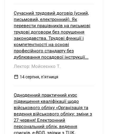
Сучасний трудовий договір (усний,
письмовий, електронний). Як
перевести працівників на письмові
трудові договори без порушення
законодавства. Трудові функції і
компетентності на основі
професійного стандарту без
дублювання посадової інструкції...
Лектор: Мойсеєнко Т.
14 серпня, пʼятниця
Одноденний практичний курс
підвищення кваліфікації щодо
військового обліку «Організація та
ведення військового обліку: зміни з
27 червня! Електронний
персональний облік, ведення
списків, е-ВОД, звірки з ТЦК,