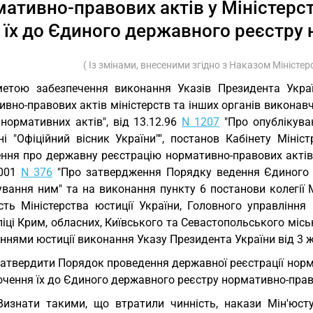
ативно-правових актів у Міністерст
їх до Єдиного державного реєстру
( Із змінами, внесеними згідно з Наказом Міністер
етою забезпечення виконання Указів Президента Укра
вно-правових актів міністерств та інших органів виконавчо
нормативних актів", від 13.12.96
N 1207
"Про опублікува
ні "Офіційний вісник України"", постанов Кабінету Мініс
ння про державну реєстрацію нормативно-правових актів м
2001
N 376
"Про затвердження Порядку ведення Єдиного 
вання ним" та на виконання пункту 6 постанови колегії М
ість Міністерства юстиції України, Головного управління
іці Крим, обласних, Київського та Севастопольського міс
ннями юстиції виконання Указу Президента України від 3 
Затвердити Порядок проведення державної реєстрації норма
чення їх до Єдиного державного реєстру нормативно-право
Визнати такими, що втратили чинність, накази Мін'юст