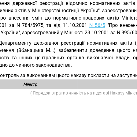
ення державної реєстрації відомчих нормативних акті
вних актів у Міністерстві юстиції України", зареєстровани
ро внесення змін до нормативно-правових актів Міністер
001 за N 784/5975, та від 11.10.2001
N 56/5
"Про внесенн
 України", зареєстрований у Мін'юсті 23.10.2001 за N 895/6
Департаменту державної реєстрації нормативних актів 
ечення (Збанацька М.І.) забезпечити доведення цього на
ерств та інших центральних органів виконавчої влади, о
дно до чинного законодавства.
Контроль за виконанням цього наказу покласти на заступн
Міністр
( Порядок втратив чинність на підставі Наказу Мініс