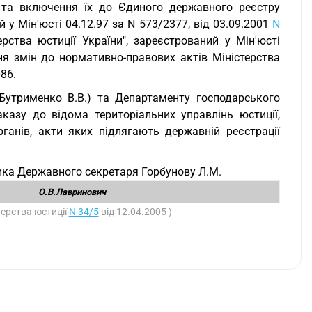
в та включення їх до Єдиного державного реєстру
й у Мін'юсті 04.12.97 за N 573/2377, від 03.09.2001
N
ства юстиції України", зареєстрований у Мін'юсті
я змін до нормативно-правових актів Міністерства
086.
(Бутрименко В.В.) та Департаменту господарського
казу до відома територіальних управлінь юстиції,
рганів, акти яких підлягають державній реєстрації
ика Державного секретаря Горбунову Л.М.
О.В.Лавринович
терства юстиції
N 34/5
від 12.04.2005 )