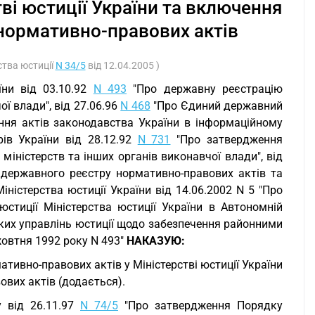
ві юстиції України та включення
 нормативно-правових актів
ства юстиції
N 34/5
від 12.04.2005 )
їни від 03.10.92
N 493
"Про державну реєстрацію
ї влади", від 27.06.96
N 468
"Про Єдиний державний
ння актів законодавства України в інформаційному
трів України від 28.12.92
N 731
"Про затвердження
іністерств та інших органів виконавчої влади", від
державного реєстру нормативно-правових актів та
іністерства юстиції України від 14.06.2002 N 5 "Про
 юстиції Міністерства юстиції України в Автономній
ьких управлінь юстиції щодо забезпечення районними
жовтня 1992 року N 493"
НАКАЗУЮ:
тивно-правових актів у Міністерстві юстиції України
вих актів (додається).
у від 26.11.97
N 74/5
"Про затвердження Порядку