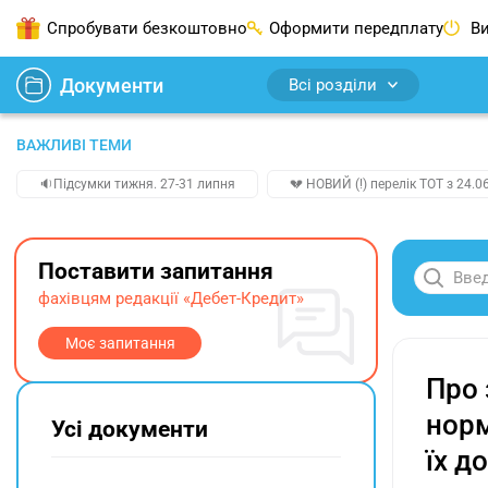
Спробувати безкоштовно
Оформити передплату
Ви
Документи
Всі розділи
ВАЖЛИВІ ТЕМИ
🔉Підсумки тижня. 27-31 липня
💔 НОВИЙ (!) перелік ТОТ з 24.06
Поставити запитання
фахівцям редакції «Дебет-Кредит»
Моє запитання
Про 
норм
Усі документи
їх д