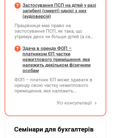
належного оформлення такої
Застосування ПСП на дітей у разі
премії?
загибелі (смерті) однієї з них
(аудіоверсія)
Працівниця має право на
застосування ПСП, як така, що
утримує двох чи більше дітей (а саме
- 4 дитини). У червні поточного року
одна дитина загинула. Як надалі
Здача в оренду ФОП –
правильно застосовувати ПСП?
платником ЄП частки
Працівниця має подати нову заяву
нежитлового приміщення, яке
на застосування ПСП?
належить декільком фізичним
особам
ФОП – платник ЄП може здавати в
оренду свою частку нежитлового
приміщення, яке належить
декільком ФО на праві спільної
власності із поділом на частки
Усі консультації
кожна з яких до 900 кв. метрів, а
загальна площа перевищує 900 кв.
метрів, якщо вона має КВЕД 68.20
Семінари для бухгалтерів