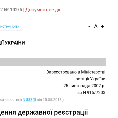
02
№ 102/5
|
Документ не діє
-
A
+
системі iplex
ІЇ УКРАЇНИ
З
5
Зареєстровано в Міністерстві
юстиції України
25 листопада 2002 р.
за N 915/7203
рства юстиції
N 883/5
від 15.05.2013 )
ення державної реєстрації