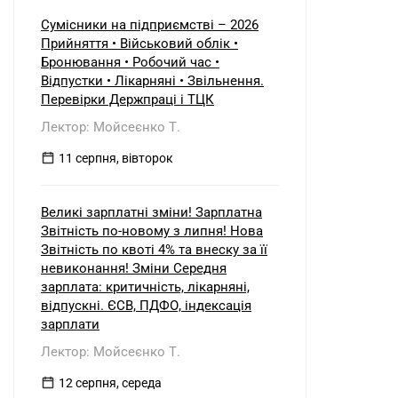
Сумісники на підприємстві – 2026
Прийняття • Військовий облік •
Бронювання • Робочий час •
Відпустки • Лікарняні • Звільнення.
Перевірки Держпраці і ТЦК
Лектор: Мойсеєнко Т.
11 серпня, вівторок
Великі зарплатні зміни! Зарплатна
Звітність по-новому з липня! Нова
Звітність по квоті 4% та внеску за її
невиконання! Зміни Середня
зарплата: критичність, лікарняні,
відпускні. ЄСВ, ПДФО, індексація
зарплати
Лектор: Мойсеєнко Т.
12 серпня, середа