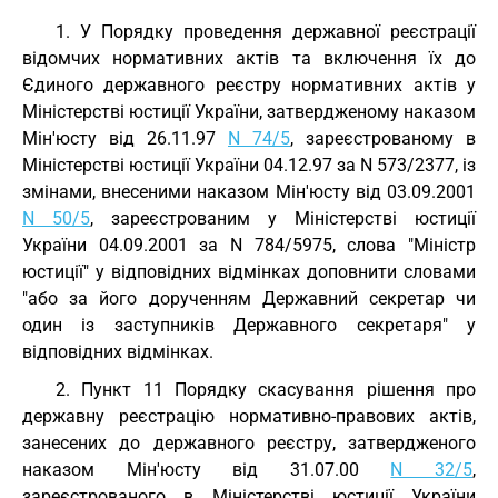
1. У Порядку проведення державної реєстрації
відомчих нормативних актів та включення їх до
Єдиного державного реєстру нормативних актів у
Міністерстві юстиції України, затвердженому наказом
Мін'юсту від 26.11.97
N 74/5
, зареєстрованому в
Міністерстві юстиції України 04.12.97 за N 573/2377, із
змінами, внесеними наказом Мін'юсту від 03.09.2001
N 50/5
, зареєстрованим у Міністерстві юстиції
України 04.09.2001 за N 784/5975, слова "Міністр
юстиції" у відповідних відмінках доповнити словами
"або за його дорученням Державний секретар чи
один із заступників Державного секретаря" у
відповідних відмінках.
2. Пункт 11 Порядку скасування рішення про
державну реєстрацію нормативно-правових актів,
занесених до державного реєстру, затвердженого
наказом Мін'юсту від 31.07.00
N 32/5
,
зареєстрованого в Міністерстві юстиції України