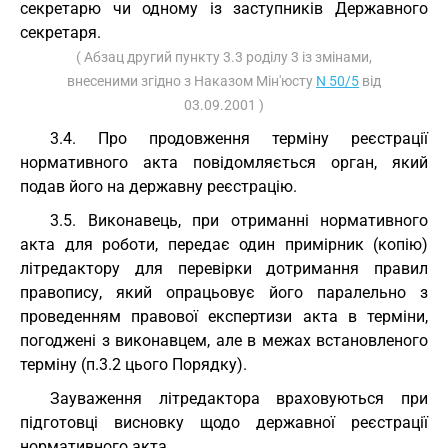
секретарю чи одному із заступників Державного
секретаря.
( Абзац другий пункту 3.3 роділу 3 із змінами,
внесеними згідно з Наказом Мін'юсту
N 50/5
від
03.09.2001 )
3.4. Про продовження терміну реєстрації
нормативного акта повідомляється орган, який
подав його на державну реєстрацію.
3.5. Виконавець, при отриманні нормативного
акта для роботи, передає один примірник (копію)
літредактору для перевірки дотримання правил
правопису, який опрацьовує його паралельно з
проведенням правової експертизи акта в терміни,
погоджені з виконавцем, але в межах встановленого
терміну (п.3.2 цього Порядку).
Зауваження літредактора враховуються при
підготовці висновку щодо державної реєстрації
нормативного акта.