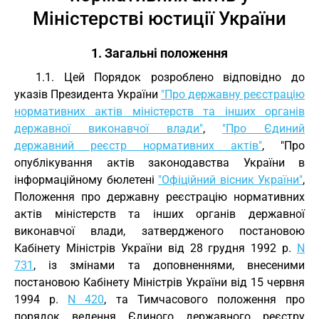
Міністерстві юстиції України
1. Загальні положення
1.1. Цей Порядок розроблено відповідно до
указів Президента України
"Про державну реєстрацію
нормативних актів міністерств та інших органів
державної виконавчої влади"
,
"Про Єдиний
державний реєстр нормативних актів"
, "Про
опублікування актів законодавства України в
інформаційному бюлетені
"Офіційний вісник України"
,
Положення про державну реєстрацію нормативних
актів міністерств та інших органів державної
виконавчої влади, затвердженого постановою
Кабінету Міністрів України від 28 грудня 1992 р.
N
731
, із змінами та доповненнями, внесеними
постановою Кабінету Міністрів України від 15 червня
1994 р.
N 420
, та Тимчасового положення про
порядок ведення Єдиного державного реєстру