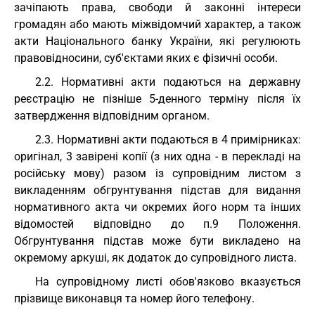
зачіпають права, свободи й законні інтереси
громадян або мають міжвідомчий характер, а також
акти Національного банку України, які регулюють
правовідносини, суб'єктами яких є фізичні особи.
2.2. Нормативні акти подаються на державну
реєстрацію не пізніше 5-денного терміну після їх
затвердження відповідним органом.
2.3. Нормативні акти подаються в 4 примірниках:
оригінал, 3 завірені копії (з них одна - в перекладі на
російську мову) разом із супровідним листом з
викладенням обгрунтування підстав для видання
нормативного акта чи окремих його норм та інших
відомостей відповідно до п.9 Положення.
Обгрунтування підстав може бути викладено на
окремому аркуші, як додаток до супровідного листа.
На супровідному листі обов'язково вказується
прізвище виконавця та номер його телефону.