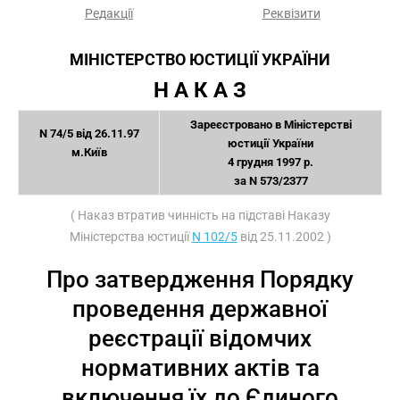
Редакції
Реквізити
МІНІСТЕРСТВО ЮСТИЦІЇ УКРАЇНИ
Н А К А З
Зареєстровано в Міністерстві
N 74/5 від 26.11.97
юстиції України
м.Київ
4 грудня 1997 р.
за N 573/2377
( Наказ втратив чинність на підставі Наказу
Міністерства юстиції
N 102/5
від 25.11.2002 )
Про затвердження Порядку
проведення державної
реєстрації відомчих
нормативних актів та
включення їх до Єдиного