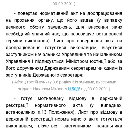
03.09.2001 )
- повертає нормативний акт на доопрацювання
на прохання органу, що його видав (у випадку
великого обсягу зауважень, для внесення яких
необхідний значний час, що перевищує встановлені
терміни виконання). Лист про повернення акта на
доопрацювання готується виконавцем, візується
заступником начальника Управління та начальником
Управління і підписується Міністром юстиції або за
його дорученням Державним секретарем чи одним із
заступників Державного секретаря;
( Абзац третій пункту 3.6 роділу 3 із змінами, внесеними
згідно з Наказом Мін'юсту
N 50/5
від 03.09.2001 )
- готує мотивовану відмову в державній
реєстрації нормативного акта (у випадках,
встановлених п.13 Положення). Лист про відмову в
державній реєстрації нормативного акта готується
виконавцем, візується заступником начальника