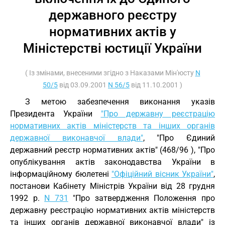
державного реєстру
нормативних актів у
Міністерстві юстиції України
( Із змінами, внесеними згідно з Наказами Мін'юсту
N
50/5
від 03.09.2001
N 56/5
від 11.10.2001 )
З метою забезпечення виконання указів
Президента України
"Про державну реєстрацію
нормативних актів міністерств та інших органів
державної виконавчої влади"
, "Про Єдиний
державний реєстр нормативних актів" (468/96 ), "Про
опублікування актів законодавства України в
інформаційному бюлетені
"Офіційний вісник України"
,
постанови Кабінету Міністрів України від 28 грудня
1992 р.
N 731
"Про затвердження Положення про
державну реєстрацію нормативних актів міністерств
та інших органів державної виконавчої влади" із