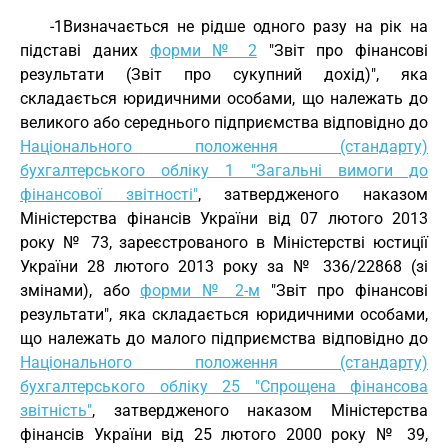
-1Визначається не рідше одного разу на рік на
підставі даних
форми № 2
"Звіт про фінансові
результати (Звіт про сукупний дохід)", яка
складається юридичними особами, що належать до
великого або середнього підприємства відповідно до
Національного положення (стандарту)
бухгалтерського обліку 1 "Загальні вимоги до
фінансової звітності"
, затвердженого наказом
Міністерства фінансів України від 07 лютого 2013
року № 73, зареєстрованого в Міністерстві юстиції
України 28 лютого 2013 року за № 336/22868 (зі
змінами), або
форми № 2-м
"Звіт про фінансові
результати", яка складається юридичними особами,
що належать до малого підприємства відповідно до
Національного положення (стандарту)
бухгалтерського обліку 25 "Спрощена фінансова
звітність"
, затвердженого наказом Міністерства
фінансів України від 25 лютого 2000 року № 39,