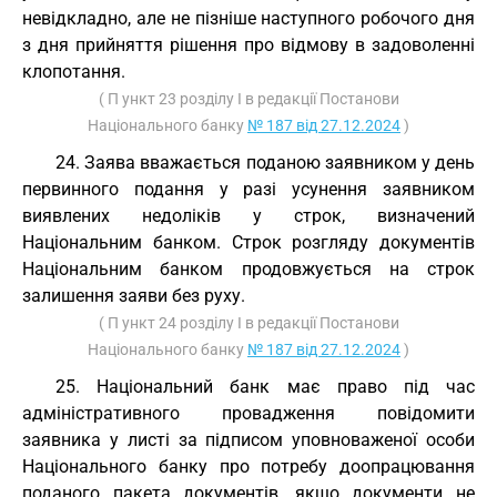
невідкладно, але не пізніше наступного робочого дня
з дня прийняття рішення про відмову в задоволенні
клопотання.
( П ункт 23 розділу I в редакції Постанови
Національного банку
№ 187 від 27.12.2024
)
24. Заява вважається поданою заявником у день
первинного подання у разі усунення заявником
виявлених недоліків у строк, визначений
Національним банком. Строк розгляду документів
Національним банком продовжується на строк
залишення заяви без руху.
( П ункт 24 розділу I в редакції Постанови
Національного банку
№ 187 від 27.12.2024
)
25. Національний банк має право під час
адміністративного провадження повідомити
заявника у листі за підписом уповноваженої особи
Національного банку про потребу доопрацювання
поданого пакета документів, якщо документи не