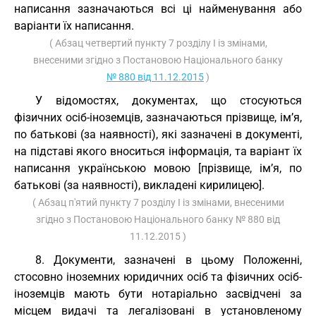
написання зазначаються всі ці найменування або
варіанти їх написання.
( Абзац четвертий пункту 7 розділу I із змінами,
внесеними згідно з Постановою Національного банку
№ 880 від 11.12.2015
)
У відомостях, документах, що стосуються
фізичних осіб-іноземців, зазначаються прізвище, ім’я,
по батькові (за наявності), які зазначені в документі,
на підставі якого вноситься інформація, та варіант їх
написання українською мовою [прізвище, ім’я, по
батькові (за наявності), викладені кирилицею].
( Абзац п'ятий пункту 7 розділу I із змінами, внесеними
згідно з Постановою Національного банку № 880 від
11.12.2015 )
8. Документи, зазначені в цьому Положенні,
стосовно іноземних юридичних осіб та фізичних осіб-
іноземців мають бути нотаріально засвідчені за
місцем видачі та легалізовані в установленому