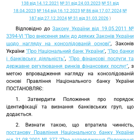
138 від 14.12.2021
№ 31 від 24.03.2023
№ 51 від
18.04.2023
№ 164 від 16.12.2023
№ 86 від 17.07.2024
№
187 від 27.12.2024
№ 31 від 31.03.2026
)
Відповідно до
Закону України від 19.05.2011 №
3394-VI "Про внесення змін до деяких Законів України
щодо нагляду на консолідованій основі"
, Законів
України
"Про Національний банк України"
,
"Про банки
і банківську діяльність"
,
"Про фінансові послуги та
державне регулювання ринків фінансових послуг"
, з
метою впровадження нагляду на консолідованій
основі Правління Національного банку України
ПОСТАНОВЛЯЄ:
1. Затвердити Положення про порядок
ідентифікації та визнання банківських груп, що
додається.
2. Визнати такою, що втратила чинність,
постанову Правління Національного банку України
від 31.08.2001 № 377 "Про затвердження Положення