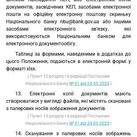
документів, засвідчених КЕП, засобами електронної
пошти на офіційну електронну поштову скриньку
Національного банку nbu@bank.gov.ua або іншими
засобами електронного зв'язку, які
використовуються Національним банком для
електронного документообігу.
Таблиці за формами, наведеними в додатках до
цього Положення, подаються в електронній формі у
форматі xlsx.
( Пункт 12 розділу I в редакції Постанови
Національного банку
№ 31 від 24.03.2023
)
13. Електронні копії документів мають
створюватися у вигляді файлів, які містять скановані
з паперових носіїв зображення документів.
( Пункт 13 розділу I в редакції Постанови
Національного банку
№ 31 від 24.03.2023
)
14. Сканування з паперових носіїв зображень