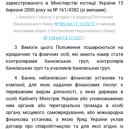
зареєстрованого в Міністерстві юстиції України 15
березня 2000 року за № 161/4382 (зі змінами).
( Виноска 1 пункту 2 розділу I в редакції Постанови
Національного банку
№ 880 від 11.12.2015
; із змінами,
внесеними згідно з Постановою Національного банку
№ 138 від 14.12.2021
)
3. Вимоги цього Положення поширюються на
юридичних та фізичних осіб, які мають намір стати
контролерами банківських груп, контролерів
банківських груп та учасників банківських груп.
4. Банки, небанківські фінансові установи та
компанії, для яких надання фінансових послуг є
переважним видом діяльності, у яких держава в
особі Кабінету Міністрів України або уповноважених
ним органів або територіальна громада в особі
органу місцевого самоврядування, або міжнародна
фінансова установа, з якою Уряд України уклав
договір про співробітництво та для якої згідно із