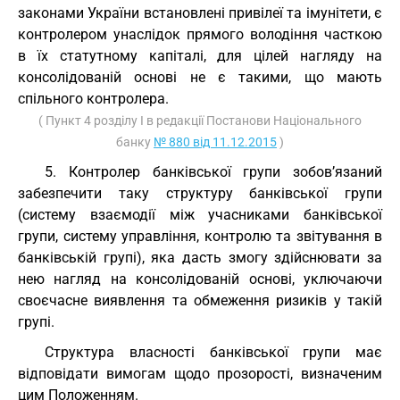
законами України встановлені привілеї та імунітети, є
контролером унаслідок прямого володіння часткою
в їх статутному капіталі, для цілей нагляду на
консолідованій основі не є такими, що мають
спільного контролера.
( Пункт 4 розділу I в редакції Постанови Національного
банку
№ 880 від 11.12.2015
)
5. Контролер банківської групи зобов’язаний
забезпечити таку структуру банківської групи
(систему взаємодії між учасниками банківської
групи, систему управління, контролю та звітування в
банківській групі), яка дасть змогу здійснювати за
нею нагляд на консолідованій основі, уключаючи
своєчасне виявлення та обмеження ризиків у такій
групі.
Структура власності банківської групи має
відповідати вимогам щодо прозорості, визначеним
цим Положенням.