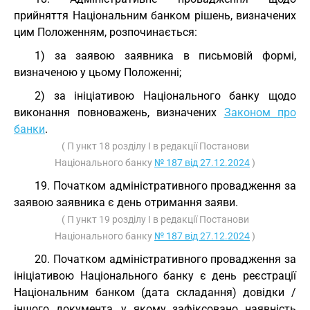
прийняття Національним банком рішень, визначених
цим Положенням, розпочинається:
1) за заявою заявника в письмовій формі,
визначеною у цьому Положенні;
2) за ініціативою Національного банку щодо
виконання повноважень, визначених
Законом про
банки
.
( П ункт 18 розділу I в редакції Постанови
Національного банку
№ 187 від 27.12.2024
)
19. Початком адміністративного провадження за
заявою заявника є день отримання заяви.
( П ункт 19 розділу I в редакції Постанови
Національного банку
№ 187 від 27.12.2024
)
20. Початком адміністративного провадження за
ініціативою Національного банку є день реєстрації
Національним банком (дата складання) довідки /
іншого документа, у якому зафіксовано наявність