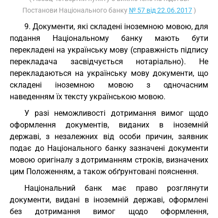
Постанови Національного банку
№ 57 від 22.06.2017
)
9. Документи, які складені іноземною мовою, для
подання Національному банку мають бути
перекладені на українську мову (справжність підпису
перекладача засвідчується нотаріально). Не
перекладаються на українську мову документи, що
складені іноземною мовою з одночасним
наведенням їх тексту українською мовою.
У разі неможливості дотримання вимог щодо
оформлення документів, виданих в іноземній
державі, з незалежних від особи причин, заявник
подає до Національного банку зазначені документи
мовою оригіналу з дотриманням строків, визначених
цим Положенням, а також обґрунтовані пояснення.
Національний банк має право розглянути
документи, видані в іноземній державі, оформлені
без дотримання вимог щодо оформлення,