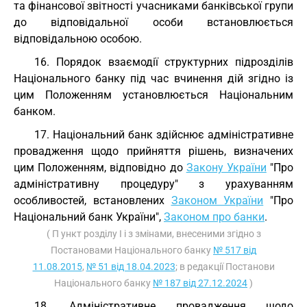
та фінансової звітності учасниками банківської групи
до відповідальної особи встановлюється
відповідальною особою.
16. Порядок взаємодії структурних підрозділів
Національного банку під час вчинення дій згідно із
цим Положенням установлюється Національним
банком.
17. Національний банк здійснює адміністративне
провадження щодо прийняття рішень, визначених
цим Положенням, відповідно до
Закону України
"Про
адміністративну процедуру" з урахуванням
особливостей, встановлених
Законом України
"Про
Національний банк України",
Законом про банки
.
( П ункт розділу I і з змінами, внесеними згідно з
Постановами Національного банку
№ 517 від
11.08.2015
,
№ 51 від 18.04.2023
; в редакції Постанови
Національного банку
№ 187 від 27.12.2024
)
18. Адміністративне провадження щодо