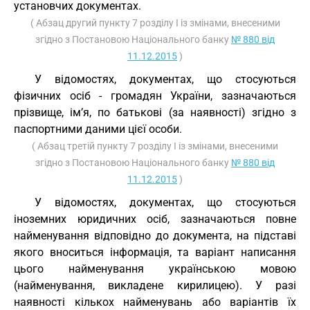
установчих документах.
( Абзац другий пункту 7 розділу I із змінами, внесеними
згідно з Постановою Національного банку
№ 880 від
11.12.2015
)
У відомостях, документах, що стосуються
фізичних осіб - громадян України, зазначаються
прізвище, ім’я, по батькові (за наявності) згідно з
паспортними даними цієї особи.
( Абзац третій пункту 7 розділу I із змінами, внесеними
згідно з Постановою Національного банку
№ 880 від
11.12.2015
)
У відомостях, документах, що стосуються
іноземних юридичних осіб, зазначаються повне
найменування відповідно до документа, на підставі
якого вноситься інформація, та варіант написання
цього найменування українською мовою
(найменування, викладене кирилицею). У разі
наявності кількох найменувань або варіантів їх