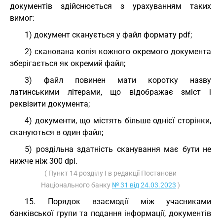
документів здійснюється з урахуванням таких
вимог:
1) документ сканується у файл формату pdf;
2) сканована копія кожного окремого документа
зберігається як окремий файл;
3) файл повинен мати коротку назву
латинськими літерами, що відображає зміст і
реквізити документа;
4) документи, що містять більше однієї сторінки,
скануються в один файл;
5) роздільна здатність сканування має бути не
нижче ніж 300 dpi.
( Пункт 14 розділу I в редакції Постанови
Національного банку
№ 31 від 24.03.2023
)
15. Порядок взаємодії між учасниками
банківської групи та подання інформації, документів