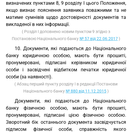
визначених пунктами 8, 9 розділу I цього Положення,
якщо визнає пояснення заявника поважними та не
матиме сумнівів щодо достовірності документів та
викладеної в них інформації.
( Розділ I доповнено новим пунктом 9 згідно з
Постановою Національного банку
№ 57 від 22.06.2017
)
10. Документи, які подаються до Національного
банку юридичною особою, мають бути прошиті,
пронумеровані, підписані керівником юридичної
особи і засвідчені відбитком печатки юридичної
особи (за наявності).
( Абзац перший пункту розділу I в редакції Постанови
Національного банку
№ 880 від 11.12.2015
)
Документи, які подаються до Національного
банку фізичною особою, мають бути прошиті,
пронумеровані, підписані цією фізичною особою.
Зворотний бік останнього документа засвідчується
підписом фізичної особи, справжність якого