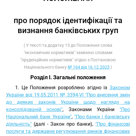
про порядок ідентифікації та
визнання банківських груп
( У тексті та додатку 13 до Положення слова
"економічних нормативів" замінено словами
"пруденційних нормативів" згідно з Постановою
Національного банку
№ 164 від 16.12.2023
)
Розділ I. Загальні положення
1. Це Положення розроблено згідно із
Законом
України від 19.05.2011 № 3394-VI "Про внесення змін
до деяких законів України щодо нагляду на
консолідованій основі"
, Законами України
"Про
Національний банк України"
,
"Про банки і банківську
діяльність"
(далі - Закон про банки),
"Про фінансові
послуги та державне регулювання ринків фінансових