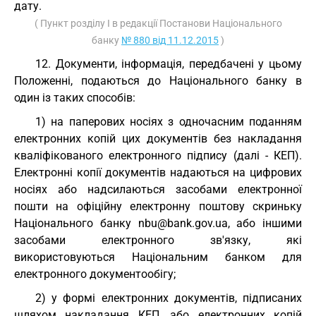
дату.
( Пункт розділу I в редакції Постанови Національного
банку
№ 880 від 11.12.2015
)
12. Документи, інформація, передбачені у цьому
Положенні, подаються до Національного банку в
один із таких способів:
1) на паперових носіях з одночасним поданням
електронних копій цих документів без накладання
кваліфікованого електронного підпису (далі - КЕП).
Електронні копії документів надаються на цифрових
носіях або надсилаються засобами електронної
пошти на офіційну електронну поштову скриньку
Національного банку nbu@bank.gov.ua, або іншими
засобами електронного зв'язку, які
використовуються Національним банком для
електронного документообігу;
2) у формі електронних документів, підписаних
шляхом накладання КЕП, або електронних копій