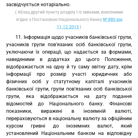
засвідчується нотаріально.
( Абзац другий пункту розділу I із змінами, внесеними
згідно з Постановою Національного банку
№ 880 від
11.12.2015
)
11. Інформація щодо учасників банківської групи,
учасників групи пов'язаних осіб банківської групи,
уключаючи їх операції, що надається за формами,
наведеними в додатках до цього Положення,
відображається на одну й ту саму звітну дату, крім
інформації про розмір участі юридичних або
фізичних осіб у статутному капіталі учасників
банківської групи, групи пов'язаних осіб банківської
групи, яка відображається на дату подання
відомостей до Національного банку. Фінансові
показники, виражені в іноземній валюті,
перераховуються в національну валюту за офіційним
курсом гривні до іноземних валют, який
установлений Національним банком на відповідну