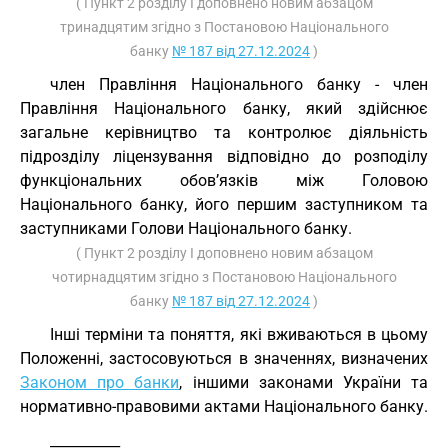
( Пункт 2 розділу I доповнено новим абзацом
тринадцятим згідно з Постановою Національного
банку
№ 187 від 27.12.2024
)
член Правління Національного банку - член
Правління Національного банку, який здійснює
загальне керівництво та контролює діяльність
підрозділу ліцензування відповідно до розподілу
функціональних обов’язків між Головою
Національного банку, його першим заступником та
заступниками Голови Національного банку.
( Пункт 2 розділу I доповнено новим абзацом
чотирнадцятим згідно з Постановою Національного
банку
№ 187 від 27.12.2024
)
Інші терміни та поняття, які вживаються в цьому
Положенні, застосовуються в значеннях, визначених
Законом про банки
, іншими законами України та
нормативно-правовими актами Національного банку.
__________