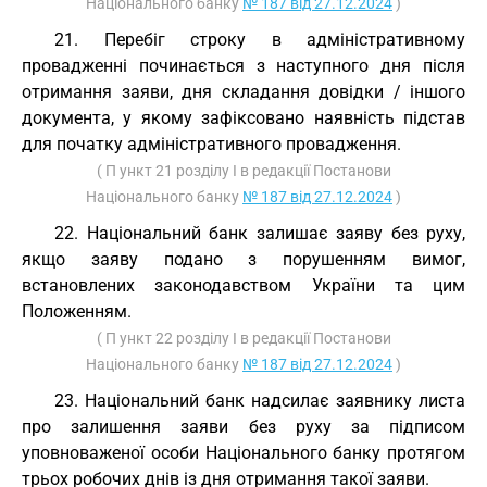
Національного банку
№ 187 від 27.12.2024
)
21. Перебіг строку в адміністративному
провадженні починається з наступного дня після
отримання заяви, дня складання довідки / іншого
документа, у якому зафіксовано наявність підстав
для початку адміністративного провадження.
( П ункт 21 розділу I в редакції Постанови
Національного банку
№ 187 від 27.12.2024
)
22. Національний банк залишає заяву без руху,
якщо заяву подано з порушенням вимог,
встановлених законодавством України та цим
Положенням.
( П ункт 22 розділу I в редакції Постанови
Національного банку
№ 187 від 27.12.2024
)
23. Національний банк надсилає заявнику листа
про залишення заяви без руху за підписом
уповноваженої особи Національного банку протягом
трьох робочих днів із дня отримання такої заяви.