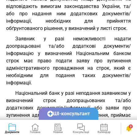
відповідають вимогам законодавства України, та/
або про надання ним додаткових документів/
інформації, необхідних для прийняття
обґрунтованого рішення, у визначений у листі строк.
Заявник у разі неможливості надати
доопрацьовані та/або додаткові документи/
інформацію у визначений Національним банком
строк має право подати заяву про зупинення
адміністративного провадження на строк, який є
необхідним для подання таких документів/
інформації.
Національний банк у разі неподання заявником у
визначений строк доопрацьованих та/або
додаткових документів/інформації або заяви про
ШІ-консультант
зупинення адміністративного провадження, приймає
рішення за результатом розгляду наявних у
0
Національного банку документів/інформації.
Документи
Головна
Новини
Консультації
Календар
Сервіси