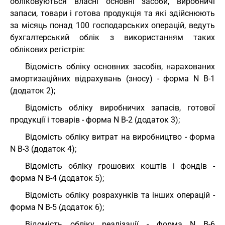
обліковуються власні основні засоби, виробничі
запаси, товари і готова продукція та які здійснюють
за місяць понад 100 господарських операцій, ведуть
бухгалтерський облік з використанням таких
облікових регістрів:
Відомість обліку основних засобів, нарахованих
амортизаційних відрахувань (зносу) - форма N В-1
(додаток 2);
Відомість обліку виробничих запасів, готової
продукції і товарів - форма N В-2 (додаток 3);
Відомість обліку витрат на виробництво - форма
N В-3 (додаток 4);
Відомість обліку грошових коштів і фондів -
форма N В-4 (додаток 5);
Відомість обліку розрахунків та інших операцій -
форма N В-5 (додаток 6);
Відомість обліку реалізації - форма N В-6