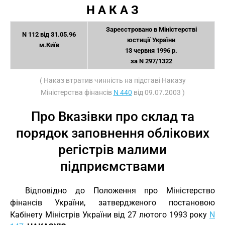
Н А К А З
Зареєстровано в Міністерстві
N 112 від 31.05.96
юстиції України
м.Київ
13 червня 1996 р.
за N 297/1322
( Наказ втратив чинність на підставі Наказу
Міністерства фінансів
N 440
від 09.07.2003 )
Про Вказівки про склад та
порядок заповнення облікових
регістрів малими
підприємствами
Відповідно до Положення про Міністерство
фінансів України, затвердженого постановою
Кабінету Міністрів України від 27 лютого 1993 року
N