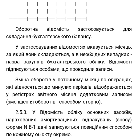
 |---------------|-------|-------|------|-------|-------|--------|
 |               |       |       |      |       |       |        |
 |---------------|-------|-------|------|-------|-------|--------|
Оборотна відомість застосовується для
складання бухгалтерського балансу.
У застосовуваних відомостях вказується місяць,
за який вони складаються, а в необхідних випадках -
назва рахунків бухгалтерського обліку. Відомості
підписуються особами, що проводили записи.
Зміна оборотів у поточному місяці по операціях,
які відносяться до минулих періодів, відображається
у регістрах звітного місяця додатковим записом
(зменшення оборотів - способом сторно).
2.5.3. У Відомість обліку основних засобів,
нарахованих амортизаційних відрахувань (зносу)
форми N В-1 дані записуються позиційним способом
по кожному об'єкту окремо.