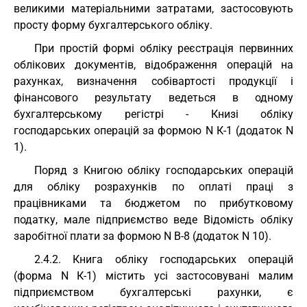
великими матеріальними затратами, застосовують
просту форму бухгалтерського обліку.
При простій формі обліку реєстрація первинних
облікових документів, відображення операцій на
рахунках, визначення собівартості продукції і
фінансового результату ведеться в одному
бухгалтерському регістрі - Книзі обліку
господарських операцій за формою N К-1 (додаток N
1).
Поряд з Книгою обліку господарських операцій
для обліку розрахунків по оплаті праці з
працівниками та бюджетом по прибутковому
податку, мале підприємство веде Відомість обліку
заробітної плати за формою N В-8 (додаток N 10).
2.4.2. Книга обліку господарських операцій
(форма N К-1) містить усі застосовувані малим
підприємством бухгалтерські рахунки, є