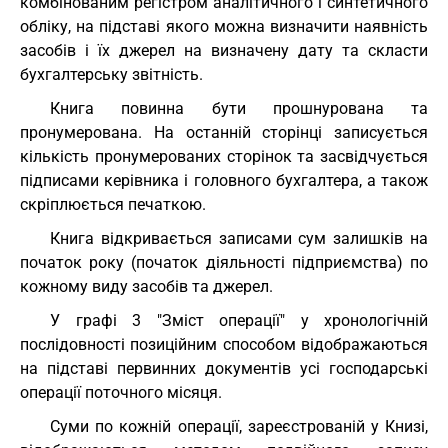
комбінованим регістром аналітичного і синтетичного
обліку, на підставі якого можна визначити наявність
засобів і їх джерел на визначену дату та скласти
бухгалтерську звітність.
Книга повинна бути прошнурована та
пронумерована. На останній сторінці записується
кількість пронумерованих сторінок та засвідчується
підписами керівника і головного бухгалтера, а також
скріплюється печаткою.
Книга відкривається записами сум залишків на
початок року (початок діяльності підприємства) по
кожному виду засобів та джерел.
У графі 3 "Зміст операції" у хронологічній
послідовності позиційним способом відображаються
на підставі первинних документів усі господарські
операції поточного місяця.
Суми по кожній операції, зареєстрованій у Книзі,