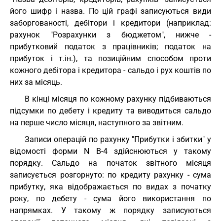
його шифр і назва. По цій графі записуються види
заборгованості, дебітори і кредитори (наприклад:
рахунок "Розрахунки з бюджетом", нижче -
прибутковий податок з працівників; податок на
прибуток і т.ін.), та позиційним способом проти
кожного дебітора і кредитора - сальдо і рух коштів по
них за місяць.
В кінці місяця по кожному рахунку підбиваються
підсумки по дебету і кредиту та виводиться сальдо
на перше число місяця, наступного за звітним.
Записи операцій по рахунку "Прибутки і збитки" у
відомості форми N В-4 здійснюються у такому
порядку. Сальдо на початок звітного місяця
записується розгорнуто: по кредиту рахунку - сума
прибутку, яка відображається по видах з початку
року, по дебету - сума його використання по
напрямках. У такому ж порядку записуються