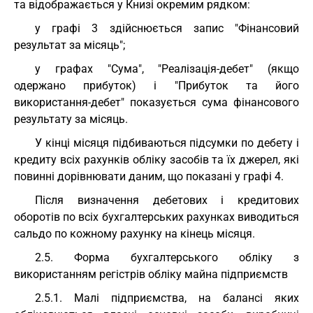
та відображається у Книзі окремим рядком:
у графі 3 здійснюється запис "Фінансовий
результат за місяць";
у графах "Сума", "Реалізація-дебет" (якщо
одержано прибуток) і "Прибуток та його
використання-дебет" показується сума фінансового
результату за місяць.
У кінці місяця підбиваються підсумки по дебету і
кредиту всіх рахунків обліку засобів та їх джерел, які
повинні дорівнювати даним, що показані у графі 4.
Після визначення дебетових і кредитових
оборотів по всіх бухгалтерських рахунках виводиться
сальдо по кожному рахунку на кінець місяця.
2.5. Форма бухгалтерського обліку з
використанням регістрів обліку майна підприємств
2.5.1. Малі підприємства, на балансі яких