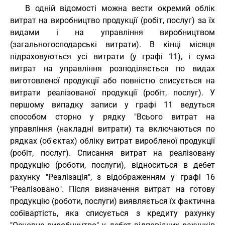
В одній відомості можна вести окремий облік
витрат на виробництво продукції (робіт, послуг) за їх
видами і на управління виробництвом
(загальногосподарські витрати). В кінці місяця
підраховуються усі витрати (у графі 11), і сума
витрат на управління розподіляється по видах
виготовленої продукції або повністю списується на
витрати реалізованої продукції (робіт, послуг). У
першому випадку записи у графі 11 ведуться
способом сторно у рядку "Всього витрат на
управління (накладні витрати) та включаються по
рядках (об'єктах) обліку витрат виробленої продукції
(робіт, послуг). Списання витрат на реалізовану
продукцію (роботи, послуги), відноситься в дебет
рахунку "Реалізація", з відображенням у графі 16
"Реалізовано". Після визначення витрат на готову
продукцію (роботи, послуги) виявляється їх фактична
собівартість, яка списується з кредиту рахунку