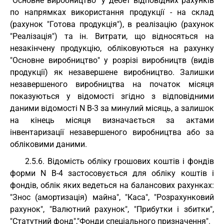
"Основне виробництво" у дебет відповідних рахунків
по напрямках використання продукції - на склад
(рахунок "Готова продукція"), в реалізацію (рахунок
"Реалізація") та ін. Витрати, що відносяться на
незакінчену продукцію, обліковуються на рахунку
"Основне виробництво" у розрізі виробництв (видів
продукції) як незавершене виробництво. Залишки
незавершеного виробництва на початок місяця
показуються у відомості згідно з відповідними
даними відомості N В-3 за минулий місяць, а залишок
на кінець місяця визначається за актами
інвентаризації незавершеного виробництва або за
обліковими даними.
2.5.6. Відомість обліку грошових коштів і фондів
форми N В-4 застосовується для обліку коштів і
фондів, облік яких ведеться на балансових рахунках:
"Знос (амортизація) майна", "Каса", "Розрахунковий
рахунок", "Валютний рахунок", "Прибутки і збитки",
"Статутний фонд","Фонди спеціального призначення".