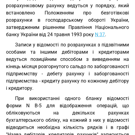
розрахунковому рахунку ведуться у порядку, який
встановлено Положенням про безготівкові
розрахунки в господарському обороті України,
затвердженим рішенням Правління Національного
банку України від 24 травня 1993 року
N 37
.
Записи у відомості по розрахунках з підзвітними
особами та іншими дебіторами і кредиторами
ведуться позиційним способом з виведенням на
кінець місяця розгорнутого сальдо по заборгованості
підприємству - дебету рахунку і заборгованості
підприємства - кредиту рахунку по кожному дебітору
і кредитору.
При використанні одного бланку відомості
форми N В-5 для відображення операцій, що
обліковуються на декількох рахунках
бухгалтерського обліку, на кожний з них у відомості
відводиться необхідна кількість рядків і в графі
"Назва дебіторів, кредиторів, рахунків" записується