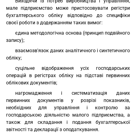
Виходячи із потреб виробництва і управління,
мале підприємство може пристосовувати регістри
бухгалтерського обліку відповідно до специфіки
своєї роботи з додержанням таких вимог:
єдина методологічна основа (принцип подвійного
запису);
взаємозв'язок даних аналітичного і синтетичного
обліку;
суцільне відображення усіх господарських
операцій в регістрах обліку на підставі первинних
облікових документів;
нагромадження і систематизація даних
первинних документів у розрізі показників,
необхідних для управління і контролю за
господарською діяльністю малого підприємства, а
також для складання і подання бухгалтерської
звітності та декларації з оподаткування.