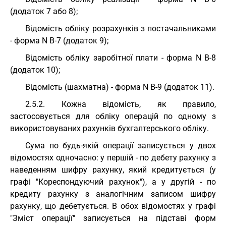
(додаток 7 або 8);
Відомість обліку розрахунків з постачальниками
- форма N В-7 (додаток 9);
Відомість обліку заробітної плати - форма N В-8
(додаток 10);
Відомість (шахматна) - форма N В-9 (додаток 11).
2.5.2. Кожна відомість, як правило,
застосовується для обліку операцій по одному з
використовуваних рахунків бухгалтерського обліку.
Сума по будь-якій операції записується у двох
відомостях одночасно: у першій - по дебету рахунку з
наведенням шифру рахунку, який кредитується (у
графі "Кореспондуючий рахунок"), а у другій - по
кредиту рахунку з аналогічним записом шифру
рахунку, що дебетується. В обох відомостях у графі
"Зміст операції" записується на підставі форм