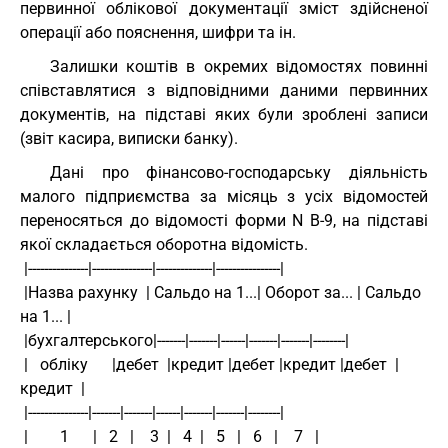
первинної облікової документації зміст здійсненої
операції або пояснення, шифри та ін.
Залишки коштів в окремих відомостях повинні
співставлятися з відповідними даними первинних
документів, на підставі яких були зроблені записи
(звіт касира, виписки банку).
Дані про фінансово-господарську діяльність
малого підприємства за місяць з усіх відомостей
переносяться до відомості форми N В-9, на підставі
якої складається оборотна відомість.
 |---------------|---------------|--------------|----------------|
 |Назва рахунку  | Сальдо на 1...| Оборот за... | Сальдо 
на 1... |
 |бухгалтерського|-------|-------|------|-------|-------|--------|
 |   обліку      |дебет  |кредит |дебет |кредит |дебет  |
кредит  |
 |---------------|-------|-------|------|-------|-------|--------|
 |        1      |   2   |    3  |   4  |   5   |   6   |    7   |