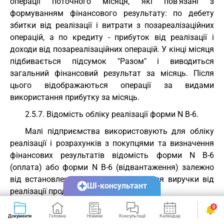
операції поточного місяця, які пов'язані з
формуванням фінансового результату: по дебету
збитки від реалізації і витрати з позареалізаційних
операцій, а по кредиту - прибуток від реалізації і
доходи від позареалізаційних операцій. У кінці місяця
підбивається підсумок "Разом" і виводиться
загальний фінансовий результат за місяць. Після
цього відображаються операції за видами
використання прибутку за місяць.
2.5.7. Відомість обліку реалізації форми N В-6.
Малі підприємства використовують для обліку
реалізації і розрахунків з покупцями та визначення
фінансових результатів відомість форми N В-6
(оплата) або форми N В-6 (відвантаження) залежно
від встановленого порядку визначення виручки від
ШІ-консультант
реалізації продукції:
за сумою зарахованих на рахунок в установі
0
Документи
Головна
Новини
Консультації
Календар
Сервіси
банку коштів, одержаних в касу підприємства або по