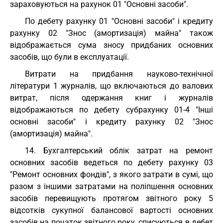
зараховуються на рахунок 01 "Основні засоби".
По дебету рахунку 01 "Основні засоби" і кредиту
рахунку 02 "Знос (амортизація) майна" також
відображається сума зносу придбаних основних
засобів, що були в експлуатації.
Витрати на придбання науково-технічної
літератури 1 журналів, що включаються до валових
витрат, після одержання книг і журналів
відображаються по дебету субрахунку 01-4 "Інші
основні засоби" і кредиту рахунку 02 "Знос
(амортизація) майна".
14. Бухгалтерський облік затрат на ремонт
основних засобів ведеться по дебету рахунку 03
"Ремонт основних фондів", з якого затрати в сумі, що
разом з іншими затратами на поліпшення основних
засобів перевищують протягом звітного року 5
відсотків сукупної балансової вартості основних
засобів на початок звітного року, списуються в дебет