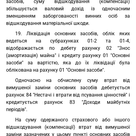
засобів, суму відшкодування (компенсації)
збільшується валовий дохід із одночасним
зменшенням заборгованості винних осіб за
відшкодування матеріальної шкоди.
19. Ліквідація основних засобів, облік яких
ведеться на субрахунках 01-2 та 01-4,
відображається по дебету рахунку 02 "Знос
(амортизація) майна" і кредиту рахунку 01 "Основні
засоби" за вартістю, яка до їх ліквідації була
облікована на рахунку 01 "Основні засоби".
Одночасно на обчислену суму втрат від
вимушеної заміни основних засобів дебетується
рахунок 84 "Нестачі і втрати від псування цінностей" і
кредитується рахунок 83 "Доходи майбутніх
періодів".
На суму одержаного страхового або іншого
відшкодування (компенсації) втрат від вимушеної
заміни зазначених у цьому пункті основних засобів