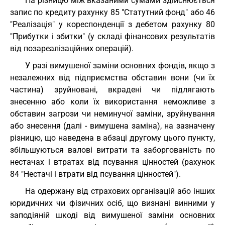
На різницю між вказаними сумами здійснюється
запис по кредиту рахунку 85 "Статутний фонд" або 46
"Реалізація" у кореспонденції з дебетом рахунку 80
"Прибутки і збитки" (у складі фінансових результатів
від позареалізаційних операцій).
У разі вимушеної заміни основних фондів, якщо з
незалежних від підприємства обставин вони (чи їх
частина) зруйновані, вкрадені чи підлягають
знесенню або коли їх використання неможливе з
обставин загрози чи неминучої заміни, зруйнування
або знесення (далі - вимушена заміна), на зазначену
різницю, що наведена в абзаці другому цього пункту,
збільшуються валові витрати та заборгованість по
нестачах і втратах від псування цінностей (рахунок
84 "Нестачі і втрати від псування цінностей").
На одержану від страхових організацій або інших
юридичних чи фізичних осіб, що визнані винними у
заподіяній шкоді від вимушеної заміни основних