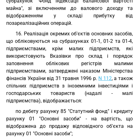
субрахунок "Фонд індексації балансової вартості
майна", зі включенням до валового доходу та
відображенням у складі прибутку від
позареалізаційних операцій.
16. Реалізація окремих об'єктів основних засобів,
що обліковуються на субрахунках 01-1, 01-2 та 01-4,
підприємствами, крім малих підприємств, які
використовують Вказівки про склад і порядок
заповнення облікових регістрів малими
підприємствами, затверджені наказом Міністерства
фінансів України від 31 травня 1996 р.
N 112
, а також
спільних підприємств з іноземними інвестиціями і
господарських товариств (надалі - малі
підприємства), відображається:
по дебету рахунку 85 "Статутний фонд" і кредиту
рахунку 01 "Основні засоби" - на вартість, що
відображена до продажу відповідного об'єкта на
рахунку 01 "Основні засоби";