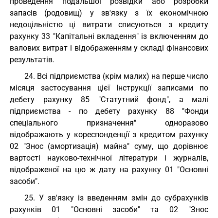
проведення подальшої розвідки або розробки
запасів (родовищ) у зв'язку з їх економічною
недоцільністю ці витрати списуються з кредиту
рахунку 33 "Капітальні вкладення" із включенням до
валових витрат і відображенням у складі фінансових
результатів.
24. Всі підприємства (крім малих) на перше число
місяця застосування цієї Інструкції записами по
дебету рахунку 85 "Статутний фонд", а малі
підприємства - по дебету рахунку 88 "Фонди
спеціального призначення" одноразово
відображають у кореспонденції з кредитом рахунку
02 "Знос (амортизація) майна" суму, що дорівнює
вартості науково-технічної літератури і журналів,
відображеної на цю ж дату на рахунку 01 "Основні
засоби".
25. У зв'язку із введенням змін до субрахунків
рахунків 01 "Основні засоби" та 02 "Знос