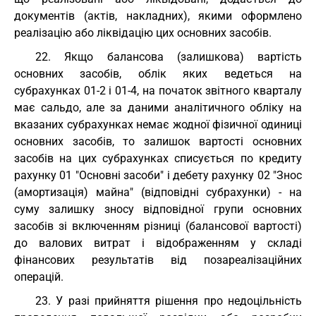
документів (актів, накладних), якими оформлено
реалізацію або ліквідацію цих основних засобів.
22. Якщо балансова (залишкова) вартість
основних засобів, облік яких ведеться на
субрахунках 01-2 і 01-4, на початок звітного кварталу
має сальдо, але за даними аналітичного обліку на
вказаних субрахунках немає жодної фізичної одиниці
основних засобів, то залишок вартості основних
засобів на цих субрахунках списується по кредиту
рахунку 01 "Основні засоби" і дебету рахунку 02 "Знос
(амортизація) майна" (відповідні субрахунки) - на
суму залишку зносу відповідної групи основних
засобів зі включенням різниці (балансової вартості)
до валових витрат і відображенням у складі
фінансових результатів від позареалізаційних
операцій.
23. У разі прийняття рішення про недоцільність