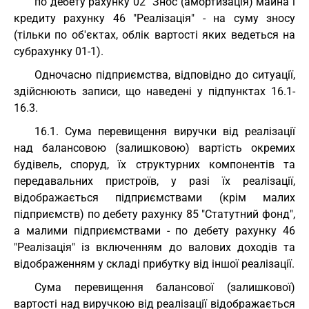
по дебету рахунку 02 "Знос (амортизація) майна і
кредиту рахунку 46 "Реалізація" - на суму зносу
(тільки по об'єктах, облік вартості яких ведеться на
субрахунку 01-1).
Одночасно підприємства, відповідно до ситуації,
здійснюють записи, що наведені у підпунктах 16.1-
16.3.
16.1. Сума перевищення виручки від реалізації
над балансовою (залишковою) вартість окремих
будівель, споруд, їх структурних компонентів та
передавальних пристроїв, у разі їх реалізації,
відображається підприємствами (крім малих
підприємств) по дебету рахунку 85 "Статутний фонд",
а малими підприємствами - по дебету рахунку 46
"Реалізація" із включенням до валових доходів та
відображенням у складі прибутку від іншої реалізації.
Сума перевищення балансової (залишкової)
вартості над виручкою від реалізації відображається