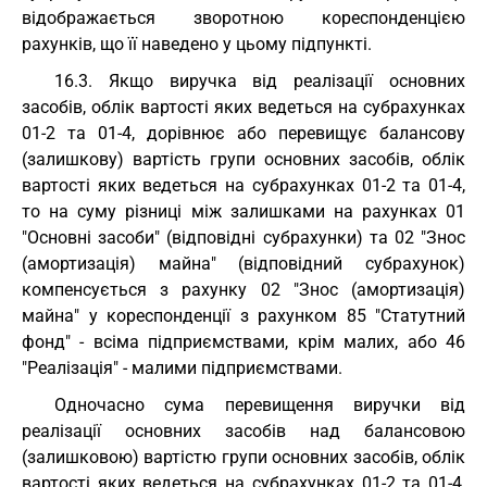
відображається зворотною кореспонденцією
рахунків, що її наведено у цьому підпункті.
16.3. Якщо виручка від реалізації основних
засобів, облік вартості яких ведеться на субрахунках
01-2 та 01-4, дорівнює або перевищує балансову
(залишкову) вартість групи основних засобів, облік
вартості яких ведеться на субрахунках 01-2 та 01-4,
то на суму різниці між залишками на рахунках 01
"Основні засоби" (відповідні субрахунки) та 02 "Знос
(амортизація) майна" (відповідний субрахунок)
компенсується з рахунку 02 "Знос (амортизація)
майна" у кореспонденції з рахунком 85 "Статутний
фонд" - всіма підприємствами, крім малих, або 46
"Реалізація" - малими підприємствами.
Одночасно сума перевищення виручки від
реалізації основних засобів над балансовою
(залишковою) вартістю групи основних засобів, облік
вартості яких ведеться на субрахунках 01-2 та 01-4,