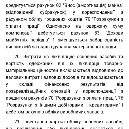
кредитується рахунок 02 "Знос (амортизація) майна"
(відповідний субрахунок) у кореспонденції з
рахунком обліку грошових коштів, 70 "Розрахунки з
оплати праці". Одночасно на одержану суму
компенсації дебетується рахунок 83 "Доходи
майбутніх періодів" 1 зменшується заборгованість
винних осіб за відшкодування матеріальної шкоди.
20. Витрати на ліквідацію основних засобів та
вартість одержаних від їх ліквідації товарно-
матеріальних цінностей включаються відповідно до
валових витрат і валових доходів та відображаються
у складі фінансових результатів від
позареалізаційних операцій у кореспонденції з
кредитом рахунків 70 "Розрахунки з оплати праці", 76
"Розрахунки з іншими дебіторами і кредиторами" і
дебетом рахунків обліку виробничих запасів.
21. Інвентарна картка обліку основних засобів,
що реалізовані або ліквідовані, додається до