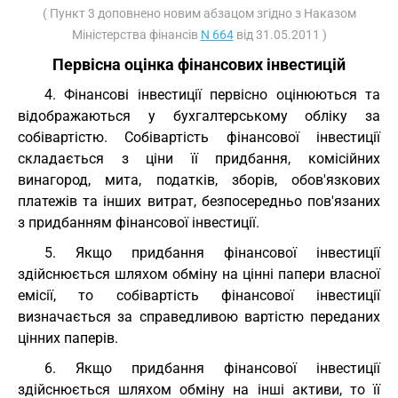
( Пункт 3 доповнено новим абзацом згідно з Наказом
Міністерства фінансів
N 664
від 31.05.2011 )
Первісна оцінка фінансових інвестицій
4. Фінансові інвестиції первісно оцінюються та
відображаються у бухгалтерському обліку за
собівартістю. Собівартість фінансової інвестиції
складається з ціни її придбання, комісійних
винагород, мита, податків, зборів, обов'язкових
платежів та інших витрат, безпосередньо пов'язаних
з придбанням фінансової інвестиції.
5. Якщо придбання фінансової інвестиції
здійснюється шляхом обміну на цінні папери власної
емісії, то собівартість фінансової інвестиції
визначається за справедливою вартістю переданих
цінних паперів.
6. Якщо придбання фінансової інвестиції
здійснюється шляхом обміну на інші активи, то її