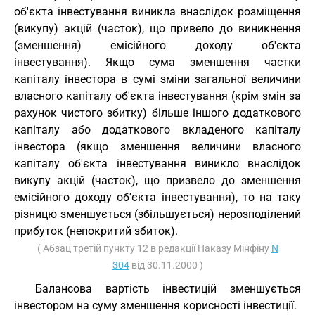
об'єкта інвестування виникла внаслідок розміщення
(викупу) акцій (часток), що привело до виникнення
(зменшення) емісійного доходу об'єкта
інвестування). Якщо сума зменшення частки
капіталу інвестора в сумі зміни загальної величини
власного капіталу об'єкта інвестування (крім змін за
рахунок чистого збитку) більше іншого додаткового
капіталу або додаткового вкладеного капіталу
інвестора (якщо зменшення величини власного
капіталу об'єкта інвестування виникло внаслідок
викупу акцій (часток), що призвело до зменшення
емісійного доходу об'єкта інвестування), то на таку
різницю зменшується (збільшується) нерозподілений
прибуток (непокритий збиток).
( Абзац третій пункту 12 в редакції Наказу Мінфіну
N
304
від 30.11.2000 )
Балансова вартість інвестицій зменшується
інвестором на суму зменшення корисності інвестиції.