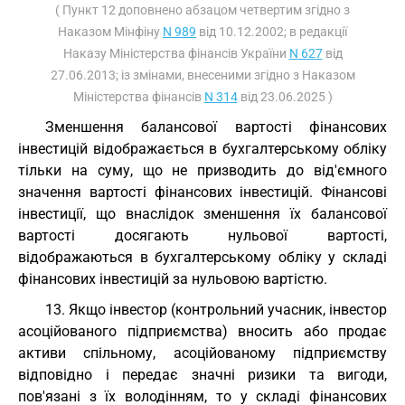
( Пункт 12 доповнено абзацом четвертим згідно з
Наказом Мінфіну
N 989
від 10.12.2002; в редакції
Наказу Міністерства фінансів України
N 627
від
27.06.2013; із змінами, внесеними згідно з Наказом
Міністерства фінансів
N 314
від 23.06.2025 )
Зменшення балансової вартості фінансових
інвестицій відображається в бухгалтерському обліку
тільки на суму, що не призводить до від'ємного
значення вартості фінансових інвестицій. Фінансові
інвестиції, що внаслідок зменшення їх балансової
вартості досягають нульової вартості,
відображаються в бухгалтерському обліку у складі
фінансових інвестицій за нульовою вартістю.
13. Якщо інвестор (контрольний учасник, інвестор
асоційованого підприємства) вносить або продає
активи спільному, асоційованому підприємству
відповідно і передає значні ризики та вигоди,
пов'язані з їх володінням, то у складі фінансових