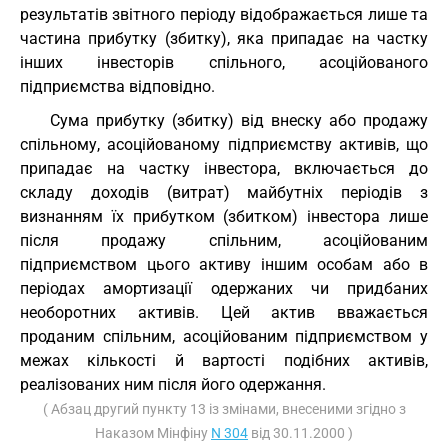
результатів звітного періоду відображається лише та
частина прибутку (збитку), яка припадає на частку
інших інвесторів спільного, асоційованого
підприємства відповідно.
Сума прибутку (збитку) від внеску або продажу
спільному, асоційованому підприємству активів, що
припадає на частку інвестора, включається до
складу доходів (витрат) майбутніх періодів з
визнанням їх прибутком (збитком) інвестора лише
після продажу спільним, асоційованим
підприємством цього активу іншим особам або в
періодах амортизації одержаних чи придбаних
необоротних активів. Цей актив вважається
проданим спільним, асоційованим підприємством у
межах кількості й вартості подібних активів,
реалізованих ним після його одержання.
( Абзац другий пункту 13 із змінами, внесеними згідно з
Наказом Мінфіну
N 304
від 30.11.2000 )