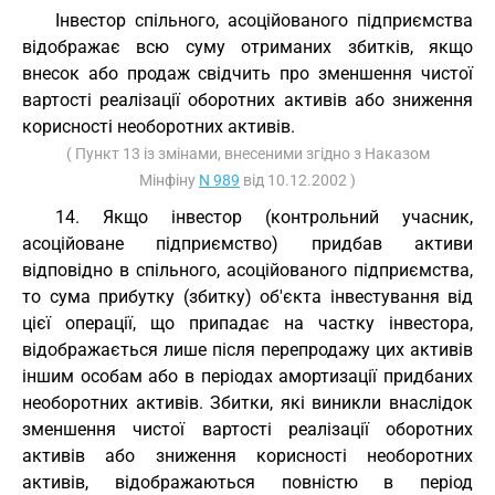
Інвестор спільного, асоційованого підприємства
відображає всю суму отриманих збитків, якщо
внесок або продаж свідчить про зменшення чистої
вартості реалізації оборотних активів або зниження
корисності необоротних активів.
( Пункт 13 із змінами, внесеними згідно з Наказом
Мінфіну
N 989
від 10.12.2002 )
14. Якщо інвестор (контрольний учасник,
асоційоване підприємство) придбав активи
відповідно в спільного, асоційованого підприємства,
то сума прибутку (збитку) об'єкта інвестування від
цієї операції, що припадає на частку інвестора,
відображається лише після перепродажу цих активів
іншим особам або в періодах амортизації придбаних
необоротних активів. Збитки, які виникли внаслідок
зменшення чистої вартості реалізації оборотних
активів або зниження корисності необоротних
активів, відображаються повністю в період