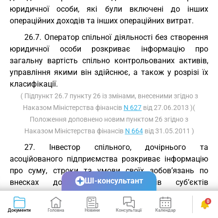
юридичної особи, які були включені до інших
операційних доходів та інших операційних витрат.
26.7. Оператор спільної діяльності без створення
юридичної особи розкриває інформацію про
загальну вартість спільно контрольованих активів,
управління якими він здійснює, а також у розрізі їх
класифікації.
( Підпункт 26.7 пункту 26 із змінами, внесеними згідно з
Наказом Міністерства фінансів
N 627
від 27.06.2013 )(
Положення доповнено новим пунктом 26 згідно з
Наказом Міністерства фінансів
N 664
від 31.05.2011 )
27. Інвестор спільного, дочірнього та
асоційованого підприємства розкриває інформацію
про суму, строки та умови своїх зобов’язань по
ШІ-консультант
внесках до статутних капіталів суб’єктів
господарювання.
0
( Положення доповнено новим пунктом згідно з
Документи
Головна
Новини
Консультації
Календар
Сервіси
Наказом Міністерства фінансів
N 624
від 07.11.2023 )