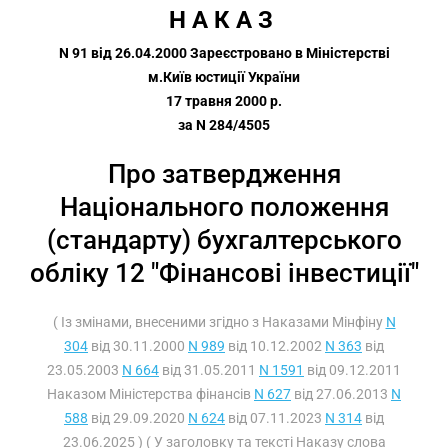
Н А К А З 
N 91 від 26.04.2000 Зареєстровано в Міністерстві
м.Київ юстиції України
17 травня 2000 р.
за N 284/4505
Про затвердження
Національного положення
(стандарту) бухгалтерського
обліку 12 "Фінансові інвестиції"
( Із змінами, внесеними згідно з Наказами Мінфіну
N
304
від 30.11.2000
N 989
від 10.12.2002
N 363
від
23.05.2003
N 664
від 31.05.2011
N 1591
від 09.12.2011
Наказом Міністерства фінансів
N 627
від 27.06.2013
N
588
від 29.09.2020
N 624
від 07.11.2023
N 314
від
23.06.2025 ) ( У заголовку та тексті Наказу слова