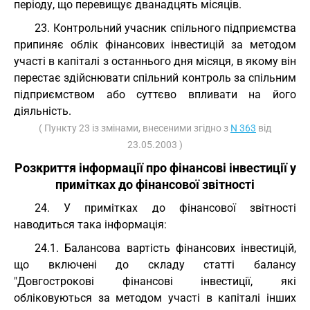
періоду, що перевищує дванадцять місяців.
23. Контрольний учасник спільного підприємства
припиняє облік фінансових інвестицій за методом
участі в капіталі з останнього дня місяця, в якому він
перестає здійснювати спільний контроль за спільним
підприємством або суттєво впливати на його
діяльність.
( Пункту 23 із змінами, внесеними згідно з
N 363
від
23.05.2003 )
Розкриття інформації про фінансові інвестиції у
примітках до фінансової звітності
24. У примітках до фінансової звітності
наводиться така інформація:
24.1. Балансова вартість фінансових інвестицій,
що включені до складу статті балансу
"Довгострокові фінансові інвестиції, які
обліковуються за методом участі в капіталі інших