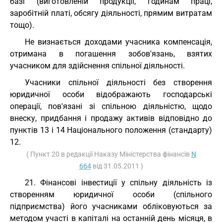
базі (виготовленій продукції, годинам праці,
заробітній платі, обсягу діяльності, прямим витратам
тощо).
Не визнається доходами учасника компенсація,
отримана в погашення зобов'язань, взятих
учасником для здійснення спільної діяльності.
Учасники спільної діяльності без створення
юридичної особи відображають господарські
операції, пов'язані зі спільною діяльністю, щодо
внеску, придбання і продажу активів відповідно до
пунктів 13 і 14 Національного положення (стандарту)
12.
( Пункт 20 в редакції Наказу Міністерства фінансів
N
664
від 31.05.2011 )
21. Фінансові інвестиції у спільну діяльність із
створенням юридичної особи (спільного
підприємства) його учасниками обліковуються за
методом участі в капіталі на останній день місяця, в