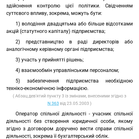
здійснення контролю цієї політики. Свідченням
суттєвого впливу, зокрема, можуть бути:
1) володіння двадцятьма або більше відсотками
акцій (статутного капіталу) підприємства;
2) представництво в раді директорів або
аналогічному керівному органі підприємства;
3) участь у прийнятті рішень;
4) взаємообмін управлінським персоналом;
5) забезпечення підприємства необхідною
техніко-економічною інформацією.
( Абзац дев'ятий пункту 3 із змінами, внесеними згідно з
N 363
від 23.05.2003 )
Оператор спільної діяльності - учасник спільної
діяльності без створення юридичної особи, якому
згідно з договором доручено вести справи спільної
діяльності, зокрема її бухгалтерський облік.