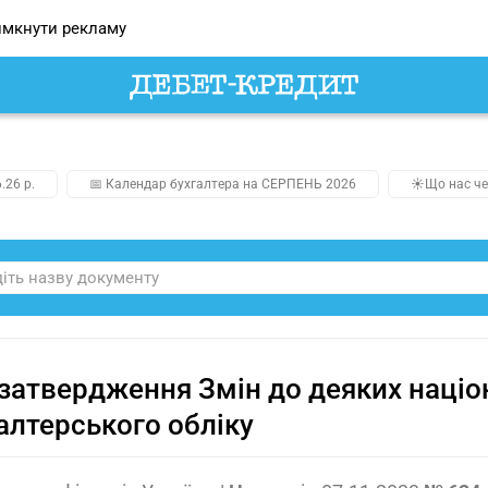
мкнути рекламу
.26 р.
📅 Календар бухгалтера на СЕРПЕНЬ 2026
☀️Що нас че
затвердження Змін до деяких націо
алтерського обліку