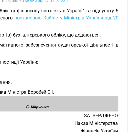
ства фінансів
№ 659 від 27.11.2023
)
ік та фінансову звітність в Україні" та підпункту 5
женого
постановою Кабінету Міністрів України від 20
ртів) бухгалтерського обліку, що додаються.
рмативного забезпечення аудиторської діяльності в
 юстиції України;
вання.
ка Міністра Воробей С.І.
С. Марченко
ЗАТВЕРДЖЕНО
Наказ Міністерства
фінансів України