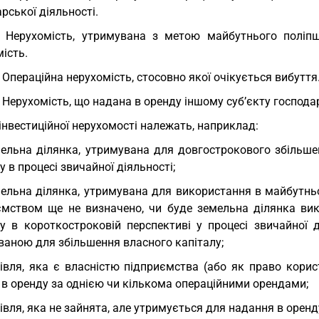
рської діяльності.
. Нерухомість, утримувана з метою майбутнього поліп
ість.
. Операційна нерухомість, стосовно якої очікується вибуття
. Нерухомість, що надана в оренду іншому суб’єкту господ
інвестиційної нерухомості належать, наприклад:
ельна ділянка, утримувана для довгострокового збільше
 в процесі звичайної діяльності;
ельна ділянка, утримувана для використання в майбутнь
ємством ще не визначено, чи буде земельна ділянка вик
у в короткостроковій перспективі у процесі звичайної д
ваною для збільшення власного капіталу;
івля, яка є власністю підприємства (або як право кори
 в оренду за однією чи кількома операційними орендами;
івля, яка не зайнята, але утримується для надання в оренд