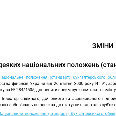
ЗМІНИ
деяких національних положень (стан
Національне положення (стандарт) бухгалтерського облік
рства фінансів України від 26 квітня 2000 року № 91, зар
ку за № 284/4505, доповнити новим пунктом такого змісту
. Інвестор спільного, дочірнього та асоційованого підп
воїх зобов’язань по внесках до статутних капіталів суб’єкт
Національне положення (стандарт) бухгалтерського обліку