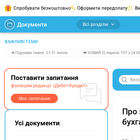
Спробувати безкоштовно
Оформити передплату
Ви
Документи
Всі розділи
ВАЖЛИВІ ТЕМИ
🔉Підсумки тижня. 27-31 липня
💔 НОВИЙ (!) перелік ТОТ з 24.06
Поставити запитання
фахівцям редакції «Дебет-Кредит»
Моє запитання
Про 
бухг
Усі документи