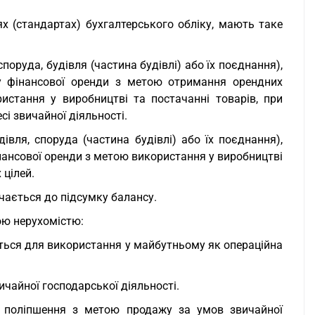
х (стандартах) бухгалтерського обліку, мають таке
споруда, будівля (частина будівлі) або їх поєднання),
у фінансової оренди з метою отримання орендних
истання у виробництві та постачанні товарів, при
сі звичайної діяльності.
івля, споруда (частина будівлі) або їх поєднання),
ансової оренди з метою використання у виробництві
 цілей.
ючається до підсумку балансу.
ою нерухомістю:
ється для використання у майбутньому як операційна
ичайної господарської діяльності.
бо поліпшення з метою продажу за умов звичайної