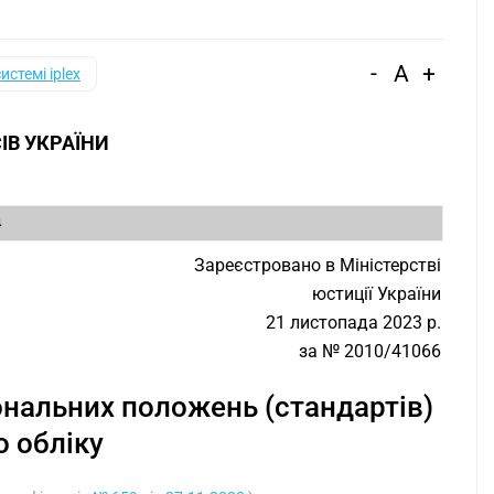
-
A
+
системі iplex
ІВ УКРАЇНИ
4
Зареєстровано в Міністерстві
юстиції України
21 листопада 2023 р.
за № 2010/41066
ональних положень (стандартів)
о обліку