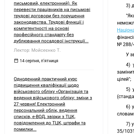
письмовий, електронний). Як
3) 
перевести працівників на письмові
"Як
трудові договори без порушення
законодавства. Трудові функції і
неможл
компетентності на основі
Націона
професійного стандарту без
фінансі
дублювання посадової інструкції...
№ 288/4
Лектор: Мойсеєнко Т.
У з
14 серпня, пʼятниця
4) 
заміни
Одноденний практичний курс
цілей";
підвищення кваліфікації щодо
5) 
військового обліку «Організація та
(станда
ведення військового обліку: зміни з
27 червня! Електронний
6) 
персональний облік, ведення
словам
списків, е-ВОД, звірки з ТЦК,
повідомлення до ТЦК, штрафи та
7) 
помилки...
35/103