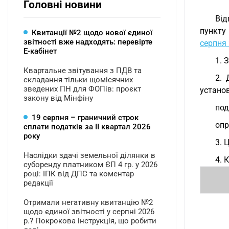
Головні новини
Від
пункту
Квитанції №2 щодо нової єдиної
звітності вже надходять: перевірте
серпня
Е-кабінет
1. 
Квартальне звітування з ПДВ та
2. 
складання тільки щомісячних
зведених ПН для ФОПів: проєкт
устано
закону від Мінфіну
под
19 серпня – граничний строк
опр
сплати податків за ІI квартал 2026
року
3. 
Наслідки здачі земельної ділянки в
4. 
суборенду платником ЄП 4 гр. у 2026
році: ІПК від ДПС та коментар
редакції
Отримали негативну квитанцію №2
щодо єдиної звітності у серпні 2026
р.? Покрокова інструкція, що робити