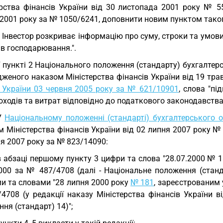
ерства фінансів України від 30 листопада 2001 року № 55
2001 року за № 1050/6241, доповнити новим пунктом таког
. Інвестор розкриває інформацію про суму, строки та умови
ів господарювання.".
У пункті 2 Національного положення (стандарту) бухгалтерс
женого наказом Міністерства фінансів України від 19 тра
ї України 03 червня 2005 року за № 621/10901
, слова "п
оходів та витрат відповідно до податкового законодавства
 У
Національному положенні (стандарті) бухгалтерського об
 Міністерства фінансів України від 02 липня 2007 року № 
я 2007 року за № 823/14090:
в абзаці першому пункту 3 цифри та слова "28.07.2000 № 1
2000 за № 487/4708 (далі - Національне положення (станд
и та словами "28 липня 2000 року
№ 181
, зареєстрованим 
4708 (у редакції наказу Міністерства фінансів України в
ня (стандарт) 14)";