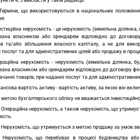
пункти 4, 5 викласти у такій редакції:
 Терміни, що використовуються в національних положення
ня:
естиційна нерухомість - це нерухомість (земельна ділянка, 
вана власником або орендарем відповідно до договор
ів та/або збільшення власного капіталу, а не для викор
 послуг та для адміністративних цілей або продажу в проце
раційна нерухомість - нерухомість (земельна ділянка, буд
вана власником або орендарем відповідно до договору фін
ачанні товарів, при наданні послуг та для адміністративних
ансова вартість активу - вартість активу, за якою він вкл
З метою бухгалтерського обліку не вважається інвестиційн
. Операційна нерухомість, а також нерухомість, що утриму
ість.
. Нерухомість, що утримується з метою продажу за умов зв
. Нерухомість, що перебуває в процесі будівництва а