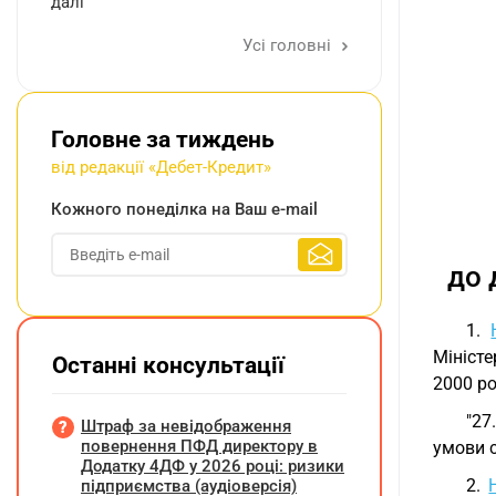
далі
Усі головні
Головне за тиждень
від редакції «Дебет-Кредит»
Кожного понеділка на Ваш e-mail
до 
1.
Міністе
Останні консультації
2000 ро
"27
Штраф за невідображення
повернення ПФД директору в
умови с
Додатку 4ДФ у 2026 році: ризики
2.
підприємства (аудіоверсія)