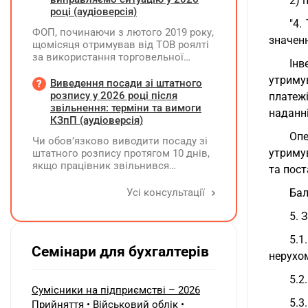
2) 
25.06.2026 р. покупець повернув
році (аудіоверсія)
трансформатор. Як правильно
"4.
ФОП, починаючи з лютого 2019 року,
скласти розрахунок коригування?
значен
щомісяця отримував від ТОВ роялті
за використання торговельної
Інв
марки. Усі отримані суми ФОП
утриму
включав до доходу платника ЄП та
Виведення посади зі штатного
оподатковував за ставкою 5%.
розпису у 2026 році після
платеж
Водночас ТОВ при виплаті роялті не
звільнення: терміни та вимоги
наданні
утримувало ПДФО та ВЗ. Як зараз
КЗпП (аудіоверсія)
можна виправити цю ситуацію? Чи
Опе
Чи обов’язково виводити посаду зі
потрібно відображати отримані суми
утриму
штатного розпису протягом 10 днів,
у декларації "єдинника" за II квартал
якщо працівник звільнився
2026 року? Чи можуть виникнути
та пост
(розрахувався)?
питання з боку ДПС, якщо цього не
Усі консультації
Бал
зробити?
5. 
5.1
Семінари для бухгалтерів
нерухом
5.2
Сумісники на підприємстві – 2026
5.3
Прийняття • Військовий облік •