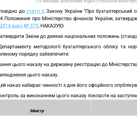
( Із змінами, внесеними згідно з Наказом Міністер
повідно до
статті 6
Закону України "Про бухгалтерський обл
 4 Положення про Міністерство фінансів України, затверд
 2014 року № 375
, НАКАЗУЮ:
Затвердити Зміни до деяких національних положень (станда
Департаменту методології бухгалтерського обліку та но
вленому порядку забезпечити:
ання цього наказу на державну реєстрацію до Міністерства
илюднення цього наказу.
Цей наказ набирає чинності з дня його офіційного опубліку
Контроль за виконанням цього наказу покласти на заступни
Міністр