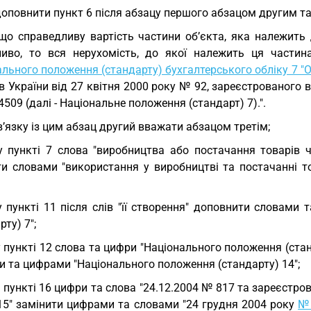
доповнити пункт 6 після абзацу першого абзацом другим та
що справедливу вартість частини об’єкта, яка належить 
иво, то вся нерухомість, до якої належить ця частина
льного положення (стандарту) бухгалтерського обліку 7 "О
в України від 27 квітня 2000 року № 92, зареєстрованого в
509 (далі - Національне положення (стандарт) 7).".
в’язку із цим абзац другий вважати абзацом третім;
у пункті 7 слова "виробництва або постачання товарів 
ти словами "використання у виробництві та постачанні то
у пункті 11 після слів "її створення" доповнити словам
рту) 7";
у пункті 12 слова та цифри "Національного положення (стан
и та цифрами "Національного положення (стандарту) 14";
у пункті 16 цифри та слова "24.12.2004 № 817 та зареєстров
15" замінити цифрами та словами "24 грудня 2004 року
№