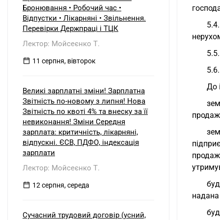
Бронювання • Робочий час •
господа
Відпустки • Лікарняні • Звільнення.
5.4
Перевірки Держпраці і ТЦК
нерухом
Лектор: Мойсеєнко Т.
5.5
11 серпня, вівторок
5.6
До 
Великі зарплатні зміни! Зарплатна
Звітність по-новому з липня! Нова
зем
Звітність по квоті 4% та внеску за її
продажу
невиконання! Зміни Середня
зем
зарплата: критичність, лікарняні,
відпускні. ЄСВ, ПДФО, індексація
підпри
зарплати
продаж
утриму
Лектор: Мойсеєнко Т.
буд
12 серпня, середа
надана
буд
Сучасний трудовий договір (усний,