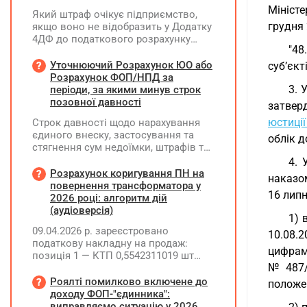
Мініст
Який штраф очікує підприємство,
грудня 
якщо воно не відобразить у Додатку
4ДФ до податкового розрахунку
"48
повернення поворотної фінансової
допомоги (ПФД) директору?
Уточнюючий Розрахунок ЮО або
суб’єкт
Розрахунок ФОП/НПД за
3. 
періоди, за якими минув строк
позовної давності
затверд
юстиці
Строк давності щодо нарахування
єдиного внеску, застосування та
облік д
стягнення сум недоїмки, штрафів та
нарахованої пені не застосовується,
4.
тому страхувальник має право
Розрахунок коригування ПН на
наказом
виправити помилки у раніше
повернення трансформатора у
16 липн
поданій звітності за періоди, за
2026 році: алгоритм дій
якими минув строк позовної
(аудіоверсія)
1) 
давності
09.04.2026 р. зареєстровано
10.08.
податкову накладну на продаж:
цифрам
позиція 1 — КТП 0,5542311019 шт
№ 487/
(ціна 373885,82, сума 207219,15, ПДВ
41443,83); позиція 2 —
Роялті помилково включене до
положен
трансформатор 1 шт (ціна 201130,20,
доходу ФОП-"єдинника":
сума 201130,20, ПДВ 40226,04).
виправляємо ситуацію у 2026