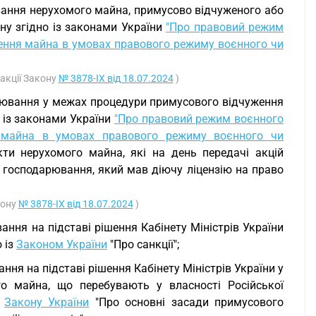
ання нерухомого майна, примусово відчуженого або
ну згідно із законами України
"Про правовий режим
чення майна в умовах правового режиму воєнного чи
дакції Закону
№ 3878-IX від 18.07.2024
)
арювання у межах процедури примусового відчуження
 із законами України
"Про правовий режим воєнного
я майна в умовах правового режиму воєнного чи
ти нерухомого майна, які на день передачі акцій
а господарювання, який мав діючу ліцензію на право
кону
№ 3878-IX від 18.07.2024
)
ння на підставі рішення Кабінету Міністрів України
 із
Законом України
"Про санкції";
я на підставі рішення Кабінету Міністрів України у
го майна, що перебувають у власності Російської
о
Закону України
"Про основні засади примусового