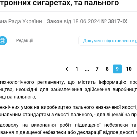
тронних сигаретах, та пального
на Рада України
|
Закон
від
18.06.2024
№ 3817-IX
Редакції
Документ підготовлено в
1
...
7
8
9
10
технологічного регламенту, що містить інформацію про
ицтва, необхідні для забезпечення здійснення виробництв
ицтва пального;
технічних умов на виробництво пального визначеної якості
ональним стандартам з якості пального, - для ліцензії на 
дозволу на виконання робіт підвищеної небезпеки та 
вання підвищеної небезпеки або декларації відповідності