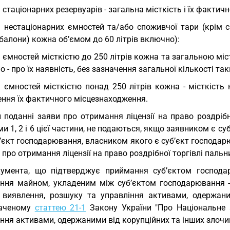
 стаціонарних резервуарів - загальна місткість і їх фактич
 нестаціонарних ємностей та/або споживчої тари (крім 
 балони) кожна об’ємом до 60 літрів включно):
 ємностей місткістю до 250 літрів кожна та загальною міс
 - про їх наявність, без зазначення загальної кількості та
 ємностей місткістю понад 250 літрів кожна - місткість 
ення їх фактичного місцезнаходження.
 поданні заяви про отримання ліцензії на право роздрібн
и 1, 2 і 6 цієї частини, не подаються, якщо заявником є 
’єкт господарювання, власником якого є суб’єкт господар
про отримання ліцензії на право роздрібної торгівлі пальн
умента, що підтверджує приймання суб’єктом господа
іння майном, укладеним між суб’єктом господарювання -
 виявлення, розшуку та управління активами, одержаним
баченому
статтею 21-1
Закону України "Про Національне 
ння активами, одержаними від корупційних та інших злочинів