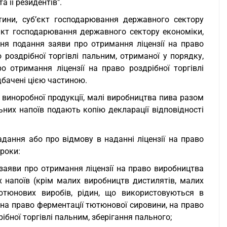
а її резидентів".
стини, суб’єкт господарювання державного сектору
єкт господарювання державного сектору економіки,
я подання заяви про отримання ліцензії на право
о роздрібної торгівлі пальним, отриманої у порядку,
 отримання ліцензії на право роздрібної торгівлі
дбачені цією частиною.
 виноробної продукції, малі виробництва пива разом
ьних напоїв подають копію декларації відповідності
адання або про відмову в наданні ліцензії на право
троки:
 заяви про отримання ліцензії на право виробництва
их напоїв (крім малих виробництв дистилятів, малих
тютюнових виробів, рідин, що використовуються в
 на право ферментації тютюнової сировини, на право
рібної торгівлі пальним, зберігання пального;