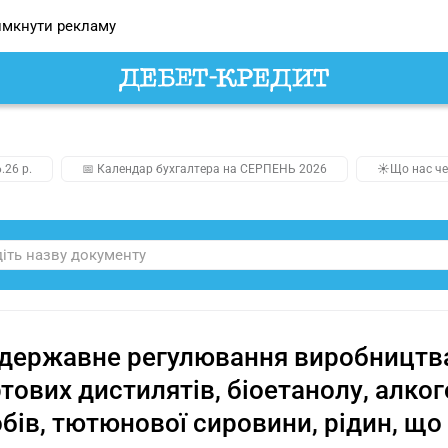
мкнути рекламу
.26 р.
📅 Календар бухгалтера на СЕРПЕНЬ 2026
☀️Що нас че
державне регулювання виробництва 
тових дистилятів, біоетанолу, алко
бів, тютюнової сировини, рідин, щ