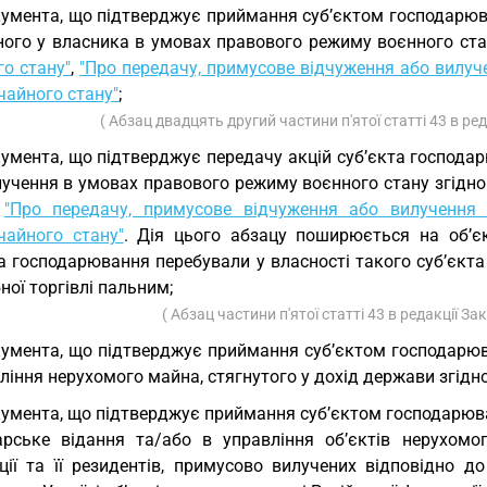
умента, що підтверджує приймання суб’єктом господарюв
ного у власника в умовах правового режиму воєнного ста
о стану"
,
"Про передачу, примусове відчуження або вилу
чайного стану"
;
( Абзац двадцять другий частини п'ятої статті 43 в ре
умента, що підтверджує передачу акцій суб’єкта господ
лучення в умовах правового режиму воєнного стану згідно
,
"Про передачу, примусове відчуження або вилученн
чайного стану"
. Дія цього абзацу поширюється на об’єк
та господарювання перебували у власності такого суб’єкт
ної торгівлі пальним;
( Абзац частини п'ятої статті 43 в редакції За
умента, що підтверджує приймання суб’єктом господарюва
ління нерухомого майна, стягнутого у дохід держави згідно
умента, що підтверджує приймання суб’єктом господарюванн
арське відання та/або в управління об’єктів нерухомо
ції та її резидентів, примусово вилучених відповідно д