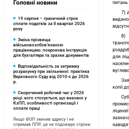
Головні новини
питань 
7) 
19 серпня – граничний строк
видано
сплати податків за ІI квартал 2026
відсутн
року
8)
Зміна прізвища
трансп
військовозобов’язаною
роздріб
працівницею: покрокова інструкція
для бухгалтера та зразки документів
для ліц
населе
Відповідальність за затримку
вуглев
розрахунку при звільненні: практика
Верховного Суду від 2010-х до 2026
Зая
р.
копії д
Скорочений робочий час у 2026
Суб
році: кого стосується, що вказано у
КзПП, особливості організації і
промисл
оплати праці
ліценз
зазнач
Якщо ФОП змінив адресу і не
отримав ППР, це не подовжує строки
наводят