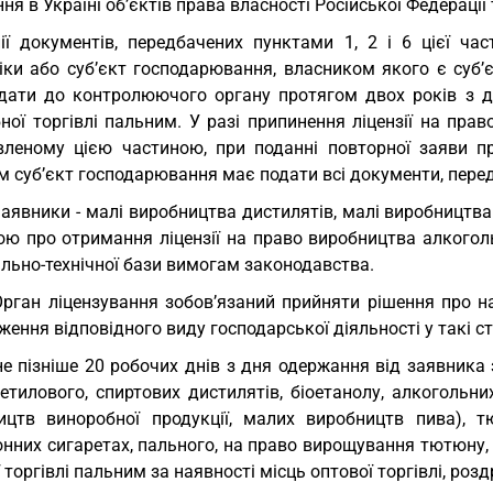
ня в Україні об’єктів права власності Російської Федерації т
ії документів, передбачених пунктами 1, 2 і 6 цієї ча
іки або суб’єкт господарювання, власником якого є суб’
дати до контролюючого органу протягом двох років з дн
ної торгівлі пальним. У разі припинення ліцензії на прав
вленому цією частиною, при поданні повторної заяви про
м суб’єкт господарювання має подати всі документи, пере
Заявники - малі виробництва дистилятів, малі виробництва
вою про отримання ліцензії на право виробництва алкогол
льно-технічної бази вимогам законодавства.
Орган ліцензування зобов’язаний прийняти рішення про н
ення відповідного виду господарської діяльності у такі с
не пізніше 20 робочих днів з дня одержання від заявника
 етилового, спиртових дистилятів, біоетанолу, алкогольн
ицтв виноробної продукції, малих виробництв пива), 
онних сигаретах, пального, на право вирощування тютюну,
 торгівлі пальним за наявності місць оптової торгівлі, розд