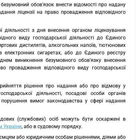
 безумовний обов’язок внести відомості про надану
адання ліцензії на право провадження відповідного
 діяльності з дня внесення органом ліцензування
ідного виду господарської діяльності до Єдиного
пиртових дистилятів, алкогольних напоїв, тютюнових
в електронних сигаретах, або до Єдиного реєстру
а днем виникнення безумовного обов’язку внесення
аво провадження відповідного виду господарської
рийняття рішення про надання або про відмову у
осподарської діяльності, посадові особи органів
а порушення вимог законодавства у сфері надання
осадових (службових) осіб можуть бути оскаржені в
 України
, або в судовому порядку.
риємцям або юридичним особам рішеннями, діями або