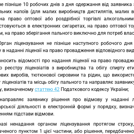
не пізніше 10 робочих днів з дня одержання від заявника
льних напоїв (для малих виробництв дистилятів, малих в
 на право оптової або роздрібної торгівлі алкогольн
товуються в електронних сигаретах, на право оптової тор
м, на право зберігання пального виключно для потреб вла
Орган ліцензування не пізніше наступного робочого дн
 в наданні ліцензії на право провадження відповідного вид
вносить відомості про надання ліцензії на право провадж
о реєстру ліцензіатів з виробництва та обігу спирту ети
вих виробів, тютюнової сировини та рідин, що використ
 ліцензіатів та місць обігу пального та направляє заявник
у, визначеному
статтею 42
Податкового кодексу України;
направляє заявнику рішення про відмову у наданні л
арської діяльності в електронній формі у порядку, визн
енням підстави відмови.
азі ненадання органом ліцензування протягом строку,
ченого пунктом 1 цієї частини, або рішення, передбачено