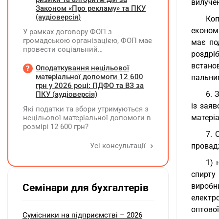
вилучен
ФОП/НПД, здійснює ПФУ
Законом «Про рекламу» та ПКУ
(аудіоверсія)
Коп
економ
У рамках договору ФОП з
громадською організацією, ФОП має
має по
провести соціальний
роздріб
(безкоштовний для фізосіб) захід.
встано
Реєстрацію на цей захід ФОП
Оподаткування нецільової
проводить через номер телефону,
матеріальної допомоги 12 600
пальни
який зазначено у листівках, які він
грн у 2026 році: ПДФО та ВЗ за
розклеїв на стовпах району та
6. 
ПКУ (аудіоверсія)
суспільних рекламних дошках. Звіт
із зая
Які податки та збори утримуються з
для ГО по запиту на реєстрацію - це
матеріа
нецільової матеріальної допомоги в
фото цих рекламних об'яв. Чи
розмірі 12 600 грн?
виникає у ФОПа зобов'язання по
7. 
реєстрації цієї рекламної кампанії?
Усі консультації
провадж
Чи є будь які податкові наслідки по
розповсюдженню цих об'яв?
1) 
спирту
виробн
Семінари для бухгалтерів
електр
оптової
Сумісники на підприємстві – 2026