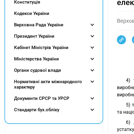
елек
Конституція
Кодекси України
Верхов
Верховна Рада України
Президент України
Кабінет Міністрів України
Міністерства України
Органи судової влади
4) 
Нормативні акти міжнародного
характеру
виробн
виробн
Документи СРСР та УРСР
5) 
Cтандарти бух.обліку
та наці
6) 
устатку