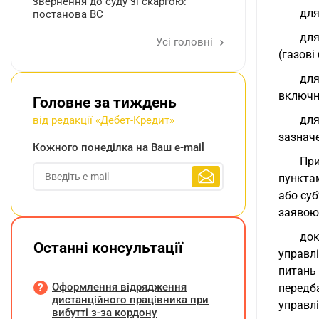
звернення до суду зі скаргою:
для
постанова ВС
для
Усі головні
(газові
для
включно
Головне за тиждень
для
від редакції «Дебет-Кредит»
зазнач
Кожного понеділка на Ваш e-mail
При
пунктам
або суб
заявою 
док
Останні консультації
управл
питань
Оформлення відрядження
перед
дистанційного працівника при
управлі
вибутті з-за кордону