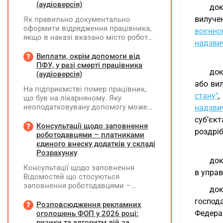
(аудіоверсія)
док
вилуче
Як правильно документально
оформити відрядження працівника,
воєнног
якщо в наказі вказано місто роботи
надзви
в Україні, але виліт фактично
відбувся з іншої країни (де
Виплати, окрім допомоги від
працівник працював дистанційно),
ПФУ, у разі смерті працівника
док
та чи впливає ця розбіжність на
(аудіоверсія)
відшкодування витрат і
або ви
На підприємстві помер працівник,
оподаткування?
стану"
що був на лікарняному. Яку
неоподатковувану допомогу може
надзви
надати підприємство крім допомоги
суб’єк
від ПФУ? Кому і як виплатити
Консультації щодо заповнення
роздріб
лікарняні, що прийшли на рахунок
роботодавцями – платниками
підприємства, та розрахункові
єдиного внеску додатків у складі
(компенсація за невикористані дні
Розрахунку
док
відпустки)?
Консультації щодо заповнення
в управ
Відомостей що стосуються
заповнення роботодавцями –
док
платниками єдиного внеску
господ
додатків Д1, Д2, Д3, Д5 та Д6 у складі
Розповсюдження рекламних
Розрахунку ЮО та додатків ФІЗ-Д1,
Федера
оголошень ФОП у 2026 році:
ФІЗ-Д5 та ФІЗ-Д6 у складі Розрахунку
ризики та алгоритм дій за