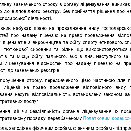
спливу зазначеного строку в органу ліцензування виникає
ію до відповідного реєстру, без прийняття рішення про н
сподарської діяльності.
вник набуває право на провадження виду господарської
стей про надану ліцензію на право провадження відпов
 ліцензіатів з виробництва та обігу спирту етилового, с
в, тютюнової сировини та рідин, що використовуються 
іатів та місць обігу пального, або з дня, наступного з
м ліцензування відомостей про надану ліцензію на пр
сті до зазначених реєстрів.
порушення строку, передбаченого цією частиною для п
і ліцензії на право провадження відповідного виду г
ування несуть відповідальність, встановлену законом з
тративних послуг.
ення, дії чи бездіяльність органів ліцензування, їх п
стративному порядку, передбаченому
Податковим кодексом
да, заподіяна фізичним особам, фізичним особам - підп