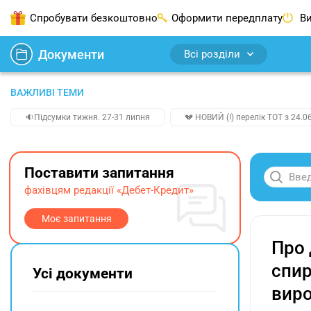
Спробувати безкоштовно
Оформити передплату
Ви
Документи
Всі розділи
ВАЖЛИВІ ТЕМИ
🔉Підсумки тижня. 27-31 липня
💔 НОВИЙ (!) перелік ТОТ з 24.06
Поставити запитання
фахівцям редакції «Дебет-Кредит»
Моє запитання
Про 
спир
Усі документи
виро