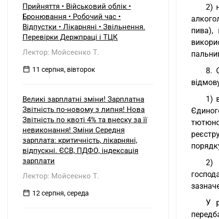
Прийняття • Військовий облік •
2) 
Бронювання • Робочий час •
алкого
Відпустки • Лікарняні • Звільнення.
пива),
Перевірки Держпраці і ТЦК
викорис
Лектор: Мойсеєнко Т.
пальни
11 серпня, вівторок
8. 
відмову
1) 
Великі зарплатні зміни! Зарплатна
Звітність по-новому з липня! Нова
Єдиног
Звітність по квоті 4% та внеску за її
тютюно
невиконання! Зміни Середня
реєстру
зарплата: критичність, лікарняні,
порядк
відпускні. ЄСВ, ПДФО, індексація
зарплати
2) 
господ
Лектор: Мойсеєнко Т.
зазнач
12 серпня, середа
У р
передба