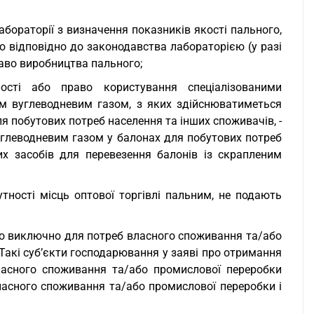
бораторії з визначення показників якості пального,
 відповідно до законодавства лабораторією (у разі
право виробництва пального;
ості або право користування спеціалізованими
м вуглеводневим газом, з яких здійснюватиметься
я побутових потреб населення та інших споживачів, -
вуглеводневим газом у балонах для побутових потреб
их засобів для перевезення балонів із скрапленим
тності місць оптової торгівлі пальним, не подають
го виключно для потреб власного споживання та/або
 Такі суб’єкти господарювання у заяві про отримання
ласного споживання та/або промислової переробки
асного споживання та/або промислової переробки і