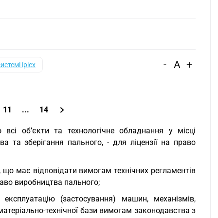
-
A
+
системі iplex
11
...
14
 всі об’єкти та технологічне обладнання у місці
а та зберігання пального, - для ліцензії на право
, що має відповідати вимогам технічних регламентів
право виробництва пального;
експлуатацію (застосування) машин, механізмів,
 матеріально-технічної бази вимогам законодавства з