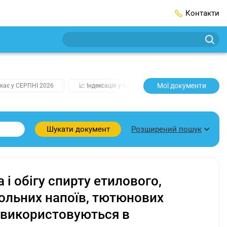
Контакти
Мої документи
кає у СЕРПНІ 2026
📈 Індексація у СЕРПНІ
2️⃣0️⃣2️⃣7️⃣ Усі клю
Розширений пошук
Шукати документ
і обігу спирту етилового,
гольних напоїв, тютюнових
о використовуються в