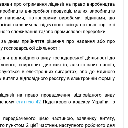
 заяви про отримання ліцензії на право виробництва
иробництв виноробної продукції, малих виробництв
ими напоями, тютюновими виробами, рідинами, що
гівлі пальним за відсутності місць оптової торгівлі
сного споживання та/або промислової переробки.
я за днем прийняття рішення про надання або про
у господарської діяльності:
ення відповідного виду господарської діяльності до
лового, спиртових дистилятів, алкогольних напоїв,
овуються в електронних сигаретах, або до Єдиного
у витяг з відповідного реєстру в електронній формі у
іцензії на право провадження відповідного виду
аченому
статтею 42
Податкового кодексу України, із
 передбаченого цією частиною, заявнику витягу,
го пунктом 2 цієї частини, наступного робочого дня