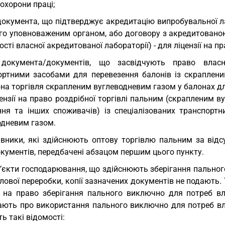
охорони праці;
документа, що підтверджує акредитацію випробувальної ла
го уповноваженим органом, або договору з акредитованою
ості власної акредитованої лабораторії) - для ліцензії на 
 документа/документів, що засвідчують право власн
ортними засобами для перевезення балонів із скраплени
на торгівля скрапленим вуглеводневим газом у балонах дл
ензії на право роздрібної торгівлі пальним (скрапленим 
ння та інших споживачів) із спеціалізованих транспортн
одневим газом.
вники, які здійснюють оптову торгівлю пальним за відсу
окументів, передбачені абзацом першим цього пункту.
’єкти господарювання, що здійснюють зберігання пально
ової переробки, копії зазначених документів не подають.
ії на право зберігання пального виключно для потреб в
ають про використання пального виключно для потреб вл
ь такі відомості: