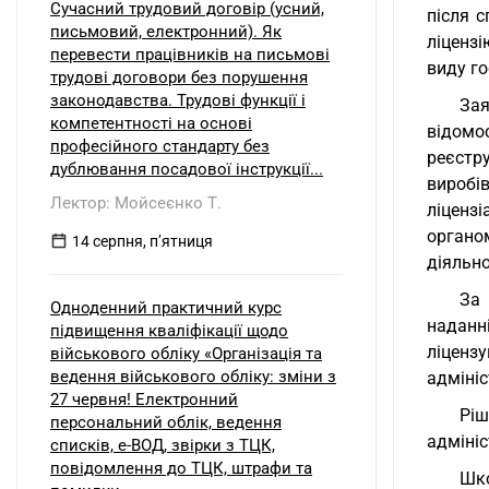
Сучасний трудовий договір (усний,
після 
письмовий, електронний). Як
ліценз
перевести працівників на письмові
виду го
трудові договори без порушення
законодавства. Трудові функції і
Зая
компетентності на основі
відомо
професійного стандарту без
реєстру
дублювання посадової інструкції...
виробі
Лектор: Мойсеєнко Т.
ліценз
органо
14 серпня, пʼятниця
діяльно
За 
Одноденний практичний курс
наданн
підвищення кваліфікації щодо
ліценз
військового обліку «Організація та
ведення військового обліку: зміни з
адмініс
27 червня! Електронний
Ріш
персональний облік, ведення
адміні
списків, е-ВОД, звірки з ТЦК,
повідомлення до ТЦК, штрафи та
Шко