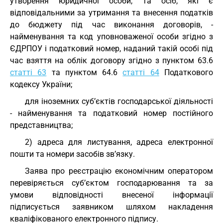
утворення юридичної особи, та осіб, які є
відповідальними за утримання та внесення податків
до бюджету під час виконання договорів, -
найменування та код уповноваженої особи згідно з
ЄДРПОУ і податковий номер, наданий такій особі під
час взяття на облік договору згідно з пунктом 63.6
статті 63
та пунктом 64.6
статті 64
Податкового
кодексу України;
для іноземних суб’єктів господарської діяльності
- найменування та податковий номер постійного
представництва;
2) адреса для листування, адреса електронної
пошти та номери засобів зв’язку.
Заява про реєстрацію економічним оператором
перевіряється суб’єктом господарювання та за
умови відповідності внесеної інформації
підписується заявником шляхом накладення
кваліфікованого електронного підпису.