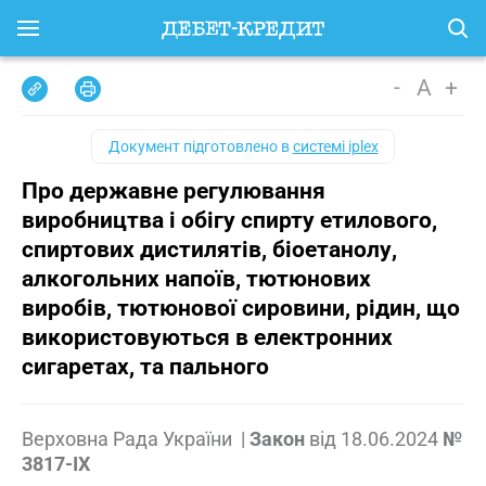
-
A
+
Документ підготовлено в
системі iplex
Про державне регулювання
виробництва і обігу спирту етилового,
спиртових дистилятів, біоетанолу,
алкогольних напоїв, тютюнових
виробів, тютюнової сировини, рідин, що
використовуються в електронних
сигаретах, та пального
Верховна Рада України
|
Закон
від
18.06.2024
№
3817-IX