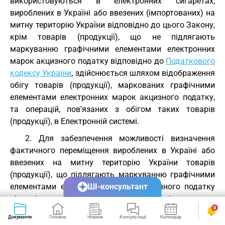
використовуються в електронних сигаретах,
вироблених в Україні або ввезених (імпортованих) на
митну територію України відповідно до цього Закону,
крім товарів (продукції), що не підлягають
маркуванню графічними елементами електронних
марок акцизного податку відповідно до
Податкового
кодексу України
, здійснюється шляхом відображення
обігу товарів (продукції), маркованих графічними
елементами електронних марок акцизного податку,
та операцій, пов’язаних з обігом таких товарів
(продукції), в Електронній системі.
2. Для забезпечення можливості визначення
фактичного переміщення вироблених в Україні або
ввезених на митну територію України товарів
(продукції), що підлягають маркуванню графічними
елементами електронних марок акцизного податку
ШІ-консультант
відповідно до цього Закону, економічні оператори
0
після реєстрації в Електронній системі повинні внести
Документи
Головна
Новини
Консультації
Календар
Сервіси
до Електронної системи відомості про: