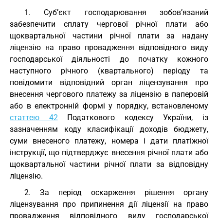
1. Суб’єкт господарювання зобов’язаний
забезпечити сплату чергової річної плати або
щоквартальної частини річної плати за надану
ліцензію на право провадження відповідного виду
господарської діяльності до початку кожного
наступного річного (квартального) періоду та
повідомити відповідний орган ліцензування про
внесення чергового платежу за ліцензію в паперовій
або в електронній формі у порядку, встановленому
статтею 42
Податкового кодексу України, із
зазначенням коду класифікації доходів бюджету,
суми внесеного платежу, номера і дати платіжної
інструкції, що підтверджує внесення річної плати або
щоквартальної частини річної плати за відповідну
ліцензію.
2. За період оскарження рішення органу
ліцензування про припинення дії ліцензії на право
провадження відповідного виду господарської