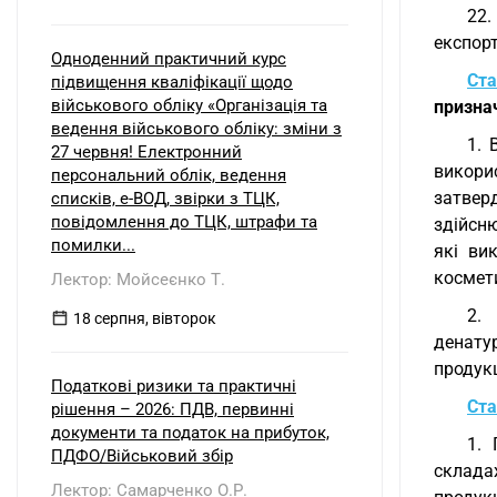
22.
експорт
Одноденний практичний курс
Ста
підвищення кваліфікації щодо
військового обліку «Організація та
признач
ведення військового обліку: зміни з
1. 
27 червня! Електронний
викори
персональний облік, ведення
затвер
списків, е-ВОД, звірки з ТЦК,
повідомлення до ТЦК, штрафи та
здійсн
помилки...
які ви
космети
Лектор: Мойсеєнко Т.
2.
18 серпня, вівторок
денату
продукц
Податкові ризики та практичні
Ста
рішення – 2026: ПДВ, первинні
документи та податок на прибуток,
1. 
ПДФО/Військовий збір
складах
Лектор: Самарченко О.Р.