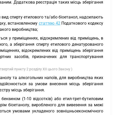
аним. Додаткова реєстрація таких місць зберігання
 вид спирту етилового та/або біоетанол, надсилають
ядку, встановленому
статтею 42
Податкового кодексу
такого виробництва;
ться у приміщеннях, відокремлених від приміщень, в
ого, а зберігання спирту етилового денатурованого
иміщеннях, відокремлених від приміщень зберігання
ртних засобів, призначених для транспортування
твертий пункту 2 розділу ХІІ цього Закону )
танолу та алкогольних напоїв, для виробництва яких
здійснюється за умови внесення місць зберігання
єстру місць зберігання.
 бензином (1-10 відсотків) або етил-трет-бутиловим
крім біоетанолу, виробленого для вивезення за межі
чаються умовами укладеного зовнішньоекономічного