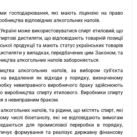
ами господарювання, які мають ліцензію на право
робництва відповідних алкогольних напоїв.
 Україні може використовуватися спирт етиловий, що
пиртові дистиляти, що відповідають товарній позиції
ської продукції та мають статус українських товарів
і дистиляти у випадках, передбачених цим Законом, та
бництва алкогольних напоїв забороняється.
ицтва алкогольних напоїв, за вибором суб’єкта
на видалення як відходи у порядку, визначеному
робку невиправного виробничого браку здійснюють
о виробництва спирту етилового. Виробники спирту
ня з невиправним браком.
лкогольних напоїв, та рідини, що містять спирт, які
тому числі біоетанолу, які не відповідають вимогам
ередаються для промислової переробки в порядку,
печує формування та реалізує державну фінансову