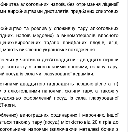
обництва алкогольних напоїв, без отримання ліцензії
ими виробництвами дистилятів придбаних спиртових
робництво та розлив у споживчу тару алкогольних
ідних, напоїв медових) з виноматеріалів власного
ених/вироблених та/або придбаних плодів, ягід,
мед мають виключно українське походження.
начених у частинах дев’ятнадцятій - двадцять першій
х до контакту з алкогольними напоями, скляну тару,
й посуд із скла чи глазурованої кераміки.
частинами двадцятою та двадцять першою цієї статті)
у з алкогольними напоями, скляну тару, а також у
художньо оформлений посуд із скла, глазурованої
ЕТ-кеги.
облених) виноградних ординарних і марочних, іншої
ться також у тару (посуд) місткістю від 20 літрів до
 алкогольними напоями (включаючи металеві бочки з