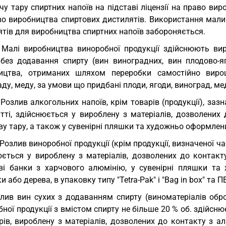
у тару спиртних напоїв на підставі ліцензії на право вир
во виробництва спиртових дистилятів. Використання мал
тів для виробництва спиртних напоїв забороняється.
 Малі виробництва виноробної продукції здійснюють ви
 без додавання спирту (вин виноградних, вин плодово-яг
ицтва, отриманих шляхом переробки самостійно вирощ
ду, меду, за умови що придбані плоди, ягоди, виноград, 
 Розлив алкогольних напоїв, крім товарів (продукції), заз
татті, здійснюється у вироблену з матеріалів, дозволени
у тару, а також у сувенірні пляшки та художньо оформлени
 Розлив виноробної продукції (крім продукції, визначеної 
юється у вироблену з матеріалів, дозволених до контакт
ві банки з харчового алюмінію, у сувенірні пляшки та 
и або дерева, в упаковку типу "Tetra-Pak" і "Bag in box" та П
лив вин сухих з додаванням спирту (виноматеріалів обр
ної продукції з вмістом спирту не більше 20 % об. здійснює
трів, вироблену з матеріалів, дозволених до контакту з