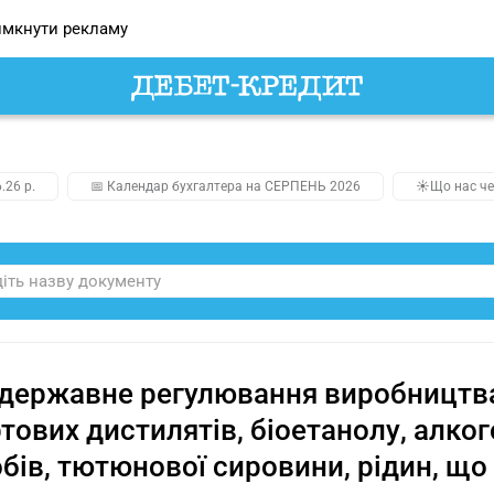
мкнути рекламу
.26 р.
📅 Календар бухгалтера на СЕРПЕНЬ 2026
☀️Що нас че
державне регулювання виробництва 
тових дистилятів, біоетанолу, алко
бів, тютюнової сировини, рідин, щ