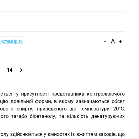
-
A
+
системі iplex
.
14
юється у присутності представника контролюючого
цію довільної форми, в якому зазначаються обсяг
кового спирту, приведеного до температури 20°С,
го та/або біоетанолу, та кількість денатуруючих
нолу здійснюється у ємностях із вжиттям заходів, що