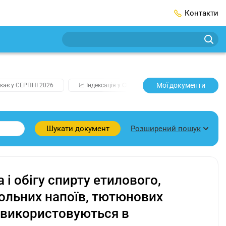
Контакти
Мої документи
кає у СЕРПНІ 2026
📈 Індексація у СЕРПНІ
2️⃣0️⃣2️⃣7️⃣ Усі клю
Розширений пошук
Шукати документ
і обігу спирту етилового,
гольних напоїв, тютюнових
о використовуються в