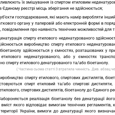
ливлюють їх змішування із спиртом етиловим неденатуров
в Єдиному реєстрі місць зберігання не здійснюється;
суб’єкти господарювання, які мають намір виробляти інший
аткового органу у паперовій або електронній формі в пор
, повідомлення про наявність технічних можливостей для 
денатурація спирту етилового неденатурованого здійснює
дійснюється виробництво спирту етилового неденатурован
 біоетанолу здійснюється у ємностях, розташованих у пр
 етилового неденатурованого, або у ємностях транспо
но спирту етилового денатурованого та/або біоетанолу.
( Частина сьома статті 3 втратила чинність. Див. абзац че
Виробництво спирту етилового, спиртових дистилятів, біое
стовуються спирт етиловий та/або спиртові дистиляти, 
етилового, спиртових дистилятів, біоетанолу до Єдиного ре
Забороняється реалізація біоетанолу без денатурації його
 вміст якого відповідає вимогам технічних регламентів, 
 території України, вимоги до денатурації якого визна