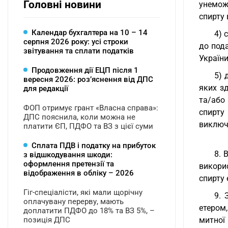
Головні новини
унемож
спирту 
Календар бухгалтера на 10 – 14
4) 
серпня 2026 року: усі строки
до под
звітування та сплати податків
України
Продовження дії ЕЦП після 1
5) 
вересня 2026: розʼяснення від ДПС
яких з
для редакції
та/або
ФОП отримує грант «Власна справа»:
спирту
ДПС пояснила, коли можна не
виключ
платити ЄП, ПДФО та ВЗ з цієї суми
Сплата ПДВ і податку на прибуток
8. 
з відшкодування шкоди:
оформлення претензії та
викори
відображення в обліку – 2026
спирту 
Гіг-спеціалісти, які мали щорічну
9. 
оплачувану перерву, мають
етером,
доплатити ПДФО до 18% та ВЗ 5%, –
позиція ДПС
митної