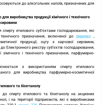
тосовуються до алкогольних напоїв, призначених для
 для виробництва продукції хімічного і технічного
 сировини
я спирту етилового суб’єктами господарювання, які
 технічного призначення, включеної до
переліку
,
сметичної продукції, оцту з харчової сировини,
 до Електронного реєстру суб’єктів господарювання,
 хімічного і технічного призначення, парфумерно-
ійснюється з використанням спирту етилового
ваного для виробництва парфумерно-косметичної
илового та біоетанолу
 до спирту етилового та біоетанолу на акцизних
нол, і на території підприємств, які є виробниками