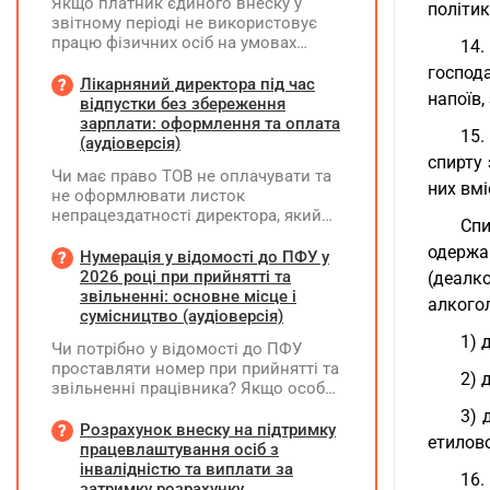
Якщо платник єдиного внеску у
політик
звітному періоді не використовує
працю фізичних осіб на умовах
14.
трудового договору (контракту) або
господ
на інших умовах, передбачених
Лікарняний директора під час
напоїв,
законодавством, Додаток Д1/
відпустки без збереження
Додаток ФІЗ-Д1 за відповідний
зарплати: оформлення та оплата
15.
період не подається
(аудіоверсія)
спирту
Чи має право ТОВ не оплачувати та
них вмі
не оформлювати листок
непрацездатності директора, який
Спи
перебуває у відпустці без
одержа
збереження заробітної плати під час
Нумерація у відомості до ПФУ у
призупинення діяльності
2026 році при прийнятті та
(деалко
підприємства?
звільненні: основне місце і
алкогол
сумісництво (аудіоверсія)
1) 
Чи потрібно у відомості до ПФУ
проставляти номер при прийнятті та
2) 
звільненні працівника? Якщо особа
одночасно працювала за основним
3) 
місцем роботи та за сумісництвом,
Розрахунок внеску на підтримку
етилово
чи рахується це як два роботодавці?
працевлаштування осіб з
інвалідністю та виплати за
16.
затримку розрахунку