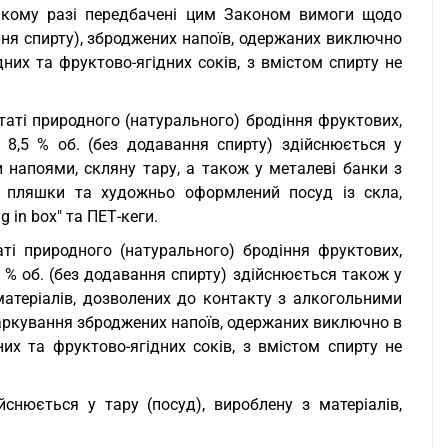
такому разі передбачені цим Законом вимоги щодо
ання спирту), зброджених напоїв, одержаних виключно
дних та фруктово-ягідних соків, з вмістом спирту не
таті природного (натурального) бродіння фруктових,
е 8,5 % об. (без додавання спирту) здійснюється у
 напоями, скляну тару, а також у металеві банки з
і пляшки та художньо оформлений посуд із скла,
g in box" та ПЕТ-кеги.
ті природного (натурального) бродіння фруктових,
5 % об. (без додавання спирту) здійснюється також у
з матеріалів, дозволених до контакту з алкогольними
аркування зброджених напоїв, одержаних виключно в
них та фруктово-ягідних соків, з вмістом спирту не
йснюється у тару (посуд), вироблену з матеріалів,