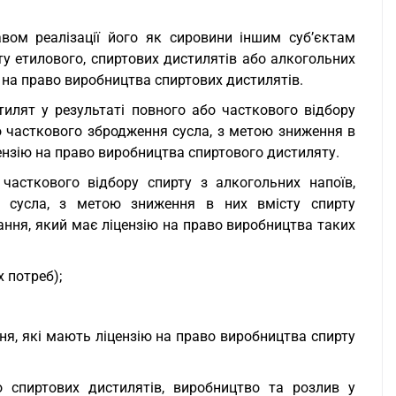
вом реалізації його як сировини іншим суб’єктам
у етилового, спиртових дистилятів або алкогольних
ї на право виробництва спиртових дистилятів.
тилят у результаті повного або часткового відбору
бо часткового збродження сусла, з метою зниження в
іцензію на право виробництва спиртового дистиляту.
часткового відбору спирту з алкогольних напоїв,
я сусла, з метою зниження в них вмісту спирту
ання, який має ліцензію на право виробництва таких
 потреб);
ня, які мають ліцензію на право виробництва спирту
 спиртових дистилятів, виробництво та розлив у