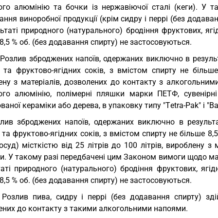
ого алюмінію та бочки із нержавіючої сталі (кеги). У 
ння виноробної продукції (крім сидру і перрі (без додав
ьтаті природного (натурального) бродіння фруктових, ягі
8,5 % об. (без додавання спирту) не застосовуються.
 Розлив зброджених напоїв, одержаних виключно в резуль
х та фруктово-ягідних соків, з вмістом спирту не більш
ену з матеріалів, дозволених до контакту з алкогольними
ого алюмінію, полімерні пляшки марки ПЕТФ, сувенірн
ваної кераміки або дерева, в упаковку типу "Тetra-Pak" і "Ba
лив зброджених напоїв, одержаних виключно в результа
 та фруктово-ягідних соків, з вмістом спирту не більше 8,
осуд) місткістю від 25 літрів до 100 літрів, вироблену 
и. У такому разі передбачені цим Законом вимоги щодо м
таті природного (натурального) бродіння фруктових, ягід
8,5 % об. (без додавання спирту) не застосовуються.
 Розлив пива, сидру і перрі (без додавання спирту) зді
ених до контакту з такими алкогольними напоями.