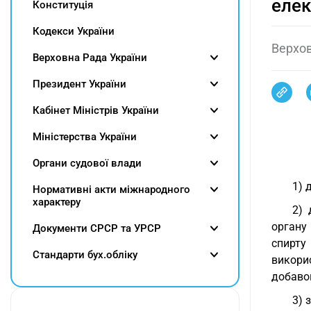
елек
Конституція
Кодекси України
Верхов
Верховна Рада України
Президент України
Кабінет Міністрів України
Міністерства України
Органи судової влади
1) 
Нормативні акти міжнародного
характеру
2) 
органу
Документи СРСР та УРСР
спирту
Cтандарти бух.обліку
викори
добавок
3) 