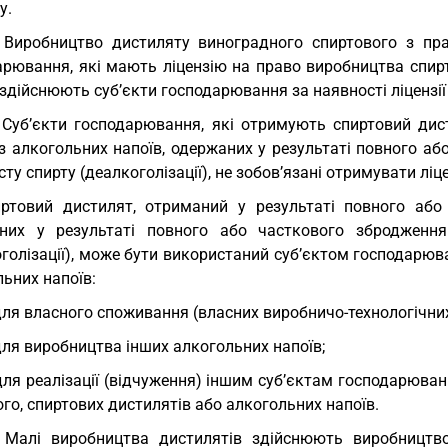
у.
 Виробництво дистиляту виноградного спиртового з пра
арювання, які мають ліцензію на право виробництва спирт
 здійснюють суб’єкти господарювання за наявності ліцензі
 Суб’єкти господарювання, які отримують спиртовий дис
 з алкогольних напоїв, одержаних у результаті повного а
сту спирту (деалкоголізації), не зобов’язані отримувати л
ртовий дистилят, отриманий у результаті повного або 
них у результаті повного або часткового збродженн
голізації), може бути використаний суб’єктом господарюв
ьних напоїв:
для власного споживання (власних виробничо-технологічних
для виробництва інших алкогольних напоїв;
для реалізації (відчуження) іншим суб’єктам господарюван
го, спиртових дистилятів або алкогольних напоїв.
 Малі виробництва дистилятів здійснюють виробництво