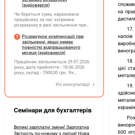
споживч
(аудіоверсія)
на пра
Чи береться сума, нарахована
дистиля
працівнику за час затримки
розрахунку в разі звільнення при
17.
обчсиленні середньомісячної
заробітної плати (винагороди), для
напоїв
Розрахунок компенсації при
розрахунку внеску на підтримку
звільненні, якщо немає
виробн
працевлаштування осіб з
повністю відпрацьованого
виногра
інвалідністю?
місяця (аудіоверсія)
18.
Працівник звільняється 29.07.2026
року, дата прийняття - 18.06.2026
цієї с
року, оклад - 7500,00 грн. Як
металев
розрахувати компенсацію трьох
невикористаних днів відпустки при
Усі консультації
19.
звільненні?
здійсн
метале
керамік
Семінари для бухгалтерів
Роз
винороб
Великі зарплатні зміни! Зарплатна
600 лі
Звітність по-новому з липня! Нова