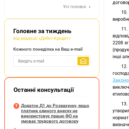
договор
Усі головні
10.
виробни
11.
Головне за тиждень
відпові
від редакції «Дебет-Кредит»
2208 зг
Кожного понеділка на Ваш e-mail
(продук
інші ал
12.
господ
Законо
виключ
Останні консультації
етилов
13.
Додаток Д1 до Розрахунку, якщо
утвори
платник єдиного внеску не
використовує працю ФО на
нормат
умовах трудового договору
визнач