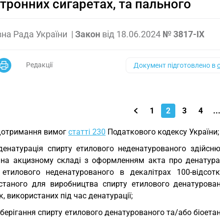
тронних сигаретах, та пального
на Рада України
|
Закон
від
18.06.2024
№ 3817-IX
Редакції
Документ підготовлено в
1
2
3
4
..
дотримання вимог
статті 230
Податкового кодексу України;
денатурація спирту етилового неденатурованого здійсн
 на акцизному складі з оформленням акта про денатура
 етилового неденатурованого в декалітрах 100-відсот
станого для виробництва спирту етилового денатуровано
, використаних під час денатурації;
зберігання спирту етилового денатурованого та/або біоета