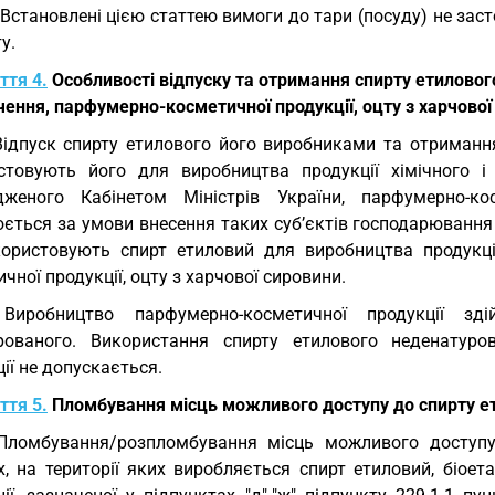
 Встановлені цією статтею вимоги до тари (посуду) не зас
у.
ття 4.
Особливості відпуску та отримання спирту етилового
ення, парфумерно-косметичної продукції, оцту з харчової
Відпуск спирту етилового його виробниками та отриманн
стовують його для виробництва продукції хімічного і
дженого Кабінетом Міністрів України, парфумерно-ко
юється за умови внесення таких суб’єктів господарювання
користовують спирт етиловий для виробництва продукції
чної продукції, оцту з харчової сировини.
 Виробництво парфумерно-косметичної продукції зд
рованого. Використання спирту етилового неденатуро
ії не допускається.
ття 5.
Пломбування місць можливого доступу до спирту ет
Пломбування/розпломбування місць можливого доступу
, на території яких виробляється спирт етиловий, біоета