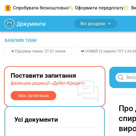
Спробувати безкоштовно
Оформити передплату
Ви
Документи
Всі розділи
ВАЖЛИВІ ТЕМИ
🔉Підсумки тижня. 27-31 липня
💔 НОВИЙ (!) перелік ТОТ з 24.06
Поставити запитання
фахівцям редакції «Дебет-Кредит»
Моє запитання
Про 
спир
Усі документи
виро