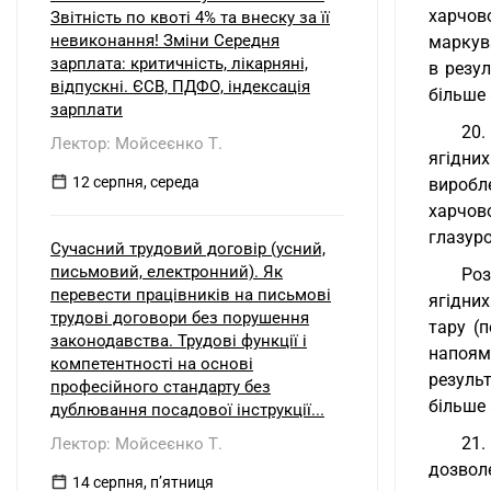
харчов
Звітність по квоті 4% та внеску за її
невиконання! Зміни Середня
маркува
зарплата: критичність, лікарняні,
в резул
відпускні. ЄСВ, ПДФО, індексація
більше 
зарплати
20.
Лектор: Мойсеєнко Т.
ягідни
12 серпня, середа
виробл
харчов
глазуро
Сучасний трудовий договір (усний,
письмовий, електронний). Як
Роз
перевести працівників на письмові
ягідних
трудові договори без порушення
тару (п
законодавства. Трудові функції і
напоям
компетентності на основі
резуль
професійного стандарту без
більше 
дублювання посадової інструкції...
21.
Лектор: Мойсеєнко Т.
дозвол
14 серпня, пʼятниця