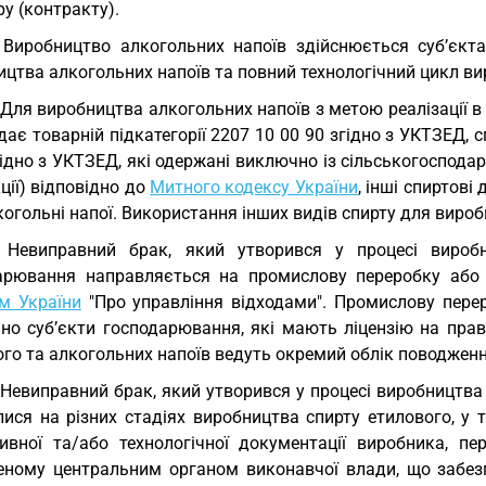
у (контракту).
 Виробництво алкогольних напоїв здійснюється суб’єкт
цтва алкогольних напоїв та повний технологічний цикл ви
 Для виробництва алкогольних напоїв з метою реалізації в
дає товарній підкатегорії
2207 10 00 90
згідно з УКТЗЕД, с
ідно з УКТЗЕД, які одержані виключно із сільськогосподар
ції) відповідно до
Митного кодексу України
, інші спиртов
когольні напої. Використання інших видів спирту для виро
 Невиправний брак, який утворився у процесі виробн
арювання направляється на промислову переробку або 
м України
"Про управління відходами". Промислову пере
но суб’єкти господарювання, які мають ліцензію на прав
ого та алкогольних напоїв ведуть окремий облік поводжен
 Невиправний брак, який утворився у процесі виробництва а
лися на різних стадіях виробництва спирту етилового, у 
ивної та/або технологічної документації виробника, п
еному центральним органом виконавчої влади, що забез