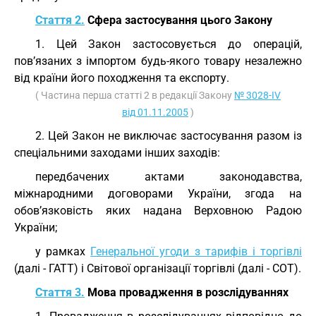
Стаття 2.
Сфера застосування цього Закону
1. Цей Закон застосовується до операцій,
пов’язаних з імпортом будь-якого товару незалежно
від країни його походження та експорту.
( Частина перша статті 2 в редакції Закону
№ 3028-IV
від 01.11.2005
)
2. Цей Закон не виключає застосування разом із
спеціальними заходами інших заходів:
передбачених актами законодавства,
міжнародними договорами України, згода на
обов’язковість яких надана Верховною Радою
України;
у рамках
Генеральної угоди з тарифів і торгівлі
(далі - ГАТТ) і Світової організації торгівлі (далі - СОТ).
Стаття 3.
Мова провадження в розслідуваннях