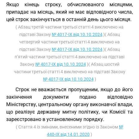
Якщо кінець строку, обчислюваного місяцями,
припадає на місяць, який не має відповідного числа,
цей строк закінчується в останній день цього місяця.
( Абзац третій частини третьої статті 4 виключено на
підставі Закону
№ 4017-IX від 10.10.2024
)( Абзац
четвертий частини третьої статті 4 виключено на
підставі Закону
№ 4017-IX від 10.10.2024
)( Абзац
п’ятий частини третьої статті 4 виключено на підставі
Закону
№ 4017-IX від 10.10.2024
)( Абзац шостий
частини третьої статті 4 виключено на підставі Закону
№ 4017-IX від 10.10.2024
)
Строк не вважається пропущеним, якщо до його
закінчення документи подано відповідно
Міністерству, центральному органу виконавчої влади,
що реалізує державну митну політику, чи Комісії та
зареєстровано в установленому порядку.
( Стаття 4 із змінами, внесеними згідно із Законом
№
440-IX від 14.01.2020
)