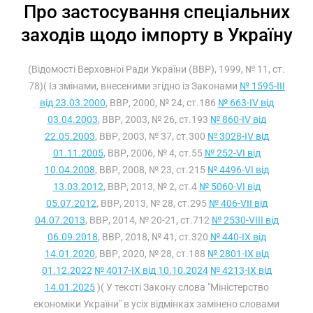
Про застосування спеціальних
заходів щодо імпорту в Україну
(Відомості Верховної Ради України (ВВР), 1999, № 11, ст.
78)( Із змінами, внесеними згідно із Законами
№ 1595-III
від 23.03.2000
, ВВР, 2000, № 24, ст.186
№ 663-IV від
03.04.2003
, ВВР, 2003, № 26, ст.193
№ 860-IV від
22.05.2003
, ВВР, 2003, № 37, ст.300
№ 3028-IV від
01.11.2005
, ВВР, 2006, № 4, ст.55
№ 252-VI від
10.04.2008
, ВВР, 2008, № 23, ст.215
№ 4496-VI від
13.03.2012
, ВВР, 2013, № 2, ст.4
№ 5060-VI від
05.07.2012
, ВВР, 2013, № 28, ст.295
№ 406-VII від
04.07.2013
, ВВР, 2014, № 20-21, ст.712
№ 2530-VIII від
06.09.2018
, ВВР, 2018, № 41, ст.320
№ 440-IX від
14.01.2020
, ВВР, 2020, № 28, ст.188
№ 2801-IX від
01.12.2022
№ 4017-IX від 10.10.2024
№ 4213-IX від
14.01.2025
)( У тексті Закону слова "Міністерство
економіки України" в усіх відмінках замінено словами