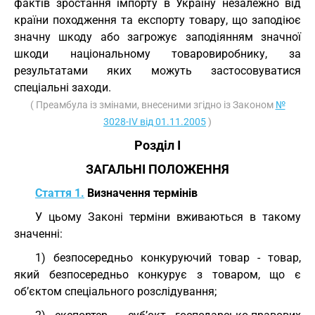
фактів зростання імпорту в Україну незалежно від
країни походження та експорту товару, що заподіює
значну шкоду або загрожує заподіянням значної
шкоди національному товаровиробнику, за
результатами яких можуть застосовуватися
спеціальні заходи.
( Преамбула із змінами, внесеними згідно із Законом
№
3028-IV від 01.11.2005
)
Розділ I
ЗАГАЛЬНІ ПОЛОЖЕННЯ
Стаття 1.
Визначення термінів
У цьому Законі терміни вживаються в такому
значенні:
1) безпосередньо конкуруючий товар - товар,
який безпосередньо конкурує з товаром, що є
об’єктом спеціального розслідування;