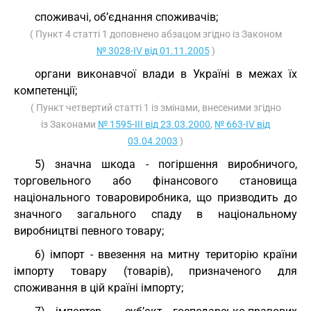
споживачі, об’єднання споживачів;
( Пункт 4 статті 1 доповнено абзацом згідно із Законом
№ 3028-IV від 01.11.2005
)
органи виконавчої влади в Україні в межах їх
компетенції;
( Пункт четвертий статті 1 із змінами, внесеними згідно
із Законами
№ 1595-III від 23.03.2000
,
№ 663-IV від
03.04.2003
)
5) значна шкода - погіршення виробничого,
торговельного або фінансового становища
національного товаровиробника, що призводить до
значного загального спаду в національному
виробництві певного товару;
6) імпорт - ввезення на митну територію країни
імпорту товару (товарів), призначеного для
споживання в цій країні імпорту;