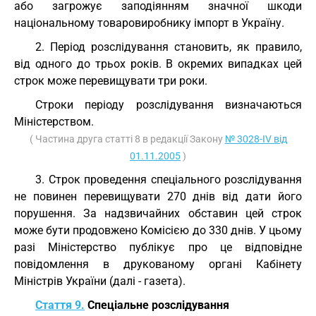
або загрожує заподіянням значної шкоди
національному товаровиробнику імпорт в Україну.
2. Період розслідування становить, як правило,
від одного до трьох років. В окремих випадках цей
строк може перевищувати три роки.
Строки періоду розслідування визначаються
Міністерством.
( Частина друга статті 8 в редакції Закону
№ 3028-IV від
01.11.2005
)
3. Строк проведення спеціального розслідування
не повинен перевищувати 270 днів від дати його
порушення. За надзвичайних обставин цей строк
може бути продовжено Комісією до 330 днів. У цьому
разі Міністерство публікує про це відповідне
повідомлення в друкованому органі Кабінету
Міністрів України (далі - газета).
Стаття 9.
Спеціальне розслідування