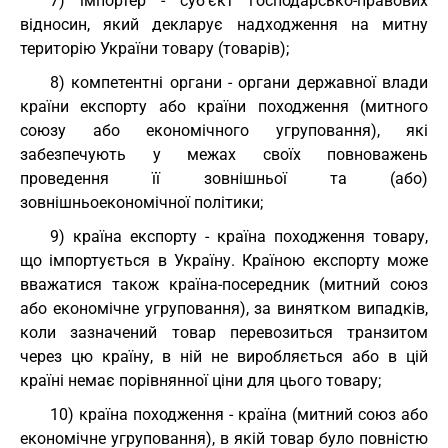
7) імпортер - суб’єкт господарсько-правових
відносин, який декларує надходження на митну
територію України товару (товарів);
8) компетентні органи - органи державної влади
країни експорту або країни походження (митного
союзу або економічного угруповання), які
забезпечують у межах своїх повноважень
проведення її зовнішньої та (або)
зовнішньоекономічної політики;
9) країна експорту - країна походження товару,
що імпортується в Україну. Країною експорту може
вважатися також країна-посередник (митний союз
або економічне угруповання), за винятком випадків,
коли зазначений товар перевозиться транзитом
через цю країну, в ній не виробляється або в цій
країні немає порівнянної ціни для цього товару;
10) країна походження - країна (митний союз або
економічне угруповання), в якій товар було повністю