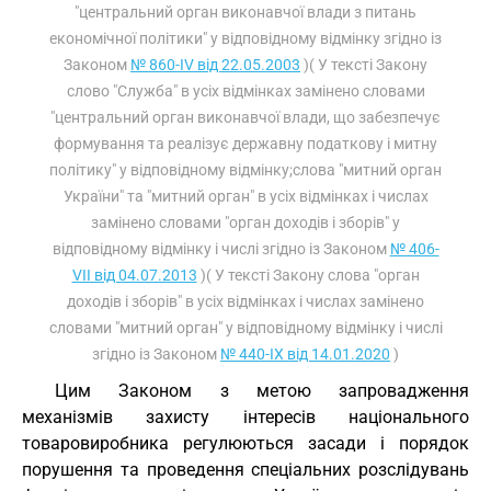
"центральний орган виконавчої влади з питань
економічної політики" у відповідному відмінку згідно із
Законом
№ 860-IV від 22.05.2003
)( У тексті Закону
слово "Служба" в усіх відмінках замінено словами
"центральний орган виконавчої влади, що забезпечує
формування та реалізує державну податкову і митну
політику" у відповідному відмінку;слова "митний орган
України" та "митний орган" в усіх відмінках і числах
замінено словами "орган доходів і зборів" у
відповідному відмінку і числі згідно із Законом
№ 406-
VII від 04.07.2013
)( У тексті Закону слова "орган
доходів і зборів" в усіх відмінках і числах замінено
словами "митний орган" у відповідному відмінку і числі
згідно із Законом
№ 440-IX від 14.01.2020
)
Цим Законом з метою запровадження
механізмів захисту інтересів національного
товаровиробника регулюються засади і порядок
порушення та проведення спеціальних розслідувань