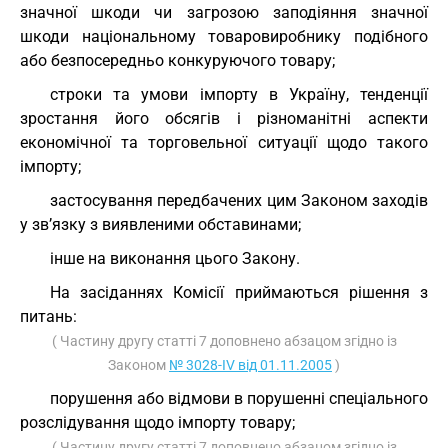
значної шкоди чи загрозою заподіяння значної
шкоди національному товаровиробнику подібного
або безпосередньо конкуруючого товару;
строки та умови імпорту в Україну, тенденції
зростання його обсягів і різноманітні аспекти
економічної та торговельної ситуації щодо такого
імпорту;
застосування передбачених цим Законом заходів
у зв’язку з виявленими обставинами;
інше на виконання цього Закону.
На засіданнях Комісії приймаються рішення з
питань:
( Частину другу статті 7 доповнено абзацом згідно із
Законом
№ 3028-IV від 01.11.2005
)
порушення або відмови в порушенні спеціального
розслідування щодо імпорту товару;
( Частину другу статті 7 доповнено абзацом згідно із