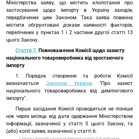
Міністерства заяву, що містить клопотання про
застосування щодо імпорту в Україну заходів,
передбачених цим Законом. Така заява повинна
містити обгрунтовані докази наявності факторів,
перелічених у пунктах 1 і 2 частини другої статті 13
цього Закону.
Стаття 7.
Повноваження Комісії щодо захисту
національного товаровиробника від зростаючого
імпорту
1. Порядок створення та роботи Комісії
визначається
Законом України
"Про захист
національного товаровиробника від демпінгового
імпорту".
Перше засідання Комісії проводиться не пізніше
ніж через місяць від дати одержання Міністерством
інформації, зазначеної у статті 5 цього Закону, та
(або) копії заяви, зазначеної у статті 6.
( Абзац другий частини першої статті 7 із змінами,