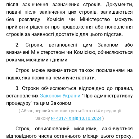
після закінчення зазначених строків. Документи,
подані після закінчення цих строків, залишаються
без розгляду. Комісія чи Міністерство можуть
прийняти рішення про продовження або поновлення
строків за наявності достатніх для цього підстав.
2. Строки, встановлені цим Законом або
визначені Міністерством чи Комісією, обчислюються
роками, місяцями і днями.
Строк може визначатися також посиланням на
подію, яка повинна неминуче настати.
3. Строки обчислюються відповідно до правил,
встановлених
Законом України
"Про адміністративну
процедуру" та цим Законом.
( Абзац перший частини третьої статті 4 в редакції
Закону
№ 4017-IX від 10.10.2024
)
Строк, обчислюваний місяцями, закінчується
відповідного числа останнього місяця цього строку.