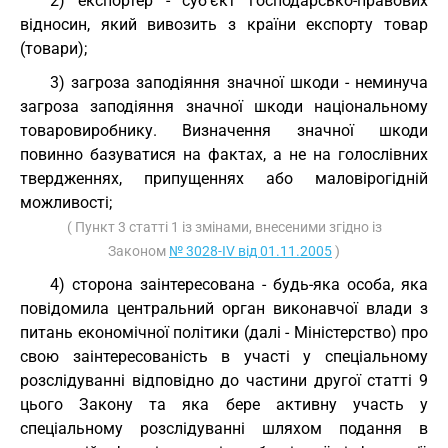
2) експортер - суб’єкт господарсько-правових
відносин, який вивозить з країни експорту товар
(товари);
3) загроза заподіяння значної шкоди - неминуча
загроза заподіяння значної шкоди національному
товаровиробнику. Визначення значної шкоди
повинно базуватися на фактах, а не на голослівних
твердженнях, припущеннях або маловірогідній
можливості;
( Пункт 3 статті 1 із змінами, внесеними згідно із
Законом
№ 3028-IV від 01.11.2005
)
4) сторона заінтересована - будь-яка особа, яка
повідомила центральний орган виконавчої влади з
питань економічної політики (далі - Міністерство) про
свою заінтересованість в участі у спеціальному
розслідуванні відповідно до частини другої статті 9
цього Закону та яка бере активну участь у
спеціальному розслідуванні шляхом подання в