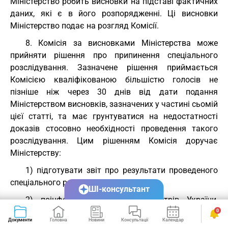
Міністерство робить висновки на підставі фактичних
даних, які є в його розпорядженні. Ці висновки
Міністерство подає на розгляд Комісії.
8. Комісія за висновками Міністерства може
прийняти рішення про припинення спеціального
розслідування. Зазначене рішення приймається
Комісією кваліфікованою більшістю голосів не
пізніше ніж через 30 днів від дати подання
Міністерством висновків, зазначених у частині сьомій
цієї статті, та має грунтуватися на недостатності
доказів стосовно необхідності проведення такого
розслідування. Цим рішенням Комісія доручає
Міністерству:
1) підготувати звіт про результати проведеного
спеціального розслідування;
ШІ-консультант
2) поінформувати Кабінет Міністрів України,
центральний орган виконавчої влади, що реалізує
0
Документи
Головна
Новини
Консультації
Календар
Сервіси
державну митну політику, та заінтересовані сторони